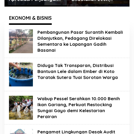
Zhifanna di D’Academy
Zhifanna Pessel Lolos
8, Soimah: Tolong
D’Academy 8
Dikawal Anak Ini
EKONOMI & BISNIS
Pembangunan Pasar Surantih Kembali
Dilanjutkan, Pedagang Direlokasi
Sementara ke Lapangan Gadih
Basanai
Diduga Tak Transparan, Distribusi
Bantuan Lele dalam Ember di Koto
Taratak Sutera Tuai Sorotan Warga
Wabup Pessel Serahkan 10.000 Benih
Ikan Gariang, Perkuat Restocking
Sungai Gayo demi Kelestarian
Perairan
Pengamat Lingkungan Desak Audit