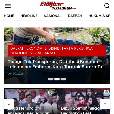
L
e
w
a
HOME
HEADLINE
NASIONAL
DAERAH
HUKUM & KRIM
t
i
k
e
k
o
n
DAERAH
,
EKONOMI & BISNIS
,
FAKTA PERISTIWA
,
t
HEADLINE
,
SUARA RAKYAT
e
Diduga Tak Transparan, Distribusi Bantuan
n
Lele dalam Ember di Koto Taratak Sutera Tuai
Sorotan Warga
Juli 30, 2026
«
»
Lisda Hendrajoni
Dipuji Soimah hingga
Apresiasi Perjuangan
Diidolakan Lesti,