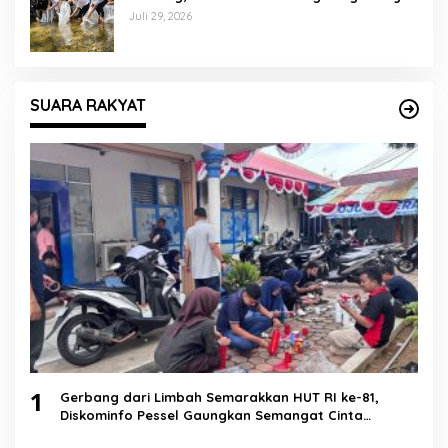
demi Kelestarian Perairan
Juli 29, 2026
SUARA RAKYAT
1
Gerbang dari Limbah Semarakkan HUT RI ke-81,
Diskominfo Pessel Gaungkan Semangat Cinta
Lingkungan