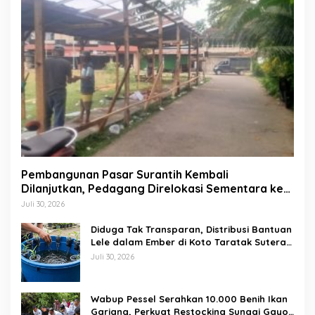
Pembangunan Pasar Surantih Kembali
Dilanjutkan, Pedagang Direlokasi Sementara ke
Lapangan Gadih Basanai
Juli 30, 2026
Diduga Tak Transparan, Distribusi Bantuan
Lele dalam Ember di Koto Taratak Sutera
Tuai Sorotan Warga
Juli 30, 2026
Wabup Pessel Serahkan 10.000 Benih Ikan
Gariang, Perkuat Restocking Sungai Gayo