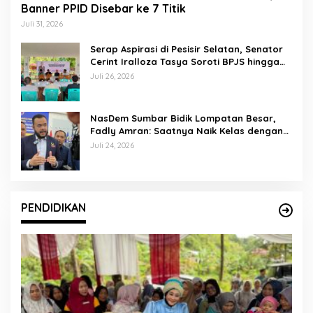
Banner PPID Disebar ke 7 Titik
Juli 31, 2026
Serap Aspirasi di Pesisir Selatan, Senator
Cerint Iralloza Tasya Soroti BPJS hingga
Kurikulum Merdeka
Juli 26, 2026
NasDem Sumbar Bidik Lompatan Besar,
Fadly Amran: Saatnya Naik Kelas dengan
Kader Berkualitas
Juli 24, 2026
PENDIDIKAN