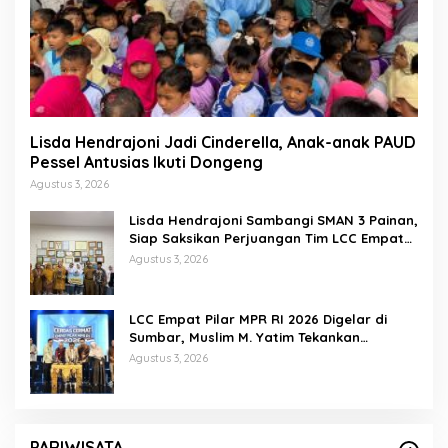
Lisda Hendrajoni Jadi Cinderella, Anak-anak PAUD
Pessel Antusias Ikuti Dongeng
Agustus 3, 2026
Lisda Hendrajoni Sambangi SMAN 3 Painan,
Siap Saksikan Perjuangan Tim LCC Empat
Pilar di Jakarta
Agustus 3, 2026
LCC Empat Pilar MPR RI 2026 Digelar di
Sumbar, Muslim M. Yatim Tekankan
Pentingnya Karakter Generasi Muda
Agustus 3, 2026
PARIWISATA