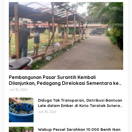
Pembangunan Pasar Surantih Kembali
Dilanjutkan, Pedagang Direlokasi Sementara ke
Lapangan Gadih Basanai
Juli 30, 2026
Diduga Tak Transparan, Distribusi Bantuan
Lele dalam Ember di Koto Taratak Sutera
Tuai Sorotan Warga
Juli 30, 2026
Wabup Pessel Serahkan 10.000 Benih Ikan