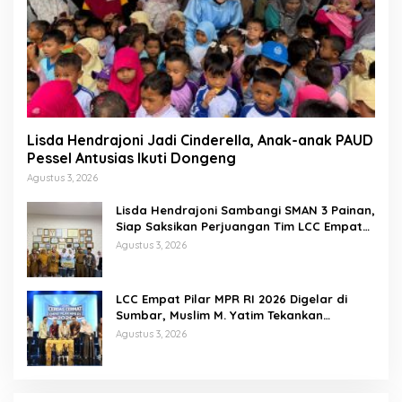
Lisda Hendrajoni Jadi Cinderella, Anak-anak PAUD
Pessel Antusias Ikuti Dongeng
Agustus 3, 2026
Lisda Hendrajoni Sambangi SMAN 3 Painan,
Siap Saksikan Perjuangan Tim LCC Empat
Pilar di Jakarta
Agustus 3, 2026
LCC Empat Pilar MPR RI 2026 Digelar di
Sumbar, Muslim M. Yatim Tekankan
Pentingnya Karakter Generasi Muda
Agustus 3, 2026