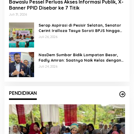
Bawaslu Pessel Perluas Akses Informasi Publik, X-
Banner PPID Disebar ke 7 Titik
Juli 31, 2026
Serap Aspirasi di Pesisir Selatan, Senator
Cerint Iralloza Tasya Soroti BPJS hingga
Kurikulum Merdeka
Juli 26, 2026
NasDem Sumbar Bidik Lompatan Besar,
Fadly Amran: Saatnya Naik Kelas dengan
Kader Berkualitas
Juli 24, 2026
PENDIDIKAN