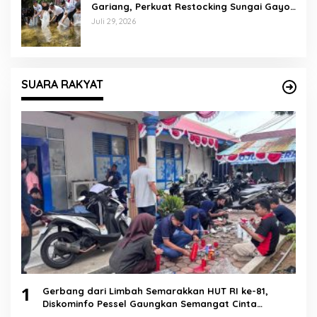
Gariang, Perkuat Restocking Sungai Gayo
demi Kelestarian Perairan
Juli 29, 2026
SUARA RAKYAT
1
Gerbang dari Limbah Semarakkan HUT RI ke-81,
Diskominfo Pessel Gaungkan Semangat Cinta
Lingkungan