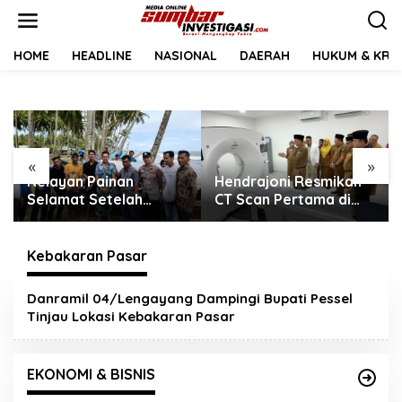
L
e
w
a
HOME
HEADLINE
NASIONAL
DAERAH
HUKUM & KRIM
t
i
k
e
k
o
«
»
n
Hendrajoni Resmikan
Diserahkan
t
CT Scan Pertama di
Pengelolaannya
e
Pessel, RSUD M. Zein
Gratis, Oknum Jorong
n
Painan Kini Layani
Nagari Parit Malah
Pemeriksaan 24 Jam
Diduga Pungut Uang
Kebakaran Pasar
Kontrak Toko
Danramil 04/Lengayang Dampingi Bupati Pessel
Tinjau Lokasi Kebakaran Pasar
EKONOMI & BISNIS