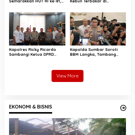
Semarakkan HUT RI ke-81,
Kebun Terbakar di
Diskominfo Pessel
Lengayang, Petani Lansia
Gaungkan Semangat Cinta
Tewas, Istri Alami Luka
Lingkungan
Bakar
Kapolres Ricky Ricardo
Kapolda Sumbar Soroti
Sambangi Ketua DPRD
BBM Langka, Tambang
Pessel, Narkoba hingga
Ilegal dan Narkoba:
Kenakalan Remaja Jadi
“Jangan Beri Ruang Pelaku
Sorotan
Kejahatan”
View More
EKONOMI & BISNIS