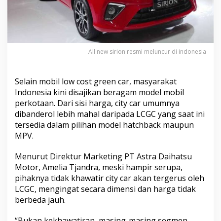
u
a
l
a
n
S
All new sirion resmi meluncur di indonesia
i
r
i
Selain mobil low cost green car, masyarakat
o
Indonesia kini disajikan beragam model mobil
n
K
perkotaan. Dari sisi harga, city car umumnya
a
dibanderol lebih mahal daripada LCGC yang saat ini
l
tersedia dalam pilihan model hatchback maupun
a
MPV.
h
J
a
Menurut Direktur Marketing PT Astra Daihatsu
u
Motor, Amelia Tjandra, meski hampir serupa,
h
pihaknya tidak khawatir city car akan tergerus oleh
d
LCGC, mengingat secara dimensi dan harga tidak
a
berbeda jauh.
r
i
M
“Bukan kekhawatiran, masing-masing segmen