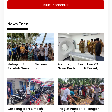
News Feed
Nelayan Painan Selamat
Hendrajoni Resmikan CT
Setelah Semalam
Scan Pertama di Pessel,
Terombang-ambing di Laut,
RSUD M. Zein Painan Kini
Ditemukan Warga Lakitan
Layani Pemeriksaan 24 Jam
Selatan
Gerbang dari Limbah
Tragis! Pondok di Tengah