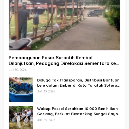
Pembangunan Pasar Surantih Kembali
Dilanjutkan, Pedagang Direlokasi Sementara ke
Lapangan Gadih Basanai
Juli 30, 2026
Diduga Tak Transparan, Distribusi Bantuan
Lele dalam Ember di Koto Taratak Sutera
Tuai Sorotan Warga
Juli 30, 2026
Wabup Pessel Serahkan 10.000 Benih Ikan
Gariang, Perkuat Restocking Sungai Gayo
demi Kelestarian Perairan
Juli 29, 2026