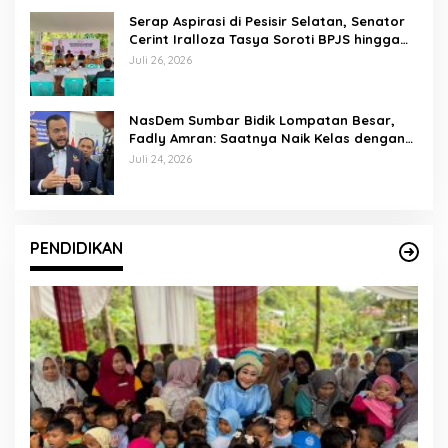
Serap Aspirasi di Pesisir Selatan, Senator
Cerint Iralloza Tasya Soroti BPJS hingga
Kurikulum Merdeka
Juli 26, 2026
NasDem Sumbar Bidik Lompatan Besar,
Fadly Amran: Saatnya Naik Kelas dengan
Kader Berkualitas
Juli 24, 2026
PENDIDIKAN