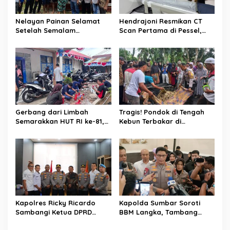
Nelayan Painan Selamat
Hendrajoni Resmikan CT
Setelah Semalam
Scan Pertama di Pessel,
Terombang-ambing di Laut,
RSUD M. Zein Painan Kini
Ditemukan Warga Lakitan
Layani Pemeriksaan 24 Jam
Selatan
Gerbang dari Limbah
Tragis! Pondok di Tengah
Semarakkan HUT RI ke-81,
Kebun Terbakar di
Diskominfo Pessel
Lengayang, Petani Lansia
Gaungkan Semangat Cinta
Tewas, Istri Alami Luka
Lingkungan
Bakar
Kapolres Ricky Ricardo
Kapolda Sumbar Soroti
Sambangi Ketua DPRD
BBM Langka, Tambang
Pessel, Narkoba hingga
Ilegal dan Narkoba: