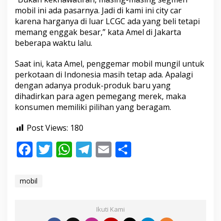
o
mobil ini ada pasarnya. Jadi di kami ini city car
b
karena harganya di luar LCGC ada yang beli tetapi
i
memang enggak besar,” kata Amel di Jakarta
l
L
beberapa waktu lalu.
C
G
Saat ini, kata Amel, penggemar mobil mungil untuk
C
perkotaan di Indonesia masih tetap ada. Apalagi
dengan adanya produk-produk baru yang
dihadirkan para agen pemegang merek, maka
konsumen memiliki pilihan yang beragam.
Post Views:
180
F
T
W
T
E
S
ac
w
h
el
m
h
e
itt
at
e
ai
ar
mobil
b
er
s
gr
l
e
o
A
a
Ikuti Kami