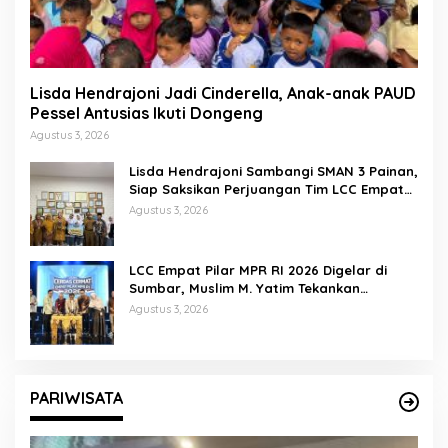
Lisda Hendrajoni Jadi Cinderella, Anak-anak PAUD
Pessel Antusias Ikuti Dongeng
Agustus 3, 2026
Lisda Hendrajoni Sambangi SMAN 3 Painan,
Siap Saksikan Perjuangan Tim LCC Empat
Pilar di Jakarta
Agustus 3, 2026
LCC Empat Pilar MPR RI 2026 Digelar di
Sumbar, Muslim M. Yatim Tekankan
Pentingnya Karakter Generasi Muda
Agustus 3, 2026
PARIWISATA