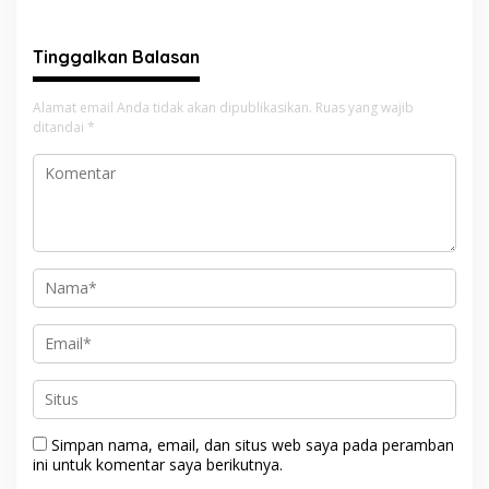
Kenakalan Remaja Jadi
“Jangan Beri Ruang Pelaku
Sorotan
Kejahatan”
Tinggalkan Balasan
Alamat email Anda tidak akan dipublikasikan.
Ruas yang wajib
ditandai
*
Simpan nama, email, dan situs web saya pada peramban
ini untuk komentar saya berikutnya.