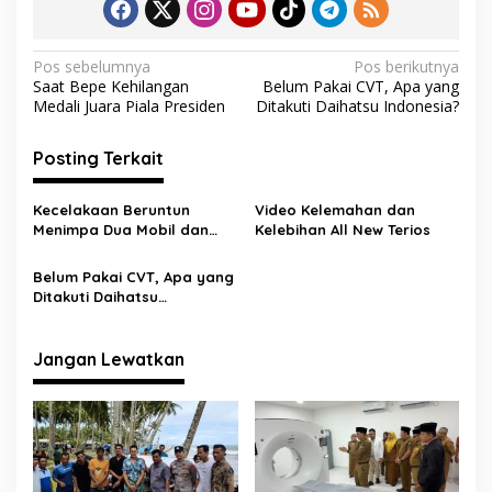
o
p
m
k
p
N
Pos sebelumnya
Pos berikutnya
Saat Bepe Kehilangan
Belum Pakai CVT, Apa yang
a
Medali Juara Piala Presiden
Ditakuti Daihatsu Indonesia?
v
i
Posting Terkait
g
Kecelakaan Beruntun
Video Kelemahan dan
a
Menimpa Dua Mobil dan
Kelebihan All New Terios
s
Dua Pengendara Sepeda
Motor
Belum Pakai CVT, Apa yang
i
Ditakuti Daihatsu
p
Indonesia?
o
Jangan Lewatkan
s