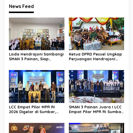
News Feed
Lisda Hendrajoni Sambangi
Ketua DPRD Pessel Ungkap
SMAN 3 Painan, Siap
Perjuangan Hendrajoni:
Saksikan Perjuangan Tim
Hari Libur Tetap ke Jakarta
LCC Empat Pilar di Jakarta
Jemput Anggaran
LCC Empat Pilar MPR RI
SMAN 3 Painan Juara I LCC
2026 Digelar di Sumbar,
Empat Pilar MPR RI Sumbar,
Muslim M. Yatim Tekankan
Siap Berlaga di Final
Pentingnya Karakter
Nasional Jakarta
Generasi Muda