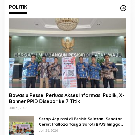
POLITIK
Bawaslu Pessel Perluas Akses Informasi Publik, X-
Banner PPID Disebar ke 7 Titik
Juli 31, 2026
Serap Aspirasi di Pesisir Selatan, Senator
Cerint Iralloza Tasya Soroti BPJS hingga
Kurikulum Merdeka
Juli 26, 2026