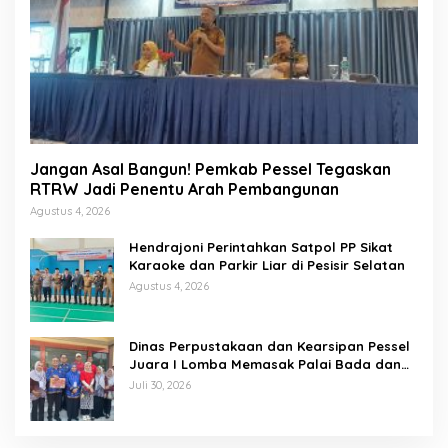
Jangan Asal Bangun! Pemkab Pessel Tegaskan
RTRW Jadi Penentu Arah Pembangunan
Agustus 4, 2026
Hendrajoni Perintahkan Satpol PP Sikat
Karaoke dan Parkir Liar di Pesisir Selatan
Agustus 4, 2026
Dinas Perpustakaan dan Kearsipan Pessel
Juara I Lomba Memasak Palai Bada dan
Lamang Golek
Juli 30, 2026