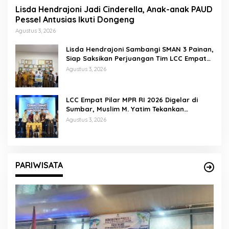
Lisda Hendrajoni Jadi Cinderella, Anak-anak PAUD
Pessel Antusias Ikuti Dongeng
Agustus 3, 2026
Lisda Hendrajoni Sambangi SMAN 3 Painan,
Siap Saksikan Perjuangan Tim LCC Empat
Pilar di Jakarta
Agustus 3, 2026
LCC Empat Pilar MPR RI 2026 Digelar di
Sumbar, Muslim M. Yatim Tekankan
Pentingnya Karakter Generasi Muda
Agustus 3, 2026
PARIWISATA