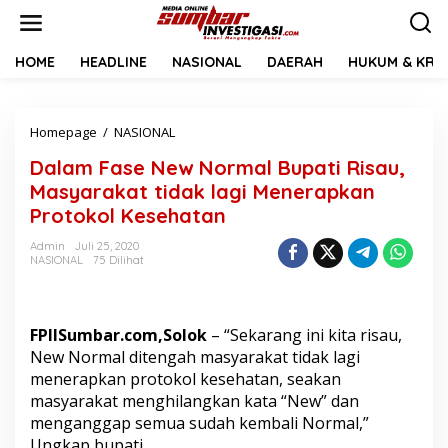
L
e
w
a
HOME
HEADLINE
NASIONAL
DAERAH
HUKUM & KRIM
t
i
k
Homepage
/
NASIONAL
D
e
a
k
Dalam Fase New Normal Bupati Risau,
l
o
a
n
Masyarakat tidak lagi Menerapkan
m
t
Protokol Kesehatan
F
e
a
n
Admin
Juli 25, 2020
s
NASIONAL
75 Dilihat
e
N
e
w
FPIISumbar.com,Solok
– “Sekarang ini kita risau,
N
New Normal ditengah masyarakat tidak lagi
o
menerapkan protokol kesehatan, seakan
r
masyarakat menghilangkan kata “New” dan
m
a
menganggap semua sudah kembali Normal,”
l
Ungkap bupati.