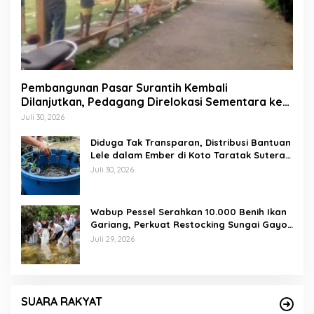
Pembangunan Pasar Surantih Kembali
Dilanjutkan, Pedagang Direlokasi Sementara ke
Lapangan Gadih Basanai
Juli 30, 2026
Diduga Tak Transparan, Distribusi Bantuan
Lele dalam Ember di Koto Taratak Sutera
Tuai Sorotan Warga
Juli 30, 2026
Wabup Pessel Serahkan 10.000 Benih Ikan
Gariang, Perkuat Restocking Sungai Gayo
demi Kelestarian Perairan
Juli 29, 2026
SUARA RAKYAT