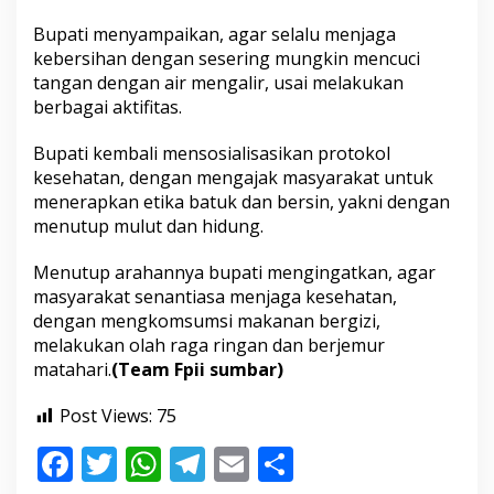
e
Bupati menyampaikan, agar selalu menjaga
s
e
kebersihan dengan sesering mungkin mencuci
h
tangan dengan air mengalir, usai melakukan
a
berbagai aktifitas.
t
a
Bupati kembali mensosialisasikan protokol
n
kesehatan, dengan mengajak masyarakat untuk
menerapkan etika batuk dan bersin, yakni dengan
menutup mulut dan hidung.
Menutup arahannya bupati mengingatkan, agar
masyarakat senantiasa menjaga kesehatan,
dengan mengkomsumsi makanan bergizi,
melakukan olah raga ringan dan berjemur
matahari.
(Team Fpii sumbar)
Post Views:
75
F
T
W
T
E
S