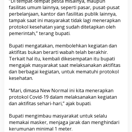
“Di tempat-tempat pesta misalnya, maupun
a
fasilitas umum lainnya, seperti pasar, pusat-pusat
k
perbelanjaan, kantor dan fasilitas publik lainnya,
l
a
tampak saat ini masyarakat tidak lagi menerapkan
g
protokol kesehatan yang sudah ditetapkan oleh
i
pemerintah,” terang bupati.
M
e
Bupati mengatakan, membolehkan kegiatan dan
n
e
aktifitas bukan berarti wabah telah berakhir.
r
Terkait hal itu, kembali dikesempatan itu bupati
a
mengajak masyarakat saat melaksanakan aktifitas
p
dan berbagai kegiatan, untuk mematuhi protokol
k
a
kesehatan.
n
P
“Mari, dimasa New Normal ini kita menerapkan
r
protokol Covid-19 dalam melaksanakan kegiatan
o
dan aktifitas sehari-hari,” ajak bupati.
t
o
k
Bupati mengimbau masyarakat untuk selalu
o
memakai masker, menjaga jarak dan menghindari
l
kerumunan minimal 1 meter.
K