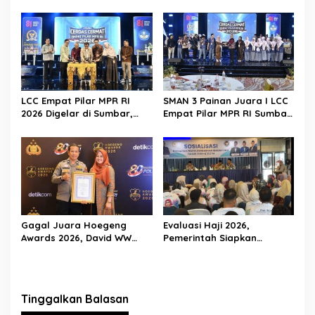
Saksikan Perjuangan Tim
Hari Libur Tetap ke Jakarta
LCC Empat Pilar di Jakarta
Jemput Anggaran
LCC Empat Pilar MPR RI
SMAN 3 Painan Juara I LCC
2026 Digelar di Sumbar,
Empat Pilar MPR RI Sumbar,
Muslim M. Yatim Tekankan
Siap Berlaga di Final
Pentingnya Karakter
Nasional Jakarta
Generasi Muda
Gagal Juara Hoegeng
Evaluasi Haji 2026,
Awards 2026, David WW
Pemerintah Siapkan
Tegaskan Dedikasinya Tak
Pelayanan Lebih Baik untuk
Akan Berhenti
Jemaah Pessel di 2027
Tinggalkan Balasan