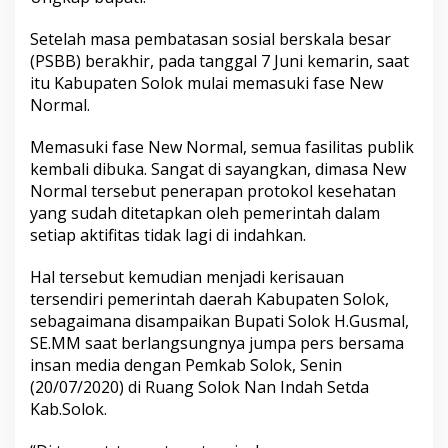
B
u
Setelah masa pembatasan sosial berskala besar
p
(PSBB) berakhir, pada tanggal 7 Juni kemarin, saat
a
t
itu Kabupaten Solok mulai memasuki fase New
i
Normal.
R
i
Memasuki fase New Normal, semua fasilitas publik
s
kembali dibuka. Sangat di sayangkan, dimasa New
a
u
Normal tersebut penerapan protokol kesehatan
,
yang sudah ditetapkan oleh pemerintah dalam
M
setiap aktifitas tidak lagi di indahkan.
a
s
Hal tersebut kemudian menjadi kerisauan
y
a
tersendiri pemerintah daerah Kabupaten Solok,
r
sebagaimana disampaikan Bupati Solok H.Gusmal,
a
SE.MM saat berlangsungnya jumpa pers bersama
k
insan media dengan Pemkab Solok, Senin
a
(20/07/2020) di Ruang Solok Nan Indah Setda
t
t
Kab.Solok.
i
d