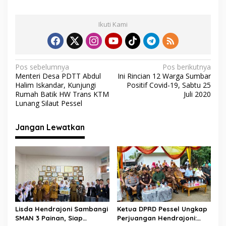
ac
w
h
el
m
h
e
itt
at
e
ai
ar
Ikuti Kami
b
er
s
gr
l
e
o
A
a
o
p
m
N
Pos sebelumnya
Pos berikutnya
Menteri Desa PDTT Abdul
Ini Rincian 12 Warga Sumbar
k
p
a
Halim Iskandar, Kunjungi
Positif Covid-19, Sabtu 25
v
Rumah Batik HW Trans KTM
Juli 2020
Lunang Silaut Pessel
i
g
Jangan Lewatkan
a
s
i
p
o
s
Lisda Hendrajoni Sambangi
Ketua DPRD Pessel Ungkap
SMAN 3 Painan, Siap
Perjuangan Hendrajoni: