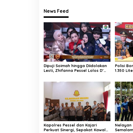
News Feed
Dipuji Soimah hingga Diidolakan
Polisi B
Lesti, Zhifanna Pessel Lolos D’
1.350 Lit
Academy 8
Padang, 
Diamank
Kapolres Pessel dan Kajari
Nelayan 
Perkuat Sinergi, Sepakat Kawal
Semalam