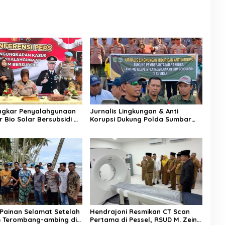
ongkar Penyalahgunaan
Jurnalis Lingkungan & Anti
er Bio Solar Bersubsidi di
Korupsi Dukung Polda Sumbar
Seorang Pria
Sikat Tambang Ilegal dan Mafia
an
BBM
Painan Selamat Setelah
Hendrajoni Resmikan CT Scan
 Terombang-ambing di
Pertama di Pessel, RSUD M. Zein