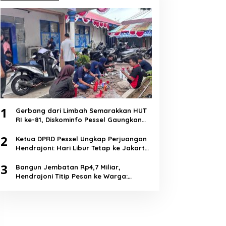
1
Gerbang dari Limbah Semarakkan HUT
RI ke-81, Diskominfo Pessel Gaungkan
Semangat Cinta Lingkungan
2
Ketua DPRD Pessel Ungkap Perjuangan
Hendrajoni: Hari Libur Tetap ke Jakarta
Jemput Anggaran
3
Bangun Jembatan Rp4,7 Miliar,
Hendrajoni Titip Pesan ke Warga:
Jangan Tebang Hutan Sembarangan