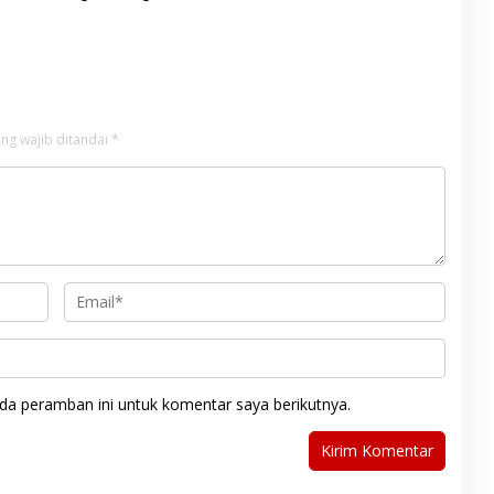
temukan Warga Lakitan
Painan Kini Layani Pemeriksaan
24 Jam
ng wajib ditandai
*
da peramban ini untuk komentar saya berikutnya.