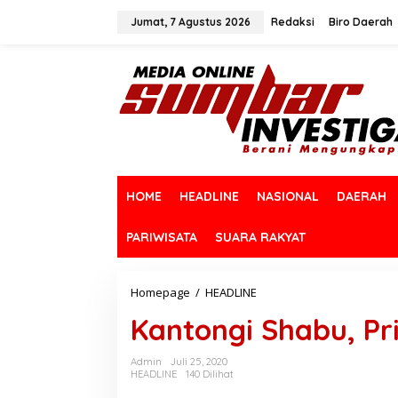
L
e
Jumat, 7 Agustus 2026
Redaksi
Biro Daerah
w
a
t
i
k
e
k
o
n
t
HOME
HEADLINE
NASIONAL
DAERAH
e
n
PARIWISATA
SUARA RAKYAT
Homepage
/
HEADLINE
K
a
Kantongi Shabu, Pr
n
t
o
Admin
Juli 25, 2020
n
HEADLINE
140 Dilihat
g