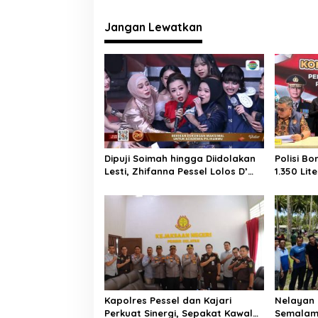
v
i
Jangan Lewatkan
g
a
s
i
p
o
Dipuji Soimah hingga Diidolakan
Polisi B
s
Lesti, Zhifanna Pessel Lolos D’
1.350 Lit
Academy 8
Padang, 
Diamank
Kapolres Pessel dan Kajari
Nelayan 
Perkuat Sinergi, Sepakat Kawal
Semalam