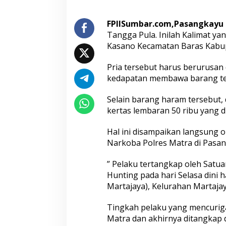
i
S
h
FPIISumbar.com,Pasangkayu 
a
Tangga Pula. Inilah Kalimat ya
b
Kasano Kecamatan Baras Kabu
u
,
Pria tersebut harus berurusan
P
r
kedapatan membawa barang ter
i
a
Selain barang haram tersebut, 
i
kertas lembaran 50 ribu yang d
n
i
Hal ini disampaikan langsung 
J
u
Narkoba Polres Matra di Pasan
g
a
” Pelaku tertangkap oleh Satu
M
Hunting pada hari Selasa dini h
e
Martajaya), Kelurahan Martaj
m
b
a
Tingkah pelaku yang mencuriga
w
Matra dan akhirnya ditangkap 
a