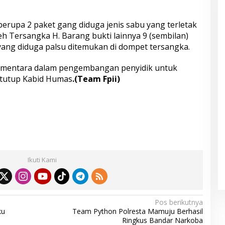
erupa 2 paket gang diduga jenis sabu yang terletak
eh Tersangka H. Barang bukti lainnya 9 (sembilan)
ang diduga palsu ditemukan di dompet tersangka.
ementara dalam pengembangan penyidik untuk
 tutup Kabid Humas
.(Team Fpii)
S
h
ar
Ikuti Kami
e
Pos berikutnya
ku
Team Python Polresta Mamuju Berhasil
Ringkus Bandar Narkoba