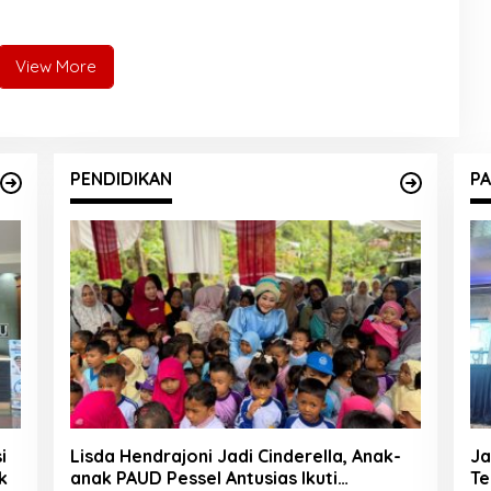
temukan Warga Lakitan
Painan Kini Layani Pemeriksaan
24 Jam
View More
PENDIDIKAN
PA
i
Lisda Hendrajoni Jadi Cinderella, Anak-
Ja
k
anak PAUD Pessel Antusias Ikuti
Te