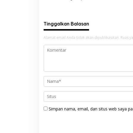
Penegakan Hukum yang
Laut, Di
Profesional
Selatan
Tinggalkan Balasan
Alamat email Anda tidak akan dipublikasikan.
Ruas ya
Simpan nama, email, dan situs web saya pa