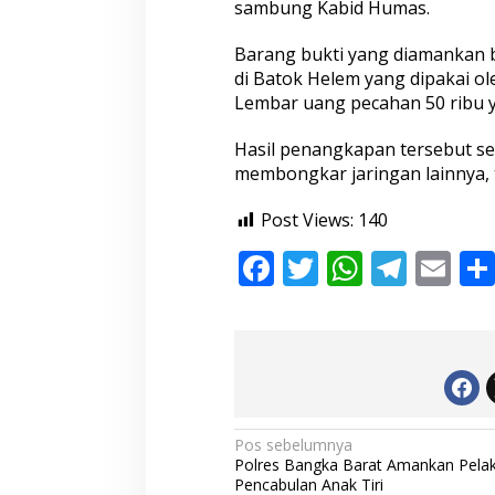
sambung Kabid Humas.
U
p
a
Barang bukti yang diamankan b
l
di Batok Helem yang dipakai ol
Lembar uang pecahan 50 ribu y
Hasil penangkapan tersebut s
membongkar jaringan lainnya,
Post Views:
140
F
T
W
T
E
ac
w
h
el
m
e
itt
at
e
ai
b
er
s
gr
l
o
A
a
o
p
m
N
Pos sebelumnya
Polres Bangka Barat Amankan Pela
k
p
a
Pencabulan Anak Tiri