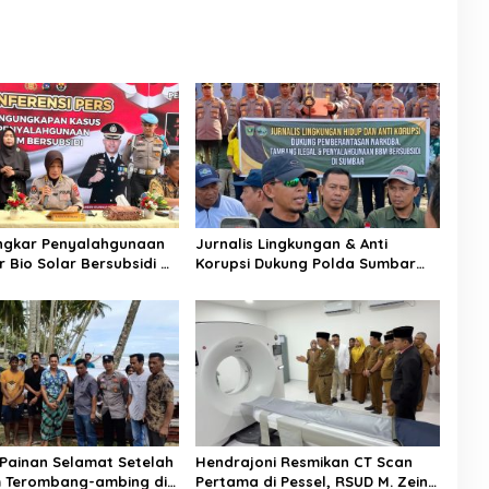
ongkar Penyalahgunaan
Jurnalis Lingkungan & Anti
er Bio Solar Bersubsidi di
Korupsi Dukung Polda Sumbar
Seorang Pria
Sikat Tambang Ilegal dan Mafia
an
BBM
Painan Selamat Setelah
Hendrajoni Resmikan CT Scan
 Terombang-ambing di
Pertama di Pessel, RSUD M. Zein