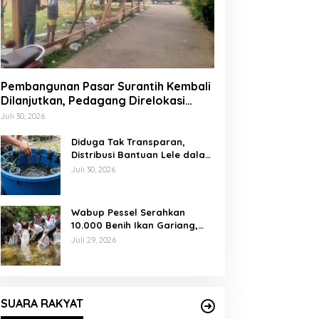
Pembangunan Pasar Surantih Kembali
Dilanjutkan, Pedagang Direlokasi
Sementara ke Lapangan Gadih
Juli 30, 2026
Basanai
Diduga Tak Transparan,
Distribusi Bantuan Lele dalam
Ember di Koto Taratak Sutera
Juli 30, 2026
Tuai Sorotan Warga
Wabup Pessel Serahkan
10.000 Benih Ikan Gariang,
Perkuat Restocking Sungai
Juli 29, 2026
Gayo demi Kelestarian
Perairan
SUARA RAKYAT