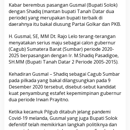
d
Kabar berembus pasangan Gusmal (Bupati Solok)
i
dengan Shadiq (mantan bupati Tanah Datar dua
q
periode) yang merupakan bupati terbaik di
B
u
daerahnya itu bakal diusung Partai Golkar dan PKB.
k
a
H. Gusmal, SE, MM Dt. Rajo Lelo terang-terangan
n
menyatakan serius maju sebagai calon gubernur
l
(Cagub) Sumatera Barat (Sumbar) periode 2020-
a
h
2025 berpasangan dengan Ir. M.Shadiq Pasadigoe,
P
SH.MM (Bupati Tanah Datar 2 Periode 2005-2015).
a
r
Kehadiran Gusmal – Shadiq sebagai Cagub Sumbar
a
pada pilkada yang bakal dilangsungkan pada 9
P
o
Desember 2020 tersebut, disebut-sebut kandidat
l
kuat penyambung estafet kepemimpinan gubernur
i
dua periode Irwan Prayitno.
t
i
Ketika kecamuk Pilgub ditabuh jelang pandemi
s
i
Covid-19 melanda, Gusmal yang juga Bupati Solok
,
defenitif telah memikirkan langkah politiknya dan
M