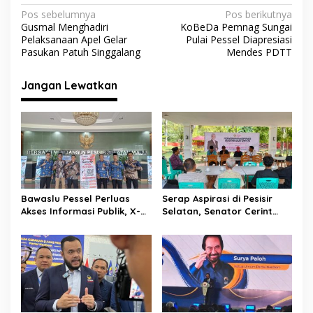
o
p
m
N
Pos sebelumnya
Pos berikutnya
Gusmal Menghadiri
KoBeDa Pemnag Sungai
k
p
a
Pelaksanaan Apel Gelar
Pulai Pessel Diapresiasi
v
Pasukan Patuh Singgalang
Mendes PDTT
i
Jangan Lewatkan
g
a
s
i
p
o
Bawaslu Pessel Perluas
Serap Aspirasi di Pesisir
s
Akses Informasi Publik, X-
Selatan, Senator Cerint
Banner PPID Disebar ke 7
Iralloza Tasya Soroti BPJS
Titik
hingga Kurikulum Merdeka