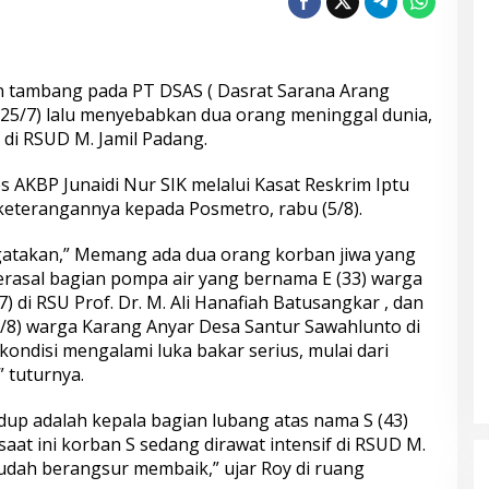
 tambang pada PT DSAS ( Dasrat Sarana Arang
u (25/7) lalu menyebabkan dua orang meninggal dunia,
 di RSUD M. Jamil Padang.
es AKBP Junaidi Nur SIK melalui Kasat Reskrim Iptu
eterangannya kepada Posmetro, rabu (5/8).
atakan,” Memang ada dua orang korban jiwa yang
erasal bagian pompa air yang bernama E (33) warga
7) di RSU Prof. Dr. M. Ali Hanafiah Batusangkar , dan
 (1/8) warga Karang Anyar Desa Santur Sawahlunto di
ondisi mengalami luka bakar serius, mulai dari
 tuturnya.
idup adalah kepala bagian lubang atas nama S (43)
at ini korban S sedang dirawat intensif di RSUD M.
sudah berangsur membaik,” ujar Roy di ruang