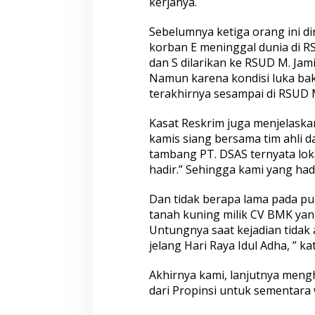
kerjanya.
b
a
Sebelumnya ketiga orang ini dir
n
korban E meninggal dunia di R
dan S dilarikan ke RSUD M. Jam
Namun karena kondisi luka ba
terakhirnya sesampai di RSUD M
Kasat Reskrim juga menjelaska
kamis siang bersama tim ahli d
tambang PT. DSAS ternyata lok
hadir.” Sehingga kami yang hadi
Dan tidak berapa lama pada puk
tanah kuning milik CV BMK ya
Untungnya saat kejadian tidak
jelang Hari Raya Idul Adha, ” ka
Akhirnya kami, lanjutnya meng
dari Propinsi untuk sementara