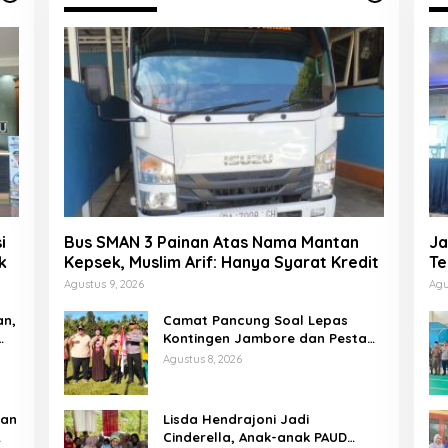
i
Bus SMAN 3 Painan Atas Nama Mantan
Ja
k
Kepsek, Muslim Arif: Hanya Syarat Kredit
Te
P
Agustus 9, 2026
Agu
an,
Camat Pancung Soal Lepas
Kontingen Jambore dan Pesta
Siaga, Ini Pesannya kepada
Agustus 8, 2026
Peserta
tan
Lisda Hendrajoni Jadi
Cinderella, Anak-anak PAUD