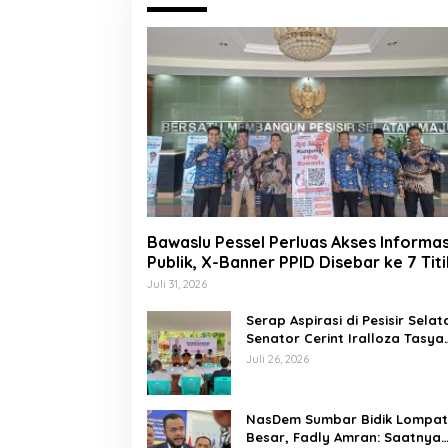
Bawaslu Pessel Perluas Akses Informas
Publik, X-Banner PPID Disebar ke 7 Titi
Juli 31, 2026
Serap Aspirasi di Pesisir Selat
Senator Cerint Iralloza Tasya
Soroti BPJS hingga Kurikulum
Juli 26, 2026
Merdeka
NasDem Sumbar Bidik Lompa
Besar, Fadly Amran: Saatnya