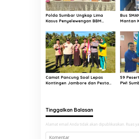
o
s
Polda Sumbar Ungkap Lima
Bus SMAN
Kasus Penyelewengan BBM
Mantan K
Subsidi, 13.298 Liter Biosolar
Hanya Sy
Disita
Camat Pancung Soal Lepas
59 Pesert
Kontingen Jambore dan Pesta
PWI Sumb
Siaga, Ini Pesannya kepada
Terbanya
Peserta
Tinggalkan Balasan
Alamat email Anda tidak akan dipublikasikan.
Ruas ya