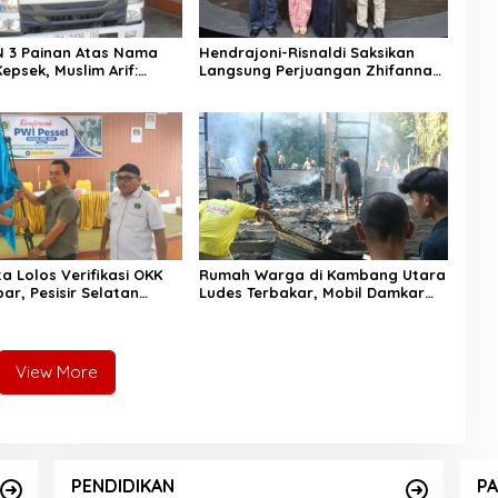
 3 Painan Atas Nama
Hendrajoni-Risnaldi Saksikan
epsek, Muslim Arif:
Langsung Perjuangan Zhifanna
arat Kredit
di Jakarta, Panggung
D’Academy 8 Menggelegar!
a Lolos Verifikasi OKK
Rumah Warga di Kambang Utara
ar, Pesisir Selatan
Ludes Terbakar, Mobil Damkar
k dengan 11 Peserta
Terkendala Jembatan Gantung
View More
PENDIDIKAN
PA