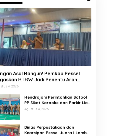
ngan Asal Bangun! Pemkab Pessel
gaskan RTRW Jadi Penentu Arah
embangunan
stus 4, 2026
Hendrajoni Perintahkan Satpol
PP Sikat Karaoke dan Parkir Liar
di Pesisir Selatan
Agustus 4, 2026
Dinas Perpustakaan dan
Kearsipan Pessel Juara I Lomba