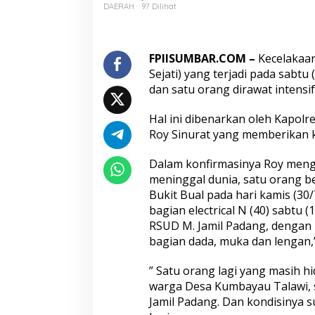
P
DAERAH
97 Dilihat
T
.
D
S
FPIISUMBAR.COM –
Kecelakaan
A
Sejati) yang terjadi pada sabt
S
dan satu orang dirawat intensif
S
a
Hal ini dibenarkan oleh Kapolr
w
a
Roy Sinurat yang memberikan k
h
l
Dalam konfirmasinya Roy meng
u
meninggal dunia, satu orang b
n
Bukit Bual pada hari kamis (30/
t
o
bagian electrical N (40) sabtu
M
RSUD M. Jamil Padang, dengan k
a
bagian dada, muka dan lengan,”
k
a
” Satu orang lagi yang masih h
n
K
warga Desa Kumbayau Talawi, sa
o
Jamil Padang. Dan kondisinya 
r