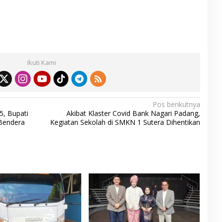
S
h
ar
Ikuti Kami
e
Pos berikutnya
5, Bupati
Akibat Klaster Covid Bank Nagari Padang,
Bendera
Kegiatan Sekolah di SMKN 1 Sutera Dihentikan