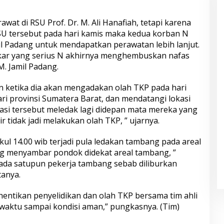
awat di RSU Prof. Dr. M. Ali Hanafiah, tetapi karena
SU tersebut pada hari kamis maka kedua korban N
il Padang untuk mendapatkan perawatan lebih lanjut.
kar yang serius N akhirnya menghembuskan nafas
. Jamil Padang.
n ketika dia akan mengadakan olah TKP pada hari
ari provinsi Sumatera Barat, dan mendatangi lokasi
asi tersebut meledak lagi didepan mata mereka yang
r tidak jadi melakukan olah TKP, ” ujarnya.
ul 14.00 wib terjadi pula ledakan tambang pada areal
ng menyambar pondok didekat areal tambang, ”
 ada satupun pekerja tambang sebab diliburkan
tanya.
hentikan penyelidikan dan olah TKP bersama tim ahli
 waktu sampai kondisi aman,” pungkasnya. (Tim)