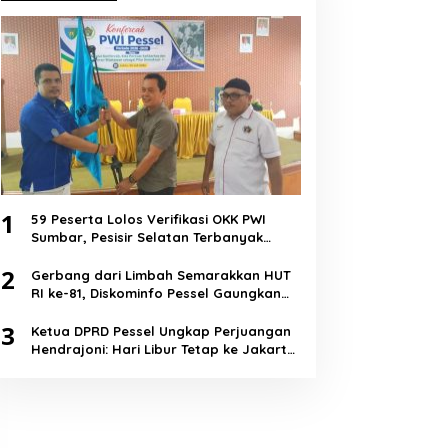
1
59 Peserta Lolos Verifikasi OKK PWI
Sumbar, Pesisir Selatan Terbanyak
dengan 11 Peserta
2
Gerbang dari Limbah Semarakkan HUT
RI ke-81, Diskominfo Pessel Gaungkan
Semangat Cinta Lingkungan
3
Ketua DPRD Pessel Ungkap Perjuangan
Hendrajoni: Hari Libur Tetap ke Jakarta
Jemput Anggaran