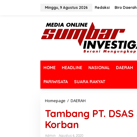
L
e
Minggu, 9 Agustus 2026
Redaksi
Biro Daerah
w
a
t
i
k
e
k
o
n
t
HOME
HEADLINE
NASIONAL
DAERAH
e
n
PARIWISATA
SUARA RAKYAT
Homepage
/
DAERAH
T
a
Tambang PT. DSAS
m
b
Korban
a
n
g
Admin
Agustus 6, 2020