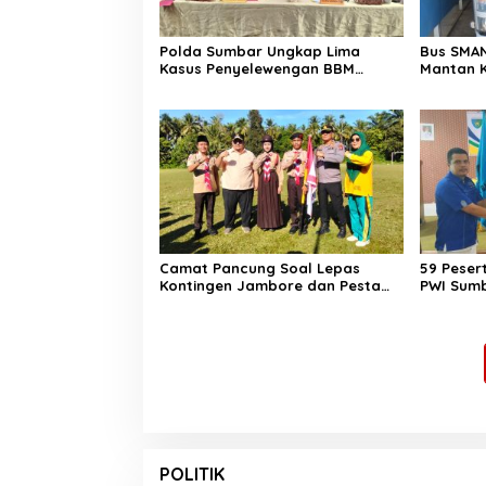
Polda Sumbar Ungkap Lima
Bus SMAN
Kasus Penyelewengan BBM
Mantan K
Subsidi, 13.298 Liter Biosolar
Hanya Sy
Disita
Camat Pancung Soal Lepas
59 Pesert
Kontingen Jambore dan Pesta
PWI Sumb
Siaga, Ini Pesannya kepada
Terbanya
Peserta
POLITIK