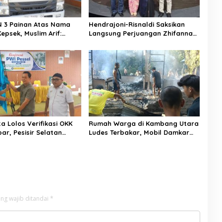
 3 Painan Atas Nama
Hendrajoni-Risnaldi Saksikan
epsek, Muslim Arif:
Langsung Perjuangan Zhifanna
arat Kredit
di Jakarta, Panggung
D’Academy 8 Menggelegar!
a Lolos Verifikasi OKK
Rumah Warga di Kambang Utara
ar, Pesisir Selatan
Ludes Terbakar, Mobil Damkar
k dengan 11 Peserta
Terkendala Jembatan Gantung
ng wajib ditandai
*