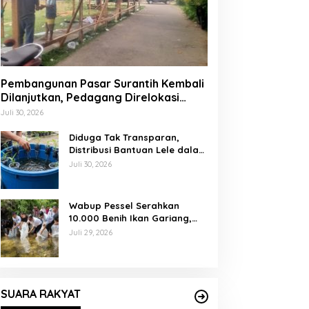
Pembangunan Pasar Surantih Kembali
Dilanjutkan, Pedagang Direlokasi
Sementara ke Lapangan Gadih
Juli 30, 2026
Basanai
Diduga Tak Transparan,
Distribusi Bantuan Lele dalam
Ember di Koto Taratak Sutera
Juli 30, 2026
Tuai Sorotan Warga
Wabup Pessel Serahkan
10.000 Benih Ikan Gariang,
Perkuat Restocking Sungai
Juli 29, 2026
Gayo demi Kelestarian
Perairan
SUARA RAKYAT