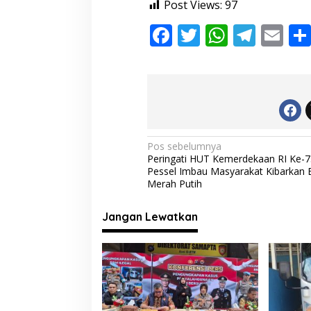
Post Views:
97
F
T
W
T
E
ac
w
h
el
m
e
itt
at
e
ai
b
er
s
gr
l
o
A
a
o
p
m
N
Pos sebelumnya
Peringati HUT Kemerdekaan RI Ke-7
k
p
a
Pessel Imbau Masyarakat Kibarkan 
v
Merah Putih
i
Jangan Lewatkan
g
a
s
i
p