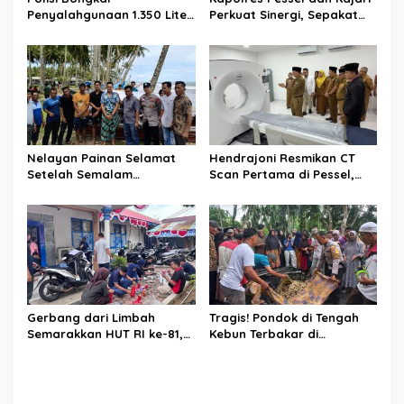
s
Penyalahgunaan 1.350 Liter
Perkuat Sinergi, Sepakat
Bio Solar Bersubsidi di
Kawal Penegakan Hukum
Padang, Seorang Pria
yang Profesional
Diamankan
Nelayan Painan Selamat
Hendrajoni Resmikan CT
Setelah Semalam
Scan Pertama di Pessel,
Terombang-ambing di Laut,
RSUD M. Zein Painan Kini
Ditemukan Warga Lakitan
Layani Pemeriksaan 24 Jam
Selatan
Gerbang dari Limbah
Tragis! Pondok di Tengah
Semarakkan HUT RI ke-81,
Kebun Terbakar di
Diskominfo Pessel
Lengayang, Petani Lansia
Gaungkan Semangat Cinta
Tewas, Istri Alami Luka
Lingkungan
Bakar