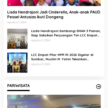
Lisda Hendrajoni Jadi Cinderella, Anak-anak PAUD
Pessel Antusias Ikuti Dongeng
Agustus 3, 2026
Lisda Hendrajoni Sambangi SMAN 3 Painan,
Siap Saksikan Perjuangan Tim LCC Empat
Pilar di Jakarta
Agustus 3, 2026
LCC Empat Pilar MPR RI 2026 Digelar di
Sumbar, Muslim M. Yatim Tekankan
Pentingnya Karakter Generasi Muda
Agustus 3, 2026
PARIWISATA