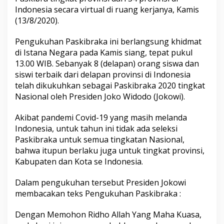
s
Indonesia secara virtual di ruang kerjanya, Kamis
k
(13/8/2020).
i
b
r
Pengukuhan Paskibraka ini berlangsung khidmat
a
di Istana Negara pada Kamis siang, tepat pukul
k
13.00 WIB. Sebanyak 8 (delapan) orang siswa dan
a
siswi terbaik dari delapan provinsi di Indonesia
2
telah dikukuhkan sebagai Paskibraka 2020 tingkat
0
2
Nasional oleh Presiden Joko Widodo (Jokowi).
0
,
Akibat pandemi Covid-19 yang masih melanda
S
Indonesia, untuk tahun ini tidak ada seleksi
e
Paskibraka untuk semua tingkatan Nasional,
k
a
bahwa itupun berlaku juga untuk tingkat provinsi,
l
Kabupaten dan Kota se Indonesia.
i
g
Dalam pengukuhan tersebut Presiden Jokowi
u
membacakan teks Pengukuhan Paskibraka :
s
m
e
Dengan Memohon Ridho Allah Yang Maha Kuasa,
n