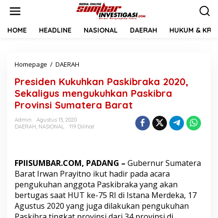
L
e
w
a
HOME
HEADLINE
NASIONAL
DAERAH
HUKUM & KRIM
t
i
k
Homepage
/
DAERAH
P
e
r
k
Presiden Kukuhkan Paskibraka 2020,
e
o
s
n
Sekaligus mengukuhkan Paskibra
i
t
Provinsi Sumatera Barat
d
e
e
n
Admin
Agustus 13, 2020
n
DAERAH
,
NASIONAL
119 Dilihat
K
u
k
u
FPIISUMBAR.COM, PADANG –
Gubernur Sumatera
h
Barat Irwan Prayitno ikut hadir pada acara
k
pengukuhan anggota Paskibraka yang akan
a
bertugas saat HUT ke-75 RI di Istana Merdeka, 17
n
P
Agustus 2020 yang juga dilakukan pengukuhan
a
Paskibra tingkat provinsi dari 34 provinsi di