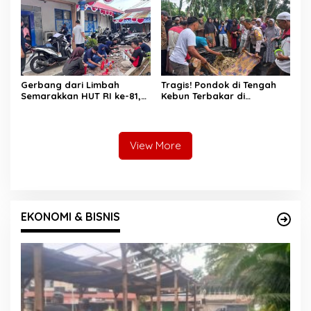
Selatan
Gerbang dari Limbah
Tragis! Pondok di Tengah
Semarakkan HUT RI ke-81,
Kebun Terbakar di
Diskominfo Pessel
Lengayang, Petani Lansia
Gaungkan Semangat Cinta
Tewas, Istri Alami Luka
Lingkungan
Bakar
View More
EKONOMI & BISNIS