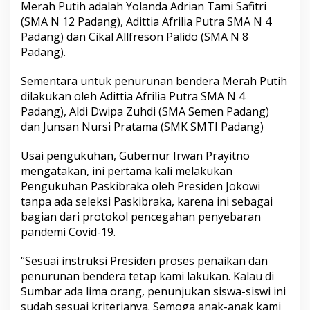
Merah Putih adalah Yolanda Adrian Tami Safitri
u
(SMA N 12 Padang), Adittia Afrilia Putra SMA N 4
m
a
Padang) dan Cikal Allfreson Palido (SMA N 8
t
Padang).
e
r
Sementara untuk penurunan bendera Merah Putih
a
dilakukan oleh Adittia Afrilia Putra SMA N 4
B
a
Padang), Aldi Dwipa Zuhdi (SMA Semen Padang)
r
dan Junsan Nursi Pratama (SMK SMTI Padang)
a
t
Usai pengukuhan, Gubernur Irwan Prayitno
mengatakan, ini pertama kali melakukan
Pengukuhan Paskibraka oleh Presiden Jokowi
tanpa ada seleksi Paskibraka, karena ini sebagai
bagian dari protokol pencegahan penyebaran
pandemi Covid-19.
“Sesuai instruksi Presiden proses penaikan dan
penurunan bendera tetap kami lakukan. Kalau di
Sumbar ada lima orang, penunjukan siswa-siswi ini
sudah sesuai kriterianya. Semoga anak-anak kami