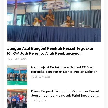
Jangan Asal Bangun! Pemkab Pessel Tegaskan
RTRW Jadi Penentu Arah Pembangunan
Agustus 4, 2026
Hendrajoni Perintahkan Satpol PP Sikat
Karaoke dan Parkir Liar di Pesisir Selatan
Agustus 4, 2026
Dinas Perpustakaan dan Kearsipan Pessel
Juara I Lomba Memasak Palai Bada dan
Lamang Golek
Juli 30, 2026