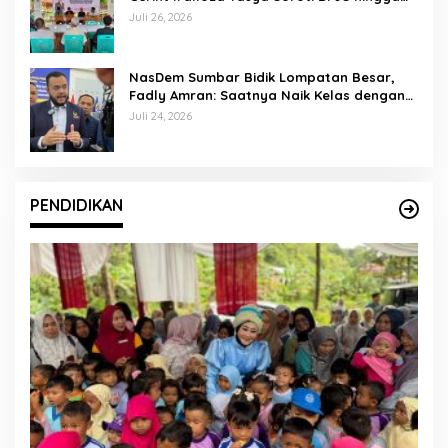
Kurikulum Merdeka
Juli 26, 2026
NasDem Sumbar Bidik Lompatan Besar,
Fadly Amran: Saatnya Naik Kelas dengan
Kader Berkualitas
Juli 24, 2026
PENDIDIKAN