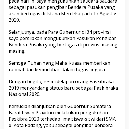
pada hari ini saya mengukuhkan saudara-saudara
g
sebagai pasukan pengibar Bendera Pusaka yang
u
akan bertugas di Istana Merdeka pada 17 Agustus
k
u
2020.
h
k
Selanjutnya, pada Para Gubernur di 34 provinsi,
a
saya persilakan mengukuhkan Pasukan Pengibar
n
Bendera Pusaka yang bertugas di provinsi masing-
P
a
masing.
s
k
Semoga Tuhan Yang Maha Kuasa memberikan
i
rahmat dan kemudahan dalam tugas negara.
b
r
a
Dengan begitu, resmi delapan orang Paskibraka
P
2019 menyandang status baru sebagai Paskibraka
r
Nasional 2020.
o
v
Kemudian dilanjutkan oleh Gubernur Sumatera
i
n
Barat Irwan Prayitno melakukan pengukuhan
s
Paskibra 2020 terhadap lima siswa-siswi dari SMA
i
di Kota Padang, yaitu sebagai pengibar bendera
S