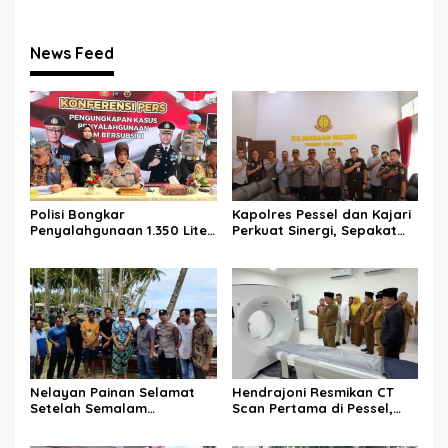
News Feed
Polisi Bongkar
Kapolres Pessel dan Kajari
Penyalahgunaan 1.350 Liter
Perkuat Sinergi, Sepakat
Bio Solar Bersubsidi di
Kawal Penegakan Hukum
Padang, Seorang Pria
yang Profesional
Diamankan
Nelayan Painan Selamat
Hendrajoni Resmikan CT
Setelah Semalam
Scan Pertama di Pessel,
Terombang-ambing di Laut,
RSUD M. Zein Painan Kini
Ditemukan Warga Lakitan
Layani Pemeriksaan 24 Jam