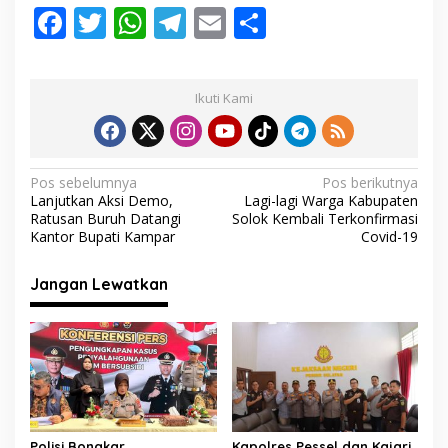
F
T
W
T
E
S
ac
w
h
el
m
h
e
itt
at
e
ai
ar
Ikuti Kami
b
er
s
gr
l
e
o
A
a
o
p
m
N
Pos sebelumnya
Pos berikutnya
Lanjutkan Aksi Demo,
Lagi-lagi Warga Kabupaten
k
p
a
Ratusan Buruh Datangi
Solok Kembali Terkonfirmasi
v
Kantor Bupati Kampar
Covid-19
i
Jangan Lewatkan
g
a
s
i
p
o
Polisi Bongkar
Kapolres Pessel dan Kajari