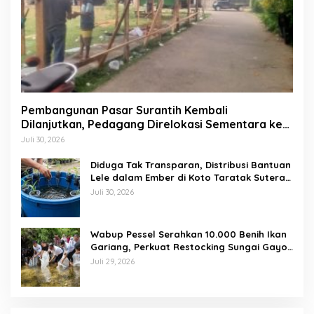
Pembangunan Pasar Surantih Kembali
Dilanjutkan, Pedagang Direlokasi Sementara ke
Lapangan Gadih Basanai
Juli 30, 2026
Diduga Tak Transparan, Distribusi Bantuan
Lele dalam Ember di Koto Taratak Sutera
Tuai Sorotan Warga
Juli 30, 2026
Wabup Pessel Serahkan 10.000 Benih Ikan
Gariang, Perkuat Restocking Sungai Gayo
demi Kelestarian Perairan
Juli 29, 2026