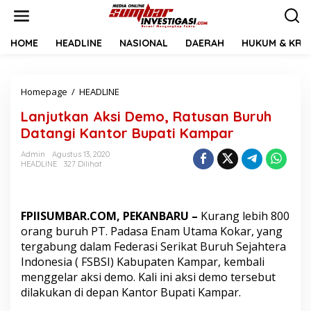
L
e
w
a
HOME
HEADLINE
NASIONAL
DAERAH
HUKUM & KRIM
t
i
k
Homepage
/
HEADLINE
L
e
a
k
Lanjutkan Aksi Demo, Ratusan Buruh
n
o
j
n
Datangi Kantor Bupati Kampar
u
t
t
e
Admin
Agustus 13, 2020
HEADLINE
327 Dilihat
k
n
a
n
A
FPIISUMBAR.COM, PEKANBARU –
Kurang lebih 800
k
s
orang buruh PT. Padasa Enam Utama Kokar, yang
i
tergabung dalam Federasi Serikat Buruh Sejahtera
D
Indonesia ( FSBSI) Kabupaten Kampar, kembali
e
menggelar aksi demo. Kali ini aksi demo tersebut
m
dilakukan di depan Kantor Bupati Kampar.
o
,