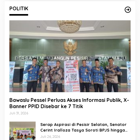
POLITIK
Bawaslu Pessel Perluas Akses Informasi Publik, X-
Banner PPID Disebar ke 7 Titik
Juli 31, 2026
Serap Aspirasi di Pesisir Selatan, Senator
Cerint Iralloza Tasya Soroti BPJS hingga
Kurikulum Merdeka
Juli 26, 2026