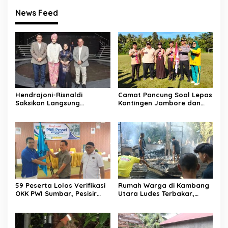
News Feed
Hendrajoni-Risnaldi
Camat Pancung Soal Lepas
Saksikan Langsung
Kontingen Jambore dan
Perjuangan Zhifanna di
Pesta Siaga, Ini Pesannya
Jakarta, Panggung
kepada Peserta
D’Academy 8 Menggelegar!
59 Peserta Lolos Verifikasi
Rumah Warga di Kambang
OKK PWI Sumbar, Pesisir
Utara Ludes Terbakar,
Selatan Terbanyak dengan
Mobil Damkar Terkendala
11 Peserta
Jembatan Gantung