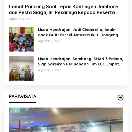
Camat Pancung Soal Lepas Kontingen Jambore
dan Pesta Siaga, Ini Pesannya kepada Peserta
Agustus 8, 2026
Lisda Hendrajoni Jadi Cinderella, Anak-
anak PAUD Pessel Antusias Ikuti Dongeng
Agustus 3, 2026
Lisda Hendrajoni Sambangi SMAN 3 Painan,
Siap Saksikan Perjuangan Tim LCC Empat
Pilar di Jakarta
Agustus 3, 2026
PARIWISATA