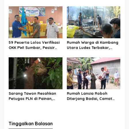
Perjuangan Zhifanna di
Pesta Siaga, Ini Pesannya
Jakarta, Panggung
kepada Peserta
D’Academy 8 Menggelegar!
59 Peserta Lolos Verifikasi
Rumah Warga di Kambang
OKK PWI Sumbar, Pesisir
Utara Ludes Terbakar,
Selatan Terbanyak dengan
Mobil Damkar Terkendala
11 Peserta
Jembatan Gantung
Sarang Tawon Resahkan
Rumah Lansia Roboh
Petugas PLN di Painan,
Diterjang Badai, Camat
Damkarmat Pessel
Sutera dan Kapolsek Turun
Bergerak
Tangan
Tinggalkan Balasan