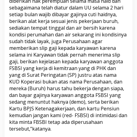
diberikan hak perempuan selama masa haid dan
B
sebagaimana telah diatur dalam UU selama 2 hari
u
setiap bulan wajib dibayar gajinya cuti haidnya,
p
a
berikan alat kerja sesuai jenis pekerjaan buruh,
t
sediakan tempat tinggal dan air bersih karena
i
kondisi perumahan dan air sekarang ini kondisinya
K
sudah tidak layak, juga Perusahaan agar
a
m
memberikan slip gaji kepada karyawan karena
p
selama ini Karyawan tidak pernah menerima slip
a
gaji, berikan kejelasan kepada karyawan anggota
r
FSBSI yang kerja di kemitraan yang di PHK dan
yang di Surat Peringatan (SP) justru atas nama
KUD Koperasi bukan atas nama Perusahaan, dan
mereka (Buruh) harus tahu bekerja dengan siapa,
dan bayar gajinya karyawan anggota FSBSI yang
sedang menuntut haknya (demo), serta berikan
Kartu BPJS Ketenagakerjaan, dan kartu Pensiun
kemudian jangan kami (red- FSBSI) di intimidasi dan
kita minta FBSBI tetap ada diperusahaan
tersebut,”katanya.