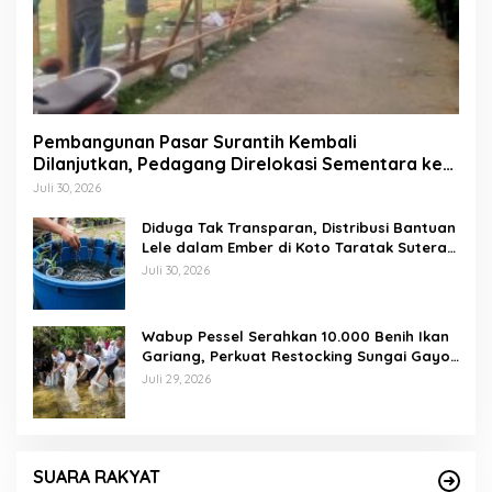
Pembangunan Pasar Surantih Kembali
Dilanjutkan, Pedagang Direlokasi Sementara ke
Lapangan Gadih Basanai
Juli 30, 2026
Diduga Tak Transparan, Distribusi Bantuan
Lele dalam Ember di Koto Taratak Sutera
Tuai Sorotan Warga
Juli 30, 2026
Wabup Pessel Serahkan 10.000 Benih Ikan
Gariang, Perkuat Restocking Sungai Gayo
demi Kelestarian Perairan
Juli 29, 2026
SUARA RAKYAT