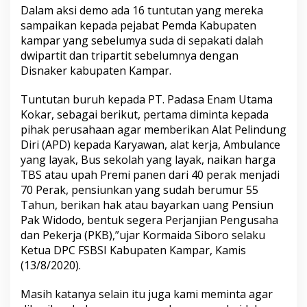
R
Dalam aksi demo ada 16 tuntutan yang mereka
a
sampaikan kepada pejabat Pemda Kabupaten
t
kampar yang sebelumya suda di sepakati dalah
u
dwipartit dan tripartit sebelumnya dengan
s
a
Disnaker kabupaten Kampar.
n
B
Tuntutan buruh kepada PT. Padasa Enam Utama
u
Kokar, sebagai berikut, pertama diminta kepada
r
pihak perusahaan agar memberikan Alat Pelindung
u
h
Diri (APD) kepada Karyawan, alat kerja, Ambulance
D
yang layak, Bus sekolah yang layak, naikan harga
a
TBS atau upah Premi panen dari 40 perak menjadi
t
70 Perak, pensiunkan yang sudah berumur 55
a
n
Tahun, berikan hak atau bayarkan uang Pensiun
g
Pak Widodo, bentuk segera Perjanjian Pengusaha
i
dan Pekerja (PKB),”ujar Kormaida Siboro selaku
K
Ketua DPC FSBSI Kabupaten Kampar, Kamis
a
(13/8/2020).
n
t
o
Masih katanya selain itu juga kami meminta agar
r