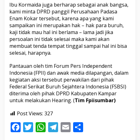
Ibu Kormaida juga berharap sebagai anak bangsa,
kami minta DPRD panggil Perusahaan Padasa
Enam Kokar tersebut, karena apa yang kami
sampaikan ini merupakan hak – hak para buruh,
kaji tidak mau hal ini berlama – lama jadi jika
persoalan ini tidak selesai maka kami akan
membuat tenda tempat tinggal sampai hal ini bisa
selesai, harapnya.
Pantauan oleh tim Forum Pers Independent
Indonesia (FPII) dan awak media dilapangan, dalam
kegiatan aksi tersebut perwakilan dari pihak
Federal Serikat Buruh Sejahtera Indonesia (FSBSI)
diterima oleh pihak DPRD Kabupaten Kampar
untuk melakukan Hearing. (
Tim Fpiisumbar)
Post Views:
327
F
T
W
T
E
S
ac
w
h
el
m
h