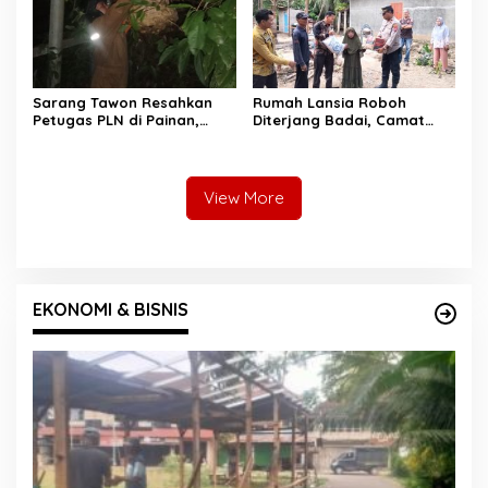
Sarang Tawon Resahkan
Rumah Lansia Roboh
Petugas PLN di Painan,
Diterjang Badai, Camat
Damkarmat Pessel
Sutera dan Kapolsek Turun
Bergerak
Tangan
View More
EKONOMI & BISNIS