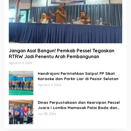
Jangan Asal Bangun! Pemkab Pessel Tegaskan
RTRW Jadi Penentu Arah Pembangunan
Agustus 4, 2026
Hendrajoni Perintahkan Satpol PP Sikat
Karaoke dan Parkir Liar di Pesisir Selatan
Agustus 4, 2026
Dinas Perpustakaan dan Kearsipan Pessel
Juara I Lomba Memasak Palai Bada dan
Lamang Golek
Juli 30, 2026