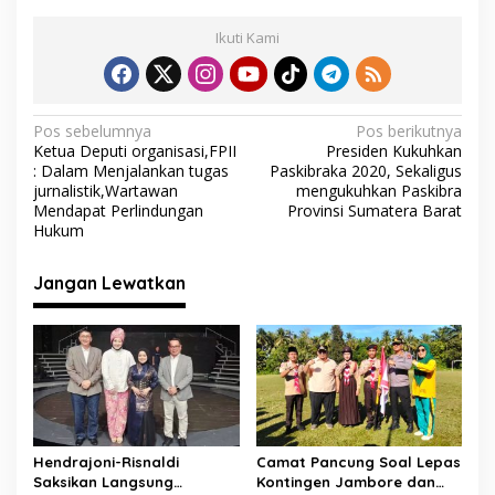
e
itt
at
e
ai
ar
Ikuti Kami
b
er
s
gr
l
e
o
A
a
o
p
m
N
Pos sebelumnya
Pos berikutnya
Ketua Deputi organisasi,FPII
Presiden Kukuhkan
k
p
a
: Dalam Menjalankan tugas
Paskibraka 2020, Sekaligus
v
jurnalistik,Wartawan
mengukuhkan Paskibra
Mendapat Perlindungan
Provinsi Sumatera Barat
i
Hukum
g
Jangan Lewatkan
a
s
i
p
o
s
Hendrajoni-Risnaldi
Camat Pancung Soal Lepas
Saksikan Langsung
Kontingen Jambore dan