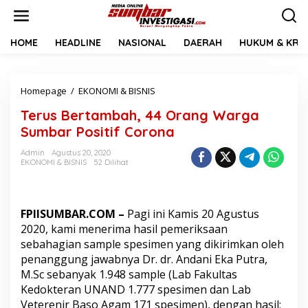
L
e
w
a
HOME
HEADLINE
NASIONAL
DAERAH
HUKUM & KRIM
t
i
k
Homepage
/
EKONOMI & BISNIS
T
e
e
k
Terus Bertambah, 44 Orang Warga
r
o
u
n
Sumbar Positif Corona
s
t
B
e
Admin
Agustus 20, 2020
EKONOMI & BISNIS
52 Dilihat
e
n
r
t
a
FPIISUMBAR.COM –
Pagi ini Kamis 20 Agustus
m
b
2020, kami menerima hasil pemeriksaan
a
sebahagian sample spesimen yang dikirimkan oleh
h
penanggung jawabnya Dr. dr. Andani Eka Putra,
,
M.Sc sebanyak 1.948 sample (Lab Fakultas
4
Kedokteran UNAND 1.777 spesimen dan Lab
4
O
Veterenir Baso Agam 171 spesimen), dengan hasil: