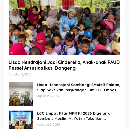
Lisda Hendrajoni Jadi Cinderella, Anak-anak PAUD
Pessel Antusias Ikuti Dongeng
Agustus 3, 2026
Lisda Hendrajoni Sambangi SMAN 3 Painan,
Siap Saksikan Perjuangan Tim LCC Empat
Pilar di Jakarta
Agustus 3, 2026
LCC Empat Pilar MPR RI 2026 Digelar di
Sumbar, Muslim M. Yatim Tekankan
Pentingnya Karakter Generasi Muda
Agustus 3, 2026