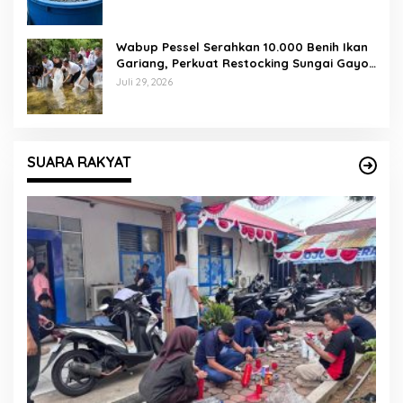
Wabup Pessel Serahkan 10.000 Benih Ikan
Gariang, Perkuat Restocking Sungai Gayo
demi Kelestarian Perairan
Juli 29, 2026
SUARA RAKYAT