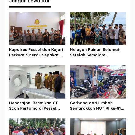
Jangan Lewatkan
g
a
s
i
p
o
Kapolres Pessel dan Kajari
Nelayan Painan Selamat
s
Perkuat Sinergi, Sepakat
Setelah Semalam
Kawal Penegakan Hukum
Terombang-ambing di Laut,
yang Profesional
Ditemukan Warga Lakitan
Selatan
Hendrajoni Resmikan CT
Gerbang dari Limbah
Scan Pertama di Pessel,
Semarakkan HUT RI ke-81,
RSUD M. Zein Painan Kini
Diskominfo Pessel
Layani Pemeriksaan 24 Jam
Gaungkan Semangat Cinta
Lingkungan