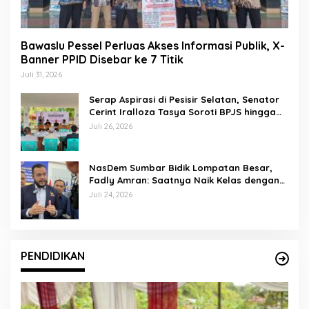
Bawaslu Pessel Perluas Akses Informasi Publik, X-
Banner PPID Disebar ke 7 Titik
Juli 31, 2026
Serap Aspirasi di Pesisir Selatan, Senator
Cerint Iralloza Tasya Soroti BPJS hingga
Kurikulum Merdeka
Juli 26, 2026
NasDem Sumbar Bidik Lompatan Besar,
Fadly Amran: Saatnya Naik Kelas dengan
Kader Berkualitas
Juli 24, 2026
PENDIDIKAN