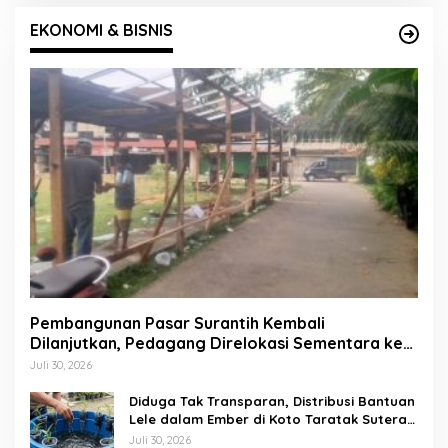
EKONOMI & BISNIS
Pembangunan Pasar Surantih Kembali
Dilanjutkan, Pedagang Direlokasi Sementara ke
Lapangan Gadih Basanai
Juli 30, 2026
Diduga Tak Transparan, Distribusi Bantuan
Lele dalam Ember di Koto Taratak Sutera
Tuai Sorotan Warga
Juli 30, 2026