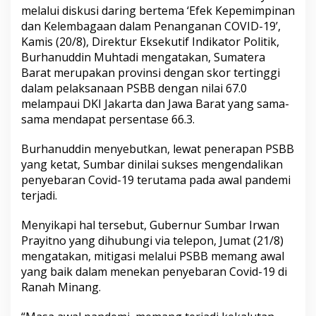
d
melalui diskusi daring bertema ‘Efek Kepemimpinan
o
dan Kelembagaan dalam Penanganan COVID-19’,
n
Kamis (20/8), Direktur Eksekutif Indikator Politik,
e
Burhanuddin Muhtadi mengatakan, Sumatera
s
i
Barat merupakan provinsi dengan skor tertinggi
a
dalam pelaksanaan PSBB dengan nilai 67.0
:
melampaui DKI Jakarta dan Jawa Barat yang sama-
S
sama mendapat persentase 66.3.
u
m
b
Burhanuddin menyebutkan, lewat penerapan PSBB
a
yang ketat, Sumbar dinilai sukses mengendalikan
r
penyebaran Covid-19 terutama pada awal pandemi
T
terjadi.
e
r
b
Menyikapi hal tersebut, Gubernur Sumbar Irwan
a
Prayitno yang dihubungi via telepon, Jumat (21/8)
i
mengatakan, mitigasi melalui PSBB memang awal
k
yang baik dalam menekan penyebaran Covid-19 di
D
a
Ranah Minang.
l
a