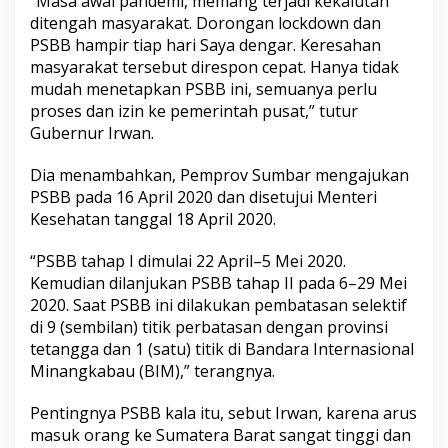
“Masa awal pandemi, memang terjadi kekalutan
m
ditengah masyarakat. Dorongan lockdown dan
P
PSBB hampir tiap hari Saya dengar. Keresahan
e
l
masyarakat tersebut direspon cepat. Hanya tidak
a
mudah menetapkan PSBB ini, semuanya perlu
k
proses dan izin ke pemerintah pusat,” tutur
s
Gubernur Irwan.
a
n
a
Dia menambahkan, Pemprov Sumbar mengajukan
a
PSBB pada 16 April 2020 dan disetujui Menteri
n
Kesehatan tanggal 18 April 2020.
P
S
“PSBB tahap I dimulai 22 April–5 Mei 2020.
B
B
Kemudian dilanjukan PSBB tahap II pada 6–29 Mei
2020. Saat PSBB ini dilakukan pembatasan selektif
di 9 (sembilan) titik perbatasan dengan provinsi
tetangga dan 1 (satu) titik di Bandara Internasional
Minangkabau (BIM),” terangnya.
Pentingnya PSBB kala itu, sebut Irwan, karena arus
masuk orang ke Sumatera Barat sangat tinggi dan