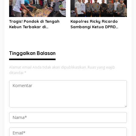
Tragis! Pondok di Tengah
Kapolres Ricky Ricardo
Kebun Terbakar di
Sambangi Ketua DPRD
Lengayang, Petani Lansia
Pessel, Narkoba hingga
Tewas, Istri Alami Luka
Kenakalan Remaja Jadi
Bakar
Sorotan
Tinggalkan Balasan
Alamat email Anda tidak akan dipublikasikan.
Ruas yang wajib
ditandai
*