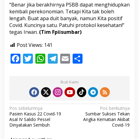
“Benar jika berakhirnya PSBB dapat menghidupkan
kembali perekonomian. Tetapi Kita tak boleh
lengah. Buat apa duit banyak, namun Kita positif
Covid. Kuncinya satu. Patuhi protokol kesehatan!”
tegas Irwan.
(Tim Fpiisumbar)
Post Views:
141
F
T
W
T
E
S
ac
w
h
el
m
h
e
itt
at
e
ai
ar
Ikuti Kami
b
er
s
gr
l
e
o
A
a
o
p
m
N
Pos sebelumnya
Pos berikutnya
Pasien Kasus 22 Covid-19
Sumbar Sukses Tekan
k
p
a
Asal IV Salido Pessel
Angka Kematian Akibat
v
Dinyatakan Sembuh
Covid-19
i