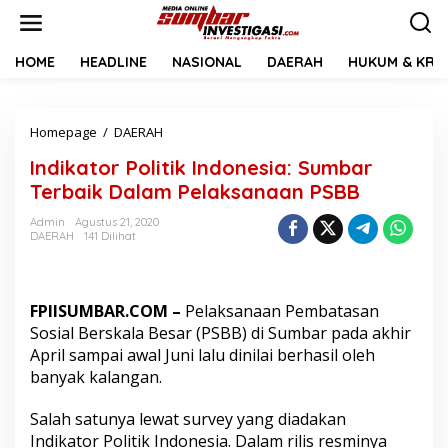
L
e
w
a
HOME
HEADLINE
NASIONAL
DAERAH
HUKUM & KRIM
t
i
k
Homepage
/
DAERAH
I
e
n
k
Indikator Politik Indonesia: Sumbar
d
o
i
n
Terbaik Dalam Pelaksanaan PSBB
k
t
a
e
Admin
Agustus 21, 2020
DAERAH
141 Dilihat
t
n
o
r
P
FPIISUMBAR.COM –
Pelaksanaan Pembatasan
o
l
Sosial Berskala Besar (PSBB) di Sumbar pada akhir
i
April sampai awal Juni lalu dinilai berhasil oleh
t
banyak kalangan.
i
k
Salah satunya lewat survey yang diadakan
I
n
Indikator Politik Indonesia. Dalam rilis resminya