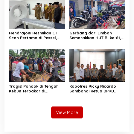
Hendrajoni Resmikan CT
Gerbang dari Limbah
Scan Pertama di Pessel,
Semarakkan HUT RI ke-81,
RSUD M. Zein Painan Kini
Diskominfo Pessel
Layani Pemeriksaan 24 Jam
Gaungkan Semangat Cinta
Lingkungan
Tragis! Pondok di Tengah
Kapolres Ricky Ricardo
Kebun Terbakar di
Sambangi Ketua DPRD
Lengayang, Petani Lansia
Pessel, Narkoba hingga
Tewas, Istri Alami Luka
Kenakalan Remaja Jadi
Bakar
Sorotan
View More