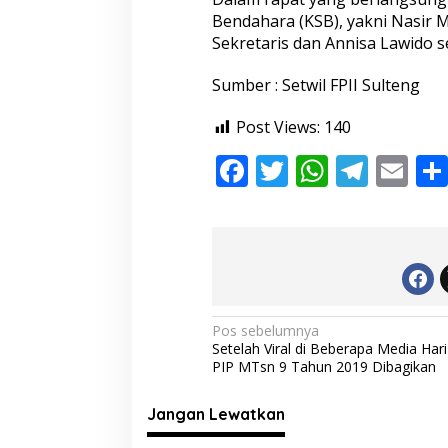
Bendahara (KSB), yakni Nasir 
Sekretaris dan Annisa Lawido 
Sumber : Setwil FPII Sulteng
Post Views:
140
F
T
W
T
E
ac
w
h
el
m
e
itt
at
e
ai
b
er
s
gr
l
o
A
a
o
p
m
N
Pos sebelumnya
Setelah Viral di Beberapa Media Hari
k
p
a
PIP MTsn 9 Tahun 2019 Dibagikan
v
i
Jangan Lewatkan
g