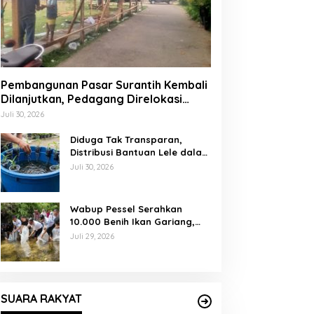
Pembangunan Pasar Surantih Kembali
Dilanjutkan, Pedagang Direlokasi
Sementara ke Lapangan Gadih
Juli 30, 2026
Basanai
Diduga Tak Transparan,
Distribusi Bantuan Lele dalam
Ember di Koto Taratak Sutera
Juli 30, 2026
Tuai Sorotan Warga
Wabup Pessel Serahkan
10.000 Benih Ikan Gariang,
Perkuat Restocking Sungai
Juli 29, 2026
Gayo demi Kelestarian
Perairan
SUARA RAKYAT