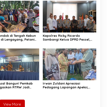
Pondok di Tengah Kebun
Kapolres Ricky Ricardo
 di Lengayang, Petani
Sambangi Ketua DPRD Pessel,
was, Istri Alami Luka
Narkoba hingga Kenakalan
Remaja Jadi Sorotan
sal Bangun! Pemkab
Irwan Zuldani Apresiasi
egaskan RTRW Jadi
Pedagang Lapangan Apeksi,
 Arah Pembangunan
Festival Seni Budaya Sumbar
2026 Sukses dan Bersih
View More