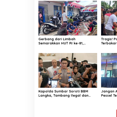
Gerbang dari Limbah
Tragis! 
Semarakkan HUT RI ke-81,
Terbakar
Diskominfo Pessel Gaungkan
Lansia Te
Semangat Cinta Lingkungan
Bakar
Kapolda Sumbar Soroti BBM
Jangan A
Langka, Tambang Ilegal dan
Pessel T
Narkoba: “Jangan Beri Ruang
Penentu
Pelaku Kejahatan”