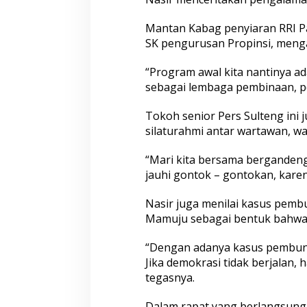
e
t
Mantan Kabag penyiaran RRI Pa
w
SK pengurusan Propinsi, menga
i
l
S
“Program awal kita nantinya ad
u
sebagai lembaga pembinaan, p
l
t
Tokoh senior Pers Sulteng in
e
silaturahmi antar wartawan, w
n
g
2
“Mari kita bersama berganden
0
jauhi gontok – gontokan, karen
2
0
Nasir juga menilai kasus pemb
Mamuju sebagai bentuk bahwa d
“Dengan adanya kasus pembun
Jika demokrasi tidak berjalan,
tegasnya.
Dalam rapat yang berlangsung 