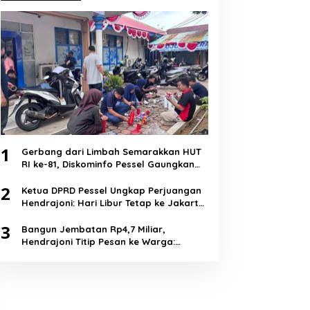
1
Gerbang dari Limbah Semarakkan HUT
RI ke-81, Diskominfo Pessel Gaungkan
Semangat Cinta Lingkungan
2
Ketua DPRD Pessel Ungkap Perjuangan
Hendrajoni: Hari Libur Tetap ke Jakarta
Jemput Anggaran
3
Bangun Jembatan Rp4,7 Miliar,
Hendrajoni Titip Pesan ke Warga:
Jangan Tebang Hutan Sembarangan