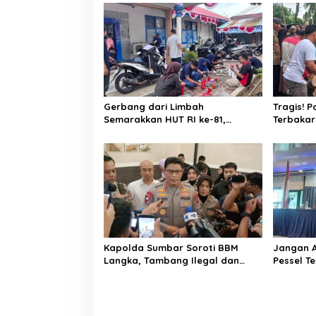
a
s
i
p
o
Gerbang dari Limbah
Tragis! 
s
Semarakkan HUT RI ke-81,
Terbakar
Diskominfo Pessel Gaungkan
Lansia Te
Semangat Cinta Lingkungan
Bakar
Kapolda Sumbar Soroti BBM
Jangan A
Langka, Tambang Ilegal dan
Pessel T
Narkoba: “Jangan Beri Ruang
Penentu
Pelaku Kejahatan”