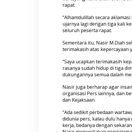
A
rapat.
k
l
“Alhamdulillah secara aklamasi
a
ujarnya lagi dengan tiga kali k
m
a
seluruh peserta rapat.
s
i
Sementara itu, Nasir M.Diah s
m
terimakasih atas kepercayaan y
e
n
“Saya ucapkan terimakasih kep
j
a
rasanya sudah hidup di tiga di
d
dukungannya semua dalam menj
i
K
Nasir juga berharap agar insan
e
organisasi Pers lainnya, dan b
t
u
dan Kejaksaan.
a
F
“Ada sedikit perbedaan wartaw
P
didunia pers, kalau dulu hanya 
I
kerja, bedanya dengan sekaran
I
S
Nasir menceritakan pengalama