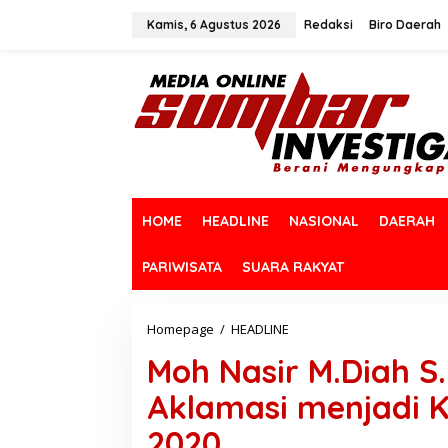
L
e
Kamis, 6 Agustus 2026
Redaksi
Biro Daerah
w
a
t
i
k
e
k
o
n
t
HOME
HEADLINE
NASIONAL
DAERAH
e
n
PARIWISATA
SUARA RAKYAT
Homepage
/
HEADLINE
M
o
Moh Nasir M.Diah S.
h
N
Aklamasi menjadi Ke
a
s
2020
i