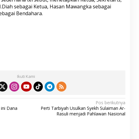
M.Diah sebagai Ketua, Hasan Mawangka sebagai
sebagai Bendahara.
S
h
ar
Ikuti Kami
e
Pos berikutnya
 ini Dana
Perti Tarbiyah Usulkan Syekh Sulaiman Ar-
Rasuli menjadi Pahlawan Nasional