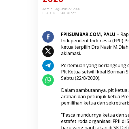
r
M
Admin
Agustus 22, 2020
.
HEADLINE
140 Dilihat
D
i
a
h
FPIISUMBAR.COM, PALU –
Rapa
S
Independent Indonesia (FPII) P
.
ketua terpilih Drs Nasir M.Diah
P
aklamasi.
d
T
e
Pertemuan yang berlangsung di
r
Plt Ketua setwil Ikbal Borman S
p
Sabtu (22/8/2020).
i
l
Dalam sambutannya, plt ketua s
i
h
arahan dan petunjuk ketua Pr
s
pemilihan ketua dan sekretraris
e
c
“Pasca mundurnya ketua dan se
a
estafet roda organisasi FPII di 
r
a
baru,yang nanti akan di SK Defi