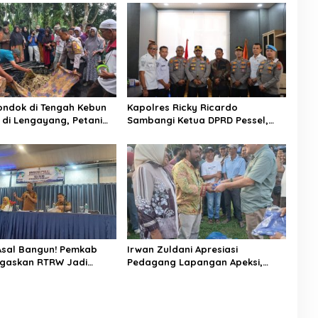
Pondok di Tengah Kebun
Kapolres Ricky Ricardo
 di Lengayang, Petani
Sambangi Ketua DPRD Pessel,
was, Istri Alami Luka
Narkoba hingga Kenakalan
Remaja Jadi Sorotan
sal Bangun! Pemkab
Irwan Zuldani Apresiasi
egaskan RTRW Jadi
Pedagang Lapangan Apeksi,
 Arah Pembangunan
Festival Seni Budaya Sumbar
2026 Sukses dan Bersih