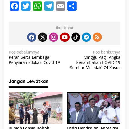
F
T
W
T
E
S
e
n
ac
w
h
el
m
h
S
i
e
itt
at
e
ai
ar
a
Ikuti Kami
k
b
er
s
gr
l
e
o
A
a
o
p
m
N
Pos sebelumnya
Pos berikutnya
Peran Serta Lembaga
Minggu Pagi, Angka
k
p
a
Penyiaran Edukasi Covid-19
Penambahan COVID-19
v
Sumbar Meledak! 74 Kasus
i
Jangan Lewatkan
g
a
s
i
p
o
Rumah Lansia Roboh
Lisda Hendrajoni Apresiasi