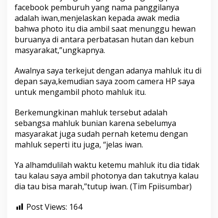
e
facebook pemburuh yang nama panggilanya
h
adalah iwan,menjelaskan kepada awak media
d
bahwa photo itu dia ambil saat menunggu hewan
i
buruanya di antara perbatasan hutan dan kebun
D
e
masyarakat,”ungkapnya.
s
a
Awalnya saya terkejut dengan adanya mahluk itu di
M
depan saya,kemudian saya zoom camera HP saya
a
untuk mengambil photo mahluk itu.
n
d
i
Berkemungkinan mahluk tersebut adalah
a
sebangsa mahluk bunian karena sebelumya
n
masyarakat juga sudah pernah ketemu dengan
g
mahluk seperti itu juga, “jelas iwan.
i
n
K
Ya alhamdulilah waktu ketemu mahluk itu dia tidak
a
tau kalau saya ambil photonya dan takutnya kalau
b
dia tau bisa marah,”tutup iwan. (Tim Fpiisumbar)
u
p
a
Post Views:
164
t