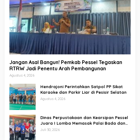
Jangan Asal Bangun! Pemkab Pessel Tegaskan
RTRW Jadi Penentu Arah Pembangunan
Agustus 4, 2026
Hendrajoni Perintahkan Satpol PP Sikat
Karaoke dan Parkir Liar di Pesisir Selatan
Agustus 4, 2026
Dinas Perpustakaan dan Kearsipan Pessel
Juara I Lomba Memasak Palai Bada dan
Lamang Golek
Juli 30, 2026