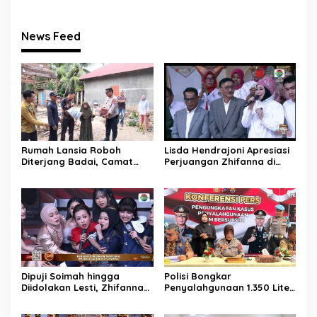
News Feed
Rumah Lansia Roboh
Lisda Hendrajoni Apresiasi
Diterjang Badai, Camat
Perjuangan Zhifanna di
Sutera dan Kapolsek Turun
D’Academy 8, Soimah:
Tangan
Tolong Dikawal Anak Ini
Dipuji Soimah hingga
Polisi Bongkar
Diidolakan Lesti, Zhifanna
Penyalahgunaan 1.350 Liter
Pessel Lolos D’Academy 8
Bio Solar Bersubsidi di
Padang, Seorang Pria