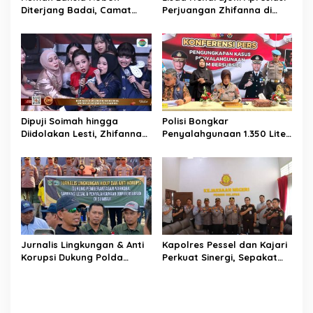
s
Diterjang Badai, Camat
Perjuangan Zhifanna di
Sutera dan Kapolsek Turun
D’Academy 8, Soimah:
Tangan
Tolong Dikawal Anak Ini
Dipuji Soimah hingga
Polisi Bongkar
Diidolakan Lesti, Zhifanna
Penyalahgunaan 1.350 Liter
Pessel Lolos D’Academy 8
Bio Solar Bersubsidi di
Padang, Seorang Pria
Diamankan
Jurnalis Lingkungan & Anti
Kapolres Pessel dan Kajari
Korupsi Dukung Polda
Perkuat Sinergi, Sepakat
Sumbar Sikat Tambang
Kawal Penegakan Hukum
Ilegal dan Mafia BBM
yang Profesional