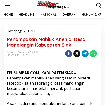
L
e
w
a
HOME
HEADLINE
NASIONAL
DAERAH
HUKUM & KRIM
t
i
k
Homepage
/
HEADLINE
P
e
e
k
Penampakan Mahluk Aneh di Desa
n
o
a
n
Mandiangin Kabupaten Siak
m
t
p
e
Admin
Agustus 22, 2020
HEADLINE
164 Dilihat
a
n
k
a
n
FPIISUMBAR.COM, KABUPATEN SIAK –
M
a
Penampakan mahluk aneh yang saat ini viral di
h
facebook salah seorang di desa mandiangin
l
kecamatan minas telah menarik perhatian
u
masyarakat di dunia maya.
k
A
n
Awak media yang mengubungi langsung pemilik