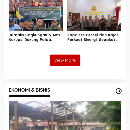
Diamankan
Jurnalis Lingkungan & Anti
Kapolres Pessel dan Kajari
Korupsi Dukung Polda
Perkuat Sinergi, Sepakat
Sumbar Sikat Tambang
Kawal Penegakan Hukum
Ilegal dan Mafia BBM
yang Profesional
View More
EKONOMI & BISNIS