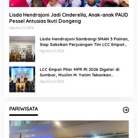
Lisda Hendrajoni Jadi Cinderella, Anak-anak PAUD
Pessel Antusias Ikuti Dongeng
Agustus 3, 2026
Lisda Hendrajoni Sambangi SMAN 3 Painan,
Siap Saksikan Perjuangan Tim LCC Empat
Pilar di Jakarta
Agustus 3, 2026
LCC Empat Pilar MPR RI 2026 Digelar di
Sumbar, Muslim M. Yatim Tekankan
Pentingnya Karakter Generasi Muda
Agustus 3, 2026
PARIWISATA