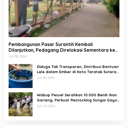
Pembangunan Pasar Surantih Kembali
Dilanjutkan, Pedagang Direlokasi Sementara ke
Lapangan Gadih Basanai
Juli 30, 2026
Diduga Tak Transparan, Distribusi Bantuan
Lele dalam Ember di Koto Taratak Sutera
Tuai Sorotan Warga
Juli 30, 2026
Wabup Pessel Serahkan 10.000 Benih Ikan
Gariang, Perkuat Restocking Sungai Gayo
demi Kelestarian Perairan
Juli 29, 2026