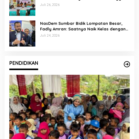
Kurikulum Merdeka
Juli 26, 2026
NasDem Sumbar Bidik Lompatan Besar,
Fadly Amran: Saatnya Naik Kelas dengan
Kader Berkualitas
Juli 24, 2026
PENDIDIKAN