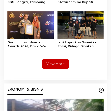
BBM Langka, Tambang
Silaturahmi ke Bupati
Ilegal dan Narkoba:
Hendrajoni, Tegaskan
“Jangan Beri Ruang Pelaku
Pemkab Pessel Siap
Kejahatan”
Bersinergi
Gagal Juara Hoegeng
Istri Laporkan Suami ke
Awards 2026, David WW
Polisi, Diduga Dipaksa
Tegaskan Dedikasinya Tak
Berhubungan Seksual
Akan Berhenti
dengan Pria Tak Dikenal
View More
EKONOMI & BISNIS