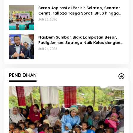
Serap Aspirasi di Pesisir Selatan, Senator
Cerint Iralloza Tasya Soroti BPJS hingga
Kurikulum Merdeka
Juli 26, 2026
NasDem Sumbar Bidik Lompatan Besar,
Fadly Amran: Saatnya Naik Kelas dengan
Kader Berkualitas
Juli 24, 2026
PENDIDIKAN