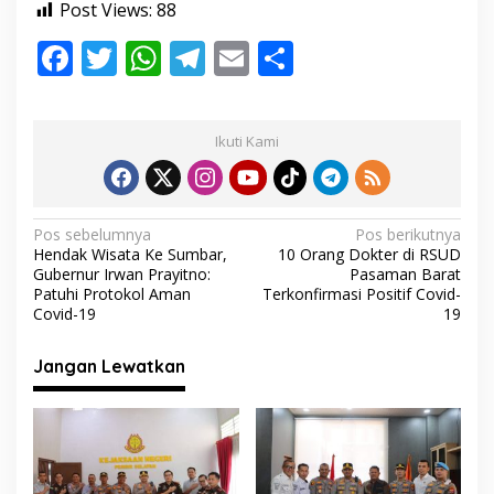
Post Views:
88
F
T
W
T
E
S
ac
w
h
el
m
h
e
itt
at
e
ai
ar
Ikuti Kami
b
er
s
gr
l
e
o
A
a
o
p
m
N
Pos sebelumnya
Pos berikutnya
Hendak Wisata Ke Sumbar,
10 Orang Dokter di RSUD
k
p
a
Gubernur Irwan Prayitno:
Pasaman Barat
v
Patuhi Protokol Aman
Terkonfirmasi Positif Covid-
Covid-19
19
i
g
Jangan Lewatkan
a
s
i
p