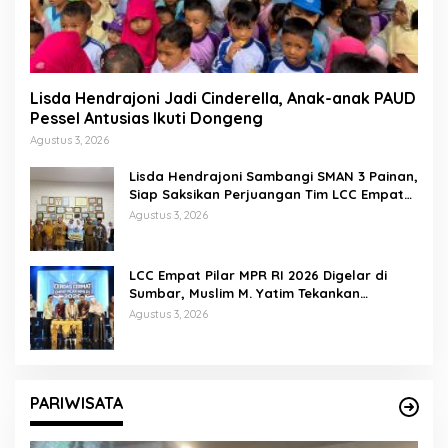
Lisda Hendrajoni Jadi Cinderella, Anak-anak PAUD
Pessel Antusias Ikuti Dongeng
Agustus 3, 2026
Lisda Hendrajoni Sambangi SMAN 3 Painan,
Siap Saksikan Perjuangan Tim LCC Empat
Pilar di Jakarta
Agustus 3, 2026
LCC Empat Pilar MPR RI 2026 Digelar di
Sumbar, Muslim M. Yatim Tekankan
Pentingnya Karakter Generasi Muda
Agustus 3, 2026
PARIWISATA