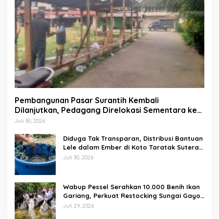
Pembangunan Pasar Surantih Kembali
Dilanjutkan, Pedagang Direlokasi Sementara ke
Lapangan Gadih Basanai
Juli 30, 2026
Diduga Tak Transparan, Distribusi Bantuan
Lele dalam Ember di Koto Taratak Sutera
Tuai Sorotan Warga
Juli 30, 2026
Wabup Pessel Serahkan 10.000 Benih Ikan
Gariang, Perkuat Restocking Sungai Gayo
demi Kelestarian Perairan
Juli 29, 2026