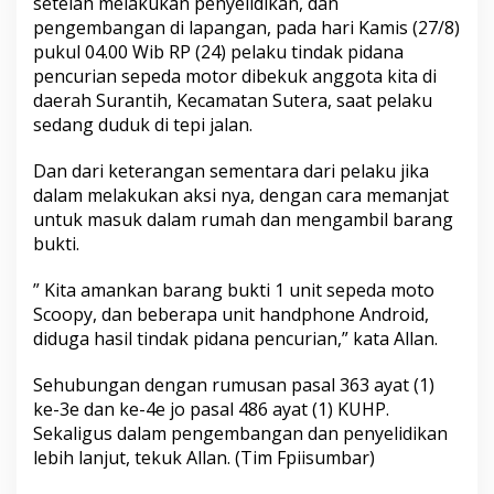
setelah melakukan penyelidikan, dan
u
pengembangan di lapangan, pada hari Kamis (27/8)
m
pukul 04.00 Wib RP (24) pelaku tindak pidana
b
a
pencurian sepeda motor dibekuk anggota kita di
n
daerah Surantih, Kecamatan Sutera, saat pelaku
g
sedang duduk di tepi jalan.
,
P
Dan dari keterangan sementara dari pelaku jika
o
l
dalam melakukan aksi nya, dengan cara memanjat
r
untuk masuk dalam rumah dan mengambil barang
e
bukti.
s
P
” Kita amankan barang bukti 1 unit sepeda moto
e
s
Scoopy, dan beberapa unit handphone Android,
s
diduga hasil tindak pidana pencurian,” kata Allan.
e
l
Sehubungan dengan rumusan pasal 363 ayat (1)
ke-3e dan ke-4e jo pasal 486 ayat (1) KUHP.
Sekaligus dalam pengembangan dan penyelidikan
lebih lanjut, tekuk Allan. (Tim Fpiisumbar)