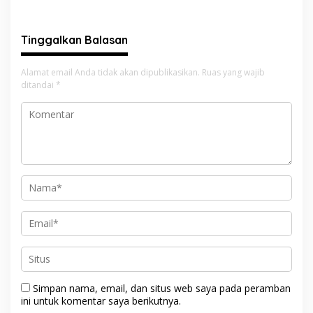
Akan Berhenti
dengan Pria Tak Dikenal
Tinggalkan Balasan
Alamat email Anda tidak akan dipublikasikan.
Ruas yang wajib
ditandai
*
Simpan nama, email, dan situs web saya pada peramban
ini untuk komentar saya berikutnya.