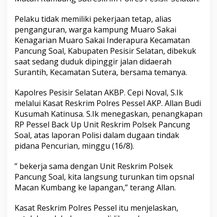
4
)
Pelaku tidak memiliki pekerjaan tetap, alias
K
penganguran, warga kampung Muaro Sakai
e
m
Kenagarian Muaro Sakai Inderapura Kecamatan
b
Pancung Soal, Kabupaten Pesisir Selatan, dibekuk
a
saat sedang duduk dipinggir jalan didaerah
l
Surantih, Kecamatan Sutera, bersama temanya.
i
d
i
Kapolres Pesisir Selatan AKBP. Cepi Noval, S.Ik
B
melalui Kasat Reskrim Polres Pessel AKP. Allan Budi
e
Kusumah Katinusa. S.Ik menegaskan, penangkapan
k
RP Pessel Back Up Unit Reskrim Polsek Pancung
u
Soal, atas laporan Polisi dalam dugaan tindak
k
T
pidana Pencurian, minggu (16/8).
i
m
” bekerja sama dengan Unit Reskrim Polsek
M
Pancung Soal, kita langsung turunkan tim opsnal
a
Macan Kumbang ke lapangan,” terang Allan.
c
a
n
Kasat Reskrim Polres Pessel itu menjelaskan,
K