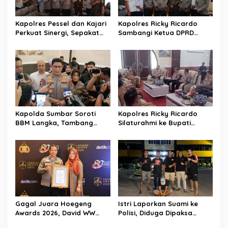
o
s
Kapolres Pessel dan Kajari
Kapolres Ricky Ricardo
Perkuat Sinergi, Sepakat
Sambangi Ketua DPRD
Kawal Penegakan Hukum
Pessel, Narkoba hingga
yang Profesional
Kenakalan Remaja Jadi
Sorotan
Kapolda Sumbar Soroti
Kapolres Ricky Ricardo
BBM Langka, Tambang
Silaturahmi ke Bupati
Ilegal dan Narkoba:
Hendrajoni, Tegaskan
“Jangan Beri Ruang Pelaku
Pemkab Pessel Siap
Kejahatan”
Bersinergi
Gagal Juara Hoegeng
Istri Laporkan Suami ke
Awards 2026, David WW
Polisi, Diduga Dipaksa
Tegaskan Dedikasinya Tak
Berhubungan Seksual