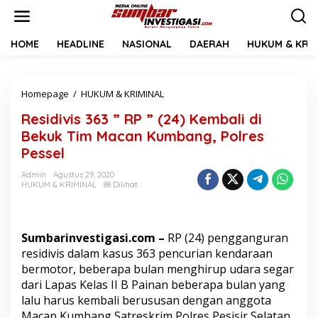
L
e
w
a
HOME
HEADLINE
NASIONAL
DAERAH
HUKUM & KRIM
t
i
k
Homepage
/
HUKUM & KRIMINAL
R
e
e
k
Residivis 363 ” RP ” (24) Kembali di
s
o
i
n
Bekuk Tim Macan Kumbang, Polres
d
t
Pessel
i
e
v
n
Admin
Agustus 29, 2020
i
HUKUM & KRIMINAL
88 Dilihat
s
3
6
3
Sumbarinvestigasi.com –
RP (24) pengganguran
”
residivis dalam kasus 363 pencurian kendaraan
R
bermotor, beberapa bulan menghirup udara segar
P
dari Lapas Kelas II B Painan beberapa bulan yang
”
(
lalu harus kembali berususan dengan anggota
2
Macan Kumbang Satreskrim Polres Pesisir Selatan.