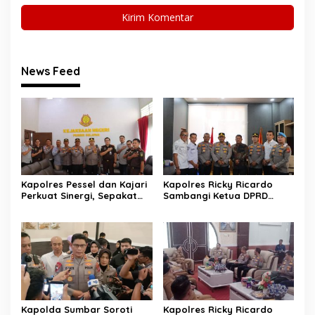
News Feed
Kapolres Pessel dan Kajari
Kapolres Ricky Ricardo
Perkuat Sinergi, Sepakat
Sambangi Ketua DPRD
Kawal Penegakan Hukum
Pessel, Narkoba hingga
yang Profesional
Kenakalan Remaja Jadi
Sorotan
Kapolda Sumbar Soroti
Kapolres Ricky Ricardo