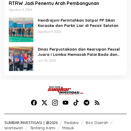
RTRW Jadi Penentu Arah Pembangunan
Agustus 4, 2026
Hendrajoni Perintahkan Satpol PP Sikat
Karaoke dan Parkir Liar di Pesisir Selatan
Agustus 4, 2026
Dinas Perpustakaan dan Kearsipan Pessel
Juara I Lomba Memasak Palai Bada dan
Lamang Golek
Juli 30, 2026
SUMBAR INVESTIGASI | @2026
Redaksi
Biro Daerah
Wartawan
Tentang Kami
Masuk