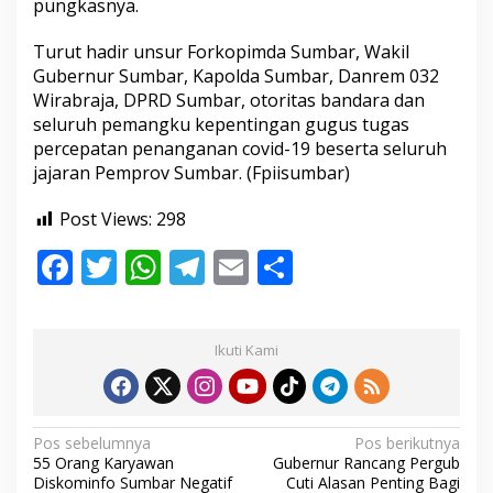
pungkasnya.
Turut hadir unsur Forkopimda Sumbar, Wakil
Gubernur Sumbar, Kapolda Sumbar, Danrem 032
Wirabraja, DPRD Sumbar, otoritas bandara dan
seluruh pemangku kepentingan gugus tugas
percepatan penanganan covid-19 beserta seluruh
jajaran Pemprov Sumbar. (Fpiisumbar)
Post Views:
298
F
T
W
T
E
S
ac
w
h
el
m
h
e
itt
at
e
ai
ar
Ikuti Kami
b
er
s
gr
l
e
o
A
a
o
p
m
N
Pos sebelumnya
Pos berikutnya
55 Orang Karyawan
Gubernur Rancang Pergub
k
p
a
Diskominfo Sumbar Negatif
Cuti Alasan Penting Bagi