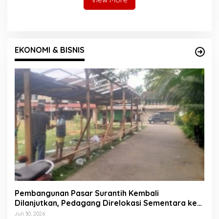
EKONOMI & BISNIS
Pembangunan Pasar Surantih Kembali
Dilanjutkan, Pedagang Direlokasi Sementara ke
Lapangan Gadih Basanai
Juli 30, 2026