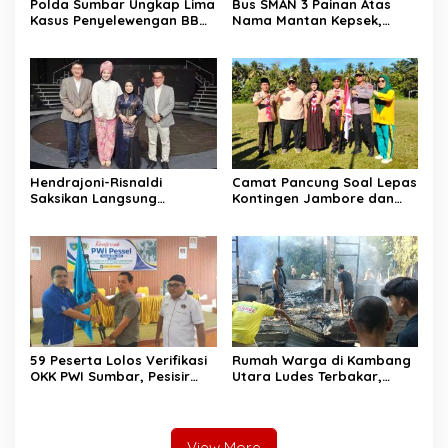
Polda Sumbar Ungkap Lima
Bus SMAN 3 Painan Atas
Kasus Penyelewengan BBM
Nama Mantan Kepsek,
Subsidi, 13.298 Liter
Muslim Arif: Hanya Syarat
Biosolar Disita
Kredit
Hendrajoni-Risnaldi
Camat Pancung Soal Lepas
Saksikan Langsung
Kontingen Jambore dan
Perjuangan Zhifanna di
Pesta Siaga, Ini Pesannya
Jakarta, Panggung
kepada Peserta
D’Academy 8 Menggelegar!
59 Peserta Lolos Verifikasi
Rumah Warga di Kambang
OKK PWI Sumbar, Pesisir
Utara Ludes Terbakar,
Selatan Terbanyak dengan
Mobil Damkar Terkendala
11 Peserta
Jembatan Gantung
View More