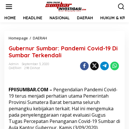
L
e
w
a
HOME
HEADLINE
NASIONAL
DAERAH
HUKUM & KRIM
t
i
k
Homepage
/
DAERAH
G
e
u
k
Gubernur Sumbar: Pandemi Covid-19 Di
b
o
e
n
Sumbar Terkendali
r
t
n
e
Admin
September 3, 2020
DAERAH
298 Dilihat
u
n
r
S
u
FPIISUMBAR.COM –
Pengendalian Pandemi Covid-
m
b
19 terus menjadi perhatian utama Pemerintah
a
Provinsi Sumatera Barat bersama seluruh
r
pemangku kebijakan terkait. Hal ini mengemuka
:
pada penyelenggaraan rapat evaluasi Gugus
P
Tugas Percepatan Penanganan Covid-19 Sumbar di
a
n
Aula Kantor Gubernur, Kamis (3/09/2020).