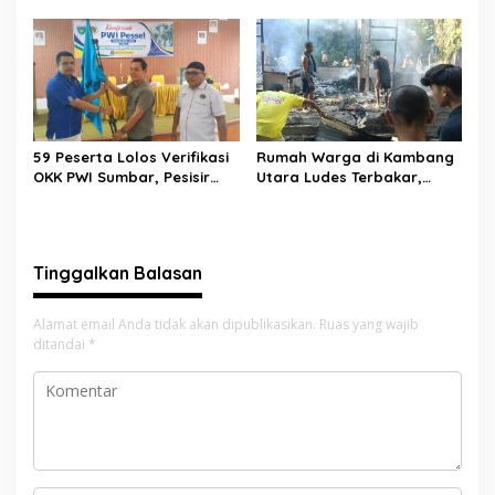
Perjuangan Zhifanna di
Pesta Siaga, Ini Pesannya
Jakarta, Panggung
kepada Peserta
D’Academy 8 Menggelegar!
59 Peserta Lolos Verifikasi
Rumah Warga di Kambang
OKK PWI Sumbar, Pesisir
Utara Ludes Terbakar,
Selatan Terbanyak dengan
Mobil Damkar Terkendala
11 Peserta
Jembatan Gantung
Tinggalkan Balasan
Alamat email Anda tidak akan dipublikasikan.
Ruas yang wajib
ditandai
*