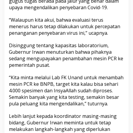
gugus tugas berada pada jalur yang benar dalam
n
upaya mengendalikan penyebaran Covid-19.
d
a
l
“Walaupun kita akui, bahwa evaluasi terus
i
menerus harus tetap dilakukan untuk percepatan
penanganan penyebaran virus ini,” ucapnya.
Disinggung tentang kapasitas laboratorium,
Gubernur Irwan menuturkan bahwa pihaknya
sedang mengupayakan penambahan mesin PCR ke
pemerintah pusat.
“Kita minta melalui Lab FK Unand untuk menambah
mesin PCR ke BNPB, target kita kalau bisa sehari
4.000 spesimen dan InsyaAllah sudah diproses.
Semakin banyak yang kita testing, semakin besar
pula peluang kita mengendalikan,” tuturnya.
Lebih lanjut kepada koordinator masing-masing
bidang, Gubernur Irwan meminta untuk tetap
melakukan langkah-langkah yang diperlukan