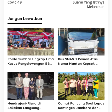
v
Covid-19
Suami Yang Istrinya
Melahirkan
i
g
Jangan Lewatkan
a
s
i
p
o
s
Polda Sumbar Ungkap Lima
Bus SMAN 3 Painan Atas
Kasus Penyelewengan BBM
Nama Mantan Kepsek,
Subsidi, 13.298 Liter
Muslim Arif: Hanya Syarat
Biosolar Disita
Kredit
Hendrajoni-Risnaldi
Camat Pancung Soal Lepas
Saksikan Langsung
Kontingen Jambore dan