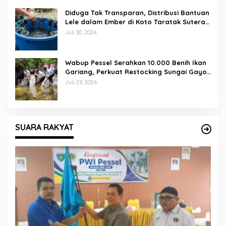
Diduga Tak Transparan, Distribusi Bantuan
Lele dalam Ember di Koto Taratak Sutera
Tuai Sorotan Warga
Juli 30, 2026
Wabup Pessel Serahkan 10.000 Benih Ikan
Gariang, Perkuat Restocking Sungai Gayo
demi Kelestarian Perairan
Juli 29, 2026
SUARA RAKYAT