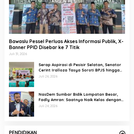
Bawaslu Pessel Perluas Akses Informasi Publik, X-
Banner PPID Disebar ke 7 Titik
Juli 31, 2026
Serap Aspirasi di Pesisir Selatan, Senator
Cerint Iralloza Tasya Soroti BPJS hingga
Kurikulum Merdeka
Juli 26, 2026
NasDem Sumbar Bidik Lompatan Besar,
Fadly Amran: Saatnya Naik Kelas dengan
Kader Berkualitas
Juli 24, 2026
PENDIDIKAN