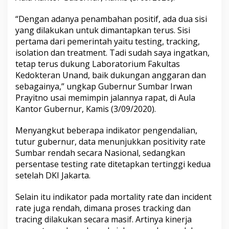
d
e
“Dengan adanya penambahan positif, ada dua sisi
m
yang dilakukan untuk dimantapkan terus. Sisi
i
pertama dari pemerintah yaitu testing, tracking,
C
o
isolation dan treatment. Tadi sudah saya ingatkan,
v
tetap terus dukung Laboratorium Fakultas
i
Kedokteran Unand, baik dukungan anggaran dan
d
sebagainya,” ungkap Gubernur Sumbar Irwan
-
1
Prayitno usai memimpin jalannya rapat, di Aula
9
Kantor Gubernur, Kamis (3/09/2020).
D
i
Menyangkut beberapa indikator pengendalian,
S
tutur gubernur, data menunjukkan positivity rate
u
m
Sumbar rendah secara Nasional, sedangkan
b
persentase testing rate ditetapkan tertinggi kedua
a
setelah DKI Jakarta.
r
T
Selain itu indikator pada mortality rate dan incident
e
r
rate juga rendah, dimana proses tracking dan
k
tracing dilakukan secara masif. Artinya kinerja
e