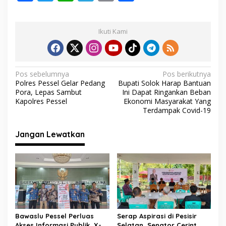
ac
w
h
el
m
h
e
a
e
itt
at
e
ai
ar
P
Ikuti Kami
e
b
er
s
gr
l
e
n
o
A
a
d
a
o
p
m
f
N
Pos sebelumnya
Pos berikutnya
t
Polres Pessel Gelar Pedang
Bupati Solok Harap Bantuan
k
p
a
a
Pora, Lepas Sambut
Ini Dapat Ringankan Beban
r
v
Kapolres Pessel
Ekonomi Masyarakat Yang
a
Terdampak Covid-19
i
n
g
Jangan Lewatkan
a
s
i
p
o
s
Bawaslu Pessel Perluas
Serap Aspirasi di Pesisir
Akses Informasi Publik, X-
Selatan, Senator Cerint