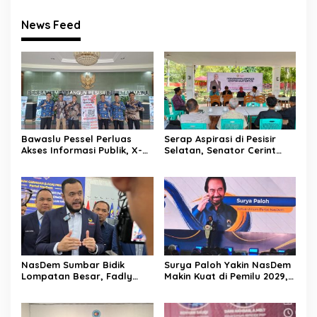
News Feed
Bawaslu Pessel Perluas
Serap Aspirasi di Pesisir
Akses Informasi Publik, X-
Selatan, Senator Cerint
Banner PPID Disebar ke 7
Iralloza Tasya Soroti BPJS
Titik
hingga Kurikulum Merdeka
NasDem Sumbar Bidik
Surya Paloh Yakin NasDem
Lompatan Besar, Fadly
Makin Kuat di Pemilu 2029,
Amran: Saatnya Naik Kelas
Titip Pesan Khusus kepada
dengan Kader Berkualitas
Garda Pemuda