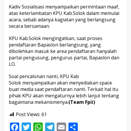
B
Kadiv Sosialisasi menyampaikan permintaan maaf,
a
atas keterlambatan KPU Kab.Solok dalam memulai
p
a
acara, sebab adanya kagiatan yang berlangsung
s
secara bersamaan.
l
o
KPU Kab.Solok mengingatkan, saat proses
n
pendaftaran Bapaslon berlangsung, yang
T
i
dibolehkan masuk ke area pendaftaran hanyalah
d
partai pengusung, pengurus partai, Bapaslon dan
a
LO.
k
B
Soal pencalonan nanti, KPU Kab
o
l
Solok menyampaikan akan menyediakan space
e
buat media saat pendaftaran nanti. Terkait hal itu
h
pihak KPU akan mengaturnya lebih lanjut tentang
M
bagaimana mekanismenya.
(Team Fpii)
a
s
u
Post Views:
61
k
F
T
W
T
E
S
A
r