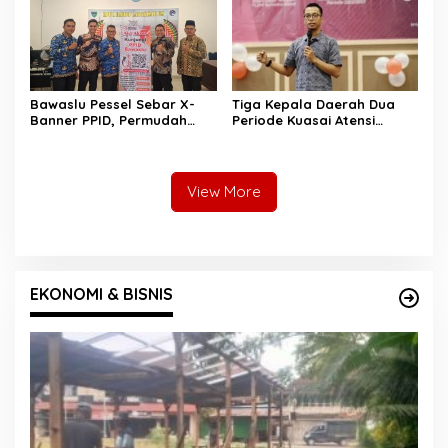
Bawaslu Pessel Sebar X-
Tiga Kepala Daerah Dua
Banner PPID, Permudah
Periode Kuasai Atensi
Masyarakat Akses
Digital di Sumbar,
Informasi Publik
Pengamat: Bisa Jadi
Sedang Menyiapkan Modal
Politik
View More
EKONOMI & BISNIS