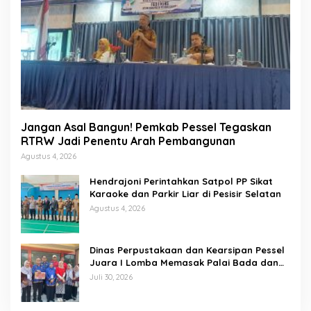
Jangan Asal Bangun! Pemkab Pessel Tegaskan
RTRW Jadi Penentu Arah Pembangunan
Agustus 4, 2026
Hendrajoni Perintahkan Satpol PP Sikat
Karaoke dan Parkir Liar di Pesisir Selatan
Agustus 4, 2026
Dinas Perpustakaan dan Kearsipan Pessel
Juara I Lomba Memasak Palai Bada dan
Lamang Golek
Juli 30, 2026