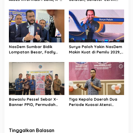
Banner PPID Disebar ke 7
Iralloza Tasya Soroti BPJS
Titik
hingga Kurikulum Merdeka
NasDem Sumbar Bidik
Surya Paloh Yakin NasDem
Lompatan Besar, Fadly
Makin Kuat di Pemilu 2029,
Amran: Saatnya Naik Kelas
Titip Pesan Khusus kepada
dengan Kader Berkualitas
Garda Pemuda
Bawaslu Pessel Sebar X-
Tiga Kepala Daerah Dua
Banner PPID, Permudah
Periode Kuasai Atensi
Masyarakat Akses
Digital di Sumbar,
Informasi Publik
Pengamat: Bisa Jadi
Sedang Menyiapkan Modal
Politik
Tinggalkan Balasan