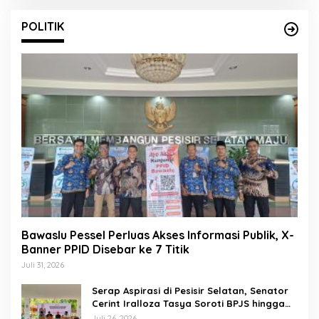
POLITIK
Bawaslu Pessel Perluas Akses Informasi Publik, X-
Banner PPID Disebar ke 7 Titik
Juli 31, 2026
Serap Aspirasi di Pesisir Selatan, Senator
Cerint Iralloza Tasya Soroti BPJS hingga
Kurikulum Merdeka
Juli 26, 2026