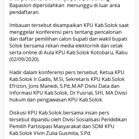
a
Bapaslon dipersilahkan menunggu di luar area
g
pendaftaran.
i
I
Imbauan tersebut disampaikan KPU Kab.Solok saat
r
i
menggelar konferensi pers tentang pencalonan
n
dan daftar pemilihan calon bupati dan wakil bupati
g
Solok bersama rekan media elektornik dan cetak
-
serta online di Aula KPU Kab.Solok Kotobaru, Rabu
i
r
(02/09/2020).
i
n
Hadir dalam konferensi pers tersebut, Ketua KPU
g
Kab.Solok Ir.Gadis, M.Si, Sekretaris KPU Kab.Solok
a
Efrizon, Jons Manedi, S.Pd.,M.AP Divisi Data dan
n
P
Informasi KPU Kab.Solok, Dr.Yusrial, SHI, MA Divisi
e
hukum dan pengawasan KPU Kab.Solok.
n
d
Diskusi KPU Kab.Solok bersama insan pers
u
tersebut dipandu oleh Divisi Sosialisasi Pendidikan
k
u
Pemilih Partisipasi Masyarakat dan SDM KPU
n
Kab.Solok Vivin Zulia Gusmita, S.Pd.
g