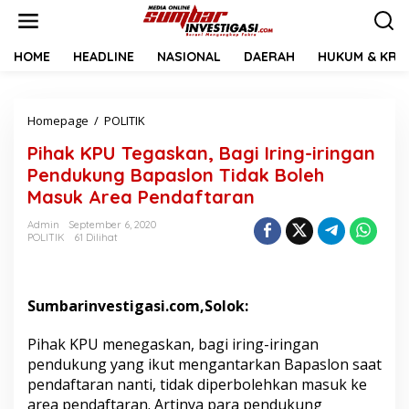
L
e
w
a
HOME
HEADLINE
NASIONAL
DAERAH
HUKUM & KRIM
t
i
k
Homepage
/
POLITIK
P
e
i
k
Pihak KPU Tegaskan, Bagi Iring-iringan
h
o
a
n
Pendukung Bapaslon Tidak Boleh
k
t
Masuk Area Pendaftaran
K
e
P
n
Admin
September 6, 2020
U
POLITIK
61 Dilihat
T
e
g
a
Sumbarinvestigasi.com,Solok:
s
k
Pihak KPU menegaskan, bagi iring-iringan
a
pendukung yang ikut mengantarkan Bapaslon saat
n
pendaftaran nanti, tidak diperbolehkan masuk ke
,
B
area pendaftaran. Artinya para pendukung