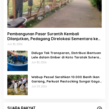
Pembangunan Pasar Surantih Kembali
Dilanjutkan, Pedagang Direlokasi Sementara ke
Lapangan Gadih Basanai
Juli 30, 2026
Diduga Tak Transparan, Distribusi Bantuan
Lele dalam Ember di Koto Taratak Sutera
Tuai Sorotan Warga
Juli 30, 2026
Wabup Pessel Serahkan 10.000 Benih Ikan
Gariang, Perkuat Restocking Sungai Gayo
demi Kelestarian Perairan
Juli 29, 2026
SUARA RAKYAT