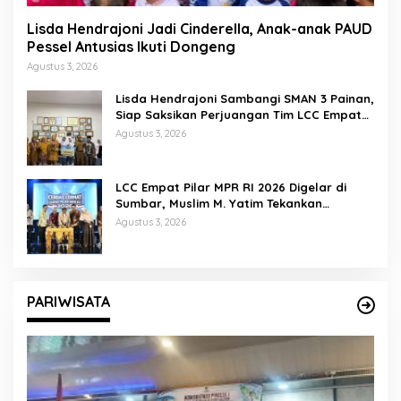
Lisda Hendrajoni Jadi Cinderella, Anak-anak PAUD
Pessel Antusias Ikuti Dongeng
Agustus 3, 2026
Lisda Hendrajoni Sambangi SMAN 3 Painan,
Siap Saksikan Perjuangan Tim LCC Empat
Pilar di Jakarta
Agustus 3, 2026
LCC Empat Pilar MPR RI 2026 Digelar di
Sumbar, Muslim M. Yatim Tekankan
Pentingnya Karakter Generasi Muda
Agustus 3, 2026
PARIWISATA