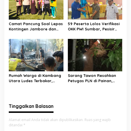
Camat Pancung Soal Lepas
59 Peserta Lolos Verifikasi
Kontingen Jambore dan
OKK PWI Sumbar, Pesisir
Pesta Siaga, Ini Pesannya
Selatan Terbanyak dengan
kepada Peserta
11 Peserta
Rumah Warga di Kambang
Sarang Tawon Resahkan
Utara Ludes Terbakar,
Petugas PLN di Painan,
Mobil Damkar Terkendala
Damkarmat Pessel
Jembatan Gantung
Bergerak
Tinggalkan Balasan
Alamat email Anda tidak akan dipublikasikan.
Ruas yang wajib
ditandai
*