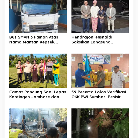
Bus SMAN 3 Painan Atas
Hendrajoni-Risnaldi
Nama Mantan Kepsek,
Saksikan Langsung
Muslim Arif: Hanya Syarat
Perjuangan Zhifanna di
Kredit
Jakarta, Panggung
D’Academy 8 Menggelegar!
Camat Pancung Soal Lepas
59 Peserta Lolos Verifikasi
Kontingen Jambore dan
OKK PWI Sumbar, Pesisir
Pesta Siaga, Ini Pesannya
Selatan Terbanyak dengan
kepada Peserta
11 Peserta