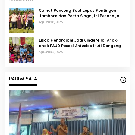
Camat Pancung Soal Lepas Kontingen
Jambore dan Pesta Siaga, Ini Pesannya
kepada Peserta
Agustus 8, 2026
Lisda Hendrajoni Jadi Cinderella, Anak-
anak PAUD Pessel Antusias Ikuti Dongeng
Agustus 3, 2026
PARIWISATA