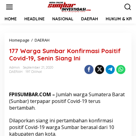
L
e
w
a
HOME
HEADLINE
NASIONAL
DAERAH
HUKUM & KRIM
t
i
k
Homepage
/
DAERAH
1
e
7
k
177 Warga Sumbar Konfirmasi Positif
7
o
W
n
Covid-19, Senin Siang Ini
a
t
r
e
Admin
September 21, 2020
DAERAH
197 Dilihat
g
n
a
S
u
FPIISUMBAR.COM –
Jumlah warga Sumatera Barat
m
b
(Sunbar) terpapar positif Covid-19 terus
a
bertambah.
r
K
Dilaporkan siang ini pertambahan konfirmasi
o
positif Covid-19 warga Sumbar berasal dari 10
n
f
kabupaten dan kota.