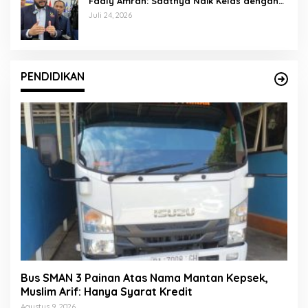
Fadly Amran: Saatnya Naik Kelas dengan
Kader Berkualitas
Juli 24, 2026
PENDIDIKAN
Bus SMAN 3 Painan Atas Nama Mantan Kepsek,
Muslim Arif: Hanya Syarat Kredit
Agustus 9, 2026