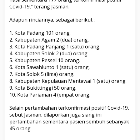
i
Covid-19,” terang Jasman.
n
S
Adapun rinciannya, sebagai berikut :
i
a
n
1. Kota Padang 101 orang.
g
2. Kabupaten Agam 2 (dua) orang.
I
3. Kota Padang Panjang 1 (satu) orang.
n
4. Kabupaten Solok 2 (dua) orang.
i
5. Kabupaten Pessel 10 orang.
6. Kota Sawahlunto 1 (satu) orang.
7. Kota Solok 5 (lima) orang.
8. Kabupaten Kepulauan Mentawai 1 (satu) orang.
9. Kota Bukittinggi 50 orang.
10. Kota Pariaman 4 (empat orang.
Selain pertambahan terkonfirmasi positif Covid-19,
sebut Jasman, dilaporkan juga siang ini
pertambahan sementara pasien sembuh sebanyak
45 orang.