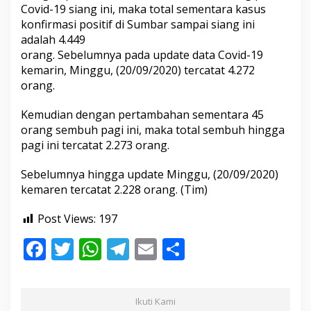
Covid-19 siang ini, maka total sementara kasus
konfirmasi positif di Sumbar sampai siang ini
adalah 4.449
orang. Sebelumnya pada update data Covid-19
kemarin, Minggu, (20/09/2020) tercatat 4.272
orang.
Kemudian dengan pertambahan sementara 45
orang sembuh pagi ini, maka total sembuh hingga
pagi ini tercatat 2.273 orang.
Sebelumnya hingga update Minggu, (20/09/2020)
kemaren tercatat 2.228 orang. (Tim)
Post Views:
197
F
T
W
T
E
S
ac
w
h
el
m
h
e
itt
at
e
ai
ar
Ikuti Kami