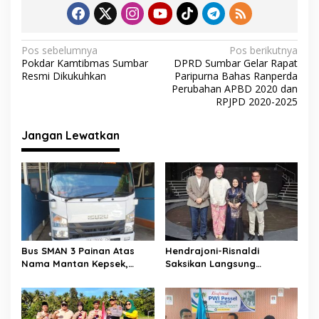
b
er
s
gr
l
e
o
A
a
o
p
m
N
Pos sebelumnya
Pos berikutnya
Pokdar Kamtibmas Sumbar
DPRD Sumbar Gelar Rapat
k
p
a
Resmi Dikukuhkan
Paripurna Bahas Ranperda
v
Perubahan APBD 2020 dan
RPJPD 2020-2025
i
g
Jangan Lewatkan
a
s
i
p
o
s
Bus SMAN 3 Painan Atas
Hendrajoni-Risnaldi
Nama Mantan Kepsek,
Saksikan Langsung
Muslim Arif: Hanya Syarat
Perjuangan Zhifanna di
Kredit
Jakarta, Panggung
D’Academy 8 Menggelegar!