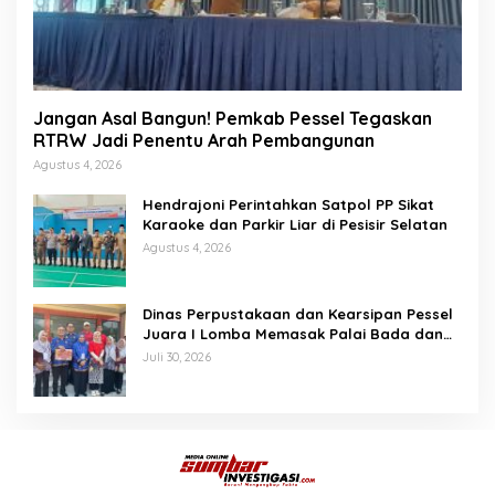
Jangan Asal Bangun! Pemkab Pessel Tegaskan
RTRW Jadi Penentu Arah Pembangunan
Agustus 4, 2026
Hendrajoni Perintahkan Satpol PP Sikat
Karaoke dan Parkir Liar di Pesisir Selatan
Agustus 4, 2026
Dinas Perpustakaan dan Kearsipan Pessel
Juara I Lomba Memasak Palai Bada dan
Lamang Golek
Juli 30, 2026