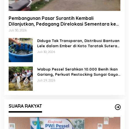
Pembangunan Pasar Surantih Kembali
Dilanjutkan, Pedagang Direlokasi Sementara ke
Lapangan Gadih Basanai
Juli 30, 2026
Diduga Tak Transparan, Distribusi Bantuan
Lele dalam Ember di Koto Taratak Sutera
Tuai Sorotan Warga
Juli 30, 2026
Wabup Pessel Serahkan 10.000 Benih Ikan
Gariang, Perkuat Restocking Sungai Gayo
demi Kelestarian Perairan
Juli 29, 2026
SUARA RAKYAT