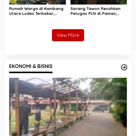
Rumah Warga di Kambang
Sarang Tawon Resahkan
Utara Ludes Terbakar,
Petugas PLN di Painan,
Mobil Damkar Terkendala
Damkarmat Pessel
Jembatan Gantung
Bergerak
View More
EKONOMI & BISNIS