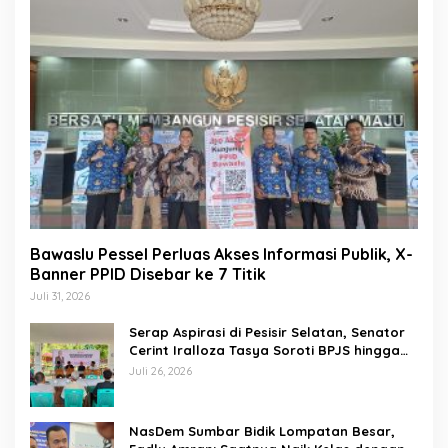
Bawaslu Pessel Perluas Akses Informasi Publik, X-
Banner PPID Disebar ke 7 Titik
Juli 31, 2026
Serap Aspirasi di Pesisir Selatan, Senator
Cerint Iralloza Tasya Soroti BPJS hingga
Kurikulum Merdeka
Juli 26, 2026
NasDem Sumbar Bidik Lompatan Besar,