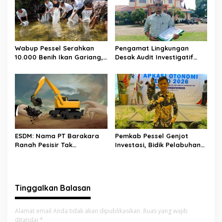
Wabup Pessel Serahkan
Pengamat Lingkungan
10.000 Benih Ikan Gariang,
Desak Audit Investigatif
Perkuat Restocking Sungai
Tambang Batu Bara di
Gayo demi Kelestarian
Pessel, Soroti Legalitas Izin
Perairan
hingga Stockpile
ESDM: Nama PT Barakara
Pemkab Pessel Genjot
Ranah Pesisir Tak
Investasi, Bidik Pelabuhan
Tercantum di Portal
Panasahan Jadi Simpul
Minerba
Logistik Regional
Tinggalkan Balasan
Alamat email Anda tidak akan dipublikasikan.
Ruas yang wajib
ditandai
*