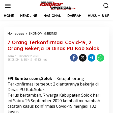
L
e
w
a
HOME
HEADLINE
NASIONAL
DAERAH
HUKUM & KRIM
t
i
k
Homepage
/
EKONOMI & BISNIS
7
e
O
k
7 Orang Terkonfirmasi Covid-19, 2
r
o
a
n
Orang Bekerja Di Dinas PU Kab.Solok
n
t
g
e
Admin
Oktober 2, 2020
EKONOMI & BISNIS
67 Dilihat
T
n
e
r
k
FPIISumbar.com,Solok
– Ketujuh orang
o
n
Terkonfirmasi tersebut 2 diantaranya bekerja di
f
Dinas PU Kab.Solok.
i
Terus bertambah, 7 warga Kabupaten Solok hari
r
ini Sabtu 26 September 2020 kembali menambah
m
catatan kasus konfirmasi Covid-19 menjadi 132
a
s
kasus.