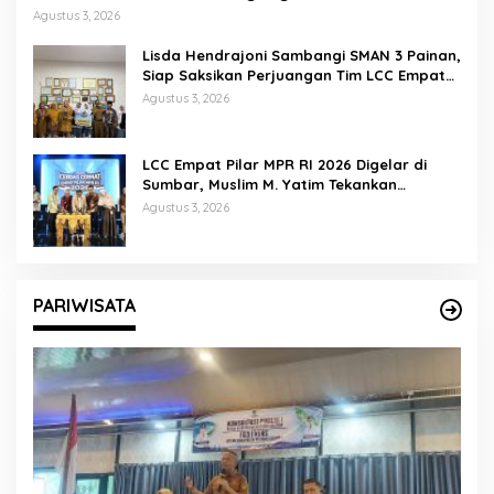
Agustus 3, 2026
Lisda Hendrajoni Sambangi SMAN 3 Painan,
Siap Saksikan Perjuangan Tim LCC Empat
Pilar di Jakarta
Agustus 3, 2026
LCC Empat Pilar MPR RI 2026 Digelar di
Sumbar, Muslim M. Yatim Tekankan
Pentingnya Karakter Generasi Muda
Agustus 3, 2026
PARIWISATA