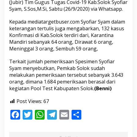
(Jubir) Tim Gugus Tugas Covid-19 Kab.Solok Syofiar
Syam, S.Sos,M.Si, Sabtu (26/9/2020) via Whatsapp.
Kepada mediatargetbuser.com Syofiar Syam dalam
keterangan tertulis juga mengabarkan, 132 kasus
Konfirmasi di Kab.Solok terdiri dari, Karantina
Mandiri sebanyak 64 orang, Dirawat 6 orang,
Meninggal 3 orang, Sembuh 59 orang,
Terkait jumlah pemeriksaan Spesimen Syofiar
Syam menyebutkan, Pemkab Solok sudah
melakukan pemeriksaan tersebut sebanyak 3.643
orang, dimana 1.684 pemeriksaan berasal dari
kegiatan Pool Test Kabupaten Solok.
(Benni)
Post Views:
67
F
T
W
T
E
S
ac
w
h
el
m
h
e
itt
at
e
ai
ar