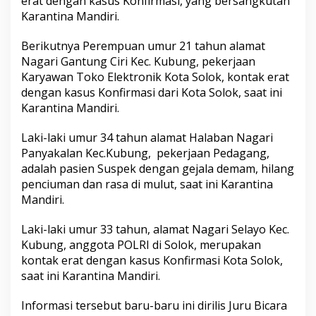
erat dengan kasus Konfirmasi, yang bersangkutan
D
Karantina Mandiri.
i
n
Berikutnya Perempuan umur 21 tahun alamat
a
s
Nagari Gantung Ciri Kec. Kubung, pekerjaan
P
Karyawan Toko Elektronik Kota Solok, kontak erat
U
dengan kasus Konfirmasi dari Kota Solok, saat ini
K
Karantina Mandiri.
a
b
.
Laki-laki umur 34 tahun alamat Halaban Nagari
S
Panyakalan Kec.Kubung, pekerjaan Pedagang,
o
adalah pasien Suspek dengan gejala demam, hilang
l
penciuman dan rasa di mulut, saat ini Karantina
o
k
Mandiri.
Laki-laki umur 33 tahun, alamat Nagari Selayo Kec.
Kubung, anggota POLRI di Solok, merupakan
kontak erat dengan kasus Konfirmasi Kota Solok,
saat ini Karantina Mandiri.
Informasi tersebut baru-baru ini dirilis Juru Bicara