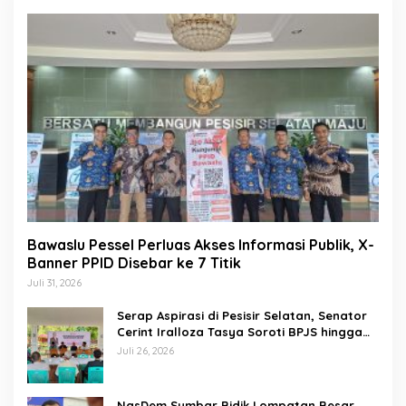
Bawaslu Pessel Perluas Akses Informasi Publik, X-
Banner PPID Disebar ke 7 Titik
Juli 31, 2026
Serap Aspirasi di Pesisir Selatan, Senator
Cerint Iralloza Tasya Soroti BPJS hingga
Kurikulum Merdeka
Juli 26, 2026
NasDem Sumbar Bidik Lompatan Besar,