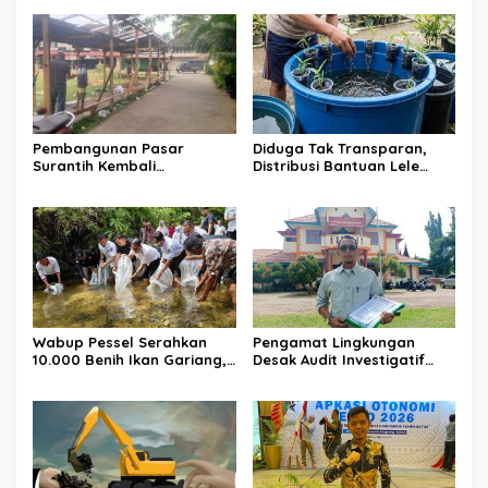
Pembangunan Pasar
Diduga Tak Transparan,
Surantih Kembali
Distribusi Bantuan Lele
Dilanjutkan, Pedagang
dalam Ember di Koto
Direlokasi Sementara ke
Taratak Sutera Tuai
Lapangan Gadih Basanai
Sorotan Warga
Wabup Pessel Serahkan
Pengamat Lingkungan
10.000 Benih Ikan Gariang,
Desak Audit Investigatif
Perkuat Restocking Sungai
Tambang Batu Bara di
Gayo demi Kelestarian
Pessel, Soroti Legalitas Izin
Perairan
hingga Stockpile