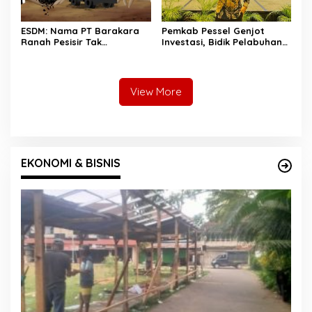
ESDM: Nama PT Barakara
Pemkab Pessel Genjot
Ranah Pesisir Tak
Investasi, Bidik Pelabuhan
Tercantum di Portal
Panasahan Jadi Simpul
Minerba
Logistik Regional
View More
EKONOMI & BISNIS