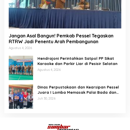
Jangan Asal Bangun! Pemkab Pessel Tegaskan
RTRW Jadi Penentu Arah Pembangunan
Agustus 4, 2026
Hendrajoni Perintahkan Satpol PP Sikat
Karaoke dan Parkir Liar di Pesisir Selatan
Agustus 4, 2026
Dinas Perpustakaan dan Kearsipan Pessel
Juara I Lomba Memasak Palai Bada dan
Lamang Golek
Juli 30, 2026