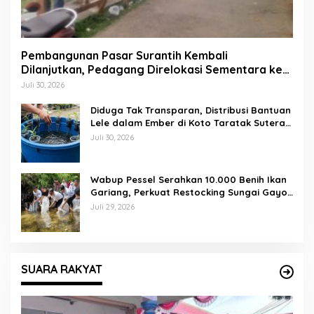
Pembangunan Pasar Surantih Kembali
Dilanjutkan, Pedagang Direlokasi Sementara ke
Lapangan Gadih Basanai
Juli 30, 2026
Diduga Tak Transparan, Distribusi Bantuan
Lele dalam Ember di Koto Taratak Sutera
Tuai Sorotan Warga
Juli 30, 2026
Wabup Pessel Serahkan 10.000 Benih Ikan
Gariang, Perkuat Restocking Sungai Gayo
demi Kelestarian Perairan
Juli 29, 2026
SUARA RAKYAT