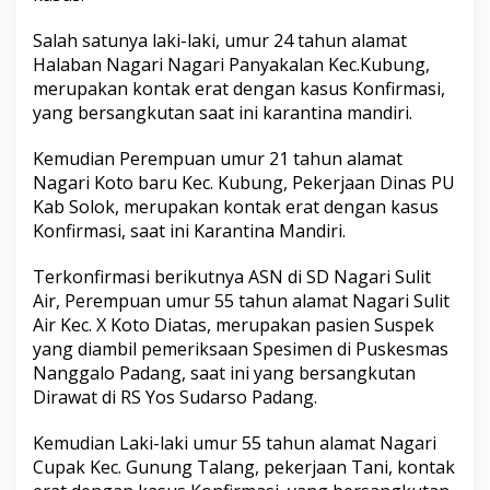
i
C
Salah satunya laki-laki, umur 24 tahun alamat
o
Halaban Nagari Nagari Panyakalan Kec.Kubung,
v
merupakan kontak erat dengan kasus Konfirmasi,
i
d
yang bersangkutan saat ini karantina mandiri.
-
1
Kemudian Perempuan umur 21 tahun alamat
9
Nagari Koto baru Kec. Kubung, Pekerjaan Dinas PU
,
Kab Solok, merupakan kontak erat dengan kasus
2
O
Konfirmasi, saat ini Karantina Mandiri.
r
a
Terkonfirmasi berikutnya ASN di SD Nagari Sulit
n
Air, Perempuan umur 55 tahun alamat Nagari Sulit
g
Air Kec. X Koto Diatas, merupakan pasien Suspek
B
e
yang diambil pemeriksaan Spesimen di Puskesmas
k
Nanggalo Padang, saat ini yang bersangkutan
e
Dirawat di RS Yos Sudarso Padang.
r
j
Kemudian Laki-laki umur 55 tahun alamat Nagari
a
D
Cupak Kec. Gunung Talang, pekerjaan Tani, kontak
i