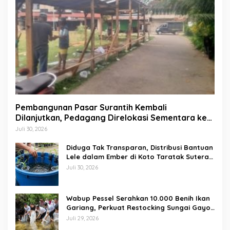
Pembangunan Pasar Surantih Kembali
Dilanjutkan, Pedagang Direlokasi Sementara ke
Lapangan Gadih Basanai
Juli 30, 2026
Diduga Tak Transparan, Distribusi Bantuan
Lele dalam Ember di Koto Taratak Sutera
Tuai Sorotan Warga
Juli 30, 2026
Wabup Pessel Serahkan 10.000 Benih Ikan
Gariang, Perkuat Restocking Sungai Gayo
demi Kelestarian Perairan
Juli 29, 2026