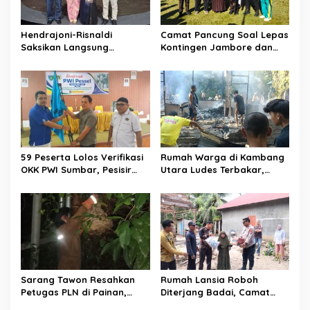
o
s
Hendrajoni-Risnaldi
Camat Pancung Soal Lepas
Saksikan Langsung
Kontingen Jambore dan
Perjuangan Zhifanna di
Pesta Siaga, Ini Pesannya
Jakarta, Panggung
kepada Peserta
D’Academy 8 Menggelegar!
59 Peserta Lolos Verifikasi
Rumah Warga di Kambang
OKK PWI Sumbar, Pesisir
Utara Ludes Terbakar,
Selatan Terbanyak dengan
Mobil Damkar Terkendala
11 Peserta
Jembatan Gantung
Sarang Tawon Resahkan
Rumah Lansia Roboh
Petugas PLN di Painan,
Diterjang Badai, Camat
Damkarmat Pessel
Sutera dan Kapolsek Turun