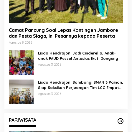
Camat Pancung Soal Lepas Kontingen Jambore
dan Pesta Siaga, Ini Pesannya kepada Peserta
Agustus 8, 2026
Lisda Hendrajoni Jadi Cinderella, Anak-
anak PAUD Pessel Antusias Ikuti Dongeng
Agustus 3, 2026
Lisda Hendrajoni Sambangi SMAN 3 Painan,
Siap Saksikan Perjuangan Tim LCC Empat
Pilar di Jakarta
Agustus 3, 2026
PARIWISATA