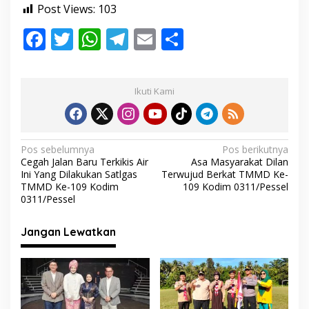
Post Views:
103
F
T
W
T
E
S
ac
w
h
el
m
h
e
itt
at
e
ai
ar
Ikuti Kami
b
er
s
gr
l
e
o
A
a
o
p
m
N
Pos sebelumnya
Pos berikutnya
Cegah Jalan Baru Terkikis Air
Asa Masyarakat Dilan
k
p
a
Ini Yang Dilakukan Satlgas
Terwujud Berkat TMMD Ke-
v
TMMD Ke-109 Kodim
109 Kodim 0311/Pessel
0311/Pessel
i
g
Jangan Lewatkan
a
s
i
p