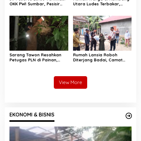
OKK PWI Sumbar, Pesisir
Utara Ludes Terbakar,
Selatan Terbanyak dengan
Mobil Damkar Terkendala
11 Peserta
Jembatan Gantung
Sarang Tawon Resahkan
Rumah Lansia Roboh
Petugas PLN di Painan,
Diterjang Badai, Camat
Damkarmat Pessel
Sutera dan Kapolsek Turun
Bergerak
Tangan
View More
EKONOMI & BISNIS