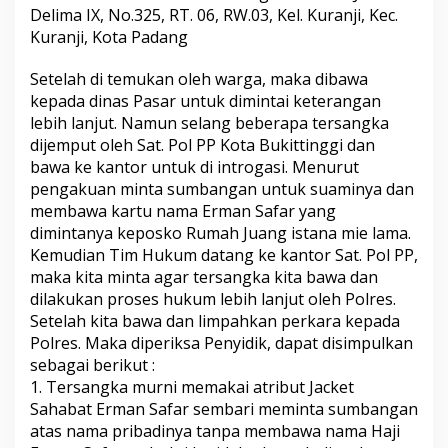
m
Delima IX, No.325, RT. 06, RW.03, Kel. Kuranji, Kec.
b
Kuranji, Kota Padang
a
n
Setelah di temukan oleh warga, maka dibawa
g
a
kepada dinas Pasar untuk dimintai keterangan
n
lebih lanjut. Namun selang beberapa tersangka
P
dijemput oleh Sat. Pol PP Kota Bukittinggi dan
a
bawa ke kantor untuk di introgasi. Menurut
k
pengakuan minta sumbangan untuk suaminya dan
a
i
membawa kartu nama Erman Safar yang
A
dimintanya keposko Rumah Juang istana mie lama.
t
Kemudian Tim Hukum datang ke kantor Sat. Pol PP,
r
maka kita minta agar tersangka kita bawa dan
i
b
dilakukan proses hukum lebih lanjut oleh Polres.
u
Setelah kita bawa dan limpahkan perkara kepada
t
Polres. Maka diperiksa Penyidik, dapat disimpulkan
P
sebagai berikut :
a
1. Tersangka murni memakai atribut Jacket
s
l
Sahabat Erman Safar sembari meminta sumbangan
o
atas nama pribadinya tanpa membawa nama Haji
n