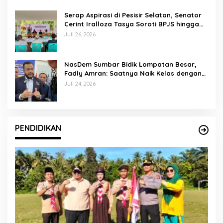
Serap Aspirasi di Pesisir Selatan, Senator
Cerint Iralloza Tasya Soroti BPJS hingga
Kurikulum Merdeka
Juli 26, 2026
NasDem Sumbar Bidik Lompatan Besar,
Fadly Amran: Saatnya Naik Kelas dengan
Kader Berkualitas
Juli 24, 2026
PENDIDIKAN