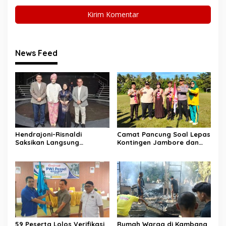
News Feed
Hendrajoni-Risnaldi
Camat Pancung Soal Lepas
Saksikan Langsung
Kontingen Jambore dan
Perjuangan Zhifanna di
Pesta Siaga, Ini Pesannya
Jakarta, Panggung
kepada Peserta
D’Academy 8 Menggelegar!
59 Peserta Lolos Verifikasi
Rumah Warga di Kambang