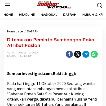
L
e
w
a
HOME
HEADLINE
NASIONAL
DAERAH
HUKUM & KRIM
t
i
k
Homepage
/
DAERAH
D
e
i
k
Ditemukan Peminta Sumbangan Pakai
t
o
e
n
Atribut Paslon
m
t
u
e
Admin
Oktober 12, 2020
DAERAH
103 Dilihat
k
n
a
n
P
Sumbarinvestigasi.com,Bukittinggi:
e
m
i
Pada hari inggu 11 Oktober 2020 Seorang wanita
n
yang meminta sumbangan memakai atribut
t
“Sahabat Erman Safar” di Pasar Aur Kuning
a
ditemukan warga. diketahui bernama Yulisna Yenti
S
u
Umur sekitaran 60 Tahun. Yang beralamat Jl.