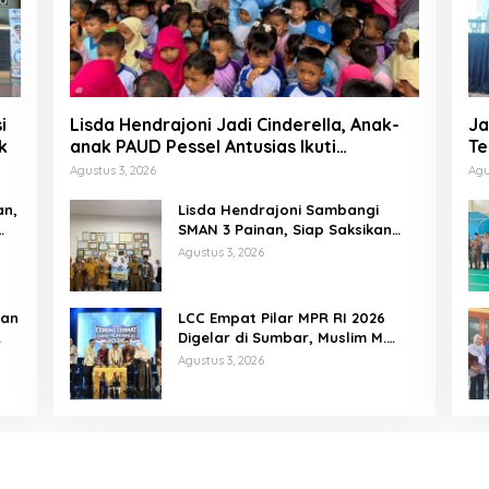
i
Lisda Hendrajoni Jadi Cinderella, Anak-
Ja
k
anak PAUD Pessel Antusias Ikuti
Te
Dongeng
P
Agustus 3, 2026
Agu
an,
Lisda Hendrajoni Sambangi
SMAN 3 Painan, Siap Saksikan
Perjuangan Tim LCC Empat Pilar
Agustus 3, 2026
di Jakarta
tan
LCC Empat Pilar MPR RI 2026
Digelar di Sumbar, Muslim M.
Yatim Tekankan Pentingnya
Agustus 3, 2026
Karakter Generasi Muda