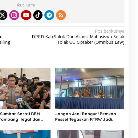
ar
Ikuti Kami
e
Pos berikutnya
m
DPRD Kab.Solok Dan Aliansi Mahasiswa Solok
iling
Tolak UU Ciptaker (Omnibus Law)
Sumbar Soroti BBM
Jangan Asal Bangun! Pemkab
Tambang Ilegal dan
Pessel Tegaskan RTRW Jadi
 “Jangan Beri Ruang
Penentu Arah Pembangunan
ejahatan”