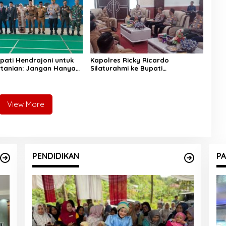
pati Hendrajoni untuk
Kapolres Ricky Ricardo
rtanian: Jangan Hanya
Silaturahmi ke Bupati
aporan, Turun
Hendrajoni, Tegaskan Pemkab
an!
Pessel Siap Bersinergi
View More
PENDIDIKAN
PA