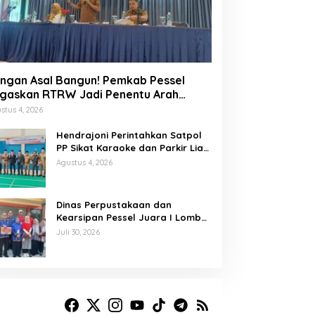
ngan Asal Bangun! Pemkab Pessel
gaskan RTRW Jadi Penentu Arah
embangunan
stus 4, 2026
Hendrajoni Perintahkan Satpol
PP Sikat Karaoke dan Parkir Liar
di Pesisir Selatan
Agustus 4, 2026
Dinas Perpustakaan dan
Kearsipan Pessel Juara I Lomba
Memasak Palai Bada dan
Juli 30, 2026
Lamang Golek