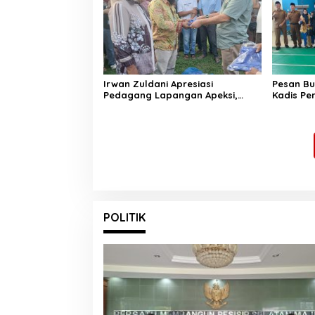
Irwan Zuldani Apresiasi
Pesan Bu
Pedagang Lapangan Apeksi,
Kadis Pe
Festival Seni Budaya Sumbar
Terima L
2026 Sukses dan Bersih
Kelapang
POLITIK