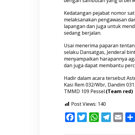
dengan sambutan yang di berik
n
a
Kedatangan pejabat nomor satu 
a
melaksanakan pengawasan dan 
n
T
lapangan dan juga untuk men
M
sedang berjalan.
M
D
Usai menerima paparan tentang
K
selaku Dansatgas, Jenderal bin
e
p
menyampaikan harapannya aga
a
dan juga dapat membantu perc
d
a
Hadir dalam acara tersebut As
D
Kasi Rem 032/Wbr, Dandim 031
a
n
TMMD 109 Pessel.
(Team red)
P
u
Post Views:
140
s
t
F
T
W
T
E
e
r
ac
w
h
el
m
a
d