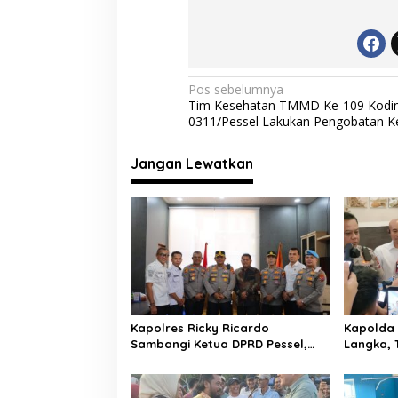
e
itt
at
e
ai
b
er
s
gr
l
o
A
a
o
p
m
N
Pos sebelumnya
Tim Kesehatan TMMD Ke-109 Kodi
k
p
a
0311/Pessel Lakukan Pengobatan Kel
v
i
Jangan Lewatkan
g
a
s
i
p
o
Kapolres Ricky Ricardo
Kapolda 
s
Sambangi Ketua DPRD Pessel,
Langka, 
Narkoba hingga Kenakalan
Narkoba:
Remaja Jadi Sorotan
Pelaku K