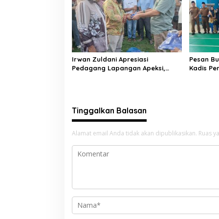
Irwan Zuldani Apresiasi
Pesan Bu
Pedagang Lapangan Apeksi,
Kadis Pe
Festival Seni Budaya Sumbar
Terima L
2026 Sukses dan Bersih
Kelapang
Tinggalkan Balasan
Alamat email Anda tidak akan dipublikasikan.
Ruas ya