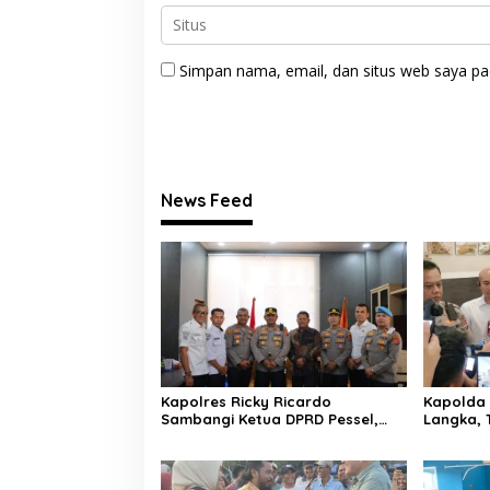
Simpan nama, email, dan situs web saya pa
News Feed
Kapolres Ricky Ricardo
Kapolda 
Sambangi Ketua DPRD Pessel,
Langka, 
Narkoba hingga Kenakalan
Narkoba:
Remaja Jadi Sorotan
Pelaku K