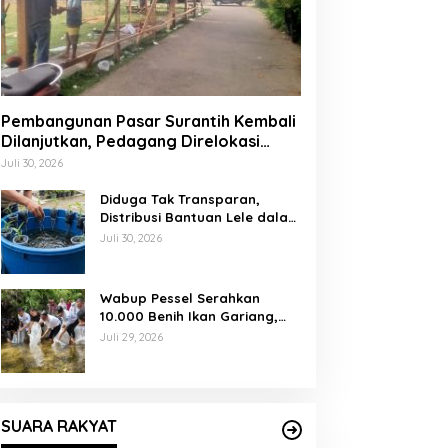
Pembangunan Pasar Surantih Kembali
Dilanjutkan, Pedagang Direlokasi
Sementara ke Lapangan Gadih
Juli 30, 2026
Basanai
Diduga Tak Transparan,
Distribusi Bantuan Lele dalam
Ember di Koto Taratak Sutera
Juli 30, 2026
Tuai Sorotan Warga
Wabup Pessel Serahkan
10.000 Benih Ikan Gariang,
Perkuat Restocking Sungai
Juli 29, 2026
Gayo demi Kelestarian
Perairan
SUARA RAKYAT