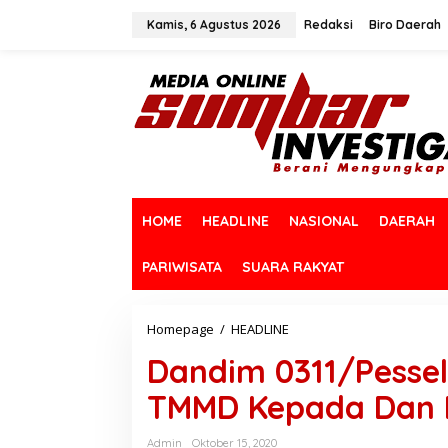
L
e
Kamis, 6 Agustus 2026
Redaksi
Biro Daerah
w
a
t
i
k
e
k
o
n
t
HOME
HEADLINE
NASIONAL
DAERAH
e
n
PARIWISATA
SUARA RAKYAT
Homepage
/
HEADLINE
D
a
Dandim 0311/Pesse
n
d
TMMD Kepada Dan 
i
m
0
Admin
Oktober 15, 2020