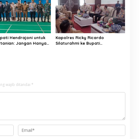
pati Hendrajoni untuk
Kapolres Ricky Ricardo
rtanian: Jangan Hanya
Silaturahmi ke Bupati
aporan, Turun
Hendrajoni, Tegaskan Pemkab
an!
Pessel Siap Bersinergi
ng wajib ditandai
*