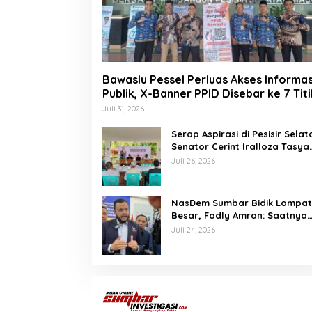
Bawaslu Pessel Perluas Akses Informas
Publik, X-Banner PPID Disebar ke 7 Titi
Juli 31, 2026
Serap Aspirasi di Pesisir Selat
Senator Cerint Iralloza Tasya
Soroti BPJS hingga Kurikulum
Juli 26, 2026
Merdeka
NasDem Sumbar Bidik Lompa
Besar, Fadly Amran: Saatnya
Naik Kelas dengan Kader
Juli 24, 2026
Berkualitas