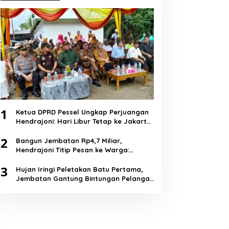
1
Ketua DPRD Pessel Ungkap Perjuangan
Hendrajoni: Hari Libur Tetap ke Jakarta
Jemput Anggaran
2
Bangun Jembatan Rp4,7 Miliar,
Hendrajoni Titip Pesan ke Warga:
Jangan Tebang Hutan Sembarangan
3
Hujan Iringi Peletakan Batu Pertama,
Jembatan Gantung Bintungan Pelangai
Gadang Resmi Dibangun