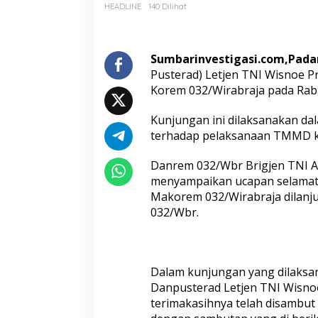
3
HEADLINE
140 Dilihat
1
1
/
P
Sumbarinvestigasi.com,Pad
e
Pusterad) Letjen TNI Wisnoe 
s
Korem 032/Wirabraja pada Rab
s
e
Kunjungan ini dilaksanakan da
l
P
terhadap pelaksanaan TMMD ke
a
p
Danrem 032/Wbr Brigjen TNI 
a
menyampaikan ucapan selamat
r
Makorem 032/Wirabraja dilanj
k
a
032/Wbr.
n
P
e
l
Dalam kunjungan yang dilaksan
a
Danpusterad Letjen TNI Wisno
k
s
terimakasihnya telah disambut
a