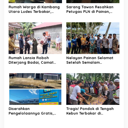
Rumah Warga di Kambang
Sarang Tawon Resahkan
Utara Ludes Terbakar,
Petugas PLN di Painan,
Mobil Damkar Terkendala
Damkarmat Pessel
Jembatan Gantung
Bergerak
Rumah Lansia Roboh
Nelayan Painan Selamat
Diterjang Badai, Camat
Setelah Semalam
Sutera dan Kapolsek Turun
Terombang-ambing di Laut,
Tangan
Ditemukan Warga Lakitan
Selatan
Diserahkan
Tragis! Pondok di Tengah
Pengelolaannya Gratis,
Kebun Terbakar di
Oknum Jorong Nagari Parit
Lengayang, Petani Lansia
Malah Diduga Pungut Uang
Tewas, Istri Alami Luka
Kontrak Toko
Bakar