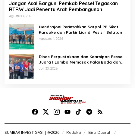
Jangan Asal Bangun! Pemkab Pessel Tegaskan
RTRW Jadi Penentu Arah Pembangunan
Agustus 4, 2026
Hendrajoni Perintahkan Satpol PP Sikat
Karaoke dan Parkir Liar di Pesisir Selatan
Agustus 4, 2026
Dinas Perpustakaan dan Kearsipan Pessel
Juara I Lomba Memasak Palai Bada dan
Lamang Golek
Juli 30, 2026
SUMBAR INVESTIGASI | @2026
Redaksi
Biro Daerah