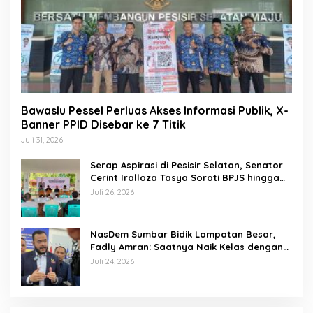
Bawaslu Pessel Perluas Akses Informasi Publik, X-
Banner PPID Disebar ke 7 Titik
Juli 31, 2026
Serap Aspirasi di Pesisir Selatan, Senator
Cerint Iralloza Tasya Soroti BPJS hingga
Kurikulum Merdeka
Juli 26, 2026
NasDem Sumbar Bidik Lompatan Besar,
Fadly Amran: Saatnya Naik Kelas dengan
Kader Berkualitas
Juli 24, 2026