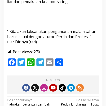
liar dan pemakaian knalpot racing.
” Kita akan laksanakan pengamanan malam tahun
baru sesuai dengan aturan Perda dan Prokes, ”
ujar Dirinya.(red)
Post Views:
270
F
T
W
T
E
S
ac
w
h
el
m
h
e
itt
at
e
ai
ar
Ikuti Kami
b
er
s
gr
l
e
o
A
a
o
p
m
N
Pos sebelumnya
Pos berikutnya
Tabrakan Beruntun Lembah
Peduli Lingkungan Hidup: