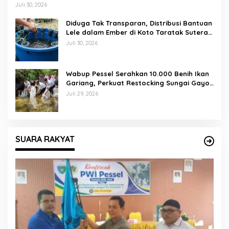
Lapangan Gadih Basanai
Juli 30, 2026
Diduga Tak Transparan, Distribusi Bantuan
Lele dalam Ember di Koto Taratak Sutera
Tuai Sorotan Warga
Juli 30, 2026
Wabup Pessel Serahkan 10.000 Benih Ikan
Gariang, Perkuat Restocking Sungai Gayo
demi Kelestarian Perairan
Juli 29, 2026
SUARA RAKYAT