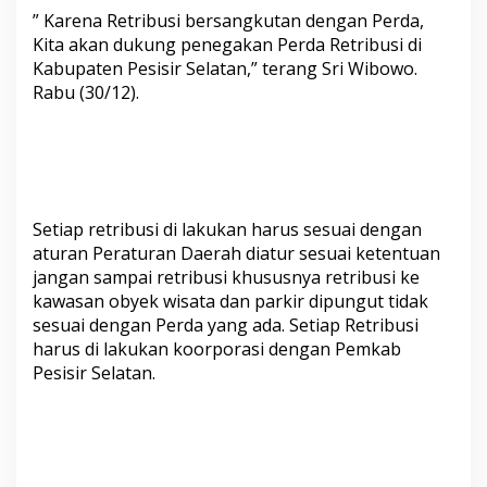
a
” Karena Retribusi bersangkutan dengan Perda,
r
Kita akan dukung penegakan Perda Retribusi di
a
Kabupaten Pesisir Selatan,” terang Sri Wibowo.
n
P
Rabu (30/12).
o
l
s
e
k
l
a
Setiap retribusi di lakukan harus sesuai dengan
k
aturan Peraturan Daerah diatur sesuai ketentuan
u
jangan sampai retribusi khususnya retribusi ke
k
kawasan obyek wisata dan parkir dipungut tidak
a
sesuai dengan Perda yang ada. Setiap Retribusi
n
P
harus di lakukan koorporasi dengan Pemkab
a
Pesisir Selatan.
t
r
o
l
i
W