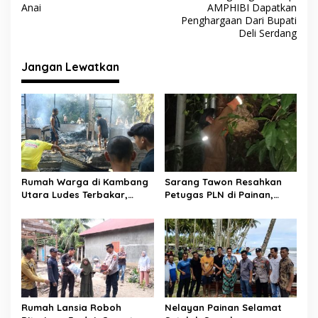
k
p
a
Anai
AMPHIBI Dapatkan
v
Penghargaan Dari Bupati
Deli Serdang
i
g
Jangan Lewatkan
a
s
i
p
o
s
Rumah Warga di Kambang
Sarang Tawon Resahkan
Utara Ludes Terbakar,
Petugas PLN di Painan,
Mobil Damkar Terkendala
Damkarmat Pessel
Jembatan Gantung
Bergerak
Rumah Lansia Roboh
Nelayan Painan Selamat