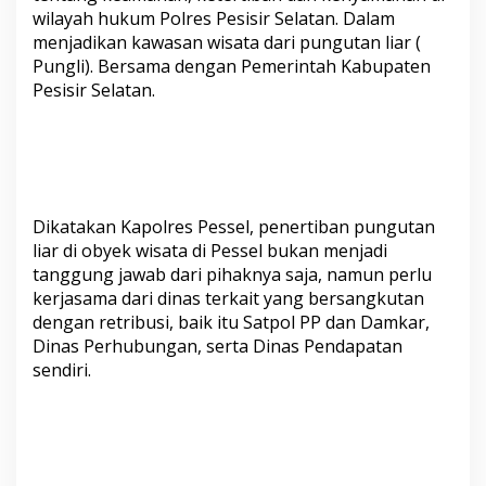
.
wilayah hukum Polres Pesisir Selatan. Dalam
S
menjadikan kawasan wisata dari pungutan liar (
r
Pungli). Bersama dengan Pemerintah Kabupaten
i
W
Pesisir Selatan.
i
b
o
w
o
,
I
Dikatakan Kapolres Pessel, penertiban pungutan
n
liar di obyek wisata di Pessel bukan menjadi
t
tanggung jawab dari pihaknya saja, namun perlu
r
kerjasama dari dinas terkait yang bersangkutan
u
dengan retribusi, baik itu Satpol PP dan Damkar,
k
s
Dinas Perhubungan, serta Dinas Pendapatan
i
sendiri.
k
a
n
J
a
j