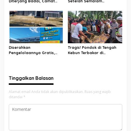
Diterjang Badai, Camat
Setelah Semalam
Sutera dan Kapolsek Turun
Terombang-ambing di Laut,
Tangan
Ditemukan Warga Lakitan
Selatan
Diserahkan
Tragis! Pondok di Tengah
Pengelolaannya Gratis,
Kebun Terbakar di
Oknum Jorong Nagari Parit
Lengayang, Petani Lansia
Malah Diduga Pungut Uang
Tewas, Istri Alami Luka
Kontrak Toko
Bakar
Tinggalkan Balasan
Alamat email Anda tidak akan dipublikasikan.
Ruas yang wajib
ditandai
*