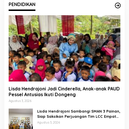
PENDIDIKAN
Lisda Hendrajoni Jadi Cinderella, Anak-anak PAUD
Pessel Antusias Ikuti Dongeng
Agustus 3, 2026
Lisda Hendrajoni Sambangi SMAN 3 Painan,
Siap Saksikan Perjuangan Tim LCC Empat
Pilar di Jakarta
Agustus 3, 2026