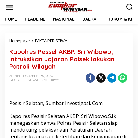
L
e
w
a
HOME
HEADLINE
NASIONAL
DAERAH
HUKUM & KRIM
t
i
k
Homepage
/
FAKTA PERISTIWA
K
e
a
k
Kapolres Pessel AKBP. Sri Wibowo,
p
o
o
n
Intruksikan Jajaran Polsek lakukan
l
t
Patroli Wilayah
r
e
e
n
Admin
Desember 30, 2020
s
FAKTA PERISTIWA
270 Dilihat
P
e
s
s
Pesisir Selatan, Sumbar Investigasi. Com
e
l
Kapolres Pesisir Selatan AKBP. Sri Wibowo.S.Ik
A
menegaskan bahwa Polres Pesisir Selatan siap
K
mendukung pelaksanaan Peraturan Daerah
B
P
tentang keamanan, ketertiban dan kenyamanan di