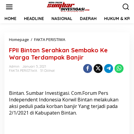
L
e
w
a
HOME
HEADLINE
NASIONAL
DAERAH
HUKUM & KRIM
t
i
k
Homepage
/
FAKTA PERISTIWA
F
e
P
k
FPII Bintan Serahkan Sembako Ke
I
o
I
n
Warga Terdampak Banjir
B
t
i
e
Admin
Januari 5, 2021
FAKTA PERISTIWA
51 Dilihat
n
n
t
a
n
Bintan. Sumbar Investigasi. Com.Forum Pers
S
e
Independent Indonesia Korwil Bintan melakukan
r
aksi peduli pada korban banjir Yang terjadi pada
a
2/1/2021 di Kabupaten Bintan.
h
k
a
n