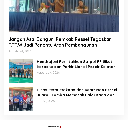
Jangan Asal Bangun! Pemkab Pessel Tegaskan
RTRW Jadi Penentu Arah Pembangunan
Agustus 4, 2026
Hendrajoni Perintahkan Satpol PP Sikat
Karaoke dan Parkir Liar di Pesisir Selatan
Agustus 4, 2026
Dinas Perpustakaan dan Kearsipan Pessel
Juara I Lomba Memasak Palai Bada dan
Lamang Golek
Juli 30, 2026