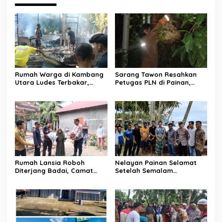
Rumah Warga di Kambang
Sarang Tawon Resahkan
Utara Ludes Terbakar,
Petugas PLN di Painan,
Mobil Damkar Terkendala
Damkarmat Pessel
Jembatan Gantung
Bergerak
Rumah Lansia Roboh
Nelayan Painan Selamat
Diterjang Badai, Camat
Setelah Semalam
Sutera dan Kapolsek Turun
Terombang-ambing di Laut,
Tangan
Ditemukan Warga Lakitan
Selatan