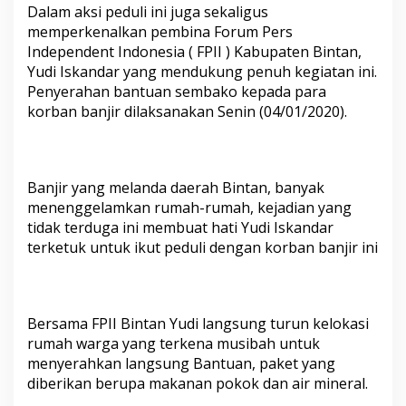
S
Dalam aksi peduli ini juga sekaligus
e
memperkenalkan pembina Forum Pers
m
Independent Indonesia ( FPII ) Kabupaten Bintan,
b
Yudi Iskandar yang mendukung penuh kegiatan ini.
a
k
Penyerahan bantuan sembako kepada para
o
korban banjir dilaksanakan Senin (04/01/2020).
K
e
W
a
Banjir yang melanda daerah Bintan, banyak
r
g
menenggelamkan rumah-rumah, kejadian yang
a
tidak terduga ini membuat hati Yudi Iskandar
T
terketuk untuk ikut peduli dengan korban banjir ini
e
r
d
a
m
Bersama FPII Bintan Yudi langsung turun kelokasi
p
rumah warga yang terkena musibah untuk
a
menyerahkan langsung Bantuan, paket yang
k
diberikan berupa makanan pokok dan air mineral.
B
a