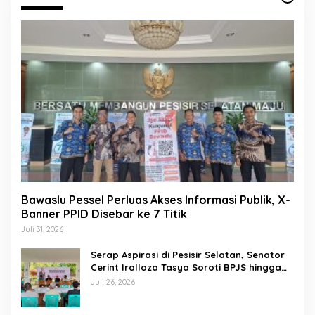
Bawaslu Pessel Perluas Akses Informasi Publik, X-
Banner PPID Disebar ke 7 Titik
Juli 31, 2026
Serap Aspirasi di Pesisir Selatan, Senator
Cerint Iralloza Tasya Soroti BPJS hingga
Kurikulum Merdeka
Juli 26, 2026