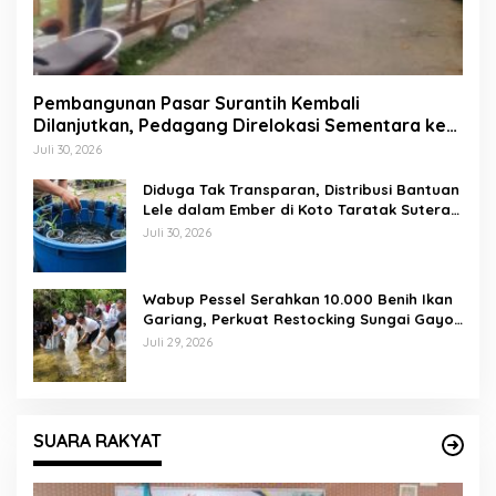
Pembangunan Pasar Surantih Kembali
Dilanjutkan, Pedagang Direlokasi Sementara ke
Lapangan Gadih Basanai
Juli 30, 2026
Diduga Tak Transparan, Distribusi Bantuan
Lele dalam Ember di Koto Taratak Sutera
Tuai Sorotan Warga
Juli 30, 2026
Wabup Pessel Serahkan 10.000 Benih Ikan
Gariang, Perkuat Restocking Sungai Gayo
demi Kelestarian Perairan
Juli 29, 2026
SUARA RAKYAT