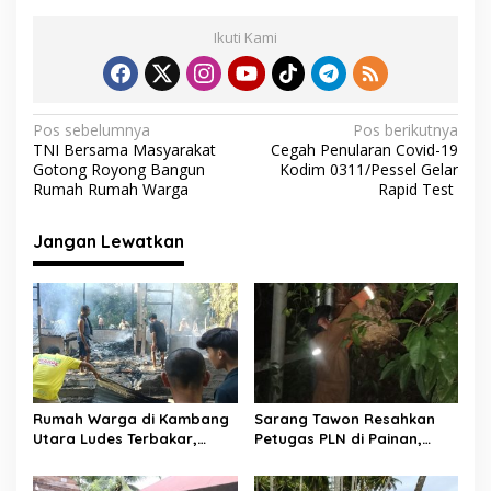
e
itt
at
e
ai
ar
Ikuti Kami
b
er
s
gr
l
e
o
A
a
o
p
m
N
Pos sebelumnya
Pos berikutnya
TNI Bersama Masyarakat
Cegah Penularan Covid-19
k
p
a
Gotong Royong Bangun
Kodim 0311/Pessel Gelar
v
Rumah Rumah Warga
Rapid Test
i
Jangan Lewatkan
g
a
s
i
p
o
Rumah Warga di Kambang
Sarang Tawon Resahkan
s
Utara Ludes Terbakar,
Petugas PLN di Painan,
Mobil Damkar Terkendala
Damkarmat Pessel
Jembatan Gantung
Bergerak