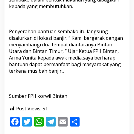
kepada yang membutuhkan.
Penyerahan bantuan sembako itu langsung
disalurkan di lokasi banjir. ” Kami bergerak dengan
menyambangi dua tempat diantaranya Bintan
Utara dan Bintan Timur, ” Ujar Ketua FPII Bintan,
Arma Yunita kepada awak media,saya berharap
bantuan dapat bermanfaat bagi masyarakat yang
terkena musibah banjir,,
Sumber FPII korwil Bintan
Post Views:
51
F
T
W
T
E
S
ac
w
h
el
m
h