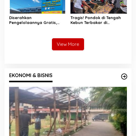
Diserahkan
Tragis! Pondok di Tengah
Pengelolaannya Gratis,
Kebun Terbakar di
Oknum Jorong Nagari Parit
Lengayang, Petani Lansia
Malah Diduga Pungut Uang
Tewas, Istri Alami Luka
Kontrak Toko
Bakar
View More
EKONOMI & BISNIS