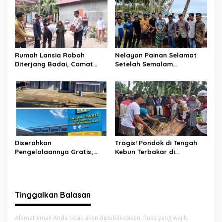
Rumah Lansia Roboh
Nelayan Painan Selamat
Diterjang Badai, Camat
Setelah Semalam
Sutera dan Kapolsek Turun
Terombang-ambing di Laut,
Tangan
Ditemukan Warga Lakitan
Selatan
Diserahkan
Tragis! Pondok di Tengah
Pengelolaannya Gratis,
Kebun Terbakar di
Oknum Jorong Nagari Parit
Lengayang, Petani Lansia
Malah Diduga Pungut Uang
Tewas, Istri Alami Luka
Kontrak Toko
Bakar
Tinggalkan Balasan
Alamat email Anda tidak akan dipublikasikan.
Ruas yang wajib