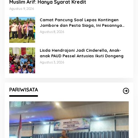
Muslim Arif: Hanya Syarat Kredit
Agustus 9, 2026
Camat Pancung Soal Lepas Kontingen
Jambore dan Pesta Siaga, Ini Pesannya
kepada Peserta
Agustus 8, 2026
Lisda Hendrajoni Jadi Cinderella, Anak-
anak PAUD Pessel Antusias Ikuti Dongeng
Agustus 3, 2026
PARIWISATA