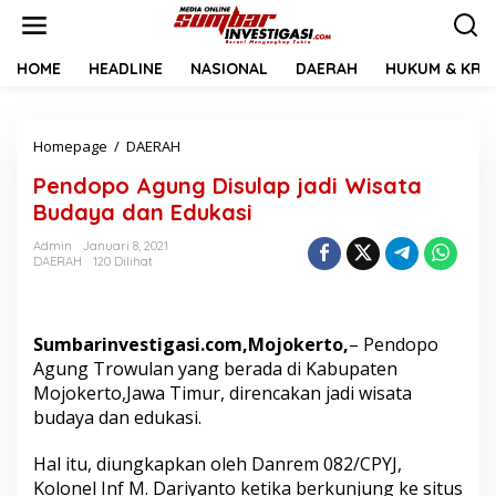
L
e
w
a
HOME
HEADLINE
NASIONAL
DAERAH
HUKUM & KRIM
t
i
k
Homepage
/
DAERAH
P
e
e
k
Pendopo Agung Disulap jadi Wisata
n
o
d
n
Budaya dan Edukasi
o
t
p
e
Admin
Januari 8, 2021
DAERAH
120 Dilihat
o
n
A
g
u
Sumbarinvestigasi.com,Mojokerto,
– Pendopo
n
g
Agung Trowulan yang berada di Kabupaten
D
Mojokerto,Jawa Timur, direncakan jadi wisata
i
budaya dan edukasi.
s
u
Hal itu, diungkapkan oleh Danrem 082/CPYJ,
l
a
Kolonel Inf M. Dariyanto ketika berkunjung ke situs