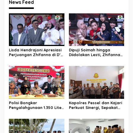
News Feed
Lisda Hendrajoni Apresiasi
Dipuji Soimah hingga
Perjuangan Zhifanna di D’
Diidolakan Lesti, Zhifanna
Academy 8, Soimah: Tolong
Pessel Lolos D’Academy 8
Dikawal Anak Ini
Polisi Bongkar
Kapolres Pessel dan Kajari
Penyalahgunaan 1.350 Liter
Perkuat Sinergi, Sepakat
Bio Solar Bersubsidi di
Kawal Penegakan Hukum
Padang, Seorang Pria
yang Profesional
Diamankan