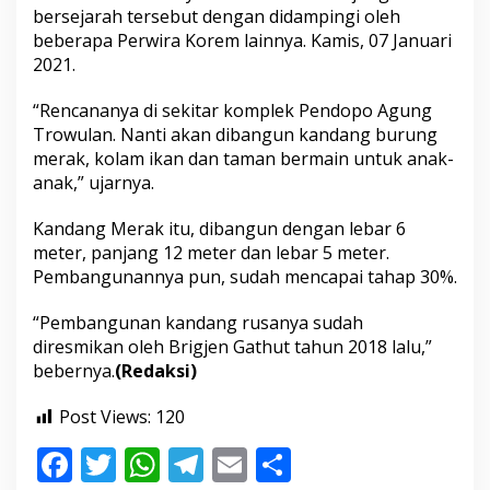
p
bersejarah tersebut dengan didampingi oleh
j
beberapa Perwira Korem lainnya. Kamis, 07 Januari
a
2021.
d
i
W
“Rencananya di sekitar komplek Pendopo Agung
i
Trowulan. Nanti akan dibangun kandang burung
s
merak, kolam ikan dan taman bermain untuk anak-
a
anak,” ujarnya.
t
a
B
Kandang Merak itu, dibangun dengan lebar 6
u
meter, panjang 12 meter dan lebar 5 meter.
d
Pembangunannya pun, sudah mencapai tahap 30%.
a
y
“Pembangunan kandang rusanya sudah
a
d
diresmikan oleh Brigjen Gathut tahun 2018 lalu,”
a
bebernya.
(Redaksi)
n
E
Post Views:
120
d
u
F
T
W
T
E
S
k
a