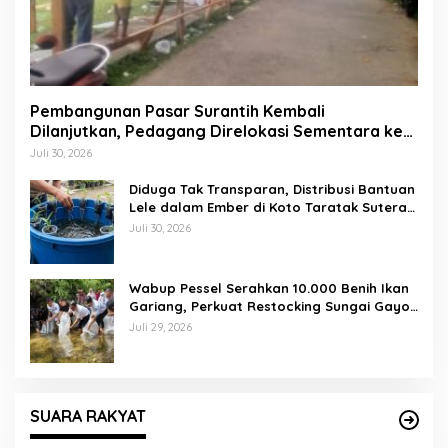
Pembangunan Pasar Surantih Kembali
Dilanjutkan, Pedagang Direlokasi Sementara ke
Lapangan Gadih Basanai
Juli 30, 2026
Diduga Tak Transparan, Distribusi Bantuan
Lele dalam Ember di Koto Taratak Sutera
Tuai Sorotan Warga
Juli 30, 2026
Wabup Pessel Serahkan 10.000 Benih Ikan
Gariang, Perkuat Restocking Sungai Gayo
demi Kelestarian Perairan
Juli 29, 2026
SUARA RAKYAT