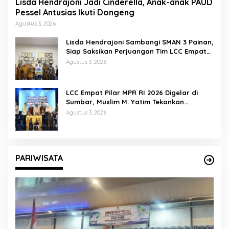
Lisda Hendrajoni Jadi Cinderella, Anak-anak PAUD
Pessel Antusias Ikuti Dongeng
Agustus 3, 2026
Lisda Hendrajoni Sambangi SMAN 3 Painan,
Siap Saksikan Perjuangan Tim LCC Empat
Pilar di Jakarta
Agustus 3, 2026
LCC Empat Pilar MPR RI 2026 Digelar di
Sumbar, Muslim M. Yatim Tekankan
Pentingnya Karakter Generasi Muda
Agustus 3, 2026
PARIWISATA