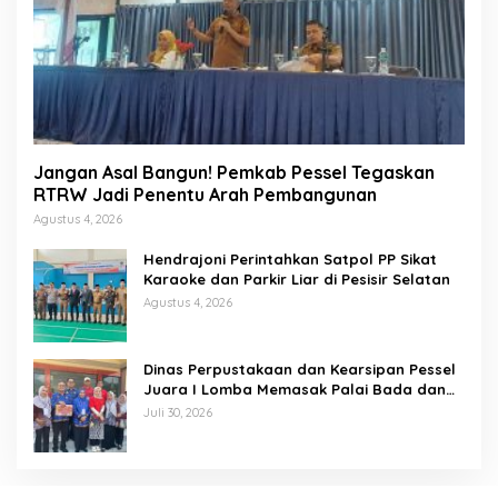
Jangan Asal Bangun! Pemkab Pessel Tegaskan
RTRW Jadi Penentu Arah Pembangunan
Agustus 4, 2026
Hendrajoni Perintahkan Satpol PP Sikat
Karaoke dan Parkir Liar di Pesisir Selatan
Agustus 4, 2026
Dinas Perpustakaan dan Kearsipan Pessel
Juara I Lomba Memasak Palai Bada dan
Lamang Golek
Juli 30, 2026