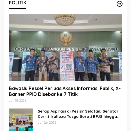
POLITIK
Bawaslu Pessel Perluas Akses Informasi Publik, X-
Banner PPID Disebar ke 7 Titik
Juli 31, 2026
Serap Aspirasi di Pesisir Selatan, Senator
Cerint Iralloza Tasya Soroti BPJS hingga
Kurikulum Merdeka
Juli 26, 2026