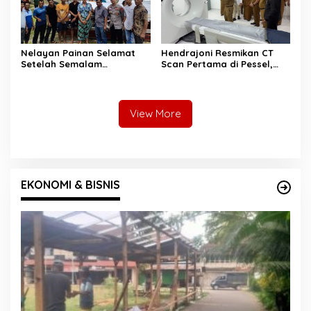
Nelayan Painan Selamat
Hendrajoni Resmikan CT
Setelah Semalam
Scan Pertama di Pessel,
Terombang-ambing di Laut,
RSUD M. Zein Painan Kini
Ditemukan Warga Lakitan
Layani Pemeriksaan 24 Jam
Selatan
View More
EKONOMI & BISNIS