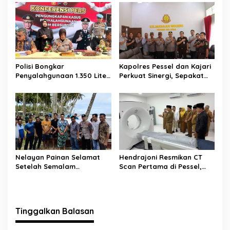
Dikawal Anak Ini
Polisi Bongkar
Kapolres Pessel dan Kajari
Penyalahgunaan 1.350 Liter
Perkuat Sinergi, Sepakat
Bio Solar Bersubsidi di
Kawal Penegakan Hukum
Padang, Seorang Pria
yang Profesional
Diamankan
Nelayan Painan Selamat
Hendrajoni Resmikan CT
Setelah Semalam
Scan Pertama di Pessel,
Terombang-ambing di Laut,
RSUD M. Zein Painan Kini
Ditemukan Warga Lakitan
Layani Pemeriksaan 24 Jam
Selatan
Tinggalkan Balasan