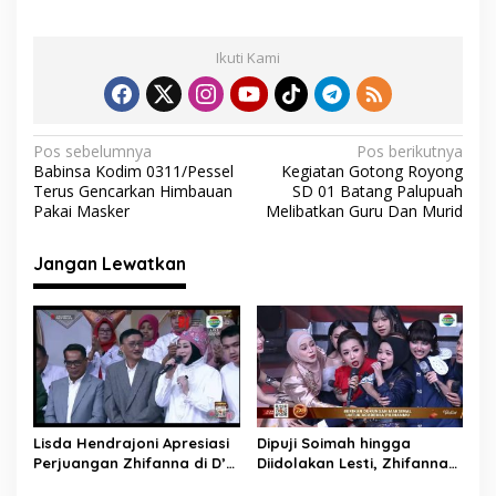
ac
w
h
el
m
h
s
e
itt
at
e
ai
ar
i
Ikuti Kami
b
er
s
gr
l
e
o
A
a
o
p
m
N
Pos sebelumnya
Pos berikutnya
Babinsa Kodim 0311/Pessel
Kegiatan Gotong Royong
k
p
a
Terus Gencarkan Himbauan
SD 01 Batang Palupuah
v
Pakai Masker
Melibatkan Guru Dan Murid
i
Jangan Lewatkan
g
a
s
i
p
o
Lisda Hendrajoni Apresiasi
Dipuji Soimah hingga
s
Perjuangan Zhifanna di D’
Diidolakan Lesti, Zhifanna
Academy 8, Soimah: Tolong
Pessel Lolos D’Academy 8