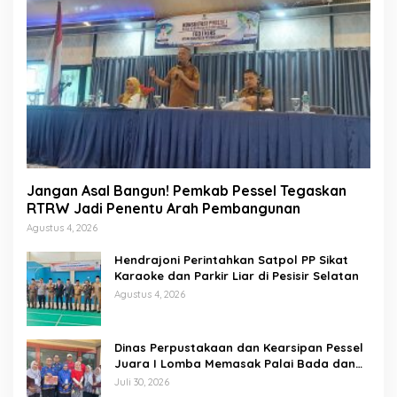
Jangan Asal Bangun! Pemkab Pessel Tegaskan
RTRW Jadi Penentu Arah Pembangunan
Agustus 4, 2026
Hendrajoni Perintahkan Satpol PP Sikat
Karaoke dan Parkir Liar di Pesisir Selatan
Agustus 4, 2026
Dinas Perpustakaan dan Kearsipan Pessel
Juara I Lomba Memasak Palai Bada dan
Lamang Golek
Juli 30, 2026