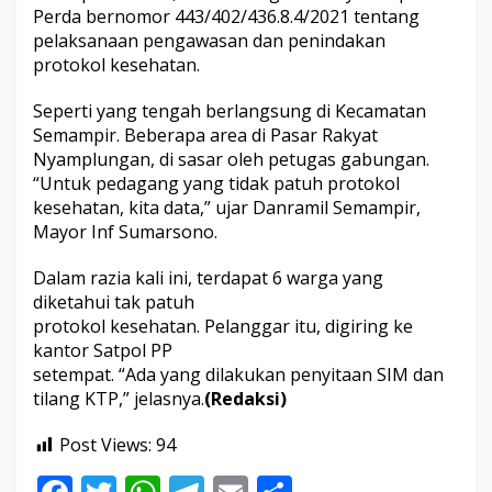
b
Perda bernomor 443/402/436.8.4/2021 tentang
u
pelaksanaan pengawasan dan penindakan
n
protokol kesehatan.
g
a
n
Seperti yang tengah berlangsung di Kecamatan
R
Semampir. Beberapa area di Pasar Rakyat
a
Nyamplungan, di sasar oleh petugas gabungan.
z
“Untuk pedagang yang tidak patuh protokol
i
kesehatan, kita data,” ujar Danramil Semampir,
a
P
Mayor Inf Sumarsono.
a
s
Dalam razia kali ini, terdapat 6 warga yang
a
diketahui tak patuh
r
protokol kesehatan. Pelanggar itu, digiring ke
R
a
kantor Satpol PP
k
setempat. “Ada yang dilakukan penyitaan SIM dan
y
tilang KTP,” jelasnya.
(Redaksi)
a
t
Post Views:
94
d
i
S