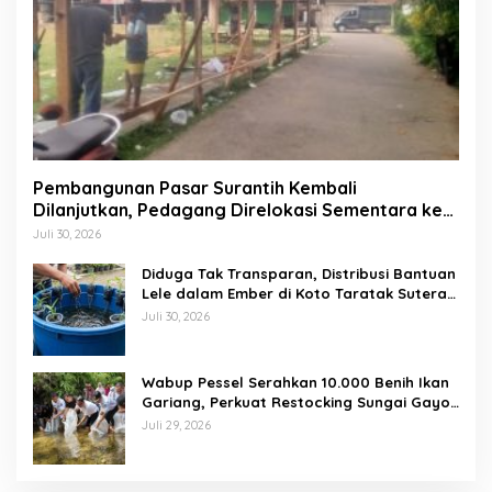
Pembangunan Pasar Surantih Kembali
Dilanjutkan, Pedagang Direlokasi Sementara ke
Lapangan Gadih Basanai
Juli 30, 2026
Diduga Tak Transparan, Distribusi Bantuan
Lele dalam Ember di Koto Taratak Sutera
Tuai Sorotan Warga
Juli 30, 2026
Wabup Pessel Serahkan 10.000 Benih Ikan
Gariang, Perkuat Restocking Sungai Gayo
demi Kelestarian Perairan
Juli 29, 2026