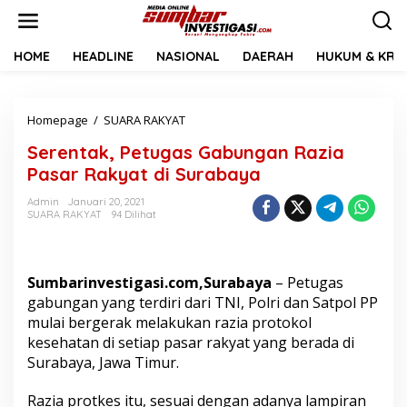
L
e
w
a
HOME
HEADLINE
NASIONAL
DAERAH
HUKUM & KRIM
t
i
k
Homepage
/
SUARA RAKYAT
S
e
e
k
Serentak, Petugas Gabungan Razia
r
o
e
n
Pasar Rakyat di Surabaya
n
t
t
e
Admin
Januari 20, 2021
SUARA RAKYAT
94 Dilihat
a
n
k
,
P
Sumbarinvestigasi.com,Surabaya
– Petugas
e
t
gabungan yang terdiri dari TNI, Polri dan Satpol PP
u
mulai bergerak melakukan razia protokol
g
kesehatan di setiap pasar rakyat yang berada di
a
Surabaya, Jawa Timur.
s
G
a
Razia protkes itu, sesuai dengan adanya lampiran