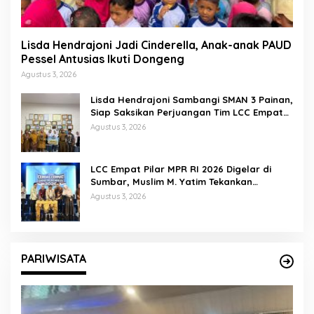
Lisda Hendrajoni Jadi Cinderella, Anak-anak PAUD
Pessel Antusias Ikuti Dongeng
Agustus 3, 2026
Lisda Hendrajoni Sambangi SMAN 3 Painan,
Siap Saksikan Perjuangan Tim LCC Empat
Pilar di Jakarta
Agustus 3, 2026
LCC Empat Pilar MPR RI 2026 Digelar di
Sumbar, Muslim M. Yatim Tekankan
Pentingnya Karakter Generasi Muda
Agustus 3, 2026
PARIWISATA