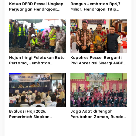
Ketua DPRD Pessel Ungkap
Bangun Jembatan Rp4,7
Perjuangan Hendrajoni:
Miliar, Hendrajoni Titip
Hari Libur Tetap ke Jakarta
Pesan ke Warga: Jangan
Jemput Anggaran
Tebang Hutan
Sembarangan
Hujan Iringi Peletakan Batu
Kapolres Pessel Berganti,
Pertama, Jembatan
PWI Apresiasi Sinergi AKBP
Gantung Bintungan
Derry Indra dan Sambut
Pelangai Gadang Resmi
AKBP Ricky Ricardo
Dibangun
Evaluasi Haji 2026,
Jaga Adat di Tengah
Pemerintah Siapkan
Perubahan Zaman, Bundo
Pelayanan Lebih Baik untuk
Kanduang di Kecamatan
Jemaah Pessel di 2027
Sutera Dikukuhkan