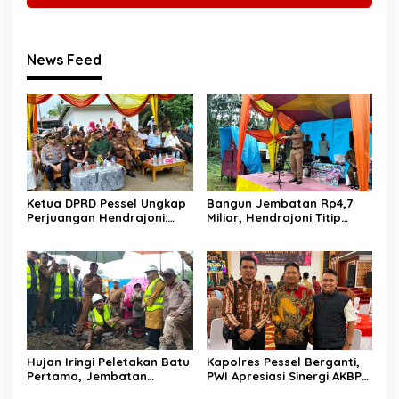
News Feed
Ketua DPRD Pessel Ungkap
Bangun Jembatan Rp4,7
Perjuangan Hendrajoni:
Miliar, Hendrajoni Titip
Hari Libur Tetap ke Jakarta
Pesan ke Warga: Jangan
Jemput Anggaran
Tebang Hutan
Sembarangan
Hujan Iringi Peletakan Batu
Kapolres Pessel Berganti,
Pertama, Jembatan
PWI Apresiasi Sinergi AKBP
Gantung Bintungan
Derry Indra dan Sambut