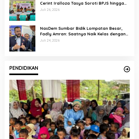
Cerint Iralloza Tasya Soroti BPJS hingga
Kurikulum Merdeka
Juli 26, 2026
NasDem Sumbar Bidik Lompatan Besar,
Fadly Amran: Saatnya Naik Kelas dengan
Kader Berkualitas
Juli 24, 2026
PENDIDIKAN