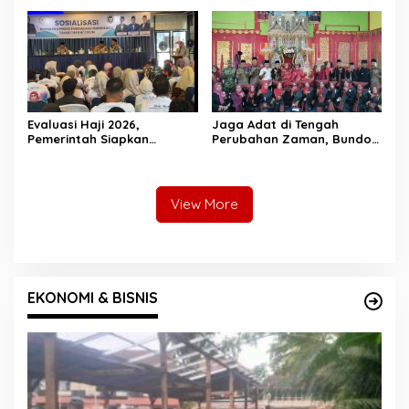
Pelangai Gadang Resmi
AKBP Ricky Ricardo
Dibangun
Evaluasi Haji 2026,
Jaga Adat di Tengah
Pemerintah Siapkan
Perubahan Zaman, Bundo
Pelayanan Lebih Baik untuk
Kanduang di Kecamatan
Jemaah Pessel di 2027
Sutera Dikukuhkan
View More
EKONOMI & BISNIS