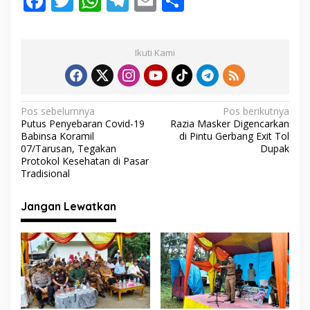
F
T
W
T
E
S
u
ac
w
h
el
m
h
r
a
e
itt
at
e
ai
ar
b
Ikuti Kami
a
b
er
s
gr
l
e
y
o
A
a
a
o
p
m
N
Pos sebelumnya
Pos berikutnya
Putus Penyebaran Covid-19
Razia Masker Digencarkan
k
p
a
Babinsa Koramil
di Pintu Gerbang Exit Tol
v
07/Tarusan, Tegakan
Dupak
Protokol Kesehatan di Pasar
i
Tradisional
g
Jangan Lewatkan
a
s
i
p
o
s