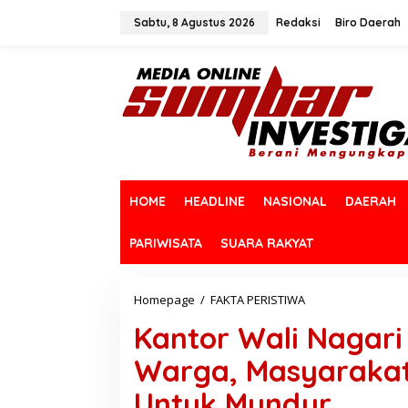
L
e
Sabtu, 8 Agustus 2026
Redaksi
Biro Daerah
w
a
t
i
k
e
k
o
n
t
HOME
HEADLINE
NASIONAL
DAERAH
e
n
PARIWISATA
SUARA RAKYAT
Homepage
/
FAKTA PERISTIWA
K
a
Kantor Wali Nagari
n
t
Warga, Masyarakat
o
r
Untuk Mundur