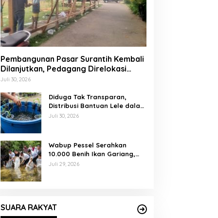
Pembangunan Pasar Surantih Kembali
Dilanjutkan, Pedagang Direlokasi
Sementara ke Lapangan Gadih
Juli 30, 2026
Basanai
Diduga Tak Transparan,
Distribusi Bantuan Lele dalam
Ember di Koto Taratak Sutera
Juli 30, 2026
Tuai Sorotan Warga
Wabup Pessel Serahkan
10.000 Benih Ikan Gariang,
Perkuat Restocking Sungai
Juli 29, 2026
Gayo demi Kelestarian
Perairan
SUARA RAKYAT