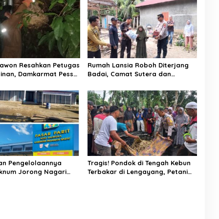
Tawon Resahkan Petugas
Rumah Lansia Roboh Diterjang
ainan, Damkarmat Pessel
Badai, Camat Sutera dan
k
Kapolsek Turun Tangan
an Pengelolaannya
Tragis! Pondok di Tengah Kebun
Oknum Jorong Nagari
Terbakar di Lengayang, Petani
lah Diduga Pungut Uang
Lansia Tewas, Istri Alami Luka
Toko
Bakar