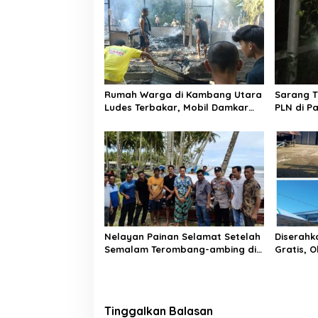
a
s
i
p
o
Rumah Warga di Kambang Utara
Sarang 
s
Ludes Terbakar, Mobil Damkar
PLN di P
Terkendala Jembatan Gantung
Bergera
Nelayan Painan Selamat Setelah
Diserahk
Semalam Terombang-ambing di
Gratis, 
Laut, Ditemukan Warga Lakitan
Parit Ma
Selatan
Kontrak 
Tinggalkan Balasan