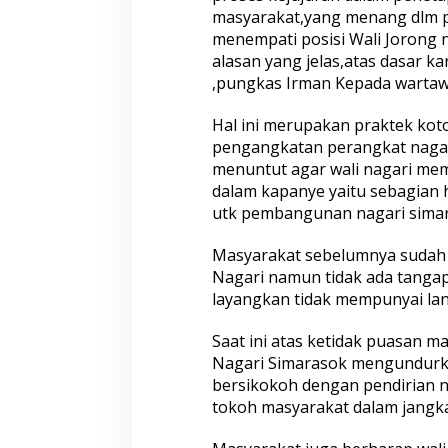
W
masyarakat,yang menang dlm pem
a
menempati posisi Wali Jorong n
r
alasan yang jelas,atas dasar 
g
,pungkas Irman Kepada warta
a
,
M
Hal ini merupakan praktek kot
a
pengangkatan perangkat nagari
s
menuntut agar wali nagari meme
y
dalam kapanye yaitu sebagian ha
a
r
utk pembangunan nagari simar
a
k
Masyarakat sebelumnya sudah
a
Nagari namun tidak ada tanga
t
layangkan tidak mempunyai la
M
i
n
Saat ini atas ketidak puasan 
t
Nagari Simarasok mengundurkan
a
bersikokoh dengan pendirian 
k
tokoh masyarakat dalam jangka 
W
a
l