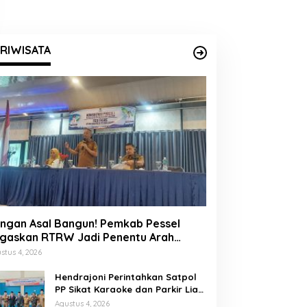
RIWISATA
ngan Asal Bangun! Pemkab Pessel
gaskan RTRW Jadi Penentu Arah
embangunan
stus 4, 2026
Hendrajoni Perintahkan Satpol
PP Sikat Karaoke dan Parkir Liar
di Pesisir Selatan
Agustus 4, 2026