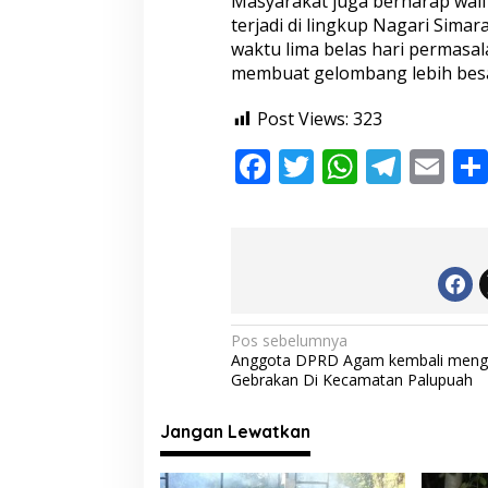
Masyarakat juga berharap wali
i
terjadi di lingkup Nagari Sima
N
waktu lima belas hari permasal
a
membuat gelombang lebih besa
g
a
r
Post Views:
323
i
U
F
T
W
T
E
n
ac
w
h
el
m
t
u
e
itt
at
e
ai
k
M
b
er
s
gr
l
u
n
o
A
a
d
u
o
p
m
N
Pos sebelumnya
r
Anggota DPRD Agam kembali meng
k
p
a
Gebrakan Di Kecamatan Palupuah
v
i
Jangan Lewatkan
g