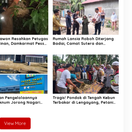
Tawon Resahkan Petugas
Rumah Lansia Roboh Diterjang
ainan, Damkarmat Pessel
Badai, Camat Sutera dan
k
Kapolsek Turun Tangan
an Pengelolaannya
Tragis! Pondok di Tengah Kebun
Oknum Jorong Nagari
Terbakar di Lengayang, Petani
lah Diduga Pungut Uang
Lansia Tewas, Istri Alami Luka
Toko
Bakar
View More