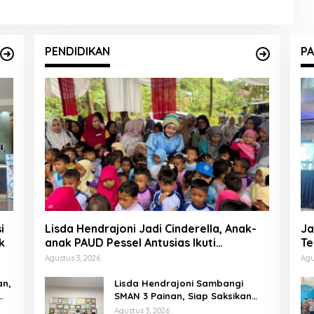
PENDIDIKAN
PA
i
Lisda Hendrajoni Jadi Cinderella, Anak-
Ja
k
anak PAUD Pessel Antusias Ikuti
Te
Dongeng
P
Agustus 3, 2026
Agu
an,
Lisda Hendrajoni Sambangi
SMAN 3 Painan, Siap Saksikan
Perjuangan Tim LCC Empat Pilar
Agustus 3, 2026