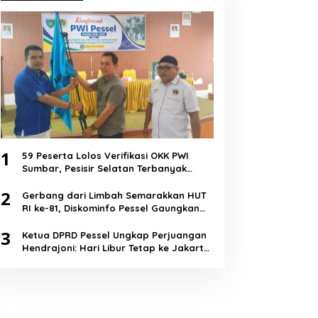
1
59 Peserta Lolos Verifikasi OKK PWI
Sumbar, Pesisir Selatan Terbanyak
dengan 11 Peserta
2
Gerbang dari Limbah Semarakkan HUT
RI ke-81, Diskominfo Pessel Gaungkan
Semangat Cinta Lingkungan
3
Ketua DPRD Pessel Ungkap Perjuangan
Hendrajoni: Hari Libur Tetap ke Jakarta
Jemput Anggaran