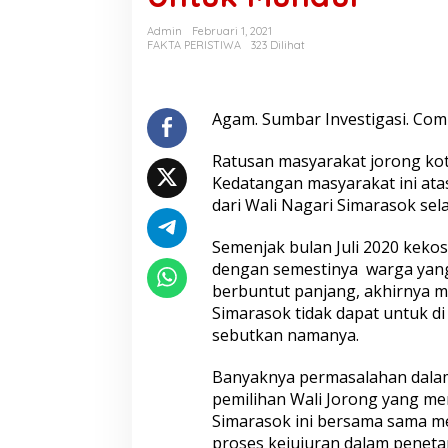
W
a
Admin
Februari 1, 2021
l
FAKTA PERISTIWA
323 Dilihat
i
N
a
g
Agam. Sumbar Investigasi. Com
a
r
Ratusan masyarakat jorong kot
i
Kedatangan masyarakat ini ata
S
dari Wali Nagari Simarasok se
i
m
a
Semenjak bulan Juli 2020 kekos
r
dengan semestinya warga yang
a
berbuntut panjang, akhirnya 
s
Simarasok tidak dapat untuk di
o
k
sebutkan namanya.
d
i
Banyaknya permasalahan dala
D
pemilihan Wali Jorong yang m
e
Simarasok ini bersama sama me
m
o
proses kejujuran dalam peneta