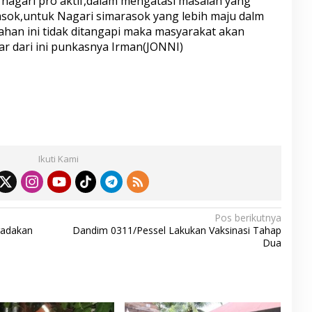
 nagari pro aktif,dalam mengatasi masalah yang
rasok,untuk Nagari simarasok yang lebih maju dalm
ahan ini tidak ditangapi maka masyarakat akan
r dari ini punkasnya Irman(JONNI)
S
h
ar
Ikuti Kami
e
Pos berikutnya
adakan
Dandim 0311/Pessel Lakukan Vaksinasi Tahap
Dua