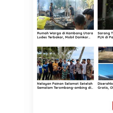
Rumah Warga di Kambang Utara
Sarang 
Ludes Terbakar, Mobil Damkar
PLN di P
Terkendala Jembatan Gantung
Bergera
Nelayan Painan Selamat Setelah
Diserahk
Semalam Terombang-ambing di
Gratis, 
Laut, Ditemukan Warga Lakitan
Parit Ma
Selatan
Kontrak 