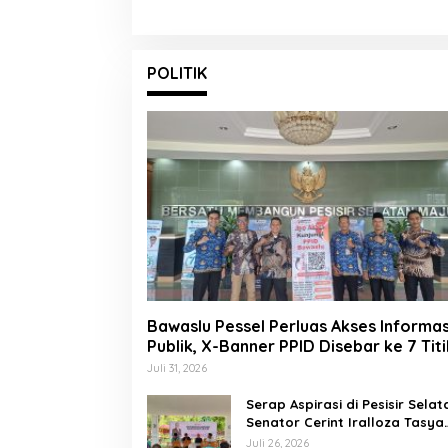
POLITIK
Bawaslu Pessel Perluas Akses Informas
Publik, X-Banner PPID Disebar ke 7 Titi
Juli 31, 2026
Serap Aspirasi di Pesisir Selat
Senator Cerint Iralloza Tasya
Soroti BPJS hingga Kurikulum
Juli 26, 2026