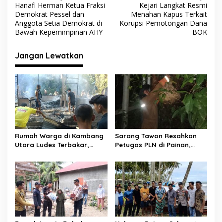
Hanafi Herman Ketua Fraksi
Kejari Langkat Resmi
k
p
a
Demokrat Pessel dan
Menahan Kapus Terkait
v
Anggota Setia Demokrat di
Korupsi Pemotongan Dana
Bawah Kepemimpinan AHY
BOK
i
g
Jangan Lewatkan
a
s
i
p
o
s
Rumah Warga di Kambang
Sarang Tawon Resahkan
Utara Ludes Terbakar,
Petugas PLN di Painan,
Mobil Damkar Terkendala
Damkarmat Pessel
Jembatan Gantung
Bergerak