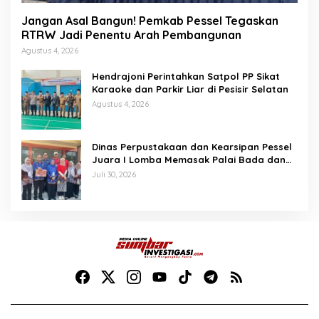
Jangan Asal Bangun! Pemkab Pessel Tegaskan
RTRW Jadi Penentu Arah Pembangunan
Agustus 4, 2026
Hendrajoni Perintahkan Satpol PP Sikat
Karaoke dan Parkir Liar di Pesisir Selatan
Agustus 4, 2026
Dinas Perpustakaan dan Kearsipan Pessel
Juara I Lomba Memasak Palai Bada dan
Lamang Golek
Juli 30, 2026