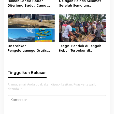
Rumah Lansia Roboh
Nelayan Painan Selamat
Diterjang Badai, Camat
Setelah Semalam
Sutera dan Kapolsek Turun
Terombang-ambing di Laut,
Tangan
Ditemukan Warga Lakitan
Selatan
Diserahkan
Tragis! Pondok di Tengah
Pengelolaannya Gratis,
Kebun Terbakar di
Oknum Jorong Nagari Parit
Lengayang, Petani Lansia
Malah Diduga Pungut Uang
Tewas, Istri Alami Luka
Kontrak Toko
Bakar
Tinggalkan Balasan
Alamat email Anda tidak akan dipublikasikan.
Ruas yang wajib
ditandai
*