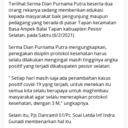
S
Terlihat Serma Dian Purnama Putra beserta dua
a
orang rekanya sedang memberikan edukasi
s
kepada masyarakat baik pengunjung maupun
a
pedagang yang berada di pasar Tapan kecamatan
r
P
Basa Ampek Balai Tapan kabuapten Pesisir
a
Selatan, pada Sabtu (6/2/2021).
s
a
Serma Dian Purnama Putra mengungkapkan,
r
penegakan disiplin protokol kesehatan harus
T
r
selalu dilakukan mengingat masih tingginya angka
a
positif yang terjadi dikabupaten pesisir selatan.
d
i
” Setiap hari masih saja ada penambahan kasus
s
positif covid-19 yqng terjadi, untuk menekan itu
i
o
semua kita selalu berupaya untuk maghimbau
n
masyarakat agar selalu menerapkan protokol
a
kesehatan, dwngan 3 M,” ungkapnya.
l
T
Selain itu, Pjs Danramil 01/Pc. Soal Letda Inf Indra
e
g
Gunadi membenarkan hal itu.
a