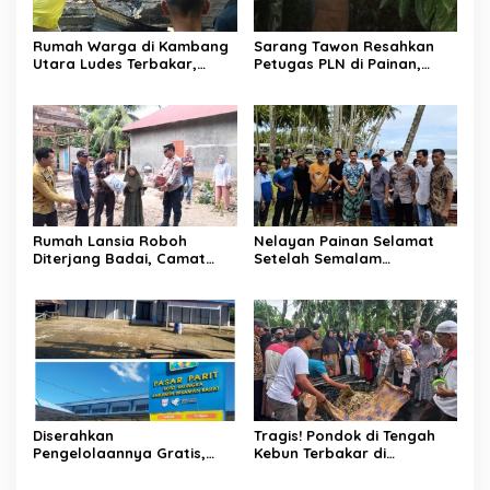
Rumah Warga di Kambang
Sarang Tawon Resahkan
Utara Ludes Terbakar,
Petugas PLN di Painan,
Mobil Damkar Terkendala
Damkarmat Pessel
Jembatan Gantung
Bergerak
Rumah Lansia Roboh
Nelayan Painan Selamat
Diterjang Badai, Camat
Setelah Semalam
Sutera dan Kapolsek Turun
Terombang-ambing di Laut,
Tangan
Ditemukan Warga Lakitan
Selatan
Diserahkan
Tragis! Pondok di Tengah
Pengelolaannya Gratis,
Kebun Terbakar di
Oknum Jorong Nagari Parit
Lengayang, Petani Lansia
Malah Diduga Pungut Uang
Tewas, Istri Alami Luka