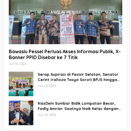
Bawaslu Pessel Perluas Akses Informasi Publik, X-
Banner PPID Disebar ke 7 Titik
Juli 31, 2026
Serap Aspirasi di Pesisir Selatan, Senator
Cerint Iralloza Tasya Soroti BPJS hingga
Kurikulum Merdeka
Juli 26, 2026
NasDem Sumbar Bidik Lompatan Besar,
Fadly Amran: Saatnya Naik Kelas dengan
Kader Berkualitas
Juli 24, 2026