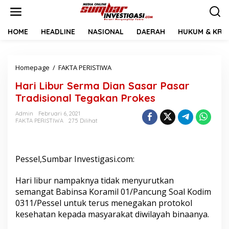
L
e
w
a
HOME
HEADLINE
NASIONAL
DAERAH
HUKUM & KRIM
t
i
k
Homepage
/
FAKTA PERISTIWA
H
e
a
k
Hari Libur Serma Dian Sasar Pasar
r
o
i
n
Tradisional Tegakan Prokes
L
t
i
e
Admin
Februari 6, 2021
FAKTA PERISTIWA
275 Dilihat
b
n
u
r
S
Pessel,Sumbar Investigasi.com:
e
r
m
Hari libur nampaknya tidak menyurutkan
a
semangat Babinsa Koramil 01/Pancung Soal Kodim
D
0311/Pessel untuk terus menegakan protokol
i
kesehatan kepada masyarakat diwilayah binaanya.
a
n