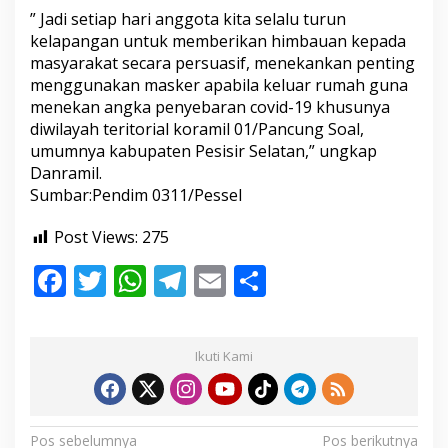
k
” Jadi setiap hari anggota kita selalu turun
a
kelapangan untuk memberikan himbauan kepada
n
masyarakat secara persuasif, menekankan penting
P
r
menggunakan masker apabila keluar rumah guna
o
menekan angka penyebaran covid-19 khusunya
k
diwilayah teritorial koramil 01/Pancung Soal,
e
umumnya kabupaten Pesisir Selatan,” ungkap
s
Danramil.
Sumbar:Pendim 0311/Pessel
Post Views:
275
F
T
W
T
E
S
ac
w
h
el
m
h
e
itt
at
e
ai
ar
Ikuti Kami
b
er
s
gr
l
e
o
A
a
o
p
m
N
Pos sebelumnya
Pos berikutnya