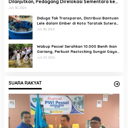
Dilanjutkan, Pedagang Direlokasi Sementara ke
Lapangan Gadih Basanai
Juli 30, 2026
Diduga Tak Transparan, Distribusi Bantuan
Lele dalam Ember di Koto Taratak Sutera
Tuai Sorotan Warga
Juli 30, 2026
Wabup Pessel Serahkan 10.000 Benih Ikan
Gariang, Perkuat Restocking Sungai Gayo
demi Kelestarian Perairan
Juli 29, 2026
SUARA RAKYAT