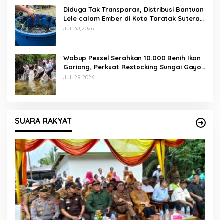
Diduga Tak Transparan, Distribusi Bantuan
Lele dalam Ember di Koto Taratak Sutera
Tuai Sorotan Warga
Juli 30, 2026
Wabup Pessel Serahkan 10.000 Benih Ikan
Gariang, Perkuat Restocking Sungai Gayo
demi Kelestarian Perairan
Juli 29, 2026
SUARA RAKYAT