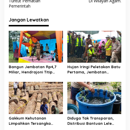
v
Tuntut Perhatian
Di Wilayah Agam.
Pemerintah
i
g
Jangan Lewatkan
a
s
i
p
o
s
Bangun Jembatan Rp4,7
Hujan Iringi Peletakan Batu
Miliar, Hendrajoni Titip
Pertama, Jembatan
Pesan ke Warga: Jangan
Gantung Bintungan
Tebang Hutan
Pelangai Gadang Resmi
Sembarangan
Dibangun
Gakkum Kehutanan
Diduga Tak Transparan,
Limpahkan Tersangka
Distribusi Bantuan Lele
Pembalakan di Sariak
dalam Ember di Koto