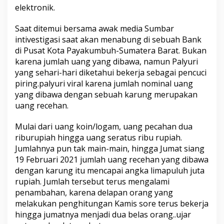
u
elektronik.
n
T
Saat ditemui bersama awak media Sumbar
u
intivestigasi saat akan menabung di sebuah Bank
n
a
di Pusat Kota Payakumbuh-Sumatera Barat. Bukan
R
karena jumlah uang yang dibawa, namun Palyuri
u
yang sehari-hari diketahui bekerja sebagai pencuci
n
piring.palyuri viral karena jumlah nominal uang
g
yang dibawa dengan sebuah karung merupakan
u
M
uang recehan.
e
n
Mulai dari uang koin/logam, uang pecahan dua
d
riburupiah hingga uang seratus ribu rupiah.
a
Jumlahnya pun tak main-main, hingga Jumat siang
d
a
19 Februari 2021 jumlah uang recehan yang dibawa
k
dengan karung itu mencapai angka limapuluh juta
V
rupiah. Jumlah tersebut terus mengalami
i
penambahan, karena delapan orang yang
r
a
melakukan penghitungan Kamis sore terus bekerja
l
hingga jumatnya menjadi dua belas orang..ujar
D