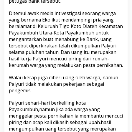
petugas bank tersebut.
i
P
Ditemui awak media intivestigasi seorang warga
a
y
yang bernama Eko ikut mendampingi pria yang
a
beralamat di Keluruah Tigo Koto Diateh Kecamatan
k
Payakumbuh Utara-Kota Payakumbuh untuk
u
mengantarkan buat menabung ke Bank, uang
m
tersebut diperkirakan telah dikumpulkan Palyuri
b
u
selama puluhan tahun. Dan uang itu merupakan
h
hasil kerja Palyuri mencuci piring dari rumah-
kerumah warga yang melakukan pesta pernikahan.
Walau kerap juga diberi uang oleh warga, namun
Palyuri tidak melakukan pekerjaan sebagai
pengemis.
Palyuri sehari-hari berkeliling kota
Payakumbuh,namun jika ada warga yang
menggelar pesta pernikahan ia membantu mencuci
piring dan acap kali dikasih sebagai upah.hasil
mengumpulkan uang tersebut yang merupakan