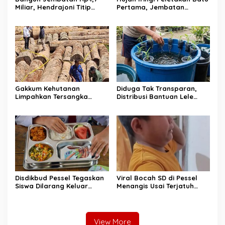
Miliar, Hendrajoni Titip
Pertama, Jembatan
Pesan ke Warga: Jangan
Gantung Bintungan
Tebang Hutan
Pelangai Gadang Resmi
Sembarangan
Dibangun
Gakkum Kehutanan
Diduga Tak Transparan,
Limpahkan Tersangka
Distribusi Bantuan Lele
Pembalakan di Sariak
dalam Ember di Koto
Bayang ke Kejari Solok
Taratak Sutera Tuai
Sorotan Warga
Disdikbud Pessel Tegaskan
Viral Bocah SD di Pessel
Siswa Dilarang Keluar
Menangis Usai Terjatuh
Sekolah Jemput Ompreng
Jemput Ompreng MBG,
MBG, SPPG Akan Dievaluasi
Sebut Harus Ganti Rp80
Ribu Jika Hanyut
View More