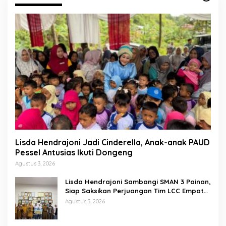
Lisda Hendrajoni Jadi Cinderella, Anak-anak PAUD
Pessel Antusias Ikuti Dongeng
Agustus 3, 2026
Lisda Hendrajoni Sambangi SMAN 3 Painan,
Siap Saksikan Perjuangan Tim LCC Empat
Pilar di Jakarta
Agustus 3, 2026