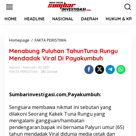
L
e
w
a
HOME
HEADLINE
NASIONAL
DAERAH
HUKUM & KRIM
t
i
k
Homepage
/
FAKTA PERISTIWA
M
e
e
k
Menabung Puluhan TahunTuna Rungu
n
o
a
n
Mendadak Viral Di Payakumbuh
b
t
u
e
Admin
Februari 20, 2021
FAKTA PERISTIWA
280 Dilihat
n
n
g
P
u
Sumbarinvestigasi.com,Payakumbuh:
l
u
h
Sengsara membawa nikmat ini sebutan yang
a
dilakoni Seorang Kakek Tuna Rungu yang
n
mengalami gangguan/hambatan
T
pendengaran.bapak ini bernama Palyuri umur (65)
a
h
tahun mendadak Viral didunia media cetak dan