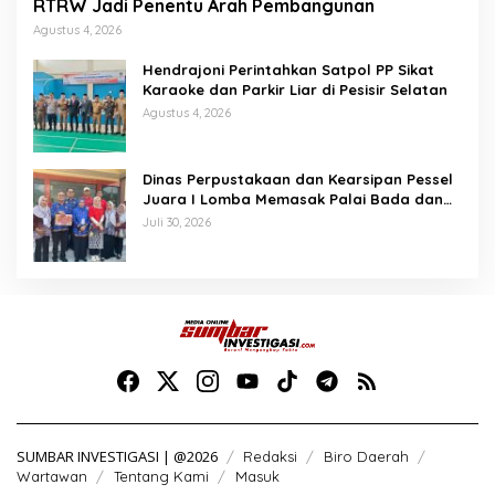
RTRW Jadi Penentu Arah Pembangunan
Agustus 4, 2026
Hendrajoni Perintahkan Satpol PP Sikat
Karaoke dan Parkir Liar di Pesisir Selatan
Agustus 4, 2026
Dinas Perpustakaan dan Kearsipan Pessel
Juara I Lomba Memasak Palai Bada dan
Lamang Golek
Juli 30, 2026
SUMBAR INVESTIGASI | @2026
Redaksi
Biro Daerah
Wartawan
Tentang Kami
Masuk