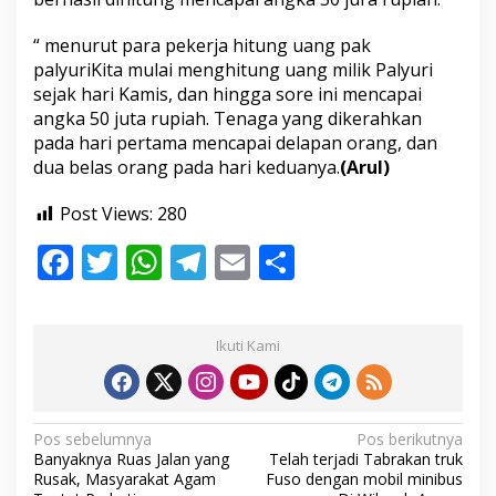
“ menurut para pekerja hitung uang pak
palyuriKita mulai menghitung uang milik Palyuri
sejak hari Kamis, dan hingga sore ini mencapai
angka 50 juta rupiah. Tenaga yang dikerahkan
pada hari pertama mencapai delapan orang, dan
dua belas orang pada hari keduanya.
(Arul)
Post Views:
280
F
T
W
T
E
S
ac
w
h
el
m
h
e
itt
at
e
ai
ar
Ikuti Kami
b
er
s
gr
l
e
o
A
a
o
p
m
N
Pos sebelumnya
Pos berikutnya
Banyaknya Ruas Jalan yang
Telah terjadi Tabrakan truk
k
p
a
Rusak, Masyarakat Agam
Fuso dengan mobil minibus