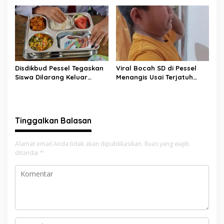
Bayang ke Kejari Solok
Taratak Sutera Tuai
Sorotan Warga
Disdikbud Pessel Tegaskan
Viral Bocah SD di Pessel
Siswa Dilarang Keluar
Menangis Usai Terjatuh
Sekolah Jemput Ompreng
Jemput Ompreng MBG,
MBG, SPPG Akan Dievaluasi
Sebut Harus Ganti Rp80
Ribu Jika Hanyut
Tinggalkan Balasan
Alamat email Anda tidak akan dipublikasikan.
Ruas yang wajib
ditandai
*