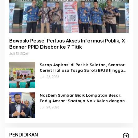
Bawaslu Pessel Perluas Akses Informasi Publik, X-
Banner PPID Disebar ke 7 Titik
Juli 31, 2026
Serap Aspirasi di Pesisir Selatan, Senator
Cerint Iralloza Tasya Soroti BPJS hingga
Kurikulum Merdeka
Juli 26, 2026
NasDem Sumbar Bidik Lompatan Besar,
Fadly Amran: Saatnya Naik Kelas dengan
Kader Berkualitas
Juli 24, 2026
PENDIDIKAN