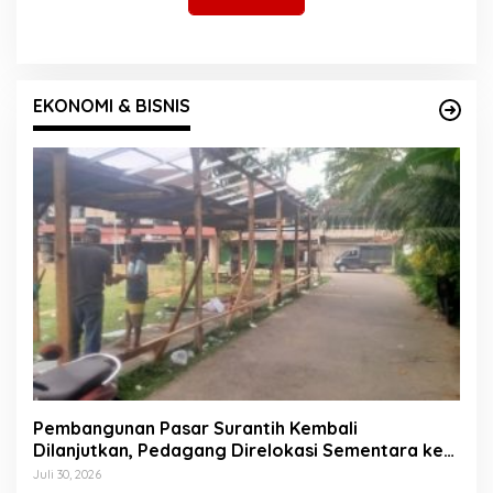
EKONOMI & BISNIS
Pembangunan Pasar Surantih Kembali
Dilanjutkan, Pedagang Direlokasi Sementara ke
Lapangan Gadih Basanai
Juli 30, 2026