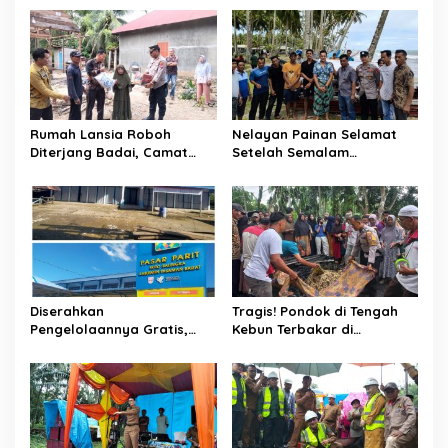
s
i
p
o
s
Rumah Lansia Roboh
Nelayan Painan Selamat
Diterjang Badai, Camat
Setelah Semalam
Sutera dan Kapolsek Turun
Terombang-ambing di Laut,
Tangan
Ditemukan Warga Lakitan
Selatan
Diserahkan
Tragis! Pondok di Tengah
Pengelolaannya Gratis,
Kebun Terbakar di
Oknum Jorong Nagari Parit
Lengayang, Petani Lansia
Malah Diduga Pungut Uang
Tewas, Istri Alami Luka
Kontrak Toko
Bakar