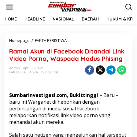
L
e
w
a
HOME
HEADLINE
NASIONAL
DAERAH
HUKUM & KRIM
t
i
k
Homepage
/
FAKTA PERISTIWA
R
e
a
k
Ramai Akun di Facebook Ditandai Link
m
o
a
n
Video Porno, Waspada Modus Phising
i
t
A
e
Admin
April 23, 2021
FAKTA PERISTIWA
229 Dilihat
k
n
u
n
d
Sumbarinvestigasi.com, Bukittinggi –
Baru –
i
F
baru ini Warganet di hebohkan dengan
a
perbincangan di media sosial Facebook
c
melaporkan notifikasi link video porno yang
e
menandai akun mereka.
b
o
o
Salah satu netizen yang mengeluhkan hal tersebut