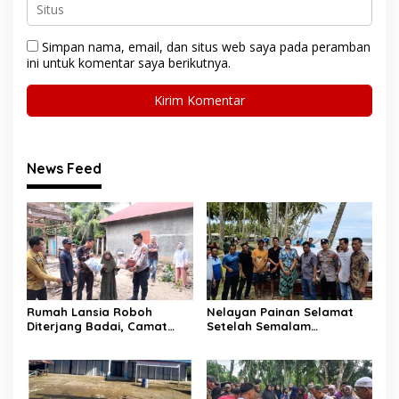
Simpan nama, email, dan situs web saya pada peramban
ini untuk komentar saya berikutnya.
News Feed
Rumah Lansia Roboh
Nelayan Painan Selamat
Diterjang Badai, Camat
Setelah Semalam
Sutera dan Kapolsek Turun
Terombang-ambing di Laut,
Tangan
Ditemukan Warga Lakitan
Selatan