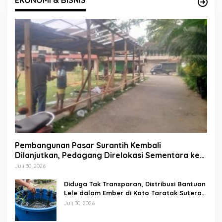
Pembangunan Pasar Surantih Kembali
Dilanjutkan, Pedagang Direlokasi Sementara ke
Lapangan Gadih Basanai
Juli 30, 2026
Diduga Tak Transparan, Distribusi Bantuan
Lele dalam Ember di Koto Taratak Sutera
Tuai Sorotan Warga
Juli 30, 2026