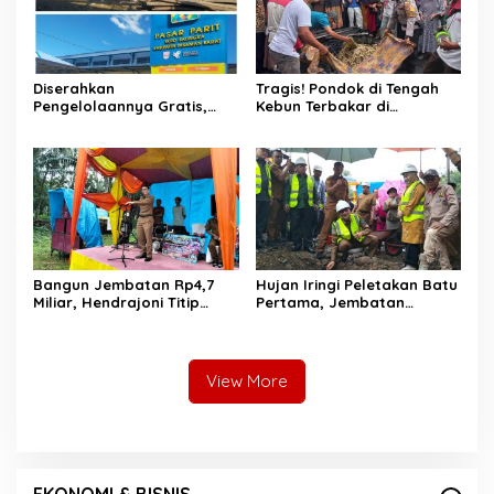
Diserahkan
Tragis! Pondok di Tengah
Pengelolaannya Gratis,
Kebun Terbakar di
Oknum Jorong Nagari Parit
Lengayang, Petani Lansia
Malah Diduga Pungut Uang
Tewas, Istri Alami Luka
Kontrak Toko
Bakar
Bangun Jembatan Rp4,7
Hujan Iringi Peletakan Batu
Miliar, Hendrajoni Titip
Pertama, Jembatan
Pesan ke Warga: Jangan
Gantung Bintungan
Tebang Hutan
Pelangai Gadang Resmi
Sembarangan
Dibangun
View More
EKONOMI & BISNIS