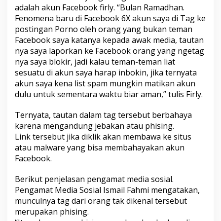
k
adalah akun Facebook firly. “Bulan Ramadhan.
D
Fenomena baru di Facebook 6X akun saya di Tag ke
i
postingan Porno oleh orang yang bukan teman
t
Facebook saya katanya kepada awak media, tautan
a
n
nya saya laporkan ke Facebook orang yang ngetag
d
nya saya blokir, jadi kalau teman-teman liat
a
sesuatu di akun saya harap inbokin, jika ternyata
i
akun saya kena list spam mungkin matikan akun
L
i
dulu untuk sementara waktu biar aman,” tulis Firly.
n
k
Ternyata, tautan dalam tag tersebut berbahaya
V
karena mengandung jebakan atau phising.
i
Link tersebut jika diklik akan membawa ke situs
d
e
atau malware yang bisa membahayakan akun
o
Facebook.
P
o
Berikut penjelasan pengamat media sosial.
r
Pengamat Media Sosial Ismail Fahmi mengatakan,
n
o
munculnya tag dari orang tak dikenal tersebut
,
merupakan phising.
W