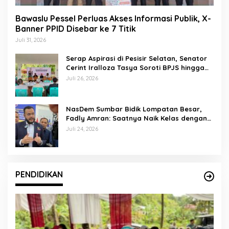
Bawaslu Pessel Perluas Akses Informasi Publik, X-
Banner PPID Disebar ke 7 Titik
Juli 31, 2026
Serap Aspirasi di Pesisir Selatan, Senator
Cerint Iralloza Tasya Soroti BPJS hingga
Kurikulum Merdeka
Juli 26, 2026
NasDem Sumbar Bidik Lompatan Besar,
Fadly Amran: Saatnya Naik Kelas dengan
Kader Berkualitas
Juli 24, 2026
PENDIDIKAN