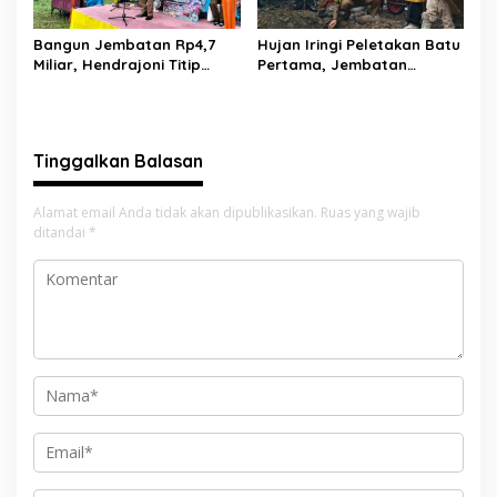
Bangun Jembatan Rp4,7
Hujan Iringi Peletakan Batu
Miliar, Hendrajoni Titip
Pertama, Jembatan
Pesan ke Warga: Jangan
Gantung Bintungan
Tebang Hutan
Pelangai Gadang Resmi
Sembarangan
Dibangun
Tinggalkan Balasan
Alamat email Anda tidak akan dipublikasikan.
Ruas yang wajib
ditandai
*