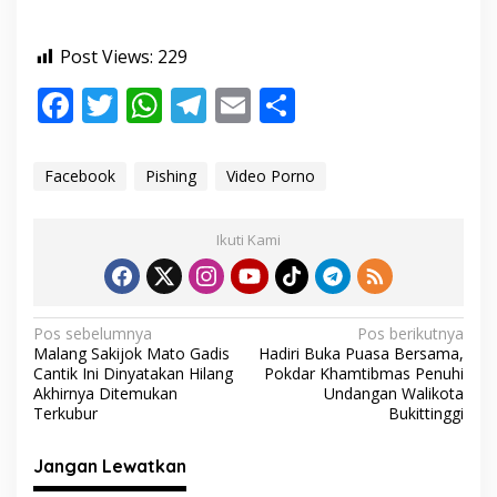
Post Views:
229
F
T
W
T
E
S
ac
w
h
el
m
h
e
itt
at
e
ai
ar
Facebook
Pishing
Video Porno
b
er
s
gr
l
e
o
A
a
Ikuti Kami
o
p
m
k
p
N
Pos sebelumnya
Pos berikutnya
Malang Sakijok Mato Gadis
Hadiri Buka Puasa Bersama,
a
Cantik Ini Dinyatakan Hilang
Pokdar Khamtibmas Penuhi
v
Akhirnya Ditemukan
Undangan Walikota
Terkubur
Bukittinggi
i
g
Jangan Lewatkan
a