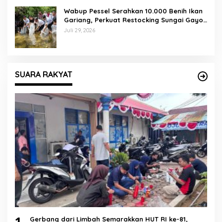
Wabup Pessel Serahkan 10.000 Benih Ikan
Gariang, Perkuat Restocking Sungai Gayo
demi Kelestarian Perairan
Juli 29, 2026
SUARA RAKYAT
1
Gerbang dari Limbah Semarakkan HUT RI ke-81,