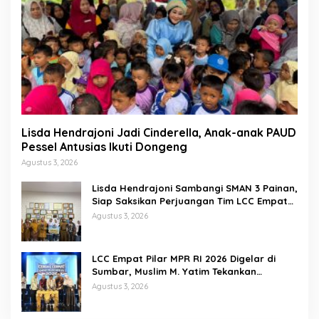
Lisda Hendrajoni Jadi Cinderella, Anak-anak PAUD
Pessel Antusias Ikuti Dongeng
Agustus 3, 2026
Lisda Hendrajoni Sambangi SMAN 3 Painan,
Siap Saksikan Perjuangan Tim LCC Empat
Pilar di Jakarta
Agustus 3, 2026
LCC Empat Pilar MPR RI 2026 Digelar di
Sumbar, Muslim M. Yatim Tekankan
Pentingnya Karakter Generasi Muda
Agustus 3, 2026