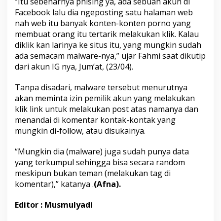
“Itu sebenarnya phising ya, ada sebuah akun di
a
Facebook lalu dia ngeposting satu halaman web
s
nah web itu banyak konten-konten porno yang
p
a
membuat orang itu tertarik melakukan klik. Kalau
d
diklik kan larinya ke situs itu, yang mungkin sudah
a
ada semacam malware-nya,” ujar Fahmi saat dikutip
M
dari akun IG nya, Jum’at, (23/04).
o
d
u
Tanpa disadari, malware tersebut menurutnya
s
akan meminta izin pemilik akun yang melakukan
P
klik link untuk melakukan post atas namanya dan
h
menandai di komentar kontak-kontak yang
i
s
mungkin di-follow, atau disukainya.
i
n
“Mungkin dia (malware) juga sudah punya data
g
yang terkumpul sehingga bisa secara random
meskipun bukan teman (melakukan tag di
komentar),” katanya .
(Afna).
Editor : Musmulyadi