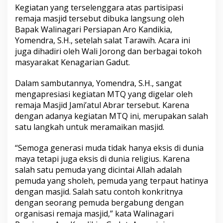
t
Kegiatan yang terselenggara atas partisipasi
u
remaja masjid tersebut dibuka langsung oleh
l
Bapak Walinagari Persiapan Aro Kandikia,
A
Yomendra, S.H., setelah salat Tarawih. Acara ini
b
r
juga dihadiri oleh Wali Jorong dan berbagai tokoh
a
masyarakat Kenagarian Gadut.
r
S
Dalam sambutannya, Yomendra, S.H., sangat
u
mengapresiasi kegiatan MTQ yang digelar oleh
k
s
remaja Masjid Jami’atul Abrar tersebut. Karena
e
dengan adanya kegiatan MTQ ini, merupakan salah
s
satu langkah untuk meramaikan masjid.
L
a
“Semoga generasi muda tidak hanya eksis di dunia
k
s
maya tetapi juga eksis di dunia religius. Karena
a
salah satu pemuda yang dicintai Allah adalah
n
pemuda yang sholeh, pemuda yang terpaut hatinya
a
dengan masjid. Salah satu contoh konkritnya
k
a
dengan seorang pemuda bergabung dengan
n
organisasi remaja masjid,” kata Walinagari
M