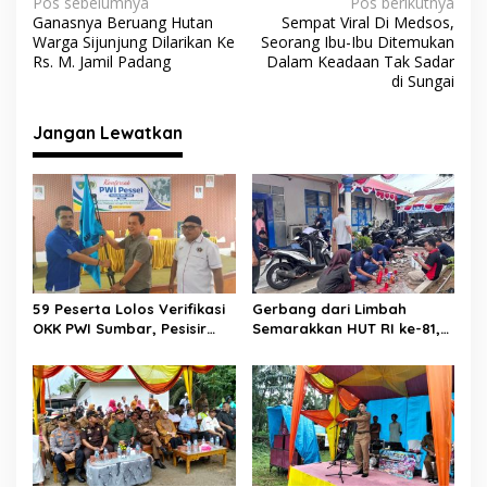
o
p
m
N
Pos sebelumnya
Pos berikutnya
Ganasnya Beruang Hutan
Sempat Viral Di Medsos,
k
p
a
Warga Sijunjung Dilarikan Ke
Seorang Ibu-Ibu Ditemukan
v
Rs. M. Jamil Padang
Dalam Keadaan Tak Sadar
di Sungai
i
g
Jangan Lewatkan
a
s
i
p
o
s
59 Peserta Lolos Verifikasi
Gerbang dari Limbah
OKK PWI Sumbar, Pesisir
Semarakkan HUT RI ke-81,
Selatan Terbanyak dengan
Diskominfo Pessel
11 Peserta
Gaungkan Semangat Cinta
Lingkungan