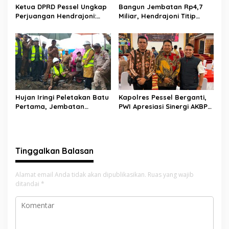
Ketua DPRD Pessel Ungkap
Bangun Jembatan Rp4,7
Perjuangan Hendrajoni:
Miliar, Hendrajoni Titip
Hari Libur Tetap ke Jakarta
Pesan ke Warga: Jangan
Jemput Anggaran
Tebang Hutan
Sembarangan
Hujan Iringi Peletakan Batu
Kapolres Pessel Berganti,
Pertama, Jembatan
PWI Apresiasi Sinergi AKBP
Gantung Bintungan
Derry Indra dan Sambut
Pelangai Gadang Resmi
AKBP Ricky Ricardo
Dibangun
Tinggalkan Balasan
Alamat email Anda tidak akan dipublikasikan.
Ruas yang wajib
ditandai
*