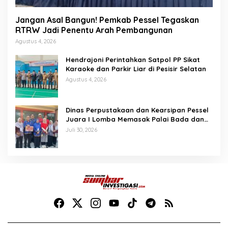
Jangan Asal Bangun! Pemkab Pessel Tegaskan
RTRW Jadi Penentu Arah Pembangunan
Agustus 4, 2026
Hendrajoni Perintahkan Satpol PP Sikat
Karaoke dan Parkir Liar di Pesisir Selatan
Agustus 4, 2026
Dinas Perpustakaan dan Kearsipan Pessel
Juara I Lomba Memasak Palai Bada dan
Lamang Golek
Juli 30, 2026