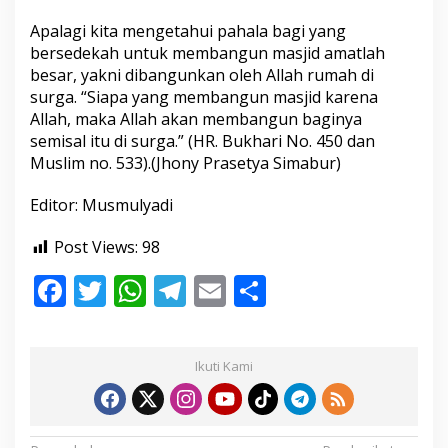
Apalagi kita mengetahui pahala bagi yang
bersedekah untuk membangun masjid amatlah
besar, yakni dibangunkan oleh Allah rumah di
surga. “Siapa yang membangun masjid karena
Allah, maka Allah akan membangun baginya
semisal itu di surga.” (HR. Bukhari No. 450 dan
Muslim no. 533).(Jhony Prasetya Simabur)
Editor: Musmulyadi
Post Views:
98
F
T
W
T
E
S
ac
w
h
el
m
h
e
itt
at
e
ai
ar
Ikuti Kami
b
er
s
gr
l
e
o
A
a