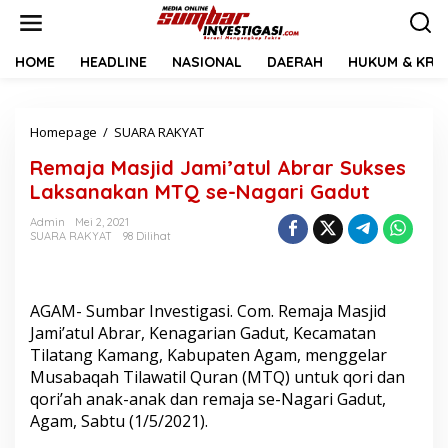
L
e
w
a
HOME
HEADLINE
NASIONAL
DAERAH
HUKUM & KRIM
t
i
k
Homepage
/
SUARA RAKYAT
R
e
e
k
Remaja Masjid Jami’atul Abrar Sukses
m
o
a
n
Laksanakan MTQ se-Nagari Gadut
j
t
a
e
Admin
Mei 2, 2021
SUARA RAKYAT
98 Dilihat
M
n
a
s
j
AGAM- Sumbar Investigasi. Com. Remaja Masjid
i
d
Jami’atul Abrar, Kenagarian Gadut, Kecamatan
J
Tilatang Kamang, Kabupaten Agam, menggelar
a
Musabaqah Tilawatil Quran (MTQ) untuk qori dan
m
qori’ah anak-anak dan remaja se-Nagari Gadut,
i
Agam, Sabtu (1/5/2021).
'
a