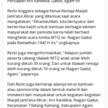
Persiapan Aro Kandikia, Gadut, Agam ini
T
Q
Rezki Anggara sebagai Ketua Remaja Masjid
s
e
Jami’atul Abrar yang ditemuai saat acara
-
mengatakan, “Alhamdulillah, kita bersyukur dan
N
berterima kasih untuk bantuan berbagai elemen
a
masyarakat dan pemuda karna telah berhasil
g
menghelat acara lomba MTQ se- Nagari Gadut
a
r
pada Ramadhan 1442 H ini,” ungkapnya.
i
G
Rezki juga menginformasikan, “Adapun jumlah
a
peserta cabang tilawah MTQ anak-anak lebih
d
kurang diikuti 30 orang. Dan untuk tilawah remaja
u
t
lebih kurang diikuti 10 orang se-Nagari Gadut,
Agam,” paparnya.
Dan Rezki juga berharap adanya terus bantuan
atau sponsorship dalam bentuk materiil dan
immateril dari masyarakat untuk kegiatan-kegiatan
Masjid Jami’atul Abrar, Aro Kandikia, Nagari Gadut,
Kecamatan Tilatang Kamang, Kabupaten Agam.