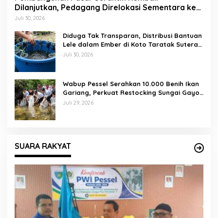
Dilanjutkan, Pedagang Direlokasi Sementara ke
Lapangan Gadih Basanai
Juli 30, 2026
Diduga Tak Transparan, Distribusi Bantuan
Lele dalam Ember di Koto Taratak Sutera
Tuai Sorotan Warga
Juli 30, 2026
Wabup Pessel Serahkan 10.000 Benih Ikan
Gariang, Perkuat Restocking Sungai Gayo
demi Kelestarian Perairan
Juli 29, 2026
SUARA RAKYAT