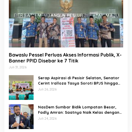
Bawaslu Pessel Perluas Akses Informasi Publik, X-
Banner PPID Disebar ke 7 Titik
Juli 31, 2026
Serap Aspirasi di Pesisir Selatan, Senator
Cerint Iralloza Tasya Soroti BPJS hingga
Kurikulum Merdeka
Juli 26, 2026
NasDem Sumbar Bidik Lompatan Besar,
Fadly Amran: Saatnya Naik Kelas dengan
Kader Berkualitas
Juli 24, 2026