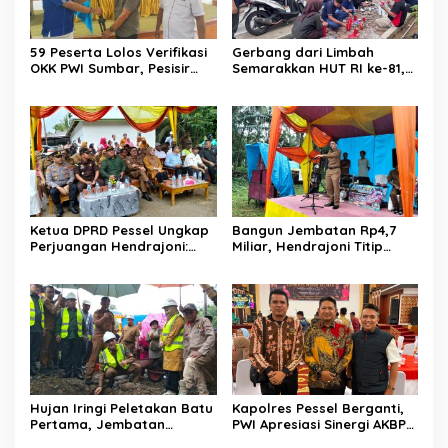
59 Peserta Lolos Verifikasi
Gerbang dari Limbah
OKK PWI Sumbar, Pesisir
Semarakkan HUT RI ke-81,
Selatan Terbanyak dengan
Diskominfo Pessel
11 Peserta
Gaungkan Semangat Cinta
Lingkungan
Ketua DPRD Pessel Ungkap
Bangun Jembatan Rp4,7
Perjuangan Hendrajoni:
Miliar, Hendrajoni Titip
Hari Libur Tetap ke Jakarta
Pesan ke Warga: Jangan
Jemput Anggaran
Tebang Hutan
Sembarangan
Hujan Iringi Peletakan Batu
Kapolres Pessel Berganti,
Pertama, Jembatan
PWI Apresiasi Sinergi AKBP
Gantung Bintungan
Derry Indra dan Sambut