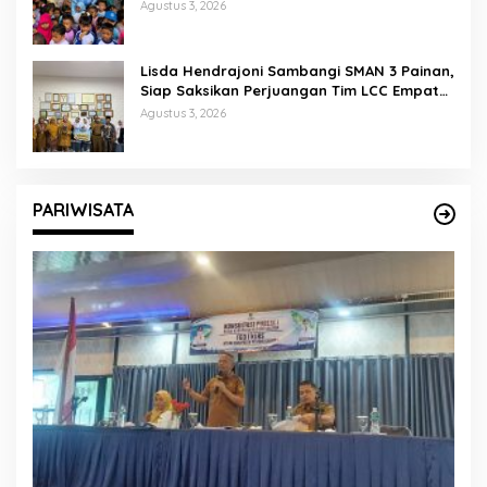
Agustus 3, 2026
Lisda Hendrajoni Sambangi SMAN 3 Painan,
Siap Saksikan Perjuangan Tim LCC Empat
Pilar di Jakarta
Agustus 3, 2026
PARIWISATA