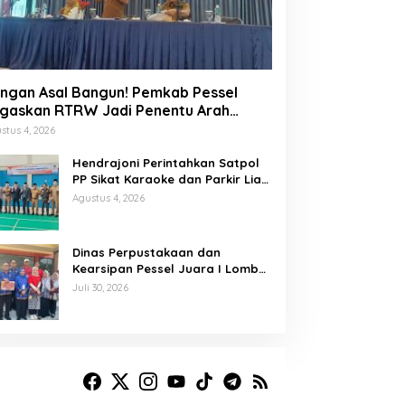
ngan Asal Bangun! Pemkab Pessel
gaskan RTRW Jadi Penentu Arah
embangunan
stus 4, 2026
Hendrajoni Perintahkan Satpol
PP Sikat Karaoke dan Parkir Liar
di Pesisir Selatan
Agustus 4, 2026
Dinas Perpustakaan dan
Kearsipan Pessel Juara I Lomba
Memasak Palai Bada dan
Juli 30, 2026
Lamang Golek