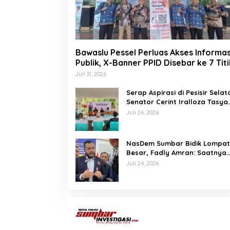
Bawaslu Pessel Perluas Akses Informas
Publik, X-Banner PPID Disebar ke 7 Titi
Juli 31, 2026
Serap Aspirasi di Pesisir Selat
Senator Cerint Iralloza Tasya
Soroti BPJS hingga Kurikulum
Juli 26, 2026
Merdeka
NasDem Sumbar Bidik Lompa
Besar, Fadly Amran: Saatnya
Naik Kelas dengan Kader
Juli 24, 2026
Berkualitas