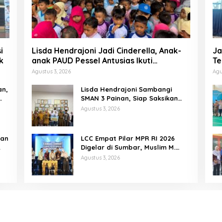
i
Lisda Hendrajoni Jadi Cinderella, Anak-
Ja
k
anak PAUD Pessel Antusias Ikuti
Te
Dongeng
P
Agustus 3, 2026
Agu
an,
Lisda Hendrajoni Sambangi
SMAN 3 Painan, Siap Saksikan
Perjuangan Tim LCC Empat Pilar
Agustus 3, 2026
di Jakarta
tan
LCC Empat Pilar MPR RI 2026
Digelar di Sumbar, Muslim M.
Yatim Tekankan Pentingnya
Agustus 3, 2026
Karakter Generasi Muda