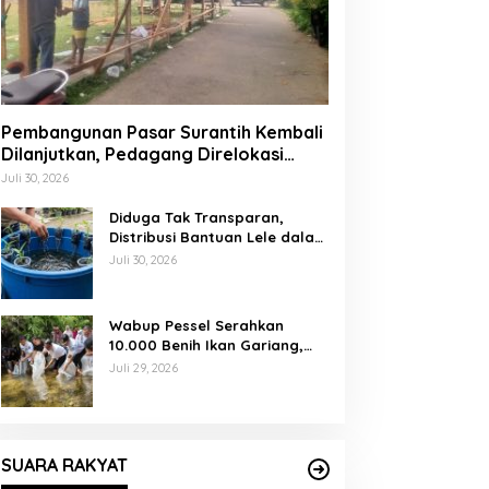
Pembangunan Pasar Surantih Kembali
Dilanjutkan, Pedagang Direlokasi
Sementara ke Lapangan Gadih
Juli 30, 2026
Basanai
Diduga Tak Transparan,
Distribusi Bantuan Lele dalam
Ember di Koto Taratak Sutera
Juli 30, 2026
Tuai Sorotan Warga
Wabup Pessel Serahkan
10.000 Benih Ikan Gariang,
Perkuat Restocking Sungai
Juli 29, 2026
Gayo demi Kelestarian
Perairan
SUARA RAKYAT