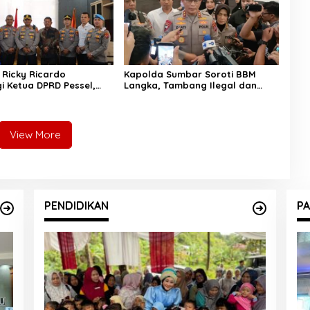
 Ricky Ricardo
Kapolda Sumbar Soroti BBM
 Ketua DPRD Pessel,
Langka, Tambang Ilegal dan
hingga Kenakalan
Narkoba: “Jangan Beri Ruang
adi Sorotan
Pelaku Kejahatan”
View More
PENDIDIKAN
PA