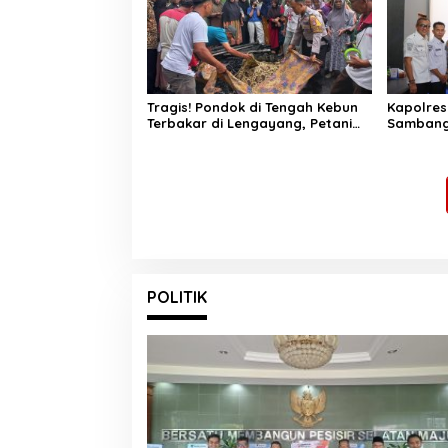
Tragis! Pondok di Tengah Kebun
Kapolres
Terbakar di Lengayang, Petani
Sambangi
Lansia Tewas, Istri Alami Luka
Narkoba 
Bakar
Remaja J
POLITIK