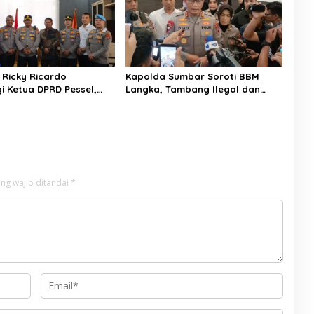
 Ricky Ricardo
Kapolda Sumbar Soroti BBM
 Ketua DPRD Pessel,
Langka, Tambang Ilegal dan
hingga Kenakalan
Narkoba: “Jangan Beri Ruang
adi Sorotan
Pelaku Kejahatan”
ng wajib ditandai
*