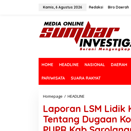
L
e
Kamis, 6 Agustus 2026
Redaksi
Biro Daerah
w
a
t
i
k
e
k
o
n
t
HOME
HEADLINE
NASIONAL
DAERAH
e
n
PARIWISATA
SUARA RAKYAT
Homepage
/
HEADLINE
L
a
Laporan LSM Lidik K
p
o
Tentang Dugaan Kor
r
a
PUPR Kab.Sarolang
n