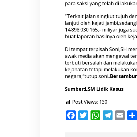
para saksi yang telah di lakukan
i
T
e
“Terkait jalan singkut tujuh den
n
lanjuti oleh kejati jambi,sedan
t
14.898.030.165,- miliyar juga s
a
buat laporan hasilnya oleh kej
n
g
D
Di tempat terpisah Soni,SH m
u
awak media akan mengawal teru
g
terbuti bersalah dan melakuka
a
kejahatan tetapi melakukan ko
a
n
negara,”tutup soni..
Bersambun
K
o
Sumber:LSM Lidik Kasus
r
u
Post Views:
130
p
s
F
T
W
T
E
i
T
ac
w
h
el
m
i
g
e
itt
at
e
ai
a