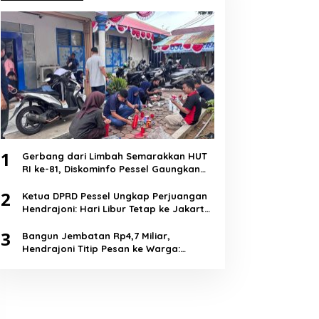
1
Gerbang dari Limbah Semarakkan HUT
RI ke-81, Diskominfo Pessel Gaungkan
Semangat Cinta Lingkungan
2
Ketua DPRD Pessel Ungkap Perjuangan
Hendrajoni: Hari Libur Tetap ke Jakarta
Jemput Anggaran
3
Bangun Jembatan Rp4,7 Miliar,
Hendrajoni Titip Pesan ke Warga:
Jangan Tebang Hutan Sembarangan