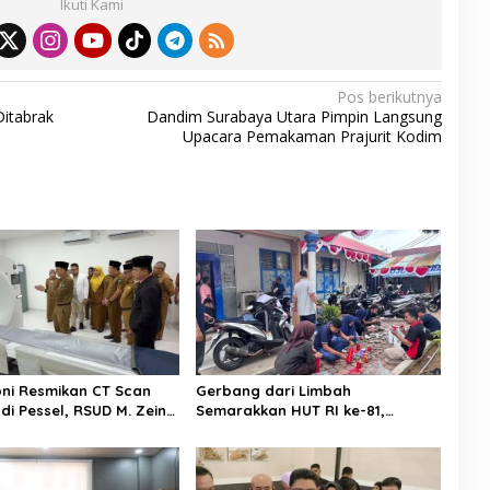
Ikuti Kami
e
Pos berikutnya
Ditabrak
Dandim Surabaya Utara Pimpin Langsung
Upacara Pemakaman Prajurit Kodim
ni Resmikan CT Scan
Gerbang dari Limbah
di Pessel, RSUD M. Zein
Semarakkan HUT RI ke-81,
ini Layani Pemeriksaan
Diskominfo Pessel Gaungkan
Semangat Cinta Lingkungan