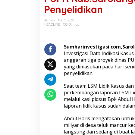
L
Penyelidikan
S
M
L
Admin
Mei 5, 2021
i
HEADLINE
130 Dilihat
d
i
k
K
Sumbarinvestigasi.com,Sarol
a
Investigasi Data Indikasi Kasu
s
anggaran tiga proyek dinas PU
u
yang dimasukan pada hari seni
s
penyelidikan.
d
i
K
Saat team LSM Lidik Kasus dan
e
perkembangan laporan LSM Lid
j
melalui kasi pidsus Bpk Abdul
a
laporan lidik kasus sudah dal
t
i
J
Abdul Haris mengatakan untuk 
a
miliyar di desa teluk mancur k
m
langsung dan sedang di buat la
b