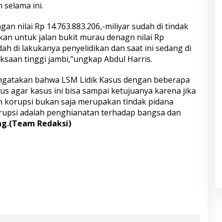
 selama ini.
gan nilai Rp 14.763.883.206,-miliyar sudah di tindak
gkan untuk jalan bukit murau denagn nilai Rp
udah di lakukanya penyelidikan dan saat ini sedang di
aksaan tinggi jambi,”ungkap Abdul Harris.
engatakan bahwa LSM Lidik Kasus dengan beberapa
s agar kasus ini bisa sampai ketujuanya karena jika
n korupsi bukan saja merupakan tindak pidana
rupsi adalah penghianatan terhadap bangsa dan
g.(Team Redaksi)
S
h
ar