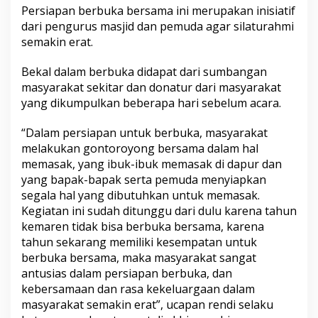
a
Persiapan berbuka bersama ini merupakan inisiatif
m
dari pengurus masjid dan pemuda agar silaturahmi
a
semakin erat.
J
a
m
Bekal dalam berbuka didapat dari sumbangan
a
masyarakat sekitar dan donatur dari masyarakat
'
yang dikumpulkan beberapa hari sebelum acara.
a
h
“Dalam persiapan untuk berbuka, masyarakat
M
a
melakukan gontoroyong bersama dalam hal
s
memasak, yang ibuk-ibuk memasak di dapur dan
j
yang bapak-bapak serta pemuda menyiapkan
i
segala hal yang dibutuhkan untuk memasak.
d
Kegiatan ini sudah ditunggu dari dulu karena tahun
A
l
kemaren tidak bisa berbuka bersama, karena
-
tahun sekarang memiliki kesempatan untuk
I
berbuka bersama, maka masyarakat sangat
s
antusias dalam persiapan berbuka, dan
t
i
kebersamaan dan rasa kekeluargaan dalam
q
masyarakat semakin erat”, ucapan rendi selaku
a