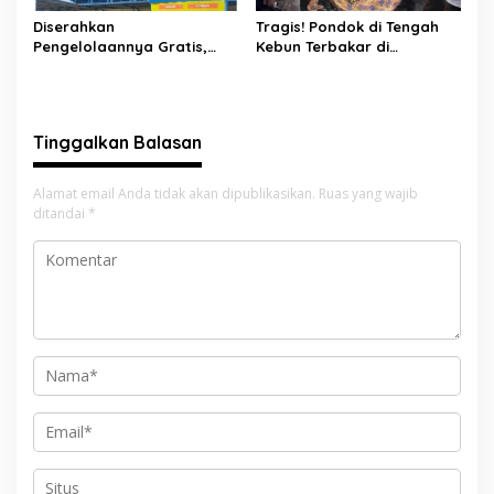
Diserahkan
Tragis! Pondok di Tengah
Pengelolaannya Gratis,
Kebun Terbakar di
Oknum Jorong Nagari Parit
Lengayang, Petani Lansia
Malah Diduga Pungut Uang
Tewas, Istri Alami Luka
Kontrak Toko
Bakar
Tinggalkan Balasan
Alamat email Anda tidak akan dipublikasikan.
Ruas yang wajib
ditandai
*