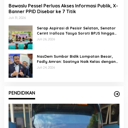
Bawaslu Pessel Perluas Akses Informasi Publik, X-
Banner PPID Disebar ke 7 Titik
Juli 31, 2026
Serap Aspirasi di Pesisir Selatan, Senator
Cerint Iralloza Tasya Soroti BPJS hingga
Kurikulum Merdeka
Juli 26, 2026
NasDem Sumbar Bidik Lompatan Besar,
Fadly Amran: Saatnya Naik Kelas dengan
Kader Berkualitas
Juli 24, 2026
PENDIDIKAN