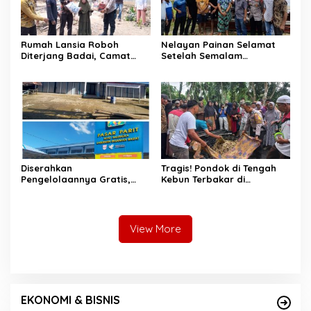
Rumah Lansia Roboh
Nelayan Painan Selamat
Diterjang Badai, Camat
Setelah Semalam
Sutera dan Kapolsek Turun
Terombang-ambing di Laut,
Tangan
Ditemukan Warga Lakitan
Selatan
Diserahkan
Tragis! Pondok di Tengah
Pengelolaannya Gratis,
Kebun Terbakar di
Oknum Jorong Nagari Parit
Lengayang, Petani Lansia
Malah Diduga Pungut Uang
Tewas, Istri Alami Luka
Kontrak Toko
Bakar
View More
EKONOMI & BISNIS