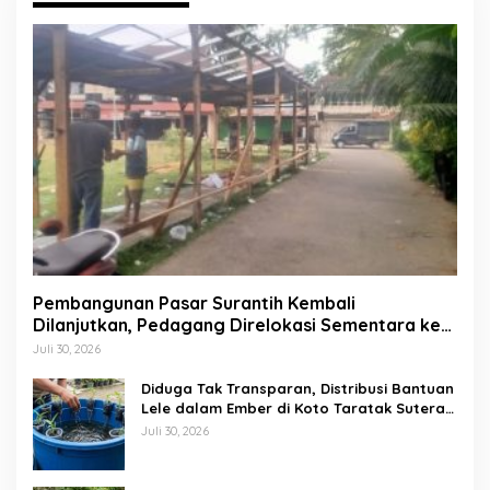
Pembangunan Pasar Surantih Kembali
Dilanjutkan, Pedagang Direlokasi Sementara ke
Lapangan Gadih Basanai
Juli 30, 2026
Diduga Tak Transparan, Distribusi Bantuan
Lele dalam Ember di Koto Taratak Sutera
Tuai Sorotan Warga
Juli 30, 2026