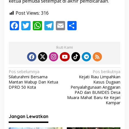
ketua pemuda setempat di akhir pembicaraan.
m
a
Post Views:
316
h
F
T
W
T
E
S
ac
w
h
el
m
h
e
itt
at
e
ai
ar
Ikuti Kami
b
er
s
gr
l
e
o
A
a
o
p
m
N
Pos sebelumnya
Pos berikutnya
Silaturahmi Bersama
Kejati Riau Limpahkan
k
p
a
Mantan Wabup Dan Ketua
Kasus Dugaan
v
DPRD 50 Kota
Penyalahgunaan Anggaran
PAD dan BUMDES Desa
i
Muara Mahat Baru Ke Kejari
Kampar
g
a
Jangan Lewatkan
s