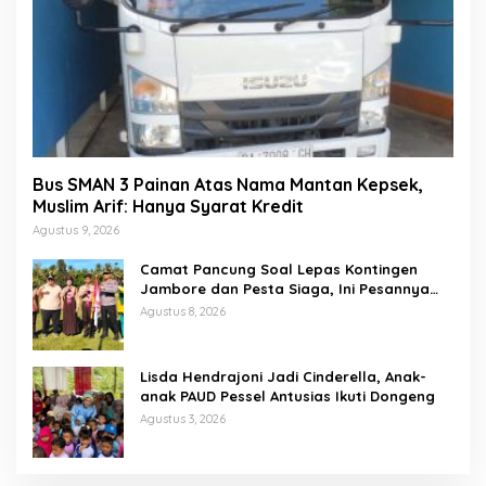
Bus SMAN 3 Painan Atas Nama Mantan Kepsek,
Muslim Arif: Hanya Syarat Kredit
Agustus 9, 2026
Camat Pancung Soal Lepas Kontingen
Jambore dan Pesta Siaga, Ini Pesannya
kepada Peserta
Agustus 8, 2026
Lisda Hendrajoni Jadi Cinderella, Anak-
anak PAUD Pessel Antusias Ikuti Dongeng
Agustus 3, 2026