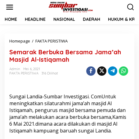
L
e
w
a
HOME
HEADLINE
NASIONAL
DAERAH
HUKUM & KRIM
t
i
k
Homepage
/
FAKTA PERISTIWA
S
e
e
k
Semarak Berbuka Bersama Jama’ah
m
o
a
n
Masjid Al-Istiqamah
r
t
a
e
Admin
Mei 6, 2021
FAKTA PERISTIWA
316 Dilihat
k
n
B
e
r
Sungai Landia-Sumbar Investigasi. ComUntuk
b
u
meningkatkan silaturahmi jama’ah masjid Al
k
Istiqamah, pengurus masjid bersama pemuda dan
a
jama’ah melakukan acara berbuka bersama,Kamis
B
6 Mai 2021.dimana acara dilakukan di masjid Al
e
Istiqamah kampuang baruah sungai Landia.
r
s