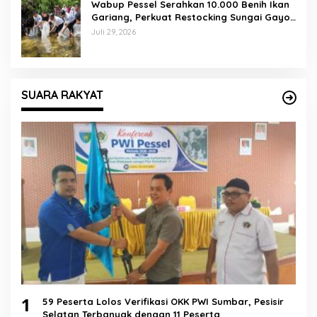
Wabup Pessel Serahkan 10.000 Benih Ikan
Gariang, Perkuat Restocking Sungai Gayo
demi Kelestarian Perairan
Juli 29, 2026
SUARA RAKYAT
1
59 Peserta Lolos Verifikasi OKK PWI Sumbar, Pesisir
Selatan Terbanyak dengan 11 Peserta