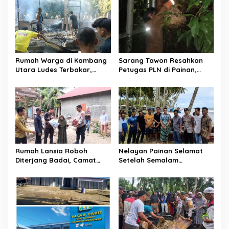
i
p
o
s
Rumah Warga di Kambang
Sarang Tawon Resahkan
Utara Ludes Terbakar,
Petugas PLN di Painan,
Mobil Damkar Terkendala
Damkarmat Pessel
Jembatan Gantung
Bergerak
Rumah Lansia Roboh
Nelayan Painan Selamat
Diterjang Badai, Camat
Setelah Semalam
Sutera dan Kapolsek Turun
Terombang-ambing di Laut,
Tangan
Ditemukan Warga Lakitan
Selatan