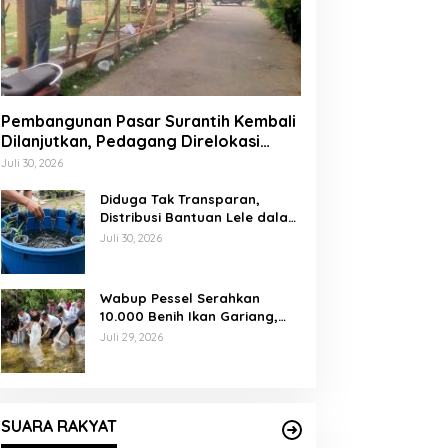
Pembangunan Pasar Surantih Kembali
Dilanjutkan, Pedagang Direlokasi
Sementara ke Lapangan Gadih
Juli 30, 2026
Basanai
Diduga Tak Transparan,
Distribusi Bantuan Lele dalam
Ember di Koto Taratak Sutera
Juli 30, 2026
Tuai Sorotan Warga
Wabup Pessel Serahkan
10.000 Benih Ikan Gariang,
Perkuat Restocking Sungai
Juli 29, 2026
Gayo demi Kelestarian
Perairan
SUARA RAKYAT