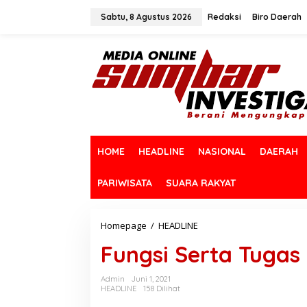
L
e
Sabtu, 8 Agustus 2026
Redaksi
Biro Daerah
w
a
t
i
k
e
k
o
n
t
HOME
HEADLINE
NASIONAL
DAERAH
e
n
PARIWISATA
SUARA RAKYAT
Homepage
/
HEADLINE
F
u
Fungsi Serta Tugas
n
g
s
Admin
Juni 1, 2021
i
HEADLINE
158 Dilihat
S