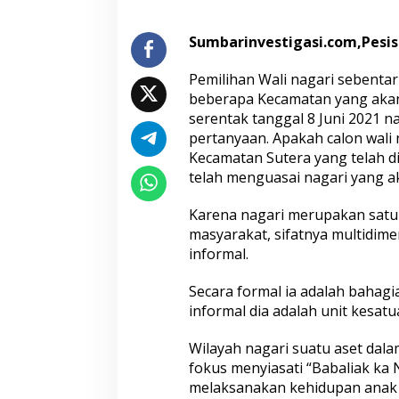
e
r
t
Sumbarinvestigasi.com,Pesisi
a
T
Pemilihan Wali nagari sebentar
u
beberapa Kecamatan yang akan 
g
serentak tanggal 8 Juni 2021 n
a
s
pertanyaan. Apakah calon wali 
S
Kecamatan Sutera yang telah di
e
telah menguasai nagari yang a
o
r
Karena nagari merupakan satu 
a
n
masyarakat, sifatnya multidim
g
informal.
W
a
Secara formal ia adalah bahagi
l
informal dia adalah unit kesat
i
N
a
Wilayah nagari suatu aset dal
g
fokus menyiasati “Babaliak ka
a
melaksanakan kehidupan anak n
r