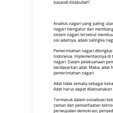
basandi Kitabullah”.
i
Analisis nagari yang paling ut
nagari mengatur dan membangun
sistem nagari tersebut membua
sisi adatnya, adaik salingka nag
Pemerintahan nagari dibingka
Indonesia. Implementasinya di
nagari. Dalam pelaksanaan pem
berdasarkan adat. Maka, adat 
pemerintahan nagari.
Adat tidak semata sebagai kek
Adat harus dapat dilaksanaka
Termasuk dalam sosialisasi k
zaman dan pemanfaatan teknol
perwujudan demokrasi, penyed