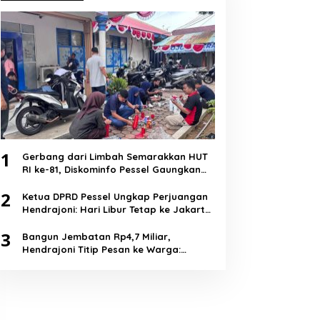
1
Gerbang dari Limbah Semarakkan HUT
RI ke-81, Diskominfo Pessel Gaungkan
Semangat Cinta Lingkungan
2
Ketua DPRD Pessel Ungkap Perjuangan
Hendrajoni: Hari Libur Tetap ke Jakarta
Jemput Anggaran
3
Bangun Jembatan Rp4,7 Miliar,
Hendrajoni Titip Pesan ke Warga:
Jangan Tebang Hutan Sembarangan