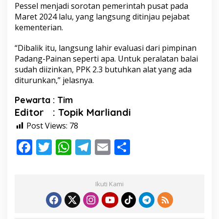
Pessel menjadi sorotan pemerintah pusat pada
Maret 2024 lalu, yang langsung ditinjau pejabat
kementerian.
“Dibalik itu, langsung lahir evaluasi dari pimpinan
Padang-Painan seperti apa. Untuk peralatan balai
sudah diizinkan, PPK 2.3 butuhkan alat yang ada
diturunkan,” jelasnya.
Pewarta : Tim
Editor : Topik Marliandi
Post Views:
78
F
T
W
T
E
S
ac
w
h
el
m
h
e
itt
at
e
ai
ar
Ikuti Kami
b
er
s
gr
l
e
o
A
a