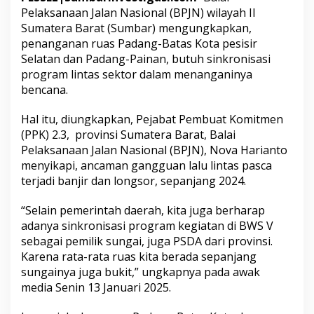
s
Pelaksanaan Jalan Nasional (BPJN) wilayah II
a
Sumatera Barat (Sumbar) mengungkapkan,
s
penanganan ruas Padang-Batas Kota pesisir
i
P
Selatan dan Padang-Painan, butuh sinkronisasi
r
program lintas sektor dalam menanganinya
o
bencana.
g
r
Hal itu, diungkapkan, Pejabat Pembuat Komitmen
a
m
(PPK) 2.3, provinsi Sumatera Barat, Balai
T
Pelaksanaan Jalan Nasional (BPJN), Nova Harianto
a
menyikapi, ancaman gangguan lalu lintas pasca
n
terjadi banjir dan longsor, sepanjang 2024.
g
a
n
“Selain pemerintah daerah, kita juga berharap
i
adanya sinkronisasi program kegiatan di BWS V
B
sebagai pemilik sungai, juga PSDA dari provinsi.
e
Karena rata-rata ruas kita berada sepanjang
n
sungainya juga bukit,” ungkapnya pada awak
c
a
media Senin 13 Januari 2025.
n
a