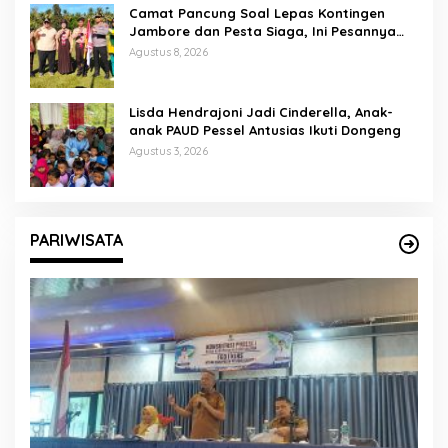
Camat Pancung Soal Lepas Kontingen
Jambore dan Pesta Siaga, Ini Pesannya
kepada Peserta
Agustus 8, 2026
Lisda Hendrajoni Jadi Cinderella, Anak-
anak PAUD Pessel Antusias Ikuti Dongeng
Agustus 3, 2026
PARIWISATA