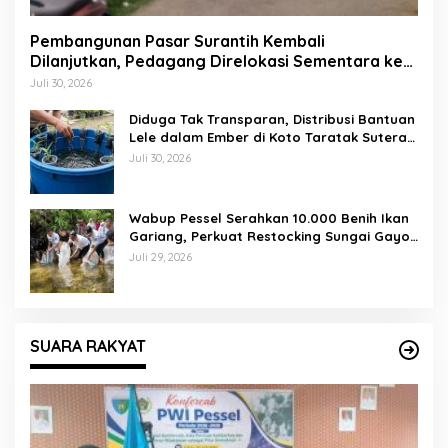
Pembangunan Pasar Surantih Kembali
Dilanjutkan, Pedagang Direlokasi Sementara ke
Lapangan Gadih Basanai
Juli 30, 2026
Diduga Tak Transparan, Distribusi Bantuan
Lele dalam Ember di Koto Taratak Sutera
Tuai Sorotan Warga
Juli 30, 2026
Wabup Pessel Serahkan 10.000 Benih Ikan
Gariang, Perkuat Restocking Sungai Gayo
demi Kelestarian Perairan
Juli 29, 2026
SUARA RAKYAT