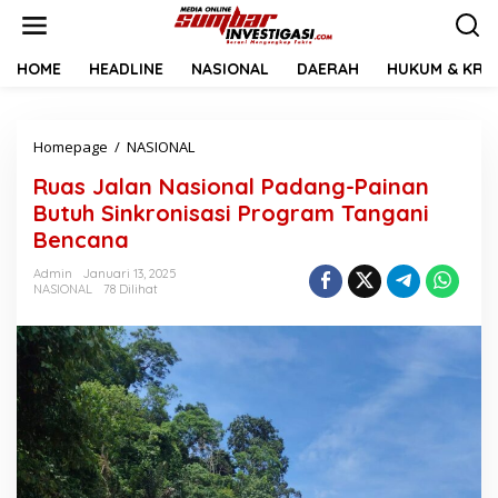
L
e
w
a
HOME
HEADLINE
NASIONAL
DAERAH
HUKUM & KRIM
t
i
k
Homepage
/
NASIONAL
R
e
u
k
Ruas Jalan Nasional Padang-Painan
a
o
s
n
Butuh Sinkronisasi Program Tangani
J
t
Bencana
a
e
l
n
Admin
Januari 13, 2025
a
NASIONAL
78 Dilihat
n
N
a
s
i
o
n
a
l
P