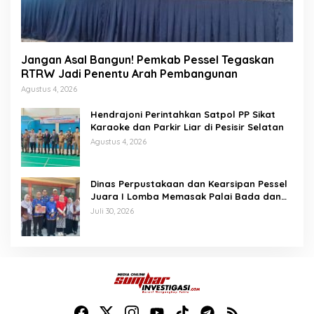
Jangan Asal Bangun! Pemkab Pessel Tegaskan
RTRW Jadi Penentu Arah Pembangunan
Agustus 4, 2026
Hendrajoni Perintahkan Satpol PP Sikat
Karaoke dan Parkir Liar di Pesisir Selatan
Agustus 4, 2026
Dinas Perpustakaan dan Kearsipan Pessel
Juara I Lomba Memasak Palai Bada dan
Lamang Golek
Juli 30, 2026