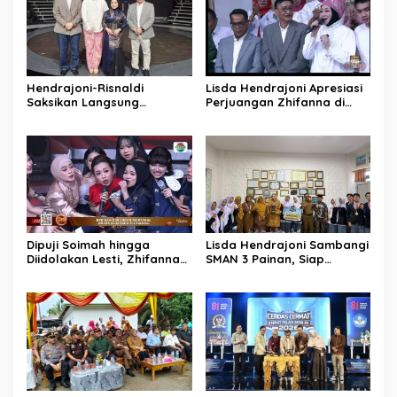
Hendrajoni-Risnaldi
Lisda Hendrajoni Apresiasi
Saksikan Langsung
Perjuangan Zhifanna di
Perjuangan Zhifanna di
D’Academy 8, Soimah:
Jakarta, Panggung
Tolong Dikawal Anak Ini
D’Academy 8 Menggelegar!
Dipuji Soimah hingga
Lisda Hendrajoni Sambangi
Diidolakan Lesti, Zhifanna
SMAN 3 Painan, Siap
Pessel Lolos D’Academy 8
Saksikan Perjuangan Tim
LCC Empat Pilar di Jakarta