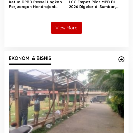
Ketua DPRD Pessel Ungkap
LCC Empat Pilar MPR RI
Perjuangan Hendrajoni:
2026 Digelar di Sumbar,
Hari Libur Tetap ke Jakarta
Muslim M. Yatim Tekankan
Jemput Anggaran
Pentingnya Karakter
Generasi Muda
View More
EKONOMI & BISNIS