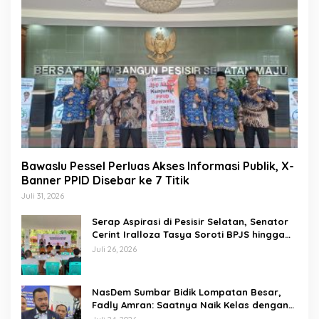
Bawaslu Pessel Perluas Akses Informasi Publik, X-
Banner PPID Disebar ke 7 Titik
Juli 31, 2026
Serap Aspirasi di Pesisir Selatan, Senator
Cerint Iralloza Tasya Soroti BPJS hingga
Kurikulum Merdeka
Juli 26, 2026
NasDem Sumbar Bidik Lompatan Besar,
Fadly Amran: Saatnya Naik Kelas dengan
Kader Berkualitas