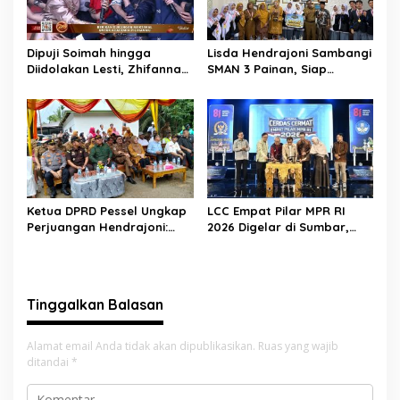
Dipuji Soimah hingga
Lisda Hendrajoni Sambangi
Diidolakan Lesti, Zhifanna
SMAN 3 Painan, Siap
Pessel Lolos D’Academy 8
Saksikan Perjuangan Tim
LCC Empat Pilar di Jakarta
Ketua DPRD Pessel Ungkap
LCC Empat Pilar MPR RI
Perjuangan Hendrajoni:
2026 Digelar di Sumbar,
Hari Libur Tetap ke Jakarta
Muslim M. Yatim Tekankan
Jemput Anggaran
Pentingnya Karakter
Generasi Muda
Tinggalkan Balasan
Alamat email Anda tidak akan dipublikasikan.
Ruas yang wajib
ditandai
*