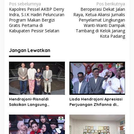
o
p
m
N
Pos sebelumnya
Pos berikutnya
Kapolres Pessel AKBP Derry
Beroperasi Dekat Jalan
k
p
a
Indra, S.I.K Hadiri Peluncuran
Raya, Ketua Aliansi Jurnalis
v
Program Makan Bergizi
Penyelamat Lingkungan
Gratis Pertama di
Wanti-Wanti Dampak
i
Kabupaten Pesisir Selatan
Tambang di Kelok Jariang
Kota Padang
g
a
Jangan Lewatkan
s
i
p
o
s
Hendrajoni-Risnaldi
Lisda Hendrajoni Apresiasi
Saksikan Langsung
Perjuangan Zhifanna di
Perjuangan Zhifanna di
D’Academy 8, Soimah:
Jakarta, Panggung
Tolong Dikawal Anak Ini
D’Academy 8 Menggelegar!