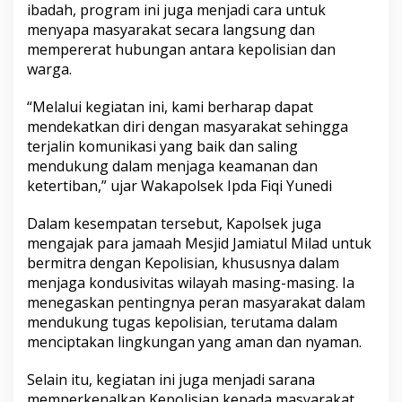
ibadah, program ini juga menjadi cara untuk
s
j
menyapa masyarakat secara langsung dan
i
mempererat hubungan antara kepolisian dan
d
warga.
J
a
“Melalui kegiatan ini, kami berharap dapat
m
i
mendekatkan diri dengan masyarakat sehingga
a
terjalin komunikasi yang baik dan saling
t
mendukung dalam menjaga keamanan dan
u
ketertiban,” ujar Wakapolsek Ipda Fiqi Yunedi
l
M
i
Dalam kesempatan tersebut, Kapolsek juga
l
mengajak para jamaah Mesjid Jamiatul Milad untuk
a
bermitra dengan Kepolisian, khususnya dalam
d
menjaga kondusivitas wilayah masing-masing. Ia
menegaskan pentingnya peran masyarakat dalam
mendukung tugas kepolisian, terutama dalam
menciptakan lingkungan yang aman dan nyaman.
Selain itu, kegiatan ini juga menjadi sarana
memperkenalkan Kepolisian kepada masyarakat.