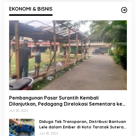
EKONOMI & BISNIS
Pembangunan Pasar Surantih Kembali
Dilanjutkan, Pedagang Direlokasi Sementara ke
Lapangan Gadih Basanai
Juli 30, 2026
Diduga Tak Transparan, Distribusi Bantuan
Lele dalam Ember di Koto Taratak Sutera
Tuai Sorotan Warga
Juli 30, 2026