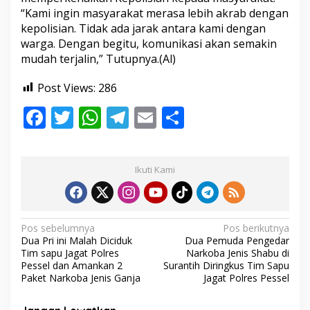
“Kami ingin masyarakat merasa lebih akrab dengan
kepolisian. Tidak ada jarak antara kami dengan
warga. Dengan begitu, komunikasi akan semakin
mudah terjalin,” Tutupnya.(Al)
Post Views:
286
F
T
W
T
E
S
ac
w
h
el
m
h
e
itt
at
e
ai
ar
Ikuti Kami
b
er
s
gr
l
e
o
A
a
o
p
m
N
Pos sebelumnya
Pos berikutnya
Dua Pri ini Malah Diciduk
Dua Pemuda Pengedar
k
p
a
Tim sapu Jagat Polres
Narkoba Jenis Shabu di
v
Pessel dan Amankan 2
Surantih Diringkus Tim Sapu
Paket Narkoba Jenis Ganja
Jagat Polres Pessel
i
g