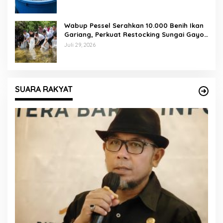
Wabup Pessel Serahkan 10.000 Benih Ikan
Gariang, Perkuat Restocking Sungai Gayo
demi Kelestarian Perairan
Juli 29, 2026
SUARA RAKYAT