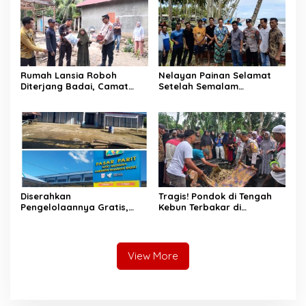
Rumah Lansia Roboh
Nelayan Painan Selamat
Diterjang Badai, Camat
Setelah Semalam
Sutera dan Kapolsek Turun
Terombang-ambing di Laut,
Tangan
Ditemukan Warga Lakitan
Selatan
Diserahkan
Tragis! Pondok di Tengah
Pengelolaannya Gratis,
Kebun Terbakar di
Oknum Jorong Nagari Parit
Lengayang, Petani Lansia
Malah Diduga Pungut Uang
Tewas, Istri Alami Luka
Kontrak Toko
Bakar
View More