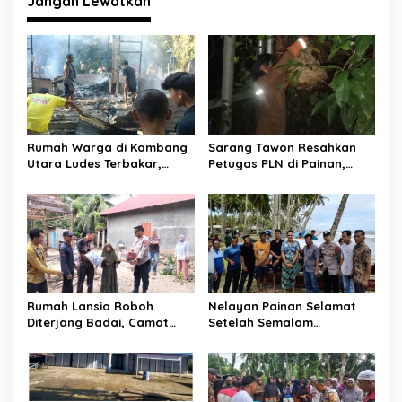
Jangan Lewatkan
a
s
i
p
o
s
Rumah Warga di Kambang
Sarang Tawon Resahkan
Utara Ludes Terbakar,
Petugas PLN di Painan,
Mobil Damkar Terkendala
Damkarmat Pessel
Jembatan Gantung
Bergerak
Rumah Lansia Roboh
Nelayan Painan Selamat
Diterjang Badai, Camat
Setelah Semalam
Sutera dan Kapolsek Turun
Terombang-ambing di Laut,
Tangan
Ditemukan Warga Lakitan
Selatan