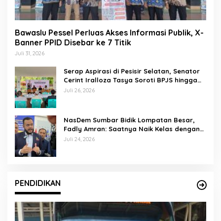
Bawaslu Pessel Perluas Akses Informasi Publik, X-
Banner PPID Disebar ke 7 Titik
Juli 31, 2026
Serap Aspirasi di Pesisir Selatan, Senator
Cerint Iralloza Tasya Soroti BPJS hingga
Kurikulum Merdeka
Juli 26, 2026
NasDem Sumbar Bidik Lompatan Besar,
Fadly Amran: Saatnya Naik Kelas dengan
Kader Berkualitas
Juli 24, 2026
PENDIDIKAN