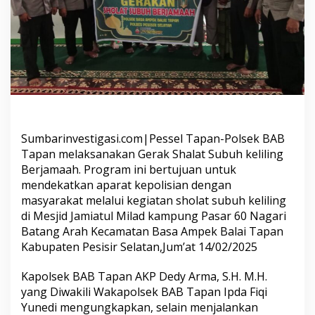
k
S
h
a
l
a
t
S
u
b
u
Sumbarinvestigasi.com|Pessel Tapan-Polsek BAB
h
Tapan melaksanakan Gerak Shalat Subuh keliling
B
Berjamaah. Program ini bertujuan untuk
e
r
mendekatkan aparat kepolisian dengan
j
masyarakat melalui kegiatan sholat subuh keliling
a
di Mesjid Jamiatul Milad kampung Pasar 60 Nagari
m
Batang Arah Kecamatan Basa Ampek Balai Tapan
a
Kabupaten Pesisir Selatan,Jum’at 14/02/2025
a
h
d
Kapolsek BAB Tapan AKP Dedy Arma, S.H. M.H.
i
yang Diwakili Wakapolsek BAB Tapan Ipda Fiqi
M
Yunedi mengungkapkan, selain menjalankan
e