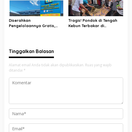
Diserahkan
Tragis! Pondok di Tengah
Pengelolaannya Gratis,
Kebun Terbakar di
Oknum Jorong Nagari Parit
Lengayang, Petani Lansia
Malah Diduga Pungut Uang
Tewas, Istri Alami Luka
Kontrak Toko
Bakar
Tinggalkan Balasan
Alamat email Anda tidak akan dipublikasikan.
Ruas yang wajib
ditandai
*