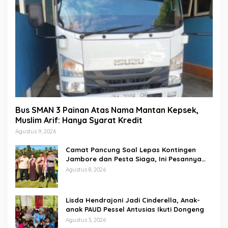
Bus SMAN 3 Painan Atas Nama Mantan Kepsek,
Muslim Arif: Hanya Syarat Kredit
Agustus 9, 2026
Camat Pancung Soal Lepas Kontingen
Jambore dan Pesta Siaga, Ini Pesannya
kepada Peserta
Agustus 8, 2026
Lisda Hendrajoni Jadi Cinderella, Anak-
anak PAUD Pessel Antusias Ikuti Dongeng
Agustus 3, 2026