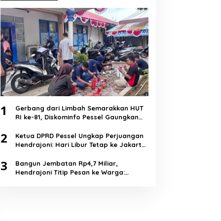
1
Gerbang dari Limbah Semarakkan HUT
RI ke-81, Diskominfo Pessel Gaungkan
Semangat Cinta Lingkungan
2
Ketua DPRD Pessel Ungkap Perjuangan
Hendrajoni: Hari Libur Tetap ke Jakarta
Jemput Anggaran
3
Bangun Jembatan Rp4,7 Miliar,
Hendrajoni Titip Pesan ke Warga:
Jangan Tebang Hutan Sembarangan