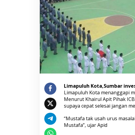
r
i
U
n
g
k
a
p
S
o
a
l
I
z
i
n
Limapuluh Kota,Sumbar inve
d
Limapuluh Kota menanggapi mas
a
Menurut Khairul Apit Pihak ICB
n
supaya cepat selesai jangan m
R
e
t
“Mustafa tak usah urus masala
r
Mustafa”, ujar Apid
i
b