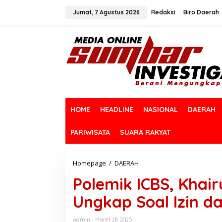
L
e
Jumat, 7 Agustus 2026
Redaksi
Biro Daerah
w
a
t
i
k
e
k
o
n
t
HOME
HEADLINE
NASIONAL
DAERAH
e
n
PARIWISATA
SUARA RAKYAT
Homepage
/
DAERAH
P
o
Polemik ICBS, Khair
l
e
Ungkap Soal Izin da
m
i
k
Admin
Maret 28, 2025