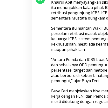
Khairul Apit menyayangkan sika
u
s
itu menunjukkan kalau pihak I
i
retribusi pengunjung ICBS. IC
sementara Mustafa bungkam da
Sementara itu mantan Wakil Bu
persolan retribusi masuk objek
keluarga ICBS, sistem pemung
kekhususnan, mesti ada kearif
maupun pihak lain.
“Antara Pemda dan ICBS buat M
dan sebaliknya OPD pemungut 
persentase, target dan metode
atau berburu di kebun binatang
pemungut,” ujar Buya Feri.
Buya Feri menjelaskan bisa me
kerja dengan PLN ,dan Pemda 
mesti didukung dengan regulasi