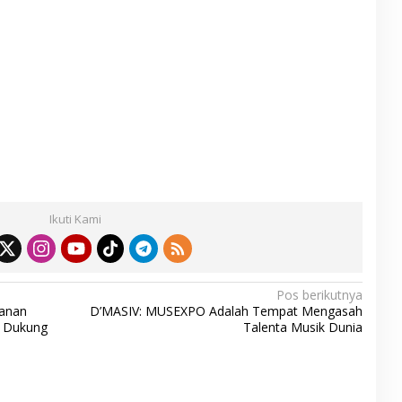
S
h
ar
Ikuti Kami
e
Pos berikutnya
manan
D’MASIV: MUSEXPO Adalah Tempat Mengasah
k Dukung
Talenta Musik Dunia