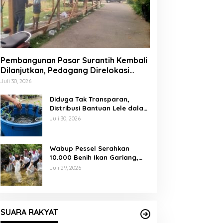
Pembangunan Pasar Surantih Kembali
Dilanjutkan, Pedagang Direlokasi
Sementara ke Lapangan Gadih
Juli 30, 2026
Basanai
Diduga Tak Transparan,
Distribusi Bantuan Lele dalam
Ember di Koto Taratak Sutera
Juli 30, 2026
Tuai Sorotan Warga
Wabup Pessel Serahkan
10.000 Benih Ikan Gariang,
Perkuat Restocking Sungai
Juli 29, 2026
Gayo demi Kelestarian
Perairan
SUARA RAKYAT