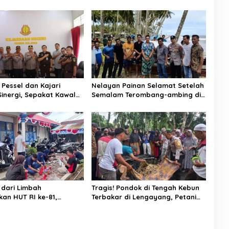
 Pessel dan Kajari
Nelayan Painan Selamat Setelah
Sinergi, Sepakat Kawal
Semalam Terombang-ambing di
an Hukum yang
Laut, Ditemukan Warga Lakitan
nal
Selatan
dari Limbah
Tragis! Pondok di Tengah Kebun
an HUT RI ke-81,
Terbakar di Lengayang, Petani
fo Pessel Gaungkan
Lansia Tewas, Istri Alami Luka
 Cinta Lingkungan
Bakar