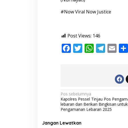
#Now Viral Now Justice
Post Views:
146
F
T
W
T
E
ac
w
h
el
m
e
itt
at
e
ai
b
er
s
gr
l
o
A
a
o
p
m
N
Pos sebelumnya
Kapolres Pessel Tinjau Pos Penga
k
p
a
lebaran dan Berikan Bingkisan untu
v
Pengamanan Lebaran 2025
i
Jangan Lewatkan
g