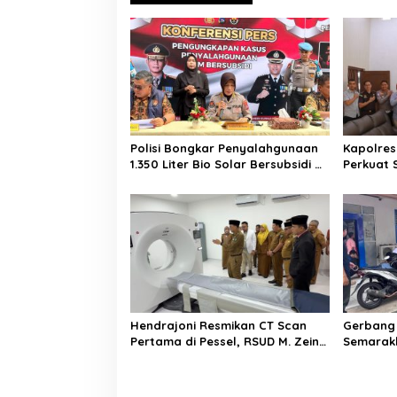
a
s
i
p
o
s
Polisi Bongkar Penyalahgunaan
Kapolres
1.350 Liter Bio Solar Bersubsidi di
Perkuat 
Padang, Seorang Pria
Penegak
Diamankan
Profesio
Hendrajoni Resmikan CT Scan
Gerbang 
Pertama di Pessel, RSUD M. Zein
Semarakk
Painan Kini Layani Pemeriksaan
Diskomin
24 Jam
Semangat