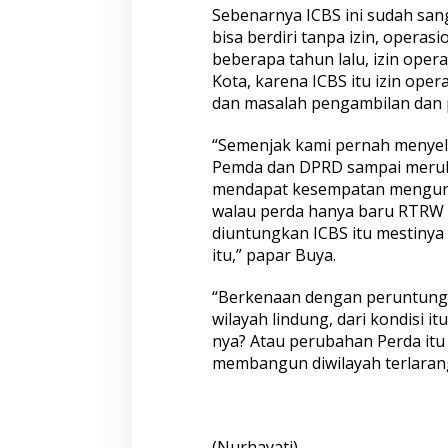
Sebenarnya ICBS ini sudah san
bisa berdiri tanpa izin, operas
beberapa tahun lalu, izin ope
Kota, karena ICBS itu izin ope
dan masalah pengambilan dan 
“Semenjak kami pernah menyel
Pemda dan DPRD sampai merub
mendapat kesempatan mengurus 
walau perda hanya baru RTRW b
diuntungkan ICBS itu mestinya d
itu,” papar Buya.
“Berkenaan dengan peruntungk
wilayah lindung, dari kondisi it
nya? Atau perubahan Perda itu
membangun diwilayah terlarang
(Nurhayati)