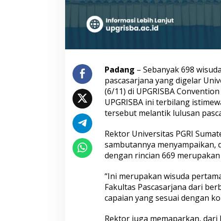
B
a
r
a
t
L
a
n
Padang
– Sebanyak 698 wisudaw
t
pascasarjana yang digelar Uni
i
(6/11) di UPGRISBA Convention 
k
UPGRISBA ini terbilang istime
6
9
tersebut melantik lulusan pas
8
W
Rektor Universitas PGRI Sumater
i
sambutannya menyampaikan, dala
s
dengan rincian 669 merupakan l
u
d
a
“Ini merupakan wisuda pertama
w
Fakultas Pascasarjana dari be
a
capaian yang sesuai dengan ko
n
Rektor juga memaparkan, dari 