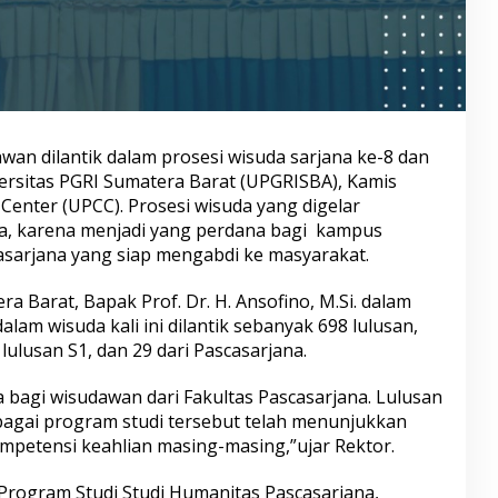
an dilantik dalam prosesi wisuda sarjana ke-8 dan
versitas PGRI Sumatera Barat (UPGRISBA), Kamis
Center (UPCC). Prosesi wisuda yang digelar
wa, karena menjadi yang perdana bagi kampus
casarjana yang siap mengabdi ke masyarakat.
a Barat, Bapak Prof. Dr. H. Ansofino, M.Si. dalam
m wisuda kali ini dilantik sebanyak 698 lulusan,
ulusan S1, dan 29 dari Pascasarjana.
 bagi wisudawan dari Fakultas Pascasarjana. Lulusan
rbagai program studi tersebut telah menunjukkan
mpetensi keahlian masing-masing,”ujar Rektor.
Program Studi Studi Humanitas Pascasarjana,