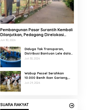
Pembangunan Pasar Surantih Kembali
Dilanjutkan, Pedagang Direlokasi
Sementara ke Lapangan Gadih
Juli 30, 2026
Basanai
Diduga Tak Transparan,
Distribusi Bantuan Lele dalam
Ember di Koto Taratak Sutera
Juli 30, 2026
Tuai Sorotan Warga
Wabup Pessel Serahkan
10.000 Benih Ikan Gariang,
Perkuat Restocking Sungai
Juli 29, 2026
Gayo demi Kelestarian
Perairan
SUARA RAKYAT