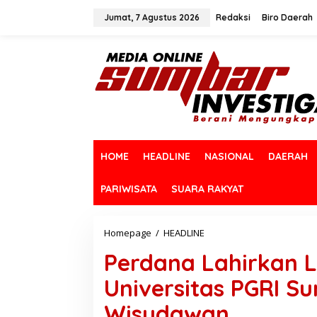
L
e
Jumat, 7 Agustus 2026
Redaksi
Biro Daerah
w
a
t
i
k
e
k
o
n
t
HOME
HEADLINE
NASIONAL
DAERAH
e
n
PARIWISATA
SUARA RAKYAT
Homepage
/
HEADLINE
P
e
Perdana Lahirkan L
r
d
Universitas PGRI S
a
n
Wisudawan
a