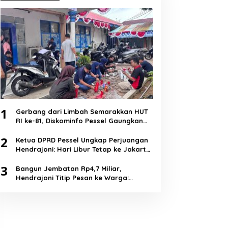
1
Gerbang dari Limbah Semarakkan HUT
RI ke-81, Diskominfo Pessel Gaungkan
Semangat Cinta Lingkungan
2
Ketua DPRD Pessel Ungkap Perjuangan
Hendrajoni: Hari Libur Tetap ke Jakarta
Jemput Anggaran
3
Bangun Jembatan Rp4,7 Miliar,
Hendrajoni Titip Pesan ke Warga:
Jangan Tebang Hutan Sembarangan