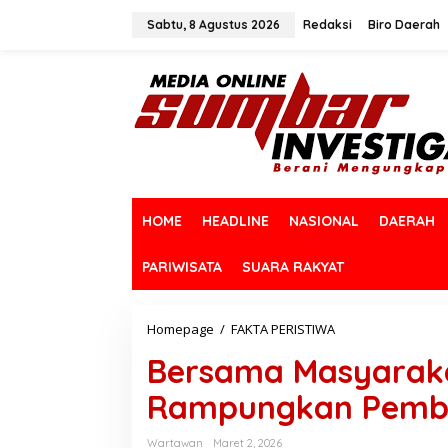
L
e
Sabtu, 8 Agustus 2026
Redaksi
Biro Daerah
w
a
t
i
k
e
k
o
n
t
HOME
HEADLINE
NASIONAL
DAERAH
e
n
PARIWISATA
SUARA RAKYAT
Homepage
/
FAKTA PERISTIWA
B
e
Bersama Masyarak
r
s
Rampungkan Pemb
a
m
a
Wartawan
Maret 2, 2026