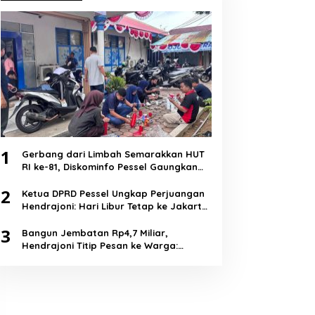
1
Gerbang dari Limbah Semarakkan HUT
RI ke-81, Diskominfo Pessel Gaungkan
Semangat Cinta Lingkungan
2
Ketua DPRD Pessel Ungkap Perjuangan
Hendrajoni: Hari Libur Tetap ke Jakarta
Jemput Anggaran
3
Bangun Jembatan Rp4,7 Miliar,
Hendrajoni Titip Pesan ke Warga:
Jangan Tebang Hutan Sembarangan