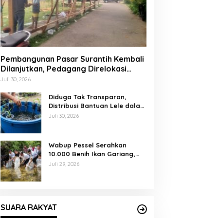
Pembangunan Pasar Surantih Kembali
Dilanjutkan, Pedagang Direlokasi
Sementara ke Lapangan Gadih
Juli 30, 2026
Basanai
Diduga Tak Transparan,
Distribusi Bantuan Lele dalam
Ember di Koto Taratak Sutera
Juli 30, 2026
Tuai Sorotan Warga
Wabup Pessel Serahkan
10.000 Benih Ikan Gariang,
Perkuat Restocking Sungai
Juli 29, 2026
Gayo demi Kelestarian
Perairan
SUARA RAKYAT