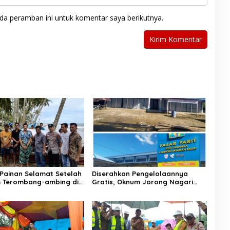
da peramban ini untuk komentar saya berikutnya.
Painan Selamat Setelah
Diserahkan Pengelolaannya
 Terombang-ambing di
Gratis, Oknum Jorong Nagari
temukan Warga Lakitan
Parit Malah Diduga Pungut Uang
Kontrak Toko