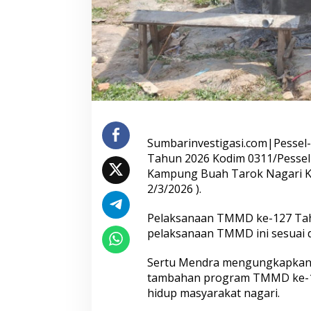
u
n
g
k
a
n
P
e
m
b
a
Sumbarinvestigasi.com|Pessel
n
g
Tahun 2026 Kodim 0311/Pessel
u
Kampung Buah Tarok Nagari Ko
n
2/3/2026 ).
a
n
Pelaksanaan TMMD ke-127 Tahu
M
C
pelaksanaan TMMD ini sesuai de
K
Sertu Mendra mengungkapkan, k
tambahan program TMMD ke-12
hidup masyarakat nagari.