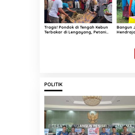
Tragis! Pondok di Tengah Kebun
Bangun J
Terbakar di Lengayang, Petani
Hendrajo
Lansia Tewas, Istri Alami Luka
Jangan 
Bakar
Sembara
POLITIK