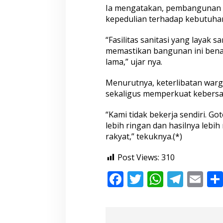
Ia mengatakan, pembangunan M
kepedulian terhadap kebutuha
“Fasilitas sanitasi yang layak 
memastikan bangunan ini bena
lama,” ujar nya.
Menurutnya, keterlibatan warg
sekaligus memperkuat kebersa
“Kami tidak bekerja sendiri. 
lebih ringan dan hasilnya leb
rakyat,” tekuknya.(*)
Post Views:
310
F
T
W
T
E
ac
w
h
el
m
e
itt
at
e
ai