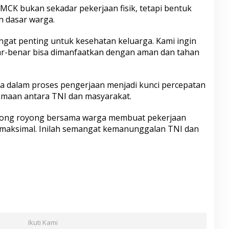
CK bukan sekadar pekerjaan fisik, tetapi bentuk
n dasar warga.
sangat penting untuk kesehatan keluarga. Kami ingin
r-benar bisa dimanfaatkan dengan aman dan tahan
a dalam proses pengerjaan menjadi kunci percepatan
maan antara TNI dan masyarakat.
Gotong royong bersama warga membuat pekerjaan
ih maksimal. Inilah semangat kemanunggalan TNI dan
S
h
ar
Ikuti Kami