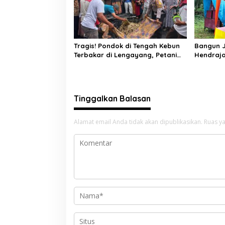
Tragis! Pondok di Tengah Kebun
Bangun J
Terbakar di Lengayang, Petani
Hendrajo
Lansia Tewas, Istri Alami Luka
Jangan 
Bakar
Sembara
Tinggalkan Balasan
Alamat email Anda tidak akan dipublikasikan.
Ruas ya