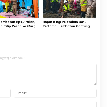
embatan Rp4,7 Miliar,
Hujan Iringi Peletakan Batu
ni Titip Pesan ke Warga:
Pertama, Jembatan Gantung
Tebang Hutan
Bintungan Pelangai Gadang
ngan
Resmi Dibangun
ng wajib ditandai
*