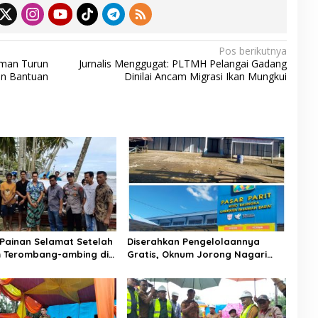
e
Pos berikutnya
xman Turun
Jurnalis Menggugat: PLTMH Pelangai Gadang
an Bantuan
Dinilai Ancam Migrasi Ikan Mungkui
Painan Selamat Setelah
Diserahkan Pengelolaannya
 Terombang-ambing di
Gratis, Oknum Jorong Nagari
temukan Warga Lakitan
Parit Malah Diduga Pungut Uang
Kontrak Toko