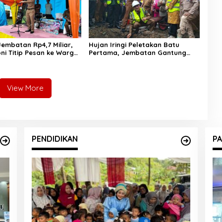
embatan Rp4,7 Miliar,
Hujan Iringi Peletakan Batu
ni Titip Pesan ke Warga:
Pertama, Jembatan Gantung
Tebang Hutan
Bintungan Pelangai Gadang
ngan
Resmi Dibangun
View More
PENDIDIKAN
PA