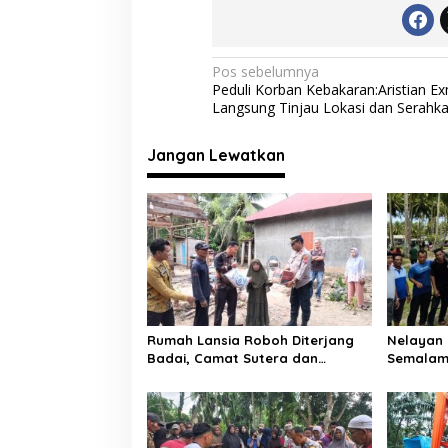
b
er
s
gr
l
o
A
a
o
p
m
N
Pos sebelumnya
Peduli Korban Kebakaran:Aristian E
k
p
a
Langsung Tinjau Lokasi dan Serahk
v
i
Jangan Lewatkan
g
a
s
i
p
o
Rumah Lansia Roboh Diterjang
Nelayan 
s
Badai, Camat Sutera dan
Semalam
Kapolsek Turun Tangan
Laut, Di
Selatan