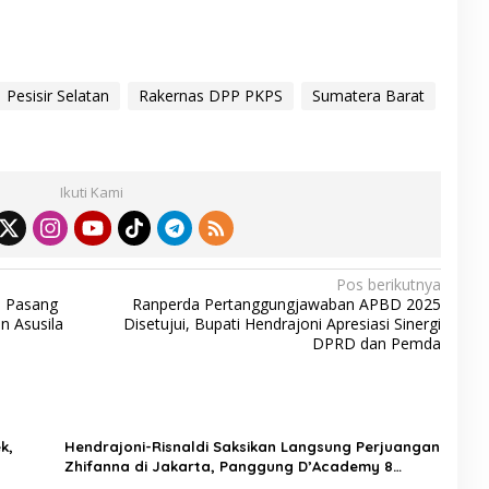
S
h
ar
Pesisir Selatan
Rakernas DPP PKPS
Sumatera Barat
e
Ikuti Kami
Pos berikutnya
a Pasang
Ranperda Pertanggungjawaban APBD 2025
n Asusila
Disetujui, Bupati Hendrajoni Apresiasi Sinergi
DPRD dan Pemda
k,
Hendrajoni-Risnaldi Saksikan Langsung Perjuangan
Zhifanna di Jakarta, Panggung D’Academy 8
Menggelegar!