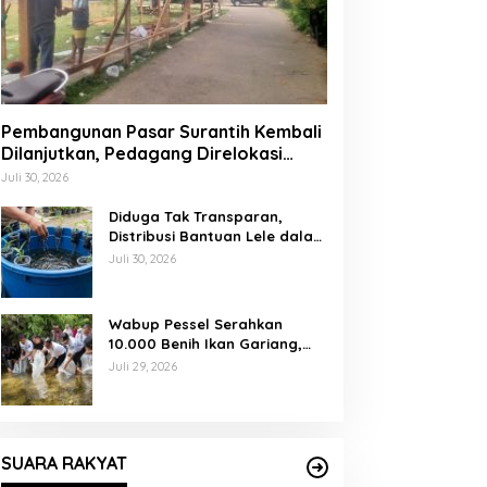
Pembangunan Pasar Surantih Kembali
Dilanjutkan, Pedagang Direlokasi
Sementara ke Lapangan Gadih
Juli 30, 2026
Basanai
Diduga Tak Transparan,
Distribusi Bantuan Lele dalam
Ember di Koto Taratak Sutera
Juli 30, 2026
Tuai Sorotan Warga
Wabup Pessel Serahkan
10.000 Benih Ikan Gariang,
Perkuat Restocking Sungai
Juli 29, 2026
Gayo demi Kelestarian
Perairan
SUARA RAKYAT