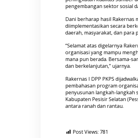
i
pengembangan sektor sosial d
s
i
Dani berharap hasil Rakernas
r
diimplementasikan secara ber
S
e
daerah, masyarakat, dan para 
l
a
“Selamat atas digelarnya Raker
t
organisasi yang mampu menghim
a
mana pun berada. Bersama-sama
n
dan berkelanjutan,” ujarnya.
Rakernas I DPP PKPS dijadwalk
pembahasan program organisasi
penyusunan langkah-langkah 
Kabupaten Pesisir Selatan (Pe
antara ranah dan rantau.
Post Views:
781