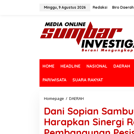
L
e
Minggu, 9 Agustus 2026
Redaksi
Biro Daerah
w
a
t
i
k
e
k
o
n
t
HOME
HEADLINE
NASIONAL
DAERAH
e
n
PARIWISATA
SUARA RAKYAT
Homepage
/
DAERAH
D
a
Dani Sopian Sambut
n
i
Harapkan Sinergi 
S
o
Pembangunan Pesis
p