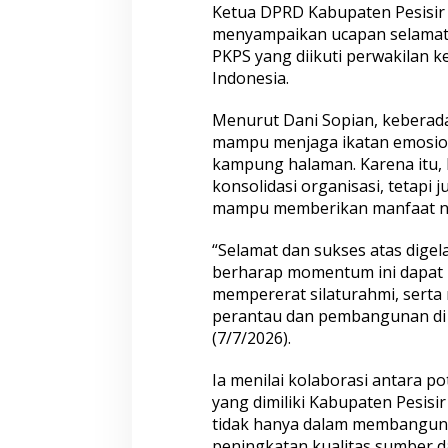
Ketua DPRD Kabupaten Pesisir S
t
a
menyampaikan ucapan selamat 
u
PKPS yang diikuti perwakilan ke
P
Indonesia.
e
r
Menurut Dani Sopian, keberada
c
e
mampu menjaga ikatan emosion
p
kampung halaman. Karena itu, 
a
konsolidasi organisasi, tetap
t
mampu memberikan manfaat ny
P
e
m
“Selamat dan sukses atas digel
b
berharap momentum ini dapat m
a
mempererat silaturahmi, serta
n
perantau dan pembangunan di k
g
u
(7/7/2026).
n
a
Ia menilai kolaborasi antara 
n
yang dimiliki Kabupaten Pesisir
P
tidak hanya dalam membangun 
e
s
peningkatan kualitas sumber da