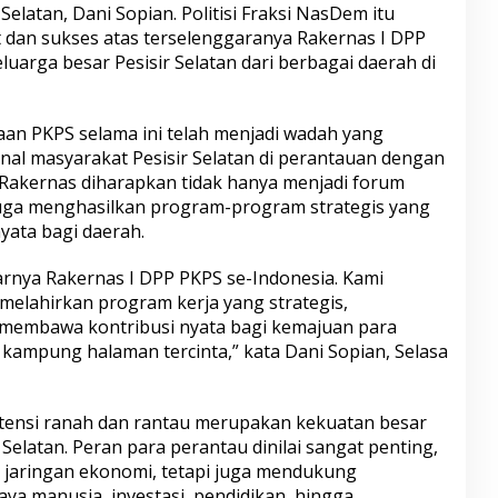
elatan, Dani Sopian. Politisi Fraksi NasDem itu
dan sukses atas terselenggaranya Rakernas I DPP
luarga besar Pesisir Selatan dari berbagai daerah di
an PKPS selama ini telah menjadi wadah yang
al masyarakat Pesisir Selatan di perantauan dengan
Rakernas diharapkan tidak hanya menjadi forum
i juga menghasilkan program-program strategis yang
ata bagi daerah.
arnya Rakernas I DPP PKPS se-Indonesia. Kami
elahirkan program kerja yang strategis,
 membawa kontribusi nyata bagi kemajuan para
ampung halaman tercinta,” kata Dani Sopian, Selasa
potensi ranah dan rantau merupakan kekuatan besar
 Selatan. Peran para perantau dinilai sangat penting,
jaringan ekonomi, tetapi juga mendukung
ya manusia, investasi, pendidikan, hingga