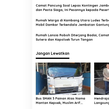
i
Camat Pancung Soal Lepas Kontingen Jamb
p
dan Pesta Siaga, Ini Pesannya kepada Peser
o
Rumah Warga di Kambang Utara Ludes Terb
s
Mobil Damkar Terkendala Jembatan Gantun
Rumah Lansia Roboh Diterjang Badai, Cama
Sutera dan Kapolsek Turun Tangan
Jangan Lewatkan
Bus SMAN 3 Painan Atas Nama
Hendrajo
Mantan Kepsek, Muslim Arif:
Langsung
Hanya Syarat Kredit
di Jakar