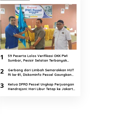
1
59 Peserta Lolos Verifikasi OKK PWI
Sumbar, Pesisir Selatan Terbanyak
dengan 11 Peserta
2
Gerbang dari Limbah Semarakkan HUT
RI ke-81, Diskominfo Pessel Gaungkan
Semangat Cinta Lingkungan
3
Ketua DPRD Pessel Ungkap Perjuangan
Hendrajoni: Hari Libur Tetap ke Jakarta
Jemput Anggaran