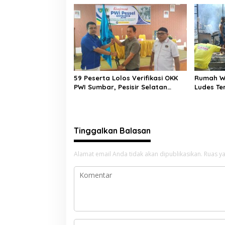
D’Academ
59 Peserta Lolos Verifikasi OKK
Rumah W
PWI Sumbar, Pesisir Selatan
Ludes Te
Terbanyak dengan 11 Peserta
Terkend
Tinggalkan Balasan
Alamat email Anda tidak akan dipublikasikan.
Ruas ya