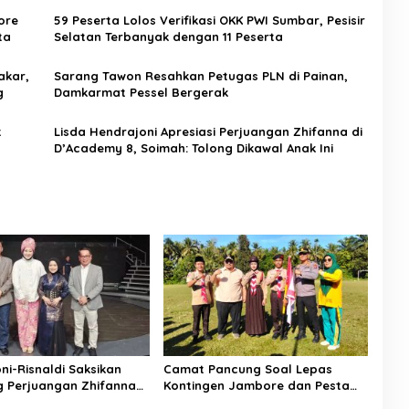
ore
59 Peserta Lolos Verifikasi OKK PWI Sumbar, Pesisir
ta
Selatan Terbanyak dengan 11 Peserta
akar,
Sarang Tawon Resahkan Petugas PLN di Painan,
g
Damkarmat Pessel Bergerak
t
Lisda Hendrajoni Apresiasi Perjuangan Zhifanna di
D’Academy 8, Soimah: Tolong Dikawal Anak Ini
ni-Risnaldi Saksikan
Camat Pancung Soal Lepas
 Perjuangan Zhifanna
Kontingen Jambore dan Pesta
ta, Panggung
Siaga, Ini Pesannya kepada