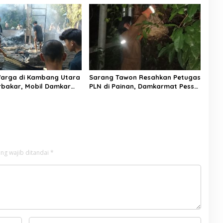
y 8 Menggelegar!
Peserta
arga di Kambang Utara
Sarang Tawon Resahkan Petugas
rbakar, Mobil Damkar
PLN di Painan, Damkarmat Pessel
ala Jembatan Gantung
Bergerak
ng wajib ditandai
*