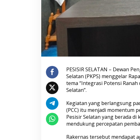
,
H
a
r
a
p
k
a
n
S
i
n
PESISIR SELATAN – Dewan Peng
e
Selatan (PKPS) menggelar Rapa
r
g
tema “Integrasi Potensi Rana
i
Selatan”.
R
a
Kegiatan yang berlangsung pad
n
(PCC) itu menjadi momentum p
a
h
Pesisir Selatan yang berada 
-
mendukung percepatan pemba
R
a
Rakernas tersebut mendapat ap
n