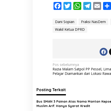
F
T
W
T
E
ac
w
h
el
m
e
itt
at
e
ai
Dani Sopian
Fraksi NasDem
b
er
s
gr
l
Wakil Ketua DPRD
o
A
a
o
p
m
k
p
N
Pos sebelumnya
Razia Malam Satpol PP Pessel, Lim
a
Pelajar Diamankan dari Lokasi Rawa
v
i
Posting Terkait
g
a
Bus SMAN 3 Painan Atas Nama Mantan Kepse
s
Muslim Arif: Hanya Syarat Kredit