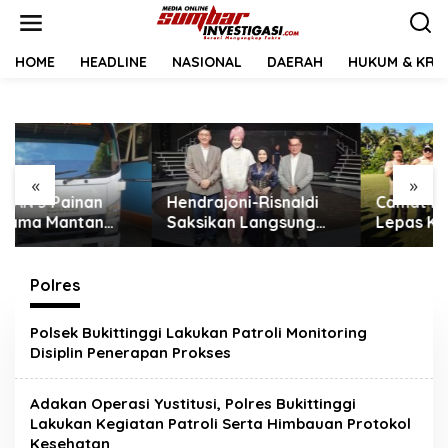
L
e
w
a
HOME
HEADLINE
NASIONAL
DAERAH
HUKUM & KRIM
t
i
k
e
k
o
«
»
n
Hendrajoni-Risnaldi
Camat Pancung Soal
t
Saksikan Langsung
Lepas Kontingen
e
Perjuangan Zhifanna
Jambore dan Pesta
n
di Jakarta, Panggung
Siaga, Ini Pesannya
D’Academy 8
kepada Peserta
Polres
Menggelegar!
Polsek Bukittinggi Lakukan Patroli Monitoring
Disiplin Penerapan Prokses
Adakan Operasi Yustitusi, Polres Bukittinggi
Lakukan Kegiatan Patroli Serta Himbauan Protokol
Kesehatan