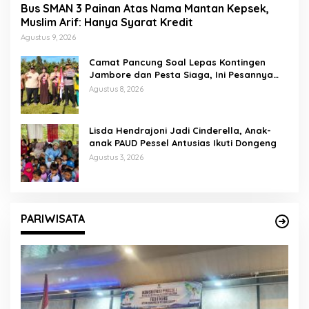
Bus SMAN 3 Painan Atas Nama Mantan Kepsek,
Muslim Arif: Hanya Syarat Kredit
Agustus 9, 2026
Camat Pancung Soal Lepas Kontingen
Jambore dan Pesta Siaga, Ini Pesannya
kepada Peserta
Agustus 8, 2026
Lisda Hendrajoni Jadi Cinderella, Anak-
anak PAUD Pessel Antusias Ikuti Dongeng
Agustus 3, 2026
PARIWISATA