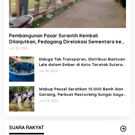
Pembangunan Pasar Surantih Kembali
Dilanjutkan, Pedagang Direlokasi Sementara ke
Lapangan Gadih Basanai
Juli 30, 2026
Diduga Tak Transparan, Distribusi Bantuan
Lele dalam Ember di Koto Taratak Sutera
Tuai Sorotan Warga
Juli 30, 2026
Wabup Pessel Serahkan 10.000 Benih Ikan
Gariang, Perkuat Restocking Sungai Gayo
demi Kelestarian Perairan
Juli 29, 2026
SUARA RAKYAT