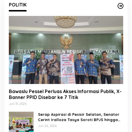
POLITIK
Bawaslu Pessel Perluas Akses Informasi Publik, X-
Banner PPID Disebar ke 7 Titik
Juli 31, 2026
Serap Aspirasi di Pesisir Selatan, Senator
Cerint Iralloza Tasya Soroti BPJS hingga
Kurikulum Merdeka
Juli 26, 2026