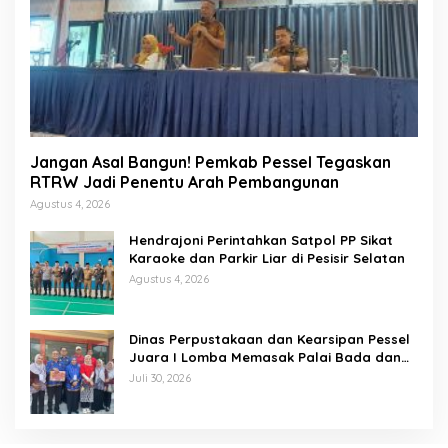
Jangan Asal Bangun! Pemkab Pessel Tegaskan
RTRW Jadi Penentu Arah Pembangunan
Agustus 4, 2026
Hendrajoni Perintahkan Satpol PP Sikat
Karaoke dan Parkir Liar di Pesisir Selatan
Agustus 4, 2026
Dinas Perpustakaan dan Kearsipan Pessel
Juara I Lomba Memasak Palai Bada dan
Lamang Golek
Juli 30, 2026