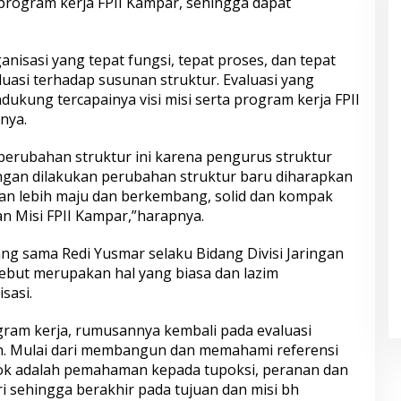
rogram kerja FPII Kampar, sehingga dapat
isasi yang tepat fungsi, tepat proses, dan tepat
uasi terhadap susunan struktur. Evaluasi yang
ukung tercapainya visi misi serta program kerja FPII
nya.
 perubahan struktur ini karena pengurus struktur
ngan dilakukan perubahan struktur baru diharapkan
kan lebih maju dan berkembang, solid dan kompak
an Misi FPII Kampar,”harapnya.
ng sama Redi Yusmar selaku Bidang Divisi Jaringan
but merupakan hal yang biasa dan lazim
sasi.
rogram kerja, rumusannya kembali pada evaluasi
n. Mulai dari membangun dan memahami referensi
kok adalah pemahaman kepada tupoksi, peranan dan
iri sehingga berakhir pada tujuan dan misi bh