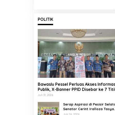
POLITIK
Bawaslu Pessel Perluas Akses Informas
Publik, X-Banner PPID Disebar ke 7 Titi
Juli 31, 2026
Serap Aspirasi di Pesisir Selat
Senator Cerint Iralloza Tasya
Soroti BPJS hingga Kurikulum
Juli 26, 2026