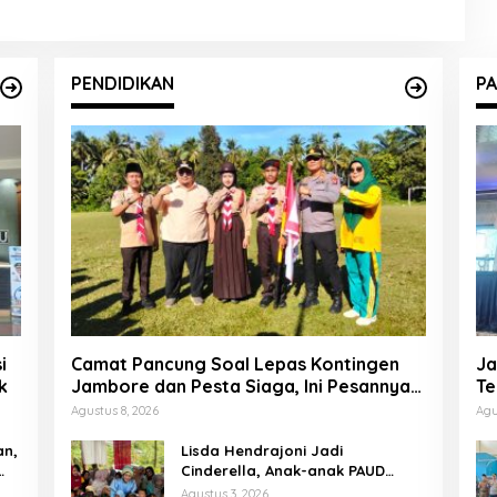
PENDIDIKAN
PA
i
Camat Pancung Soal Lepas Kontingen
Ja
k
Jambore dan Pesta Siaga, Ini Pesannya
Te
kepada Peserta
P
Agustus 8, 2026
Agu
an,
Lisda Hendrajoni Jadi
Cinderella, Anak-anak PAUD
Pessel Antusias Ikuti Dongeng
Agustus 3, 2026