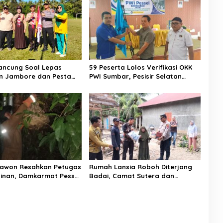
ancung Soal Lepas
59 Peserta Lolos Verifikasi OKK
n Jambore dan Pesta
PWI Sumbar, Pesisir Selatan
ni Pesannya kepada
Terbanyak dengan 11 Peserta
Tawon Resahkan Petugas
Rumah Lansia Roboh Diterjang
ainan, Damkarmat Pessel
Badai, Camat Sutera dan
k
Kapolsek Turun Tangan