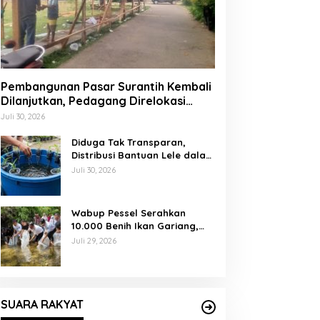
Pembangunan Pasar Surantih Kembali
Dilanjutkan, Pedagang Direlokasi
Sementara ke Lapangan Gadih
Juli 30, 2026
Basanai
Diduga Tak Transparan,
Distribusi Bantuan Lele dalam
Ember di Koto Taratak Sutera
Juli 30, 2026
Tuai Sorotan Warga
Wabup Pessel Serahkan
10.000 Benih Ikan Gariang,
Perkuat Restocking Sungai
Juli 29, 2026
Gayo demi Kelestarian
Perairan
SUARA RAKYAT