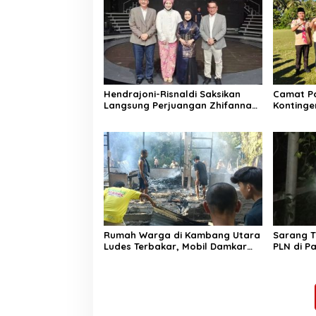
Hendrajoni-Risnaldi Saksikan
Camat P
Langsung Perjuangan Zhifanna
Kontinge
di Jakarta, Panggung
Siaga, I
D’Academy 8 Menggelegar!
Peserta
Rumah Warga di Kambang Utara
Sarang 
Ludes Terbakar, Mobil Damkar
PLN di P
Terkendala Jembatan Gantung
Bergera