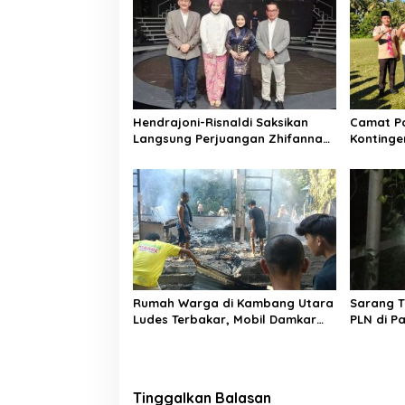
s
i
p
o
s
Hendrajoni-Risnaldi Saksikan
Camat P
Langsung Perjuangan Zhifanna
Kontinge
di Jakarta, Panggung
Siaga, I
D’Academy 8 Menggelegar!
Peserta
Rumah Warga di Kambang Utara
Sarang 
Ludes Terbakar, Mobil Damkar
PLN di P
Terkendala Jembatan Gantung
Bergera
Tinggalkan Balasan