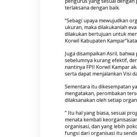
pengurus yang sesuai dengan p
E
terlaksana dengan baik.
v
a
l
“Sebagi upaya mewujudkan organ
u
ukuran, maka dilakukanlah eval
a
dilakukan bertujuan untuk mend
s
Korwil Kabupaten Kampar”kata
i
K
i
Juga disampaikan Asril, bahwa
n
sebelumnya kurang efektif, de
e
nantinya FPII Korwil Kampar a
r
serta dapat menjalankan Visi d
j
a
P
Sementara itu dikesempatan ya
e
mengatakan, perombakan terse
n
dilaksanakan oleh setiap organi
g
u
” Itu hal yang biasa, sesuai p
r
u
menata kembali keorganisasia
s
organisasi, dan yang lebih po
fungsi dari organisasi itu send