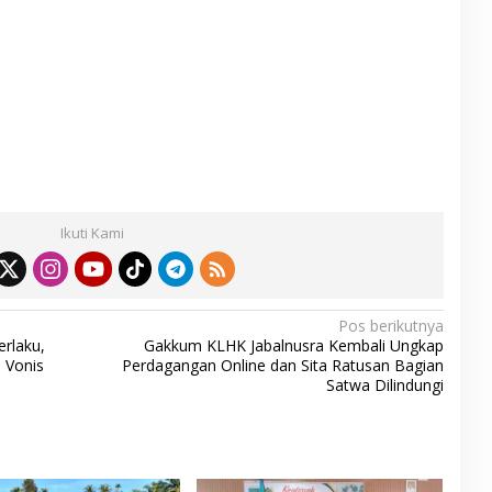
S
h
ar
Ikuti Kami
e
Pos berikutnya
erlaku,
Gakkum KLHK Jabalnusra Kembali Ungkap
 Vonis
Perdagangan Online dan Sita Ratusan Bagian
Satwa Dilindungi