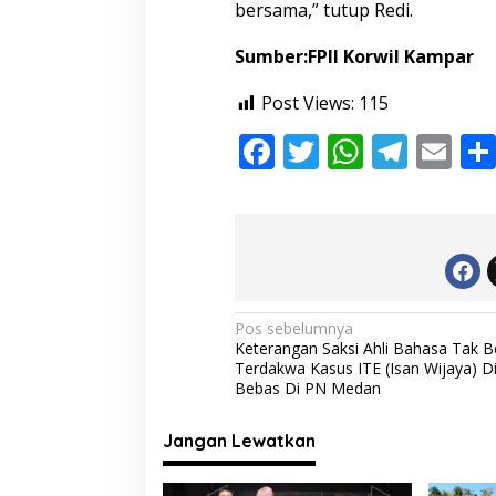
bersama,” tutup Redi.
Sumber:FPII Korwil Kampar
Post Views:
115
F
T
W
T
E
ac
w
h
el
m
e
itt
at
e
ai
b
er
s
gr
l
o
A
a
o
p
m
N
Pos sebelumnya
Keterangan Saksi Ahli Bahasa Tak B
k
p
a
Terdakwa Kasus ITE (Isan Wijaya) Di
v
Bebas Di PN Medan
i
Jangan Lewatkan
g
a