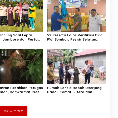
ancung Soal Lepas
59 Peserta Lolos Verifikasi OKK
n Jambore dan Pesta
PWI Sumbar, Pesisir Selatan
ni Pesannya kepada
Terbanyak dengan 11 Peserta
Tawon Resahkan Petugas
Rumah Lansia Roboh Diterjang
ainan, Damkarmat Pessel
Badai, Camat Sutera dan
k
Kapolsek Turun Tangan
View More