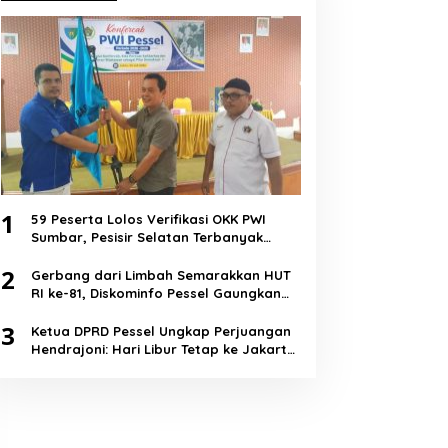
1
59 Peserta Lolos Verifikasi OKK PWI
Sumbar, Pesisir Selatan Terbanyak
dengan 11 Peserta
2
Gerbang dari Limbah Semarakkan HUT
RI ke-81, Diskominfo Pessel Gaungkan
Semangat Cinta Lingkungan
3
Ketua DPRD Pessel Ungkap Perjuangan
Hendrajoni: Hari Libur Tetap ke Jakarta
Jemput Anggaran