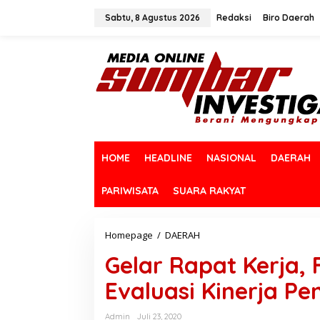
L
e
Sabtu, 8 Agustus 2026
Redaksi
Biro Daerah
w
a
t
i
k
e
k
o
n
t
HOME
HEADLINE
NASIONAL
DAERAH
e
n
PARIWISATA
SUARA RAKYAT
Homepage
/
DAERAH
G
e
Gelar Rapat Kerja, 
l
a
Evaluasi Kinerja Pe
r
R
a
Admin
Juli 23, 2020