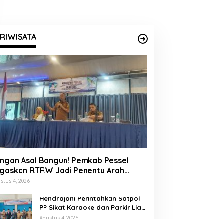
RIWISATA
ngan Asal Bangun! Pemkab Pessel
gaskan RTRW Jadi Penentu Arah
embangunan
stus 4, 2026
Hendrajoni Perintahkan Satpol
PP Sikat Karaoke dan Parkir Liar
di Pesisir Selatan
Agustus 4, 2026