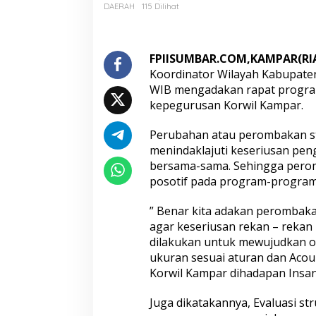
p
DAERAH
115 Dilihat
a
t
K
e
FPIISUMBAR.COM,KAMPAR(RI
r
Koordinator Wilayah Kabupaten
j
WIB mengadakan rapat program 
a
kepegurusan Korwil Kampar.
,
F
P
Perubahan atau perombakan st
I
menindaklajuti keseriusan pe
I
bersama-sama. Sehingga perom
K
posotif pada program-program 
o
r
w
” Benar kita adakan perombakan
i
agar keseriusan rekan – rekan
l
dilakukan untuk mewujudkan org
K
ukuran sesuai aturan dan Acoun
a
Korwil Kampar dihadapan Insan
m
p
a
Juga dikatakannya, Evaluasi st
r