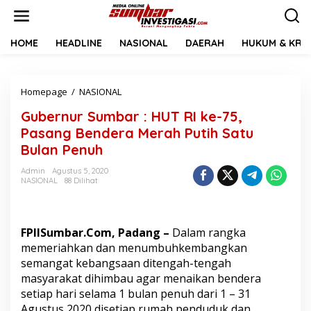
L
e
w
a
HOME
HEADLINE
NASIONAL
DAERAH
HUKUM & KRIM
t
i
k
Homepage
/
NASIONAL
G
e
u
k
Gubernur Sumbar : HUT RI ke-75,
b
o
e
n
Pasang Bendera Merah Putih Satu
r
t
Bulan Penuh
n
e
u
n
Admin
Agustus 5, 2020
r
NASIONAL
88 Dilihat
S
u
m
b
FPIISumbar.Com, Padang –
Dalam rangka
a
memeriahkan dan menumbuhkembangkan
r
semangat kebangsaan ditengah-tengah
:
masyarakat dihimbau agar menaikan bendera
H
U
setiap hari selama 1 bulan penuh dari 1 – 31
T
Agustus 2020 disetiap rumah penduduk dan