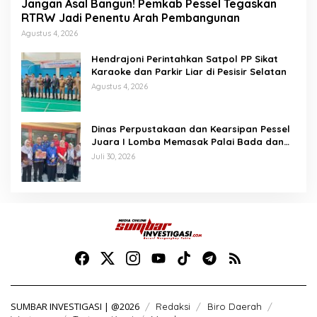
Jangan Asal Bangun! Pemkab Pessel Tegaskan
RTRW Jadi Penentu Arah Pembangunan
Agustus 4, 2026
Hendrajoni Perintahkan Satpol PP Sikat
Karaoke dan Parkir Liar di Pesisir Selatan
Agustus 4, 2026
Dinas Perpustakaan dan Kearsipan Pessel
Juara I Lomba Memasak Palai Bada dan
Lamang Golek
Juli 30, 2026
SUMBAR INVESTIGASI | @2026
Redaksi
Biro Daerah