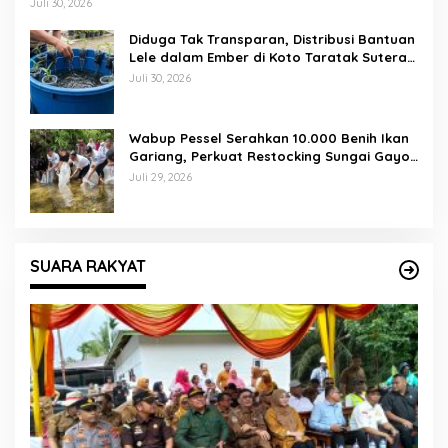
Lapangan Gadih Basanai
Juli 30, 2026
Diduga Tak Transparan, Distribusi Bantuan
Lele dalam Ember di Koto Taratak Sutera
Tuai Sorotan Warga
Juli 30, 2026
Wabup Pessel Serahkan 10.000 Benih Ikan
Gariang, Perkuat Restocking Sungai Gayo
demi Kelestarian Perairan
Juli 29, 2026
SUARA RAKYAT