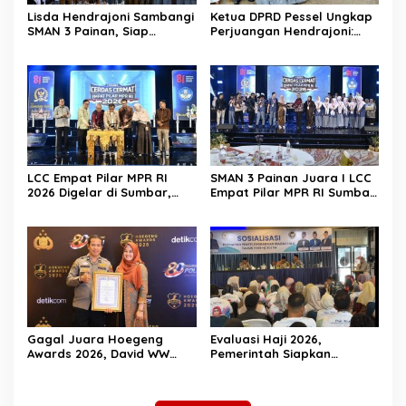
Lisda Hendrajoni Sambangi
Ketua DPRD Pessel Ungkap
SMAN 3 Painan, Siap
Perjuangan Hendrajoni:
Saksikan Perjuangan Tim
Hari Libur Tetap ke Jakarta
LCC Empat Pilar di Jakarta
Jemput Anggaran
LCC Empat Pilar MPR RI
SMAN 3 Painan Juara I LCC
2026 Digelar di Sumbar,
Empat Pilar MPR RI Sumbar,
Muslim M. Yatim Tekankan
Siap Berlaga di Final
Pentingnya Karakter
Nasional Jakarta
Generasi Muda
Gagal Juara Hoegeng
Evaluasi Haji 2026,
Awards 2026, David WW
Pemerintah Siapkan
Tegaskan Dedikasinya Tak
Pelayanan Lebih Baik untuk
Akan Berhenti
Jemaah Pessel di 2027