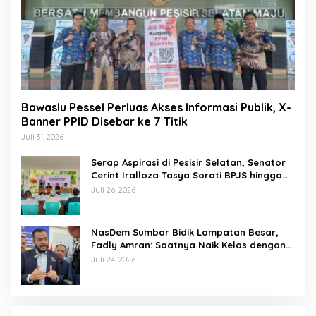
Bawaslu Pessel Perluas Akses Informasi Publik, X-
Banner PPID Disebar ke 7 Titik
Juli 31, 2026
Serap Aspirasi di Pesisir Selatan, Senator
Cerint Iralloza Tasya Soroti BPJS hingga
Kurikulum Merdeka
Juli 26, 2026
NasDem Sumbar Bidik Lompatan Besar,
Fadly Amran: Saatnya Naik Kelas dengan
Kader Berkualitas
Juli 24, 2026