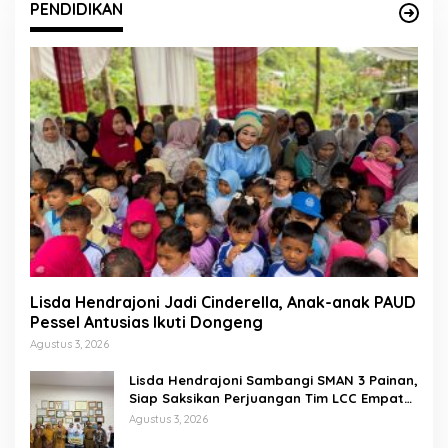
PENDIDIKAN
Lisda Hendrajoni Jadi Cinderella, Anak-anak PAUD
Pessel Antusias Ikuti Dongeng
Agustus 3, 2026
Lisda Hendrajoni Sambangi SMAN 3 Painan,
Siap Saksikan Perjuangan Tim LCC Empat
Pilar di Jakarta
Agustus 3, 2026