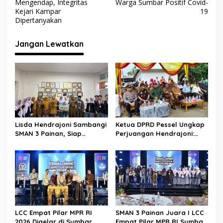
v
Mengendap, Integritas
Warga Sumbar Positif Covid-
Kejari Kampar
19
i
Dipertanyakan
g
Jangan Lewatkan
a
s
i
p
o
s
Lisda Hendrajoni Sambangi
Ketua DPRD Pessel Ungkap
SMAN 3 Painan, Siap
Perjuangan Hendrajoni:
Saksikan Perjuangan Tim
Hari Libur Tetap ke Jakarta
LCC Empat Pilar di Jakarta
Jemput Anggaran
LCC Empat Pilar MPR RI
SMAN 3 Painan Juara I LCC
2026 Digelar di Sumbar,
Empat Pilar MPR RI Sumbar,