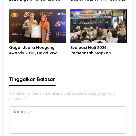
Muslim M. Yatim Tekankan
Siap Berlaga di Final
Pentingnya Karakter
Nasional Jakarta
Generasi Muda
Gagal Juara Hoegeng
Evaluasi Haji 2026,
Awards 2026, David WW
Pemerintah Siapkan
Tegaskan Dedikasinya Tak
Pelayanan Lebih Baik untuk
Akan Berhenti
Jemaah Pessel di 2027
Tinggalkan Balasan
Alamat email Anda tidak akan dipublikasikan.
Ruas yang wajib
ditandai
*