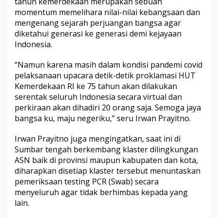
tahun kemerdekaan merupakan sebuah
h
momentum memelihara nilai-nilai kebangsaan dan
P
mengenang sejarah perjuangan bangsa agar
u
t
diketahui generasi ke generasi demi kejayaan
i
Indonesia.
h
S
“Namun karena masih dalam kondisi pandemi covid
a
pelaksanaan upacara detik-detik proklamasi HUT
t
u
Kemerdekaan RI ke 75 tahun akan dilakukan
B
serentak seluruh Indonesia secara virtual dan
u
perkiraan akan dihadiri 20 orang saja. Semoga jaya
l
bangsa ku, maju negeriku,” seru Irwan Prayitno.
a
n
P
Irwan Prayitno juga mengingatkan, saat ini di
e
Sumbar tengah berkembang klaster dilingkungan
n
ASN baik di provinsi maupun kabupaten dan kota,
u
diharapkan disetiap klaster tersebut menuntaskan
h
pemeriksaan testing PCR (Swab) secara
menyeluruh agar tidak berhimbas kepada yang
lain.