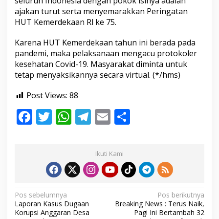
seluruh Indonesia dengan pokok isinya adalah
ajakan turut serta menyemarakkan Peringatan
HUT Kemerdekaan Rl ke 75.
Karena HUT Kemerdekaan tahun ini berada pada
pandemi, maka pelaksanaan mengacu protokoler
kesehatan Covid-19. Masyarakat diminta untuk
tetap menyaksikannya secara virtual. (*/hms)
Post Views:
88
F
T
W
T
E
S
ac
w
h
el
m
h
e
itt
at
e
ai
ar
Ikuti Kami
b
er
s
gr
l
e
o
A
a
o
p
m
N
Pos sebelumnya
Pos berikutnya
Laporan Kasus Dugaan
Breaking News : Terus Naik,
k
p
a
Korupsi Anggaran Desa
Pagi Ini Bertambah 32