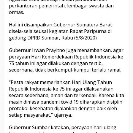
R
perkantoran pemerintah, lembaga, swasta dan
I
ormas.
k
e
-
Hal ini disampaikan Gubernur Sumatera Barat
7
disela-sela seusai kegiatan Rapat Paripurna di
5
gedung DPRD Sumbar, Rabu (5/8/2020).
,
P
Gubernur Irwan Prayitno juga menambahkan, agar
a
s
perayaan Hari Kemerdekaan Republik Indonesia ke
a
75 tahun ini agar dilakukan dengan tertib,
n
sederhana, tidak berkumpul-kumpul terlalu ramai.
g
B
“Pesta rakyat memeriahkan Hari Ulang Tahun
e
n
Republik Indonesia ke 75 ini agar dilaksanakan
d
secara sederhana, aman dan terkendali. Karena kita
e
masih dimasa pandemi covid 19 diharapkan disiplin
r
protokol kesehatan dijalankan dengan baik oleh
a
setiap masyarakat,” ujarnya.
M
e
r
Gubernur Sumbar katakan, perayaan hari ulang
a