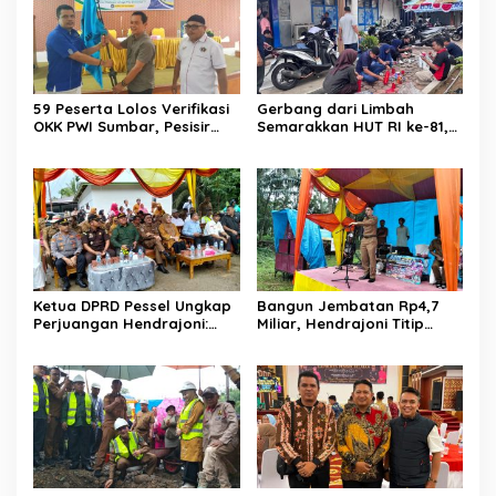
59 Peserta Lolos Verifikasi
Gerbang dari Limbah
OKK PWI Sumbar, Pesisir
Semarakkan HUT RI ke-81,
Selatan Terbanyak dengan
Diskominfo Pessel
11 Peserta
Gaungkan Semangat Cinta
Lingkungan
Ketua DPRD Pessel Ungkap
Bangun Jembatan Rp4,7
Perjuangan Hendrajoni:
Miliar, Hendrajoni Titip
Hari Libur Tetap ke Jakarta
Pesan ke Warga: Jangan
Jemput Anggaran
Tebang Hutan
Sembarangan