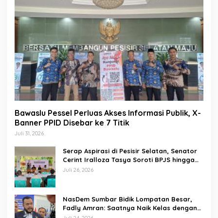
Bawaslu Pessel Perluas Akses Informasi Publik, X-
Banner PPID Disebar ke 7 Titik
Juli 31, 2026
Serap Aspirasi di Pesisir Selatan, Senator
Cerint Iralloza Tasya Soroti BPJS hingga
Kurikulum Merdeka
Juli 26, 2026
NasDem Sumbar Bidik Lompatan Besar,
Fadly Amran: Saatnya Naik Kelas dengan
Kader Berkualitas