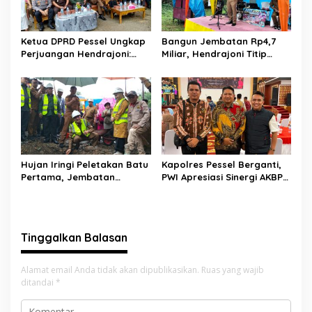
Ketua DPRD Pessel Ungkap
Bangun Jembatan Rp4,7
Perjuangan Hendrajoni:
Miliar, Hendrajoni Titip
Hari Libur Tetap ke Jakarta
Pesan ke Warga: Jangan
Jemput Anggaran
Tebang Hutan
Sembarangan
Hujan Iringi Peletakan Batu
Kapolres Pessel Berganti,
Pertama, Jembatan
PWI Apresiasi Sinergi AKBP
Gantung Bintungan
Derry Indra dan Sambut
Pelangai Gadang Resmi
AKBP Ricky Ricardo
Dibangun
Tinggalkan Balasan
Alamat email Anda tidak akan dipublikasikan.
Ruas yang wajib
ditandai
*