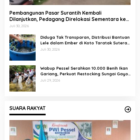
Pembangunan Pasar Surantih Kembali
Dilanjutkan, Pedagang Direlokasi Sementara ke
Lapangan Gadih Basanai
Juli 30, 2026
Diduga Tak Transparan, Distribusi Bantuan
Lele dalam Ember di Koto Taratak Sutera
Tuai Sorotan Warga
Juli 30, 2026
Wabup Pessel Serahkan 10.000 Benih Ikan
Gariang, Perkuat Restocking Sungai Gayo
demi Kelestarian Perairan
Juli 29, 2026
SUARA RAKYAT