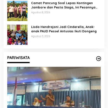
Camat Pancung Soal Lepas Kontingen
Jambore dan Pesta Siaga, Ini Pesannya
kepada Peserta
Agustus 8, 2026
Lisda Hendrajoni Jadi Cinderella, Anak-
anak PAUD Pessel Antusias Ikuti Dongeng
Agustus 3, 2026
PARIWISATA