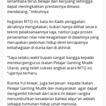
senantiasa terus belajar dan berjuang sehingga
t
dapat meningkatkan prestasinya dimasa
u
t
mendatang, “imbuhnya.
u
p
Kegiatan MTQ ini, kata An Kadis penggalian
W
akrabnya mengatakan, bukan hanya dilihat secara
a
teknis pelaksanaannya saja, namun juga proses
b
u
penanaman nilai-nilai keagamaan di dalamnya yang
p
merupakan pedoman hidup demi tercapainya
R
kebahagiaan di dunia dan di akhirat.
u
s
“Saya selaku wakil bupati sangat bangga kepada
m
a
mereka (pengurus Ikatan Pelajar Ganting Mudik
Y
Utara), yang telah sukses angkat acara MTQ ini,
u
“ujarnya terharu.
l
A
Rusma Yul Anwar, juga berpesan kepada Ikatan
n
w
Pelajar Ganting Mudik dan masyarakat agar dapat
a
mengambil hikmah dari acara ini dalam rangka
r
menumbuhkan kesadaran bahwa alqur’an adalah
sebagai tuntunan hidup umat manusia.