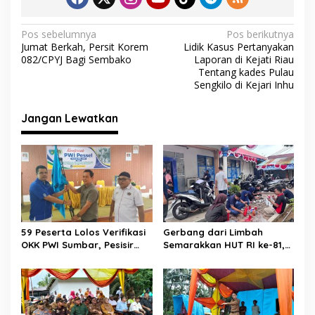
o
A
a
o
p
m
N
Pos sebelumnya
Pos berikutnya
Jumat Berkah, Persit Korem
Lidik Kasus Pertanyakan
k
p
a
082/CPYJ Bagi Sembako
Laporan di Kejati Riau
v
Tentang kades Pulau
Sengkilo di Kejari Inhu
i
g
Jangan Lewatkan
a
s
i
p
o
s
59 Peserta Lolos Verifikasi
Gerbang dari Limbah
OKK PWI Sumbar, Pesisir
Semarakkan HUT RI ke-81,
Selatan Terbanyak dengan
Diskominfo Pessel
11 Peserta
Gaungkan Semangat Cinta
Lingkungan