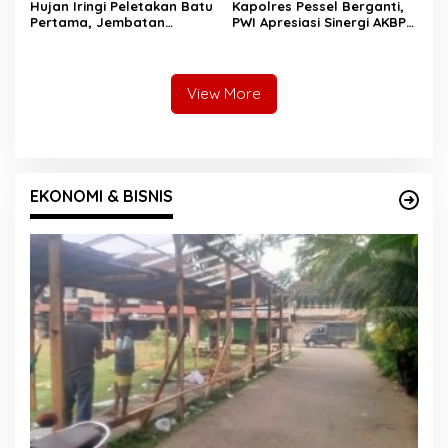
Hujan Iringi Peletakan Batu
Kapolres Pessel Berganti,
Pertama, Jembatan
PWI Apresiasi Sinergi AKBP
Gantung Bintungan
Derry Indra dan Sambut
Pelangai Gadang Resmi
AKBP Ricky Ricardo
Dibangun
View More
EKONOMI & BISNIS