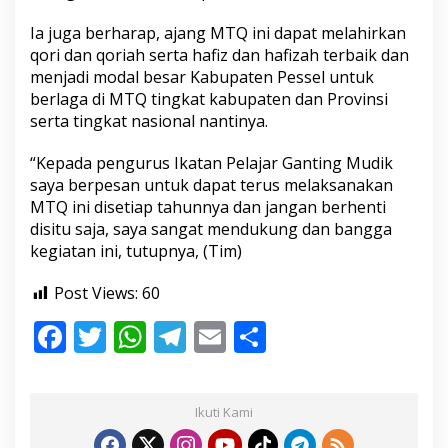
Ia juga berharap, ajang MTQ ini dapat melahirkan
qori dan qoriah serta hafiz dan hafizah terbaik dan
menjadi modal besar Kabupaten Pessel untuk
berlaga di MTQ tingkat kabupaten dan Provinsi
serta tingkat nasional nantinya.
“Kepada pengurus Ikatan Pelajar Ganting Mudik
saya berpesan untuk dapat terus melaksanakan
MTQ ini disetiap tahunnya dan jangan berhenti
disitu saja, saya sangat mendukung dan bangga
kegiatan ini, tutupnya, (Tim)
Post Views:
60
F
T
W
T
E
S
ac
w
h
el
m
h
e
itt
at
e
ai
ar
Ikuti Kami
b
er
s
gr
l
e