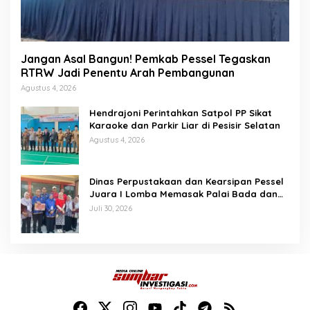
Jangan Asal Bangun! Pemkab Pessel Tegaskan
RTRW Jadi Penentu Arah Pembangunan
Agustus 4, 2026
Hendrajoni Perintahkan Satpol PP Sikat
Karaoke dan Parkir Liar di Pesisir Selatan
Agustus 4, 2026
Dinas Perpustakaan dan Kearsipan Pessel
Juara I Lomba Memasak Palai Bada dan
Lamang Golek
Juli 30, 2026