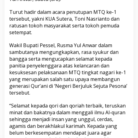
n
t
Turut hadir dalam acara penutupan MTQ ke-1
i
tersebut, yakni KUA Sutera, Toni Nasrianto dan
n
g
ratusan tokoh masyarakat serta tokoh pemuda
M
setempat.
u
d
Wakil Bupati Pessel, Rusma Yul Anwar dalam
i
sambutanya mengungkapkan, rasa syukur dan
k
U
bangga serta mengucapkan selamat kepada
t
panitia penyelenggara atas kelancaran dan
a
kesuksesan pelaksanaan MTQ tingkat nagari ke-1
r
yang merupakan salah satu upaya membangun
a
generasi Qur’ani di ‘Negeri Berjuluk Sejuta Pesona’
S
u
tersebut.
r
a
“Selamat kepada qori dan qoriah terbaik, teruskan
n
minat dan bakatnya dalam menggali ilmu Al-quran
t
sehingga menjadi insan yang unggul, cerdas,
i
h
agamis dan berakhlakul karimah. Kepada yang
D
belum berkesempatan mendapat juara agar
i