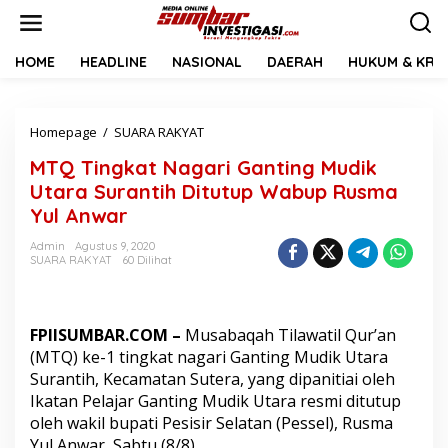
L
e
w
a
HOME
HEADLINE
NASIONAL
DAERAH
HUKUM & KRIM
t
i
k
Homepage
/
SUARA RAKYAT
M
e
T
k
MTQ Tingkat Nagari Ganting Mudik
Q
o
T
n
Utara Surantih Ditutup Wabup Rusma
i
t
Yul Anwar
n
e
g
n
Admin
Agustus 9, 2020
k
SUARA RAKYAT
60 Dilihat
a
t
N
a
FPIISUMBAR.COM –
Musabaqah Tilawatil Qur’an
g
(MTQ) ke-1 tingkat nagari Ganting Mudik Utara
a
Surantih, Kecamatan Sutera, yang dipanitiai oleh
r
Ikatan Pelajar Ganting Mudik Utara resmi ditutup
i
G
oleh wakil bupati Pesisir Selatan (Pessel), Rusma
a
Yul Anwar, Sabtu (8/8).