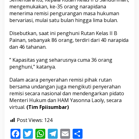
p
mengemukakan, ke-35 orang narapidana
i
menerima remisi pengurangan masa hukuman
d
bervariasi, mulai satu bulan hingga lima bulan.
a
n
a
Disebutkan, saat ini penghuni Rutan Kelas II B
d
Painan, sebanyak 86 orang, terdiri dari 40 narapida
i
dan 46 tahanan.
R
u
t
” Kapasitas yang seharusnya cuma 36 orang
a
penghuni,” katanya.
n
K
Dalam acara penyerahan remisi pihak rutan
e
bersama undangan juga mengikuti penyerahan
l
a
remisi secara nasional dan mendengarkan pidato
s
Menteri Hukum dan HAM Yasonna Laoly, secara
I
virtual.
(Tim Fpiisumbar)
I
B
Post Views:
124
P
a
F
T
W
T
E
S
i
n