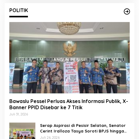
POLITIK
Bawaslu Pessel Perluas Akses Informasi Publik, X-
Banner PPID Disebar ke 7 Titik
Juli 31, 2026
Serap Aspirasi di Pesisir Selatan, Senator
Cerint Iralloza Tasya Soroti BPJS hingga
Kurikulum Merdeka
Juli 26, 2026