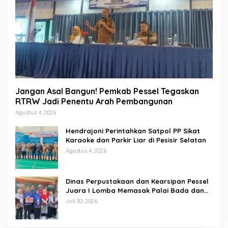
Jangan Asal Bangun! Pemkab Pessel Tegaskan
RTRW Jadi Penentu Arah Pembangunan
Agustus 4, 2026
Hendrajoni Perintahkan Satpol PP Sikat
Karaoke dan Parkir Liar di Pesisir Selatan
Agustus 4, 2026
Dinas Perpustakaan dan Kearsipan Pessel
Juara I Lomba Memasak Palai Bada dan
Lamang Golek
Juli 30, 2026