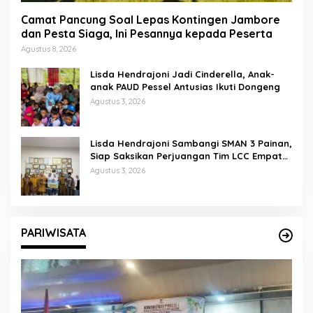
Camat Pancung Soal Lepas Kontingen Jambore
dan Pesta Siaga, Ini Pesannya kepada Peserta
Agustus 8, 2026
Lisda Hendrajoni Jadi Cinderella, Anak-
anak PAUD Pessel Antusias Ikuti Dongeng
Agustus 3, 2026
Lisda Hendrajoni Sambangi SMAN 3 Painan,
Siap Saksikan Perjuangan Tim LCC Empat
Pilar di Jakarta
Agustus 3, 2026
PARIWISATA