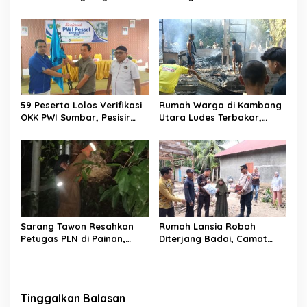
Perjuangan Zhifanna di
Pesta Siaga, Ini Pesannya
Jakarta, Panggung
kepada Peserta
D’Academy 8 Menggelegar!
59 Peserta Lolos Verifikasi
Rumah Warga di Kambang
OKK PWI Sumbar, Pesisir
Utara Ludes Terbakar,
Selatan Terbanyak dengan
Mobil Damkar Terkendala
11 Peserta
Jembatan Gantung
Sarang Tawon Resahkan
Rumah Lansia Roboh
Petugas PLN di Painan,
Diterjang Badai, Camat
Damkarmat Pessel
Sutera dan Kapolsek Turun
Bergerak
Tangan
Tinggalkan Balasan