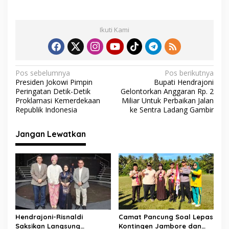
ac
w
h
el
m
h
a
n
e
itt
at
e
ai
ar
Ikuti Kami
b
er
s
gr
l
e
o
A
a
o
p
m
N
Pos sebelumnya
Pos berikutnya
Presiden Jokowi Pimpin
Bupati Hendrajoni
k
p
a
Peringatan Detik-Detik
Gelontorkan Anggaran Rp. 2
v
Proklamasi Kemerdekaan
Miliar Untuk Perbaikan Jalan
Republik Indonesia
ke Sentra Ladang Gambir
i
g
Jangan Lewatkan
a
s
i
p
o
s
Hendrajoni-Risnaldi
Camat Pancung Soal Lepas
Saksikan Langsung
Kontingen Jambore dan