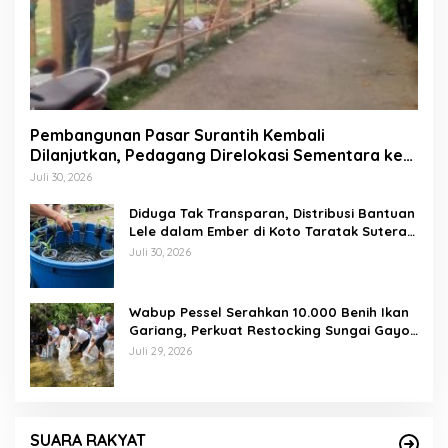
Pembangunan Pasar Surantih Kembali
Dilanjutkan, Pedagang Direlokasi Sementara ke
Lapangan Gadih Basanai
Juli 30, 2026
Diduga Tak Transparan, Distribusi Bantuan
Lele dalam Ember di Koto Taratak Sutera
Tuai Sorotan Warga
Juli 30, 2026
Wabup Pessel Serahkan 10.000 Benih Ikan
Gariang, Perkuat Restocking Sungai Gayo
demi Kelestarian Perairan
Juli 29, 2026
SUARA RAKYAT