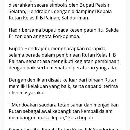
e
diserahkan secara simbolis oleh Bupati Pesisir
r
Selatan, Hendrajoni, dengan didampingi Kepala
a
Rutan Kelas II B Painan, Sahduriman.
h
k
a
Hadir bersama bupati pada kesempatan itu, Sekda
n
Erizon dan anggota Forkopimda.
R
e
Bupati Hendrajoni, mengharapkan narapida,
m
selama berada dalam pembinaan Rutan Kelas II B
i
s
Painan, senantiasa mengikuti kegiatan pembinaan
i
dengan baik serta mematuhi peraturan yang ada.
k
e
Dengan demikian disaat ke luar dari binaan Rutan
p
memiliki kelakuan yang baik, serta dapat di terima
a
d
oleh masyarakat.
a
3
” Mendoakan saudara tetap sabar dan menjadikan
5
Rutan sebagai awal kebangkitan kembali dalam
N
membangun masa depan,” kata bupati.
a
r
a
Sementara itu, Kepala Rutan Kelas II B Sahduriman,