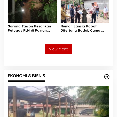
Sarang Tawon Resahkan
Rumah Lansia Roboh
Petugas PLN di Painan,
Diterjang Badai, Camat
Damkarmat Pessel
Sutera dan Kapolsek Turun
Bergerak
Tangan
View More
EKONOMI & BISNIS