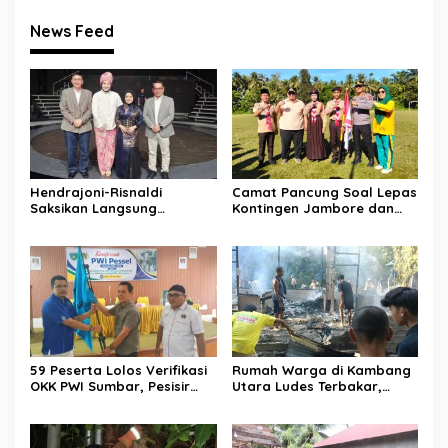
News Feed
Hendrajoni-Risnaldi
Camat Pancung Soal Lepas
Saksikan Langsung
Kontingen Jambore dan
Perjuangan Zhifanna di
Pesta Siaga, Ini Pesannya
Jakarta, Panggung
kepada Peserta
D’Academy 8 Menggelegar!
59 Peserta Lolos Verifikasi
Rumah Warga di Kambang
OKK PWI Sumbar, Pesisir
Utara Ludes Terbakar,
Selatan Terbanyak dengan
Mobil Damkar Terkendala
11 Peserta
Jembatan Gantung