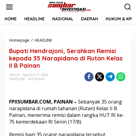
L
e
w
a
HOME
HEADLINE
NASIONAL
DAERAH
HUKUM & KRIM
t
i
k
Homepage
/
HEADLINE
B
e
u
k
Bupati Hendrajoni, Serahkan Remisi
p
o
a
n
kepada 35 Narapidana di Rutan Kelas
t
t
II B Painan
i
e
H
n
Admin
Agustus 17, 2020
e
HEADLINE
124 Dilihat
n
d
r
a
FPIISUMBAR.COM, PAINAN –
Sebanyak 35 orang
j
narapidana di rumah tahanan (Rutan) Kelas II B
o
Painan, menerima remisi dalam rangka HUT RI ke-
n
75 kemerdekaan RI Senin (17/8).
i
,
S
Remisi bagi 35 orang narapidana tersebut,