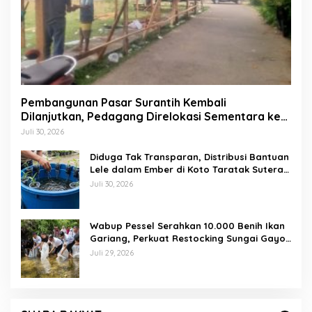
Pembangunan Pasar Surantih Kembali
Dilanjutkan, Pedagang Direlokasi Sementara ke
Lapangan Gadih Basanai
Juli 30, 2026
Diduga Tak Transparan, Distribusi Bantuan
Lele dalam Ember di Koto Taratak Sutera
Tuai Sorotan Warga
Juli 30, 2026
Wabup Pessel Serahkan 10.000 Benih Ikan
Gariang, Perkuat Restocking Sungai Gayo
demi Kelestarian Perairan
Juli 29, 2026