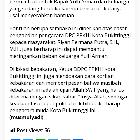
bermanfaat untuk Bapak Yulfi Arman dan keluarga
r
yang sedang berduka karena bencana,” katanya
b
a
usai menyerahkan bantuan.
n
K
Bantuan berupa sembako ini diberikan atas dasar
e
pengabdian pengacara DPC PPKHI Kota Bukittinggi
b
kepada masyarakat. Riyan Permana Putra, S.H.,
a
k
M.H., juga berharap ini dapat membantu
a
meringankan beban keluarga Yulfi Arman.
r
a
Di lokasi kebakaran, Ketua DDPC PPKHI Kota
n
Bukittinggi ini juga mendoakan para korban
R
u
kebakaran dan memberi pesan bahwa musibah
m
kebakaran ini adalah ujian Allah SWT yang harus
a
diterima dengan sikap sabar. “Insya Allah, semoga
h
keadaan bisa cepat pulih dan lebih baik,” harap
W
pengacara muda Kota Bukittinggi ini.
a
r
(
musmulyadi
)
g
a
Post Views:
56