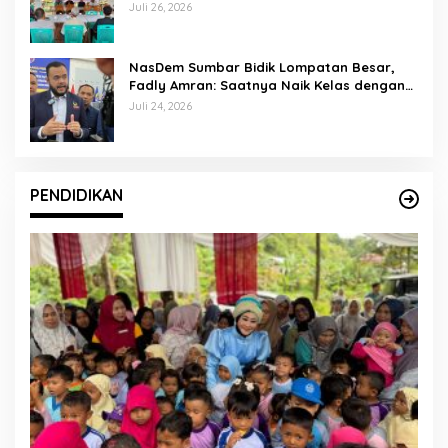
Kurikulum Merdeka
Juli 26, 2026
NasDem Sumbar Bidik Lompatan Besar,
Fadly Amran: Saatnya Naik Kelas dengan
Kader Berkualitas
Juli 24, 2026
PENDIDIKAN