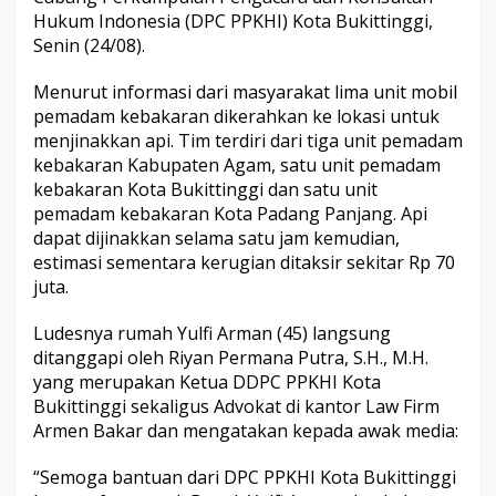
r
Hukum Indonesia (DPC PPKHI) Kota Bukittinggi,
a
Senin (24/08).
B
u
k
Menurut informasi dari masyarakat lima unit mobil
i
pemadam kebakaran dikerahkan ke lokasi untuk
t
menjinakkan api. Tim terdiri dari tiga unit pemadam
t
kebakaran Kabupaten Agam, satu unit pemadam
i
kebakaran Kota Bukittinggi dan satu unit
n
g
pemadam kebakaran Kota Padang Panjang. Api
g
dapat dijinakkan selama satu jam kemudian,
i
estimasi sementara kerugian ditaksir sekitar Rp 70
P
juta.
P
K
H
Ludesnya rumah Yulfi Arman (45) langsung
I
ditanggapi oleh Riyan Permana Putra, S.H., M.H.
B
yang merupakan Ketua DDPC PPKHI Kota
a
Bukittinggi sekaligus Advokat di kantor Law Firm
n
t
Armen Bakar dan mengatakan kepada awak media:
u
K
“Semoga bantuan dari DPC PPKHI Kota Bukittinggi
o