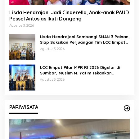
Lisda Hendrajoni Jadi Cinderella, Anak-anak PAUD
Pessel Antusias Ikuti Dongeng
Agustus 3, 2026
Lisda Hendrajoni Sambangi SMAN 3 Painan,
Siap Saksikan Perjuangan Tim LCC Empat
Pilar di Jakarta
Agustus 3, 2026
LCC Empat Pilar MPR RI 2026 Digelar di
Sumbar, Muslim M. Yatim Tekankan
Pentingnya Karakter Generasi Muda
Agustus 3, 2026
PARIWISATA