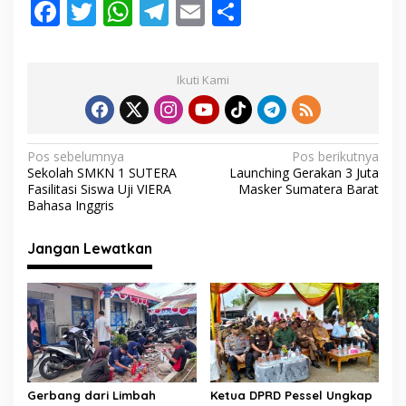
F
T
W
T
E
S
ac
w
h
el
m
h
e
itt
at
e
ai
ar
Ikuti Kami
b
er
s
gr
l
e
o
A
a
o
p
m
N
Pos sebelumnya
Pos berikutnya
Sekolah SMKN 1 SUTERA
Launching Gerakan 3 Juta
k
p
a
Fasilitasi Siswa Uji VIERA
Masker Sumatera Barat
v
Bahasa Inggris
i
Jangan Lewatkan
g
a
s
i
p
o
Gerbang dari Limbah
Ketua DPRD Pessel Ungkap