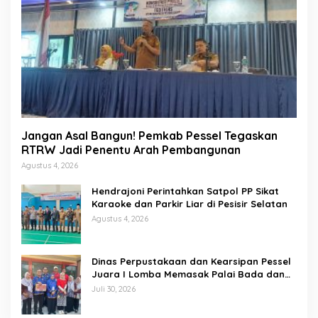
Jangan Asal Bangun! Pemkab Pessel Tegaskan
RTRW Jadi Penentu Arah Pembangunan
Agustus 4, 2026
Hendrajoni Perintahkan Satpol PP Sikat
Karaoke dan Parkir Liar di Pesisir Selatan
Agustus 4, 2026
Dinas Perpustakaan dan Kearsipan Pessel
Juara I Lomba Memasak Palai Bada dan
Lamang Golek
Juli 30, 2026