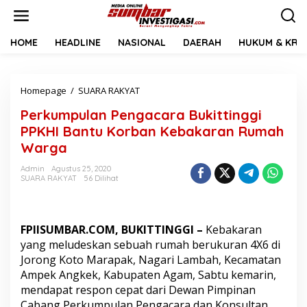
L
e
w
a
HOME
HEADLINE
NASIONAL
DAERAH
HUKUM & KRIM
t
i
k
Homepage
/
SUARA RAKYAT
P
e
e
k
Perkumpulan Pengacara Bukittinggi
r
o
k
n
PPKHI Bantu Korban Kebakaran Rumah
u
t
Warga
m
e
p
n
Admin
Agustus 25, 2020
u
SUARA RAKYAT
56 Dilihat
l
a
n
P
FPIISUMBAR.COM, BUKITTINGGI –
Kebakaran
e
yang meludeskan sebuah rumah berukuran 4X6 di
n
Jorong Koto Marapak, Nagari Lambah, Kecamatan
g
Ampek Angkek, Kabupaten Agam, Sabtu kemarin,
a
c
mendapat respon cepat dari Dewan Pimpinan
a
Cabang Perkumpulan Pengacara dan Konsultan