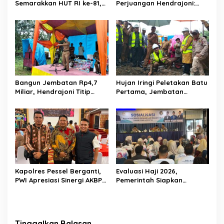
s
Semarakkan HUT RI ke-81,
Perjuangan Hendrajoni:
Diskominfo Pessel
Hari Libur Tetap ke Jakarta
Gaungkan Semangat Cinta
Jemput Anggaran
Lingkungan
Bangun Jembatan Rp4,7
Hujan Iringi Peletakan Batu
Miliar, Hendrajoni Titip
Pertama, Jembatan
Pesan ke Warga: Jangan
Gantung Bintungan
Tebang Hutan
Pelangai Gadang Resmi
Sembarangan
Dibangun
Kapolres Pessel Berganti,
Evaluasi Haji 2026,
PWI Apresiasi Sinergi AKBP
Pemerintah Siapkan
Derry Indra dan Sambut
Pelayanan Lebih Baik untuk
AKBP Ricky Ricardo
Jemaah Pessel di 2027
Tinggalkan Balasan