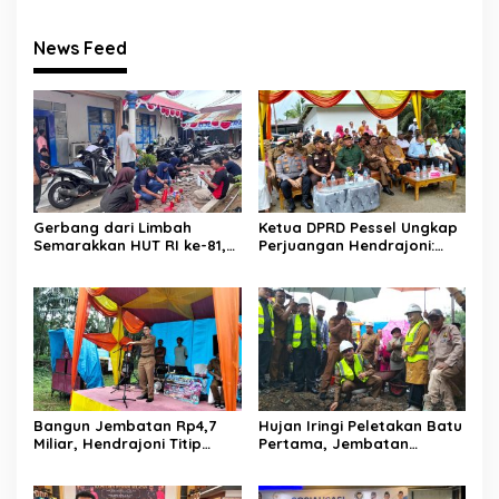
News Feed
Gerbang dari Limbah
Ketua DPRD Pessel Ungkap
Semarakkan HUT RI ke-81,
Perjuangan Hendrajoni:
Diskominfo Pessel
Hari Libur Tetap ke Jakarta
Gaungkan Semangat Cinta
Jemput Anggaran
Lingkungan
Bangun Jembatan Rp4,7
Hujan Iringi Peletakan Batu
Miliar, Hendrajoni Titip
Pertama, Jembatan
Pesan ke Warga: Jangan
Gantung Bintungan
Tebang Hutan
Pelangai Gadang Resmi
Sembarangan
Dibangun