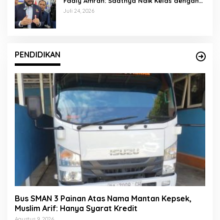
Fadly Amran: Saatnya Naik Kelas dengan
Kader Berkualitas
Juli 24, 2026
PENDIDIKAN
Bus SMAN 3 Painan Atas Nama Mantan Kepsek,
Muslim Arif: Hanya Syarat Kredit
Agustus 9, 2026