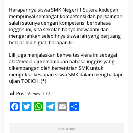
Harapannya siswa SMK Negeri 1 Sutera kedepan
mempunyai semangat kompetensi dan persaingan
salah satunya dengan kompetensi berbahasa
inggris ini, kita sekolah hanya mewadahi dan
mengarahkan selebihnya siswa lah yang berjuang
belajar lebih giat, harapan lili.
Lili juga menjalaskan bahwa tes viera ini sebagai
alat/media uji kemampuan bahasa inggris yang
dikembangan oleh kementrian SMK untuk
mengukur kesiapan siswa SMK dalam menghadapi
ujian TOEICH. (*)
Post Views:
177
F
T
W
T
E
S
ac
w
h
el
m
h
e
itt
at
e
ai
ar
Ikuti Kami