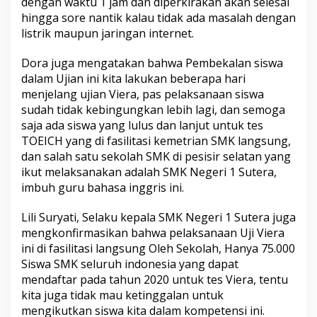
dengan waktu 1 jam dan diperkirakan akan selesai
h
hingga sore nantik kalau tidak ada masalah dengan
a
listrik maupun jaringan internet.
s
a
I
Dora juga mengatakan bahwa Pembekalan siswa
n
dalam Ujian ini kita lakukan beberapa hari
g
menjelang ujian Viera, pas pelaksanaan siswa
g
sudah tidak kebingungkan lebih lagi, dan semoga
r
i
saja ada siswa yang lulus dan lanjut untuk tes
s
TOEICH yang di fasilitasi kemetrian SMK langsung,
dan salah satu sekolah SMK di pesisir selatan yang
ikut melaksanakan adalah SMK Negeri 1 Sutera,
imbuh guru bahasa inggris ini.
Lili Suryati, Selaku kepala SMK Negeri 1 Sutera juga
mengkonfirmasikan bahwa pelaksanaan Uji Viera
ini di fasilitasi langsung Oleh Sekolah, Hanya 75.000
Siswa SMK seluruh indonesia yang dapat
mendaftar pada tahun 2020 untuk tes Viera, tentu
kita juga tidak mau ketinggalan untuk
mengikutkan siswa kita dalam kompetensi ini.