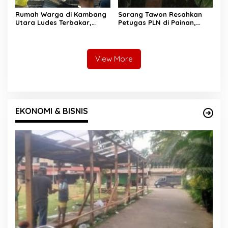
Rumah Warga di Kambang
Sarang Tawon Resahkan
Utara Ludes Terbakar,
Petugas PLN di Painan,
Mobil Damkar Terkendala
Damkarmat Pessel
Jembatan Gantung
Bergerak
View More
EKONOMI & BISNIS