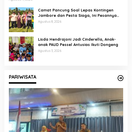
Camat Pancung Soal Lepas Kontingen
Jambore dan Pesta Siaga, Ini Pesannya
kepada Peserta
Agustus 8, 2026
Lisda Hendrajoni Jadi Cinderella, Anak-
anak PAUD Pessel Antusias Ikuti Dongeng
Agustus 3, 2026
PARIWISATA