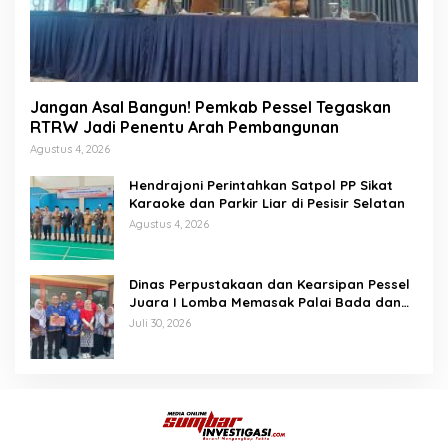
Jangan Asal Bangun! Pemkab Pessel Tegaskan
RTRW Jadi Penentu Arah Pembangunan
Agustus 4, 2026
Hendrajoni Perintahkan Satpol PP Sikat
Karaoke dan Parkir Liar di Pesisir Selatan
Agustus 4, 2026
Dinas Perpustakaan dan Kearsipan Pessel
Juara I Lomba Memasak Palai Bada dan
Lamang Golek
Juli 30, 2026