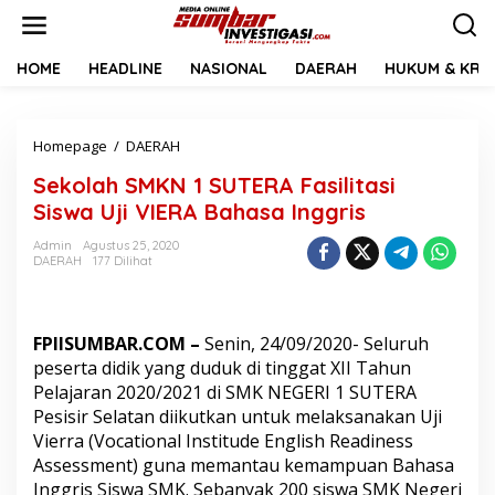
L
e
w
a
HOME
HEADLINE
NASIONAL
DAERAH
HUKUM & KRIM
t
i
k
Homepage
/
DAERAH
S
e
e
k
Sekolah SMKN 1 SUTERA Fasilitasi
k
o
o
n
Siswa Uji VIERA Bahasa Inggris
l
t
a
e
Admin
Agustus 25, 2020
DAERAH
177 Dilihat
h
n
S
M
K
FPIISUMBAR.COM –
Senin, 24/09/2020- Seluruh
N
1
peserta didik yang duduk di tinggat XII Tahun
S
Pelajaran 2020/2021 di SMK NEGERI 1 SUTERA
U
Pesisir Selatan diikutkan untuk melaksanakan Uji
T
Vierra (Vocational Institude English Readiness
E
Assessment) guna memantau kemampuan Bahasa
R
A
Inggris Siswa SMK. Sebanyak 200 siswa SMK Negeri