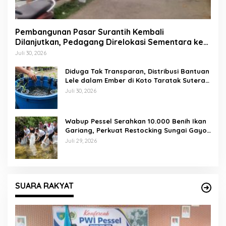
Pembangunan Pasar Surantih Kembali
Dilanjutkan, Pedagang Direlokasi Sementara ke
Lapangan Gadih Basanai
Juli 30, 2026
Diduga Tak Transparan, Distribusi Bantuan
Lele dalam Ember di Koto Taratak Sutera
Tuai Sorotan Warga
Juli 30, 2026
Wabup Pessel Serahkan 10.000 Benih Ikan
Gariang, Perkuat Restocking Sungai Gayo
demi Kelestarian Perairan
Juli 29, 2026
SUARA RAKYAT