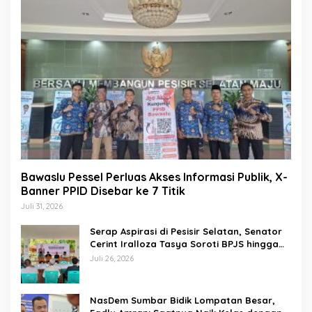
Bawaslu Pessel Perluas Akses Informasi Publik, X-
Banner PPID Disebar ke 7 Titik
Juli 31, 2026
Serap Aspirasi di Pesisir Selatan, Senator
Cerint Iralloza Tasya Soroti BPJS hingga
Kurikulum Merdeka
Juli 26, 2026
NasDem Sumbar Bidik Lompatan Besar,