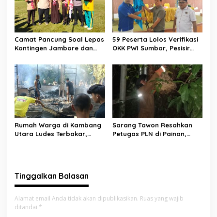
Camat Pancung Soal Lepas
59 Peserta Lolos Verifikasi
Kontingen Jambore dan
OKK PWI Sumbar, Pesisir
Pesta Siaga, Ini Pesannya
Selatan Terbanyak dengan
kepada Peserta
11 Peserta
Rumah Warga di Kambang
Sarang Tawon Resahkan
Utara Ludes Terbakar,
Petugas PLN di Painan,
Mobil Damkar Terkendala
Damkarmat Pessel
Jembatan Gantung
Bergerak
Tinggalkan Balasan
Alamat email Anda tidak akan dipublikasikan.
Ruas yang wajib
ditandai
*