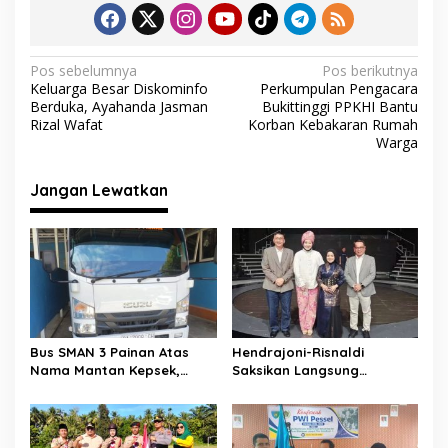
b
er
s
gr
l
e
o
A
a
o
p
m
N
Pos sebelumnya
Pos berikutnya
Keluarga Besar Diskominfo
Perkumpulan Pengacara
k
p
a
Berduka, Ayahanda Jasman
Bukittinggi PPKHI Bantu
v
Rizal Wafat
Korban Kebakaran Rumah
Warga
i
g
Jangan Lewatkan
a
s
i
p
o
s
Bus SMAN 3 Painan Atas
Hendrajoni-Risnaldi
Nama Mantan Kepsek,
Saksikan Langsung
Muslim Arif: Hanya Syarat
Perjuangan Zhifanna di
Kredit
Jakarta, Panggung
D’Academy 8 Menggelegar!