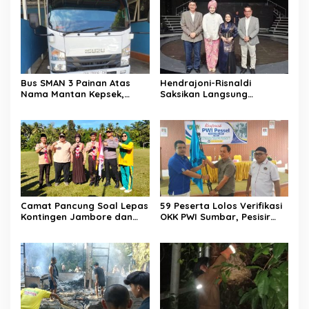
Bus SMAN 3 Painan Atas
Hendrajoni-Risnaldi
Nama Mantan Kepsek,
Saksikan Langsung
Muslim Arif: Hanya Syarat
Perjuangan Zhifanna di
Kredit
Jakarta, Panggung
D’Academy 8 Menggelegar!
Camat Pancung Soal Lepas
59 Peserta Lolos Verifikasi
Kontingen Jambore dan
OKK PWI Sumbar, Pesisir
Pesta Siaga, Ini Pesannya
Selatan Terbanyak dengan
kepada Peserta
11 Peserta