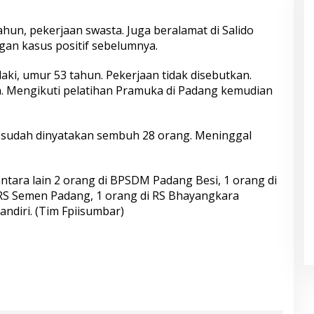
ahun, pekerjaan swasta. Juga beralamat di Salido
gan kasus positif sebelumnya.
-laki, umur 53 tahun. Pekerjaan tidak disebutkan.
an. Mengikuti pelatihan Pramuka di Padang kemudian
t, sudah dinyatakan sembuh 28 orang. Meninggal
antara lain 2 orang di BPSDM Padang Besi, 1 orang di
i RS Semen Padang, 1 orang di RS Bhayangkara
andiri. (Tim Fpiisumbar)
S
h