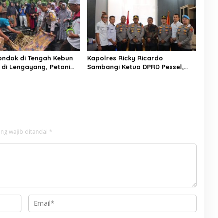
Pondok di Tengah Kebun
Kapolres Ricky Ricardo
 di Lengayang, Petani
Sambangi Ketua DPRD Pessel,
was, Istri Alami Luka
Narkoba hingga Kenakalan
Remaja Jadi Sorotan
ng wajib ditandai
*