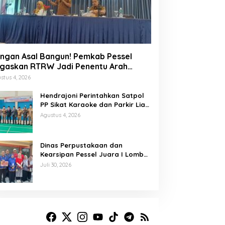
ngan Asal Bangun! Pemkab Pessel
gaskan RTRW Jadi Penentu Arah
embangunan
stus 4, 2026
Hendrajoni Perintahkan Satpol
PP Sikat Karaoke dan Parkir Liar
di Pesisir Selatan
Agustus 4, 2026
Dinas Perpustakaan dan
Kearsipan Pessel Juara I Lomba
Memasak Palai Bada dan
Juli 30, 2026
Lamang Golek