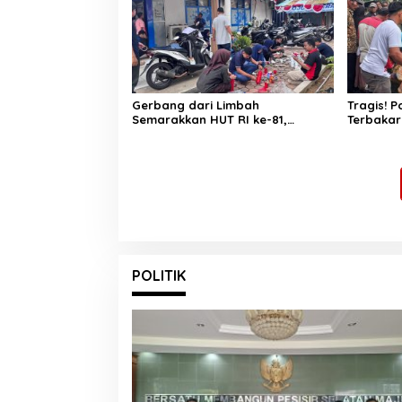
Gerbang dari Limbah
Tragis! 
Semarakkan HUT RI ke-81,
Terbakar
Diskominfo Pessel Gaungkan
Lansia Te
Semangat Cinta Lingkungan
Bakar
POLITIK