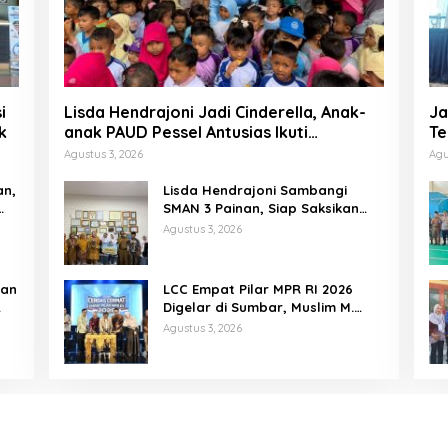
i
Lisda Hendrajoni Jadi Cinderella, Anak-
Ja
k
anak PAUD Pessel Antusias Ikuti
Te
Dongeng
P
Agustus 3, 2026
Agu
an,
Lisda Hendrajoni Sambangi
SMAN 3 Painan, Siap Saksikan
Perjuangan Tim LCC Empat Pilar
Agustus 3, 2026
di Jakarta
tan
LCC Empat Pilar MPR RI 2026
Digelar di Sumbar, Muslim M.
Yatim Tekankan Pentingnya
Agustus 3, 2026
Karakter Generasi Muda