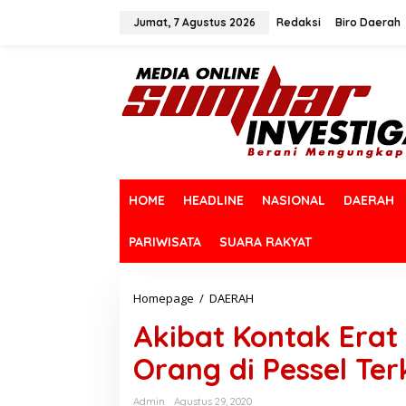
L
e
Jumat, 7 Agustus 2026
Redaksi
Biro Daerah
w
a
t
i
k
e
k
o
n
t
HOME
HEADLINE
NASIONAL
DAERAH
e
n
PARIWISATA
SUARA RAKYAT
Homepage
/
DAERAH
A
k
Akibat Kontak Erat
i
b
Orang di Pessel Ter
a
t
K
Admin
Agustus 29, 2020