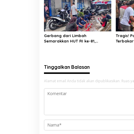
Gerbang dari Limbah
Tragis! 
Semarakkan HUT RI ke-81,
Terbakar
Diskominfo Pessel Gaungkan
Lansia Te
Semangat Cinta Lingkungan
Bakar
Tinggalkan Balasan
Alamat email Anda tidak akan dipublikasikan.
Ruas ya