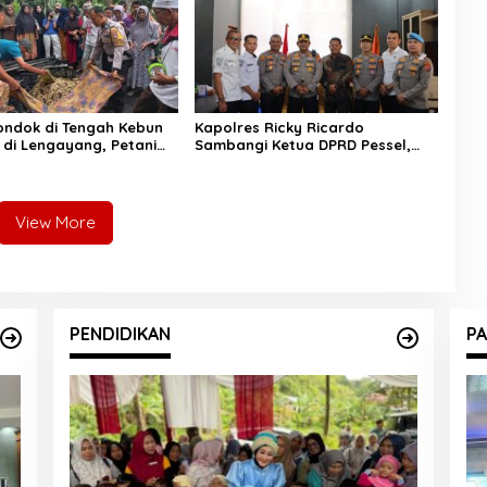
Pondok di Tengah Kebun
Kapolres Ricky Ricardo
 di Lengayang, Petani
Sambangi Ketua DPRD Pessel,
was, Istri Alami Luka
Narkoba hingga Kenakalan
Remaja Jadi Sorotan
View More
PENDIDIKAN
PA