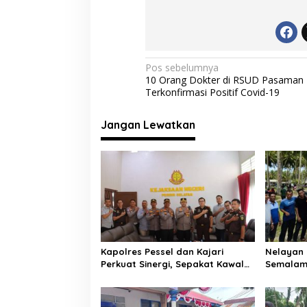
e
itt
at
e
ai
i
b
er
s
gr
l
r
m
o
A
a
a
s
o
p
m
N
Pos sebelumnya
i
10 Orang Dokter di RSUD Pasaman 
k
p
P
a
Terkonfirmasi Positif Covid-19
o
v
s
i
i
Jangan Lewatkan
t
g
i
f
a
s
i
p
o
Kapolres Pessel dan Kajari
Nelayan 
s
Perkuat Sinergi, Sepakat Kawal
Semalam
Penegakan Hukum yang
Laut, Di
Profesional
Selatan