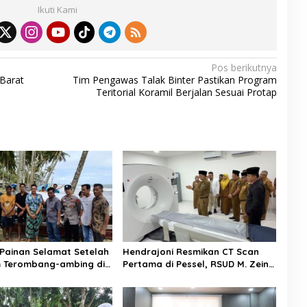
ar
Ikuti Kami
e
Pos berikutnya
Barat
Tim Pengawas Talak Binter Pastikan Program
Teritorial Koramil Berjalan Sesuai Protap
Painan Selamat Setelah
Hendrajoni Resmikan CT Scan
 Terombang-ambing di
Pertama di Pessel, RSUD M. Zein
temukan Warga Lakitan
Painan Kini Layani Pemeriksaan
24 Jam