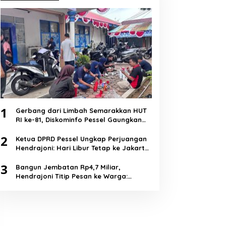
1
Gerbang dari Limbah Semarakkan HUT
RI ke-81, Diskominfo Pessel Gaungkan
Semangat Cinta Lingkungan
2
Ketua DPRD Pessel Ungkap Perjuangan
Hendrajoni: Hari Libur Tetap ke Jakarta
Jemput Anggaran
3
Bangun Jembatan Rp4,7 Miliar,
Hendrajoni Titip Pesan ke Warga:
Jangan Tebang Hutan Sembarangan