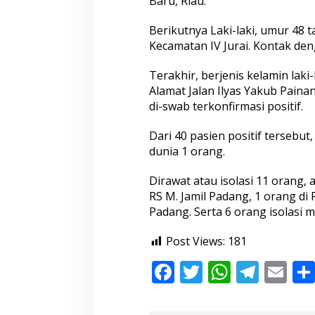
Baru, Riau.
s
3
Berikutnya Laki-laki, umur 48 t
3
Kecamatan IV Jurai. Kontak den
,
5
O
Terakhir, berjenis kelamin laki
r
Alamat Jalan Ilyas Yakub Pain
a
di-swab terkonfirmasi positif.
n
g
d
Dari 40 pasien positif tersebu
i
dunia 1 orang.
P
e
Dirawat atau isolasi 11 orang, 
s
RS M. Jamil Padang, 1 orang d
s
e
Padang. Serta 6 orang isolasi m
l
T
Post Views:
181
e
r
F
T
W
T
E
k
o
ac
w
h
el
m
n
f