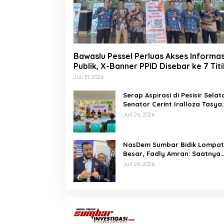
Bawaslu Pessel Perluas Akses Informas
Publik, X-Banner PPID Disebar ke 7 Titi
Juli 31, 2026
Serap Aspirasi di Pesisir Selat
Senator Cerint Iralloza Tasya
Soroti BPJS hingga Kurikulum
Juli 26, 2026
Merdeka
NasDem Sumbar Bidik Lompa
Besar, Fadly Amran: Saatnya
Naik Kelas dengan Kader
Juli 24, 2026
Berkualitas