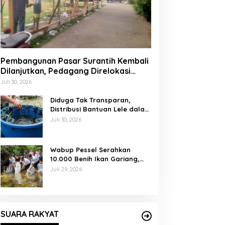
Pembangunan Pasar Surantih Kembali
Dilanjutkan, Pedagang Direlokasi
Sementara ke Lapangan Gadih
Juli 30, 2026
Basanai
Diduga Tak Transparan,
Distribusi Bantuan Lele dalam
Ember di Koto Taratak Sutera
Juli 30, 2026
Tuai Sorotan Warga
Wabup Pessel Serahkan
10.000 Benih Ikan Gariang,
Perkuat Restocking Sungai
Juli 29, 2026
Gayo demi Kelestarian
Perairan
SUARA RAKYAT