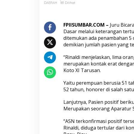
o
DAERAH
181 Dilihat
n
t
a
k
FPIISUMBAR.COM –
Juru Bicara
E
Dasar melalui keterangan tertu
r
ditemukan ada penambahan 5 or
a
demikian jumlah pasien yang te
t
d
e
“Rinaldi menjelaskan, lima oran
n
merupakan kontak erat dengan
g
Koto XI Tarusan.
a
n
Yaitu perempuan berusia 51 ta
P
a
52 tahun, honorer di salah sa
s
i
Lanjutnya, Pasien positif beri
e
Merupakan seorang Aparatur Si
n
K
“ASN terkonfirmasi positif ters
a
s
Rinaldi, diduga tertular dari 
u