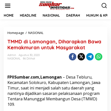
L
e
w
a
HOME
HEADLINE
NASIONAL
DAERAH
HUKUM & KRIM
t
i
k
Homepage
/
NASIONAL
T
e
M
k
TMMD di Lamongan, Diharapkan Bawa
M
o
D
n
Kemakmuran untuk Masyarakat
d
t
i
e
Admin
Agustus 30, 2020
NASIONAL
86 Dilihat
L
n
a
m
o
FPIISumbar.com,Lamongan
– Desa Tebluru,
n
g
Kecamatan Solokuro, Kabupaten Lamongan, Jawa
a
Timur, saat ini menjadi salah satu daerah yang
n
nantinya dijadikan sasaran pelaksanaan program
,
Tentara Manunggal Membangun Desa (TMMD)
D
109.
i
h