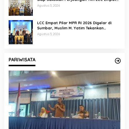
Pilar di Jakarta
Agustus 3, 2026
LCC Empat Pilar MPR RI 2026 Digelar di
Sumbar, Muslim M. Yatim Tekankan
Pentingnya Karakter Generasi Muda
Agustus 3, 2026
PARIWISATA