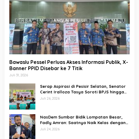
Bawaslu Pessel Perluas Akses Informasi Publik, X-
Banner PPID Disebar ke 7 Titik
Juli 31, 2026
Serap Aspirasi di Pesisir Selatan, Senator
Cerint Iralloza Tasya Soroti BPJS hingga
Kurikulum Merdeka
Juli 26, 2026
NasDem Sumbar Bidik Lompatan Besar,
Fadly Amran: Saatnya Naik Kelas dengan
Kader Berkualitas
Juli 24, 2026