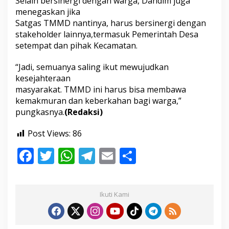
Selain bersinergi dengan warga, Dandim juga
k
menegaskan jika
M
Satgas TMMD nantinya, harus bersinergi dengan
a
s
stakeholder lainnya,termasuk Pemerintah Desa
y
setempat dan pihak Kecamatan.
a
r
“Jadi, semuanya saling ikut mewujudkan
a
kesejahteraan
k
a
masyarakat. TMMD ini harus bisa membawa
t
kemakmuran dan keberkahan bagi warga,”
pungkasnya.
(Redaksi)
Post Views:
86
F
T
W
T
E
S
ac
w
h
el
m
h
e
itt
at
e
ai
ar
Ikuti Kami
b
er
s
gr
l
e
o
A
a