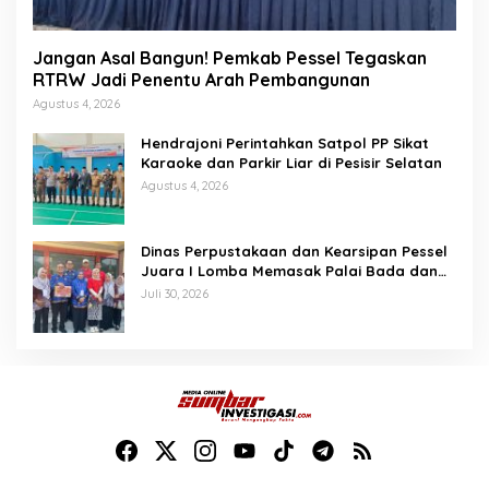
Jangan Asal Bangun! Pemkab Pessel Tegaskan
RTRW Jadi Penentu Arah Pembangunan
Agustus 4, 2026
Hendrajoni Perintahkan Satpol PP Sikat
Karaoke dan Parkir Liar di Pesisir Selatan
Agustus 4, 2026
Dinas Perpustakaan dan Kearsipan Pessel
Juara I Lomba Memasak Palai Bada dan
Lamang Golek
Juli 30, 2026