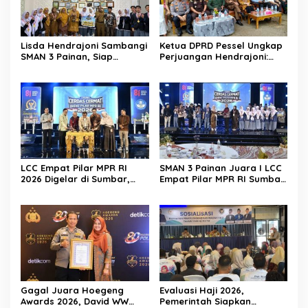
Lisda Hendrajoni Sambangi
Ketua DPRD Pessel Ungkap
SMAN 3 Painan, Siap
Perjuangan Hendrajoni:
Saksikan Perjuangan Tim
Hari Libur Tetap ke Jakarta
LCC Empat Pilar di Jakarta
Jemput Anggaran
LCC Empat Pilar MPR RI
SMAN 3 Painan Juara I LCC
2026 Digelar di Sumbar,
Empat Pilar MPR RI Sumbar,
Muslim M. Yatim Tekankan
Siap Berlaga di Final
Pentingnya Karakter
Nasional Jakarta
Generasi Muda
Gagal Juara Hoegeng
Evaluasi Haji 2026,
Awards 2026, David WW
Pemerintah Siapkan