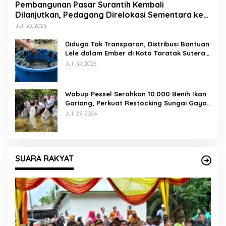
Pembangunan Pasar Surantih Kembali
Dilanjutkan, Pedagang Direlokasi Sementara ke
Lapangan Gadih Basanai
Juli 30, 2026
Diduga Tak Transparan, Distribusi Bantuan
Lele dalam Ember di Koto Taratak Sutera
Tuai Sorotan Warga
Juli 30, 2026
Wabup Pessel Serahkan 10.000 Benih Ikan
Gariang, Perkuat Restocking Sungai Gayo
demi Kelestarian Perairan
Juli 29, 2026
SUARA RAKYAT