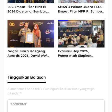
LCC Empat Pilar MPR RI
SMAN 3 Painan Juara I LCC
2026 Digelar di Sumbar,
Empat Pilar MPR RI Sumbar,
Muslim M. Yatim Tekankan
Siap Berlaga di Final
Pentingnya Karakter
Nasional Jakarta
Generasi Muda
Gagal Juara Hoegeng
Evaluasi Haji 2026,
Awards 2026, David WW
Pemerintah Siapkan
Tegaskan Dedikasinya Tak
Pelayanan Lebih Baik untuk
Akan Berhenti
Jemaah Pessel di 2027
Tinggalkan Balasan
Alamat email Anda tidak akan dipublikasikan.
Ruas yang wajib
ditandai
*