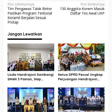
o
p
m
N
Pos sebelumnya
Pos berikutnya
Tim Pengawas Talak Binter
130 Anggota Korem Masuk
k
p
a
Pastikan Program Teritorial
Daftar Tes Awal UKP
v
Koramil Berjalan Sesuai
Protap
i
g
Jangan Lewatkan
a
s
i
p
o
s
Lisda Hendrajoni Sambangi
Ketua DPRD Pessel Ungkap
SMAN 3 Painan, Siap
Perjuangan Hendrajoni:
Saksikan Perjuangan Tim
Hari Libur Tetap ke Jakarta
LCC Empat Pilar di Jakarta
Jemput Anggaran