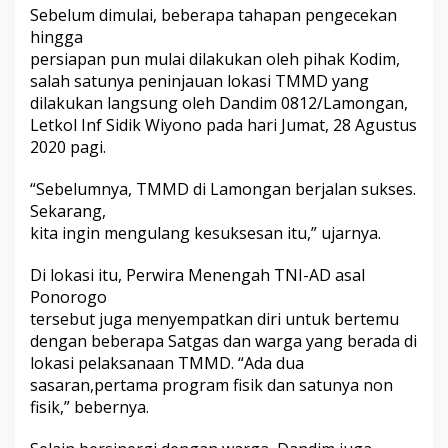
a
Sebelum dimulai, beberapa tahapan pengecekan
r
hingga
a
persiapan pun mulai dilakukan oleh pihak Kodim,
p
salah satunya peninjauan lokasi TMMD yang
k
a
dilakukan langsung oleh Dandim 0812/Lamongan,
n
Letkol Inf Sidik Wiyono pada hari Jumat, 28 Agustus
B
2020 pagi.
a
w
“Sebelumnya, TMMD di Lamongan berjalan sukses.
a
K
Sekarang,
e
kita ingin mengulang kesuksesan itu,” ujarnya.
m
a
Di lokasi itu, Perwira Menengah TNI-AD asal
k
Ponorogo
m
u
tersebut juga menyempatkan diri untuk bertemu
r
dengan beberapa Satgas dan warga yang berada di
a
lokasi pelaksanaan TMMD. “Ada dua
n
sasaran,pertama program fisik dan satunya non
u
n
fisik,” bebernya.
t
u