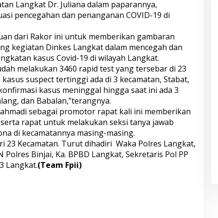
hatan Langkat Dr. Juliana dalam paparannya,
luasi pencegahan dan penanganan COVID-19 di
uan dari Rakor ini untuk memberikan gambaran
ang kegiatan Dinkes Langkat dalam mencegah dan
ngkatan kasus Covid-19 di wilayah Langkat.
sudah melakukan 3460 rapid test yang tersebar di 23
asus suspect tertinggi ada di 3 kecamatan, Stabat,
 konfirmasi kasus meninggal hingga saat ini ada 3
lang, dan Babalan,”terangnya.
ahmadi sebagai promotor rapat kali ini memberikan
erta rapat untuk melakukan seksi tanya jawab
ona di kecamatannya masing-masing.
ari 23 Kecamatan. Turut dihadiri Waka Polres Langkat,
Polres Binjai, Ka. BPBD Langkat, Sekretaris Pol PP
3 Langkat.
(Team Fpii)
S
h