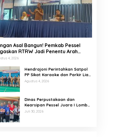
ngan Asal Bangun! Pemkab Pessel
gaskan RTRW Jadi Penentu Arah
embangunan
stus 4, 2026
Hendrajoni Perintahkan Satpol
PP Sikat Karaoke dan Parkir Liar
di Pesisir Selatan
Agustus 4, 2026
Dinas Perpustakaan dan
Kearsipan Pessel Juara I Lomba
Memasak Palai Bada dan
Juli 30, 2026
Lamang Golek