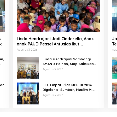
i
Lisda Hendrajoni Jadi Cinderella, Anak-
Ja
k
anak PAUD Pessel Antusias Ikuti
Te
Dongeng
P
Agustus 3, 2026
Agu
an,
Lisda Hendrajoni Sambangi
SMAN 3 Painan, Siap Saksikan
Perjuangan Tim LCC Empat Pilar
Agustus 3, 2026
di Jakarta
tan
LCC Empat Pilar MPR RI 2026
Digelar di Sumbar, Muslim M.
Yatim Tekankan Pentingnya
Agustus 3, 2026
Karakter Generasi Muda