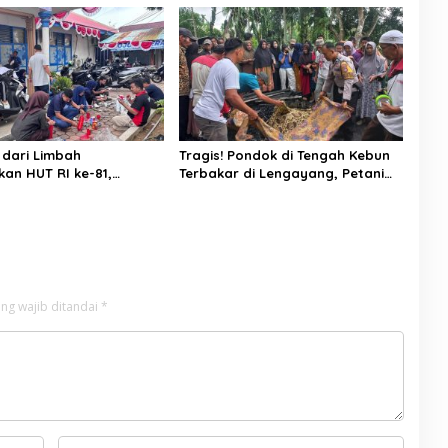
nal
Selatan
dari Limbah
Tragis! Pondok di Tengah Kebun
an HUT RI ke-81,
Terbakar di Lengayang, Petani
fo Pessel Gaungkan
Lansia Tewas, Istri Alami Luka
 Cinta Lingkungan
Bakar
ng wajib ditandai
*