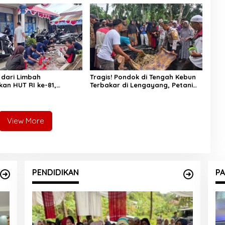
nal
Selatan
dari Limbah
Tragis! Pondok di Tengah Kebun
an HUT RI ke-81,
Terbakar di Lengayang, Petani
fo Pessel Gaungkan
Lansia Tewas, Istri Alami Luka
 Cinta Lingkungan
Bakar
View More
PENDIDIKAN
PA