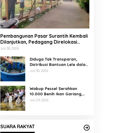
Pembangunan Pasar Surantih Kembali
Dilanjutkan, Pedagang Direlokasi
Sementara ke Lapangan Gadih
Juli 30, 2026
Basanai
Diduga Tak Transparan,
Distribusi Bantuan Lele dalam
Ember di Koto Taratak Sutera
Juli 30, 2026
Tuai Sorotan Warga
Wabup Pessel Serahkan
10.000 Benih Ikan Gariang,
Perkuat Restocking Sungai
Juli 29, 2026
Gayo demi Kelestarian
Perairan
SUARA RAKYAT