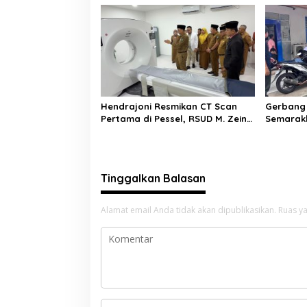
Diamankan
Profesio
Hendrajoni Resmikan CT Scan
Gerbang 
Pertama di Pessel, RSUD M. Zein
Semarakk
Painan Kini Layani Pemeriksaan
Diskomin
24 Jam
Semangat
Tinggalkan Balasan
Alamat email Anda tidak akan dipublikasikan.
Ruas ya