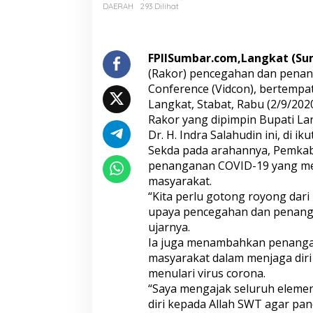
a
DAERAH
293 Dilihat
n
g
k
a
FPIISumbar.com,Langkat (Su
t
(Rakor) pencegahan dan penang
G
Conference (Vidcon), bertempa
e
Langkat, Stabat, Rabu (2/9/2020
l
Rakor yang dipimpin Bupati La
a
r
Dr. H. Indra Salahudin ini, di i
R
Sekda pada arahannya, Pemka
a
penanganan COVID-19 yang meli
k
masyarakat.
o
r
“Kita perlu gotong royong dar
P
upaya pencegahan dan penanga
e
ujarnya.
n
Ia juga menambahkan penangan
a
masyarakat dalam menjaga diri 
n
g
menulari virus corona.
a
“Saya mengajak seluruh eleme
n
diri kepada Allah SWT agar pa
a