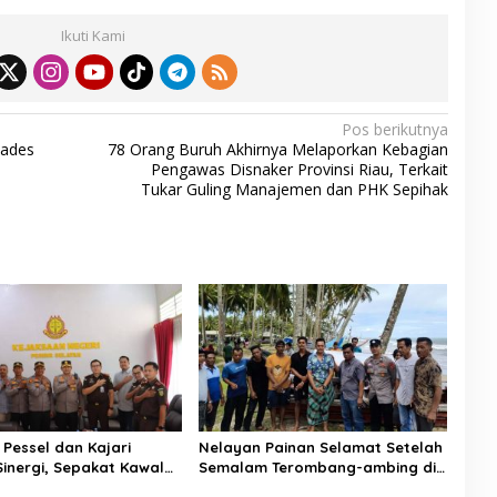
ar
Ikuti Kami
e
Pos berikutnya
Kades
78 Orang Buruh Akhirnya Melaporkan Kebagian
Pengawas Disnaker Provinsi Riau, Terkait
Tukar Guling Manajemen dan PHK Sepihak
 Pessel dan Kajari
Nelayan Painan Selamat Setelah
Sinergi, Sepakat Kawal
Semalam Terombang-ambing di
an Hukum yang
Laut, Ditemukan Warga Lakitan