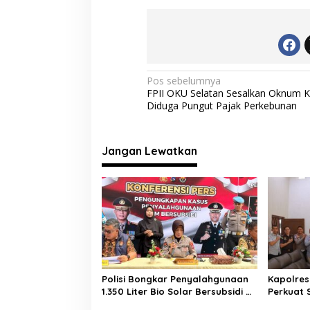
e
itt
at
e
ai
b
er
s
gr
l
o
A
a
o
p
m
N
Pos sebelumnya
FPII OKU Selatan Sesalkan Oknum 
k
p
a
Diduga Pungut Pajak Perkebunan
v
i
Jangan Lewatkan
g
a
s
i
p
o
s
Polisi Bongkar Penyalahgunaan
Kapolres
1.350 Liter Bio Solar Bersubsidi di
Perkuat 
Padang, Seorang Pria
Penegak