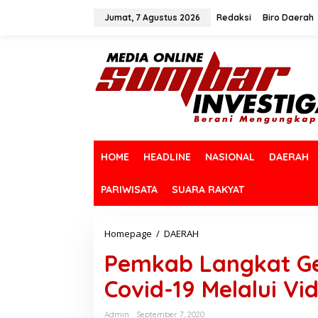
L
e
Jumat, 7 Agustus 2026
Redaksi
Biro Daerah
w
a
t
i
k
e
k
o
n
t
HOME
HEADLINE
NASIONAL
DAERAH
e
n
PARIWISATA
SUARA RAKYAT
Homepage
/
DAERAH
P
e
Pemkab Langkat Ge
m
k
Covid-19 Melalui Vi
a
b
L
Admin
September 7, 2020