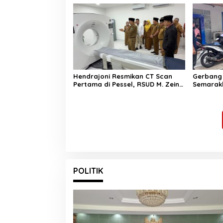
Diamankan
Profesio
Hendrajoni Resmikan CT Scan
Gerbang 
Pertama di Pessel, RSUD M. Zein
Semarakk
Painan Kini Layani Pemeriksaan
Diskomin
24 Jam
Semangat
POLITIK