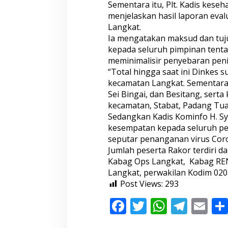
Sementara itu, Plt. Kadis kese
n
C
menjelaskan hasil laporan eva
o
Langkat.
v
Ia mengatakan maksud dan tuj
i
kepada seluruh pimpinan tent
d
meminimalisir penyebaran peni
-
1
“Total hingga saat ini Dinkes 
9
kecamatan Langkat. Sementara k
M
Sei Bingai, dan Besitang, serta
e
kecamatan, Stabat, Padang Tua
l
a
Sedangkan Kadis Kominfo H. Sy
l
kesempatan kepada seluruh pes
u
seputar penanganan virus Cor
i
Jumlah peserta Rakor terdiri d
V
Kabag Ops Langkat, Kabag REN 
i
d
Langkat, perwakilan Kodim 020
c
Post Views:
293
o
n
F
T
W
T
E
ac
w
h
el
m