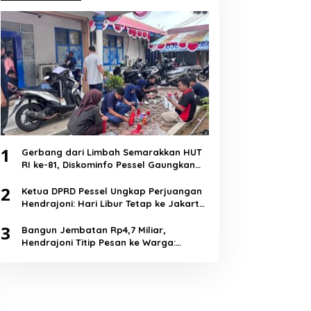
1
Gerbang dari Limbah Semarakkan HUT
RI ke-81, Diskominfo Pessel Gaungkan
Semangat Cinta Lingkungan
2
Ketua DPRD Pessel Ungkap Perjuangan
Hendrajoni: Hari Libur Tetap ke Jakarta
Jemput Anggaran
3
Bangun Jembatan Rp4,7 Miliar,
Hendrajoni Titip Pesan ke Warga:
Jangan Tebang Hutan Sembarangan