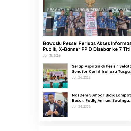
Bawaslu Pessel Perluas Akses Informas
Publik, X-Banner PPID Disebar ke 7 Titi
Juli 31, 2026
Serap Aspirasi di Pesisir Selat
Senator Cerint Iralloza Tasya
Soroti BPJS hingga Kurikulum
Juli 26, 2026
Merdeka
NasDem Sumbar Bidik Lompa
Besar, Fadly Amran: Saatnya
Naik Kelas dengan Kader
Juli 24, 2026
Berkualitas