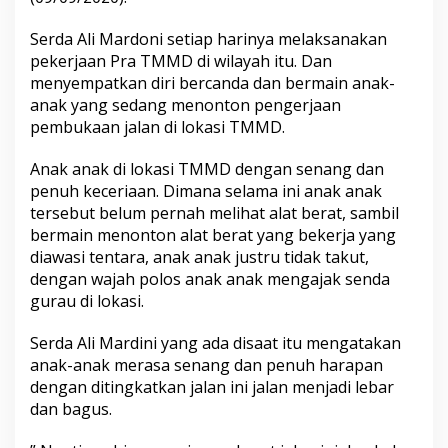
3
1
Serda Ali Mardoni setiap harinya melaksanakan
1
pekerjaan Pra TMMD di wilayah itu. Dan
/
P
menyempatkan diri bercanda dan bermain anak-
e
anak yang sedang menonton pengerjaan
s
pembukaan jalan di lokasi TMMD.
s
e
Anak anak di lokasi TMMD dengan senang dan
l
,
penuh keceriaan. Dimana selama ini anak anak
A
tersebut belum pernah melihat alat berat, sambil
n
bermain menonton alat berat yang bekerja yang
a
diawasi tentara, anak anak justru tidak takut,
k
dengan wajah polos anak anak mengajak senda
a
n
gurau di lokasi.
a
k
Serda Ali Mardini yang ada disaat itu mengatakan
P
anak-anak merasa senang dan penuh harapan
a
dengan ditingkatkan jalan ini jalan menjadi lebar
n
c
dan bagus.
u
n