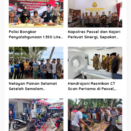
s
i
p
o
Polisi Bongkar
Kapolres Pessel dan Kajari
s
Penyalahgunaan 1.350 Liter
Perkuat Sinergi, Sepakat
Bio Solar Bersubsidi di
Kawal Penegakan Hukum
Padang, Seorang Pria
yang Profesional
Diamankan
Nelayan Painan Selamat
Hendrajoni Resmikan CT
Setelah Semalam
Scan Pertama di Pessel,
Terombang-ambing di Laut,
RSUD M. Zein Painan Kini
Ditemukan Warga Lakitan
Layani Pemeriksaan 24 Jam
Selatan