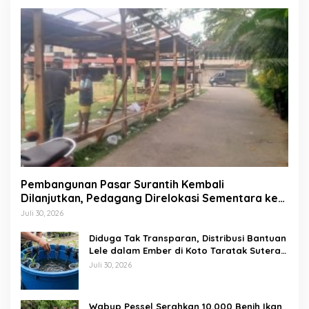
Pembangunan Pasar Surantih Kembali
Dilanjutkan, Pedagang Direlokasi Sementara ke
Lapangan Gadih Basanai
Juli 30, 2026
Diduga Tak Transparan, Distribusi Bantuan
Lele dalam Ember di Koto Taratak Sutera
Tuai Sorotan Warga
Juli 30, 2026
Wabup Pessel Serahkan 10.000 Benih Ikan