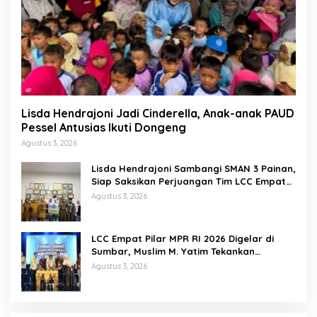
Lisda Hendrajoni Jadi Cinderella, Anak-anak PAUD
Pessel Antusias Ikuti Dongeng
Agustus 3, 2026
Lisda Hendrajoni Sambangi SMAN 3 Painan,
Siap Saksikan Perjuangan Tim LCC Empat
Pilar di Jakarta
Agustus 3, 2026
LCC Empat Pilar MPR RI 2026 Digelar di
Sumbar, Muslim M. Yatim Tekankan
Pentingnya Karakter Generasi Muda
Agustus 3, 2026