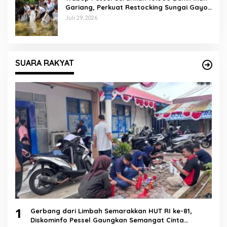
Gariang, Perkuat Restocking Sungai Gayo
demi Kelestarian Perairan
Juli 29, 2026
SUARA RAKYAT
1
Gerbang dari Limbah Semarakkan HUT RI ke-81,
Diskominfo Pessel Gaungkan Semangat Cinta