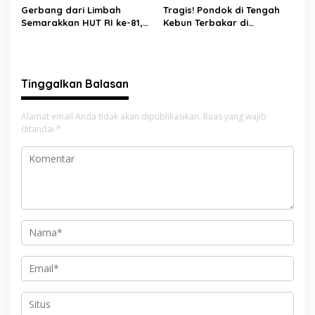
Gerbang dari Limbah
Tragis! Pondok di Tengah
Semarakkan HUT RI ke-81,
Kebun Terbakar di
Diskominfo Pessel
Lengayang, Petani Lansia
Gaungkan Semangat Cinta
Tewas, Istri Alami Luka
Lingkungan
Bakar
Tinggalkan Balasan
Alamat email Anda tidak akan dipublikasikan.
Ruas yang wajib
ditandai
*