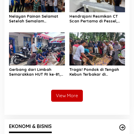
Nelayan Painan Selamat
Hendrajoni Resmikan CT
Setelah Semalam
Scan Pertama di Pessel,
Terombang-ambing di Laut,
RSUD M. Zein Painan Kini
Ditemukan Warga Lakitan
Layani Pemeriksaan 24 Jam
Selatan
Gerbang dari Limbah
Tragis! Pondok di Tengah
Semarakkan HUT RI ke-81,
Kebun Terbakar di
Diskominfo Pessel
Lengayang, Petani Lansia
Gaungkan Semangat Cinta
Tewas, Istri Alami Luka
Lingkungan
Bakar
View More
EKONOMI & BISNIS