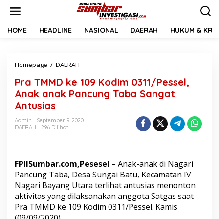
L
e
w
a
HOME
HEADLINE
NASIONAL
DAERAH
HUKUM & KRIM
t
i
k
Homepage
/
DAERAH
P
e
r
k
Pra TMMD ke 109 Kodim 0311/Pessel,
a
o
T
n
Anak anak Pancung Taba Sangat
M
t
Antusias
M
e
D
n
Admin
September 9, 2020
k
DAERAH
296 Dilihat
e
1
0
9
FPIISumbar.com,Pesesel
– Anak-anak di Nagari
K
Pancung Taba, Desa Sungai Batu, Kecamatan IV
o
Nagari Bayang Utara terlihat antusias menonton
d
aktivitas yang dilaksanakan anggota Satgas saat
i
m
Pra TMMD ke 109 Kodim 0311/Pessel. Kamis
0
(09/09/2020).