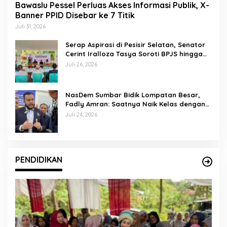
Bawaslu Pessel Perluas Akses Informasi Publik, X-
Banner PPID Disebar ke 7 Titik
Juli 31, 2026
Serap Aspirasi di Pesisir Selatan, Senator
Cerint Iralloza Tasya Soroti BPJS hingga
Kurikulum Merdeka
Juli 26, 2026
NasDem Sumbar Bidik Lompatan Besar,
Fadly Amran: Saatnya Naik Kelas dengan
Kader Berkualitas
Juli 24, 2026
PENDIDIKAN