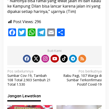
” Nantinya bisa ramai yang lewat jalan ini dan kalau
g
ke Kampung Dilan bisa lancar karena jalan ini yang
T
dipakai setiap harinya,” ujarnya. (Tim)
a
b
a
Post Views:
296
S
a
F
T
W
T
E
S
n
ac
w
h
el
m
h
g
a
e
itt
at
e
ai
ar
t
Ikuti Kami
A
b
er
s
gr
l
e
n
t
o
A
a
u
o
p
m
s
N
Pos sebelumnya
Pos berikutnya
i
Sumbar Cov-19, Tambah
Rabu Pagi, 107 Warga di
k
p
a
a
108 Total 2.903 Sembuh 21
Sumbar Terkonfirmasi
s
v
Total 1.530
Positif Covid-19
i
Jangan Lewatkan
g
a