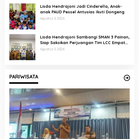
Lisda Hendrajoni Jadi Cinderella, Anak-
anak PAUD Pessel Antusias Ikuti Dongeng
Agustus 3, 2026
Lisda Hendrajoni Sambangi SMAN 3 Painan,
Siap Saksikan Perjuangan Tim LCC Empat
Pilar di Jakarta
Agustus 3, 2026
PARIWISATA