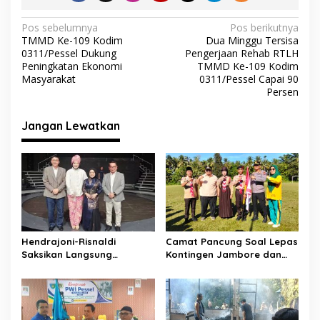
o
A
a
a
o
p
m
k
N
Pos sebelumnya
Pos berikutnya
o
TMMD Ke-109 Kodim
Dua Minggu Tersisa
k
p
a
0311/Pessel Dukung
Pengerjaan Rehab RTLH
v
Peningkatan Ekonomi
TMMD Ke-109 Kodim
Masyarakat
0311/Pessel Capai 90
i
Persen
g
Jangan Lewatkan
a
s
i
p
o
s
Hendrajoni-Risnaldi
Camat Pancung Soal Lepas
Saksikan Langsung
Kontingen Jambore dan
Perjuangan Zhifanna di
Pesta Siaga, Ini Pesannya
Jakarta, Panggung
kepada Peserta
D’Academy 8 Menggelegar!