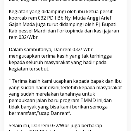
e
-
Kegiatan yang didampingi oleh ibu ketua persit
1
koorcab rem 032 PD I Bb Ny. Mutia Anggi Arief
0
9
Gajah Mada juga turut didampingi oleh Pj. Bupati
K
Kab pessel Mardi dan Forkopimda dan kasi jajaran
o
rem 032/Wbr.
d
i
Dalam sambutanya, Danrem 032/ Wbr
m
0
mengucapkan terima kasih yang tak terhingga
3
kepada seluruh masyarakat yang hadir pada
1
kegiatan tersebut.
1
/
” Terima kasih kami ucapkan kapada bapak dan ibu
P
e
yang sudah hadir disini,terlebih kepada masyarakat
s
yang sudah merelakan tanahnya untuk
s
pembukaan jalan baru program TMMD ini,dan
e
tidak banyak yang bisa kami berikan semoga
l
bermamfaat,”ucap Danrem”.
D
a
n
Selain itu, Danrem 032/Wbr juga berharap
r