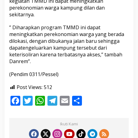
kegiatan TMMD ini dapat meningkatkan
e
perekonomian warga kampung dilan dan
m
sekitarnya.
0
3
2
” Diharapkan program TMMD ini dapat
/
meningkatkan perekonomian warga yang berada
W
dilokasi, dengan dibukanya jalan baru sehingga
b
dapatengeluarkan kampung tersebut dari
r
B
keterisoliran karena terbatasnya akses,” tambah
a
Danrem”.
g
i
(Pendim 0311/Pessel)
k
a
n
Post Views:
512
P
F
T
W
T
E
S
a
k
ac
w
h
el
m
h
e
t
e
itt
at
e
ai
ar
S
Ikuti Kami
e
b
er
s
gr
l
e
m
b