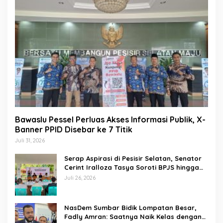
Bawaslu Pessel Perluas Akses Informasi Publik, X-
Banner PPID Disebar ke 7 Titik
Juli 31, 2026
Serap Aspirasi di Pesisir Selatan, Senator
Cerint Iralloza Tasya Soroti BPJS hingga
Kurikulum Merdeka
Juli 26, 2026
NasDem Sumbar Bidik Lompatan Besar,
Fadly Amran: Saatnya Naik Kelas dengan