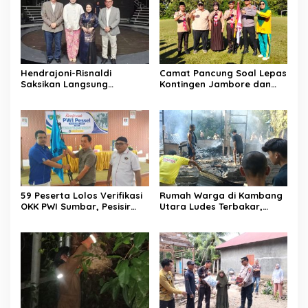
Hendrajoni-Risnaldi
Camat Pancung Soal Lepas
Saksikan Langsung
Kontingen Jambore dan
Perjuangan Zhifanna di
Pesta Siaga, Ini Pesannya
Jakarta, Panggung
kepada Peserta
D’Academy 8 Menggelegar!
59 Peserta Lolos Verifikasi
Rumah Warga di Kambang
OKK PWI Sumbar, Pesisir
Utara Ludes Terbakar,
Selatan Terbanyak dengan
Mobil Damkar Terkendala
11 Peserta
Jembatan Gantung