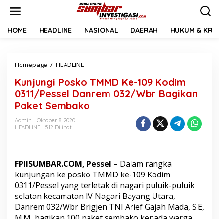
L
e
w
a
HOME
HEADLINE
NASIONAL
DAERAH
HUKUM & KRIM
t
i
k
Homepage
/
HEADLINE
K
e
u
k
Kunjungi Posko TMMD Ke-109 Kodim
n
o
j
n
0311/Pessel Danrem 032/Wbr Bagikan
u
t
Paket Sembako
n
e
g
n
Admin
Oktober 8, 2020
i
HEADLINE
512 Dilihat
P
o
s
k
FPIISUMBAR.COM, Pessel
– Dalam rangka
o
kunjungan ke posko TMMD ke-109 Kodim
T
0311/Pessel yang terletak di nagari puluik-puluik
M
selatan kecamatan IV Nagari Bayang Utara,
M
D
Danrem 032/Wbr Brigjen TNI Arief Gajah Mada, S.E,
K
M.M, bagikan 100 paket sembako kepada warga.