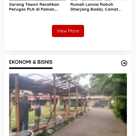
Sarang Tawon Resahkan
Rumah Lansia Roboh
Petugas PLN di Painan,
Diterjang Badai, Camat
Damkarmat Pessel
Sutera dan Kapolsek Turun
Bergerak
Tangan
View More
EKONOMI & BISNIS