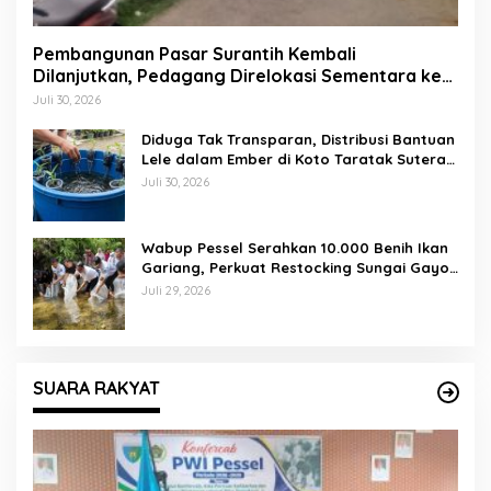
Pembangunan Pasar Surantih Kembali
Dilanjutkan, Pedagang Direlokasi Sementara ke
Lapangan Gadih Basanai
Juli 30, 2026
Diduga Tak Transparan, Distribusi Bantuan
Lele dalam Ember di Koto Taratak Sutera
Tuai Sorotan Warga
Juli 30, 2026
Wabup Pessel Serahkan 10.000 Benih Ikan
Gariang, Perkuat Restocking Sungai Gayo
demi Kelestarian Perairan
Juli 29, 2026
SUARA RAKYAT