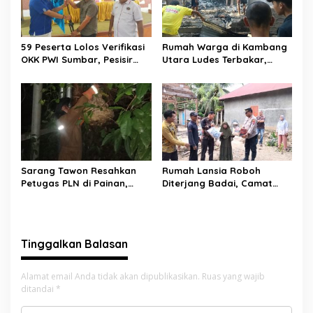
59 Peserta Lolos Verifikasi
Rumah Warga di Kambang
OKK PWI Sumbar, Pesisir
Utara Ludes Terbakar,
Selatan Terbanyak dengan
Mobil Damkar Terkendala
11 Peserta
Jembatan Gantung
Sarang Tawon Resahkan
Rumah Lansia Roboh
Petugas PLN di Painan,
Diterjang Badai, Camat
Damkarmat Pessel
Sutera dan Kapolsek Turun
Bergerak
Tangan
Tinggalkan Balasan
Alamat email Anda tidak akan dipublikasikan.
Ruas yang wajib
ditandai
*