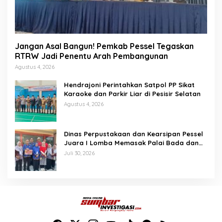
Jangan Asal Bangun! Pemkab Pessel Tegaskan
RTRW Jadi Penentu Arah Pembangunan
Agustus 4, 2026
Hendrajoni Perintahkan Satpol PP Sikat
Karaoke dan Parkir Liar di Pesisir Selatan
Agustus 4, 2026
Dinas Perpustakaan dan Kearsipan Pessel
Juara I Lomba Memasak Palai Bada dan
Lamang Golek
Juli 30, 2026